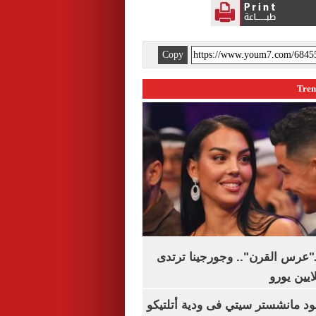
Copy
ـ"عرس القرن".. وجورجينا ترتدى
 مانشستر سيتي فى ودية أتلتيكو