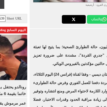
ى القرود - أرشيفية
Short URL
واتساب
اليوم السابع Trending
، حالة الطوارئ الصحية؛ بما يتيح لها تعبئة
س "جدري القردة"، مشددة على ضرورة تعزيز
 حالتين مؤكدتين بالفيروس الوبائي.
وقال وزير الصحة في سيراليون اوستان ديمبي - وفقا لقناة (فرانس 24) اليوم الثلاثاء،
ردة دفعنا للعمل الفوري وفرض حالة الطوارىء
رونالدو يحتفل ب
موارد اللازمة لاحتواء المرض ومنع انتشاره وتوفير
خاتما بقيمة 6 ملايين يورو
لى زيادة مراقبة الحدود وقدرات الاختبار، فضلا
عمر مرموش يقود