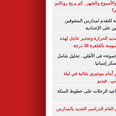
الأسبوع والشهر.. كم يربح رونالدو
م؟
ة للتقدم لمدارس المتفوقين
ين على الإعدادية
يد الحرارة وتحذير عاجل لهذه
بالقاهرة 38 درجة
«عموتة» فى الأهلي.. تحليل شامل
سكر إسبانيا
أمام مونتيري بثنائية في ليلة
ي.. فيديو
واعيد الرحلات على خطوط السكة
ق العام الدراسى الجديد بالمدارس