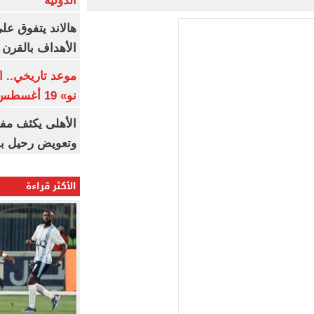
الدولية
هالاند يتفوق عل
الأهداف بالقرن 21
موعد تاريخي.. 
نو» 19 أغسطس
الأهلى يكثف مف
وتعويض رحيل ب
الأكثر قراءة