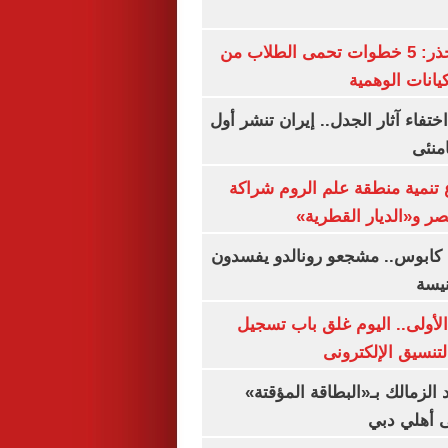
التعليم العالى تحذر: 5 خطوات تحمى الطلاب من
يانات الوهمية
ن اختفاء آثار الجدل.. إيران تنشر أول
منئى
تنمية منطقة علم الروم شراكة
صر و«الديار القطرية»
كابوس.. مشجعو رونالدو يفسدون
نيسة
لأولى.. اليوم غلق باب تسجيل
لتنسيق الإلكترونى
 الزمالك بـ«البطاقة المؤقتة»
لى أهلي دبي