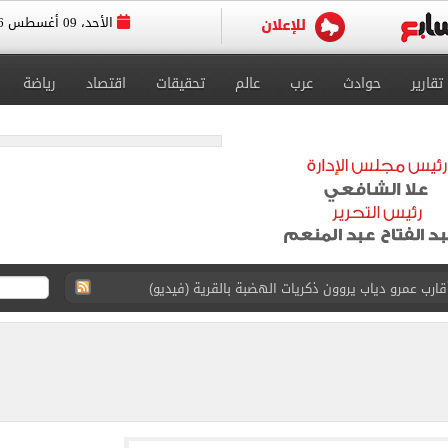
الأحد، 09 أغسطس 2026
تقارير
حوادث
عرب
عالم
تحقيقات
اقتصاد
رياضة
ارب عمرو دياب يروون ذكريات الهضبة بالقرية (فيديو)
 عرش أندية إسطنبول بالتعاقد مع محمد صلاح
يتي فى ودية أتلتيكو مدريد
ة أفضل لاعب فى الإمارات بتصويت الجماهير
ة المصرية 6.2 مليون طن حتى الآن
قة المقترحة لإقامة مجمع حكومى للخدمات الذكية بمطروح