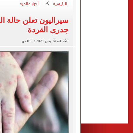
الرئيسية
أخبار عالمية
نتنياهو: إسرائيل ترفض وثيقة النقاط الـ
برشلونة يضع خطة شاملة لت
سيراليون تعلن حالة ا
عدد المشتغلين فى مصر يرتفع إلى 274 ألف مشتغل خلال أب
جدرى القردة
متى يتزوج رونالدو وجورجينا؟.. 
الثلاثاء، 14 يناير 2025 09:32 ص