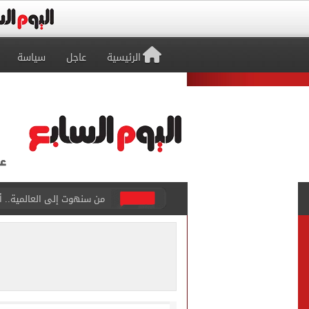
الرئيسية
عاجل
سياسة
من سنهوت إلى العالمية.. أق
الجارديان: طرابزون سبور هز
عمر مرموش يقود مانشستر س
رامي ربيعة ينافس على جائز
وزير الزراعة يعلن تجاوز الصادرات الزراعي
رئيس الوزراء يستعرض المنط