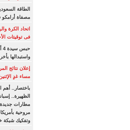
الطاقة السعودي
مصفاة أرامكو 
اتحاد الكرة وال
فى توقيتات الأج
حب
واستبدالها بأخ
إعلان نتائج الم
مساء غدٍ الإثنين
باختصار.. أهم ال
مطارات جديدة.
مروحية بأمريكا
وتفكيك شبكة 