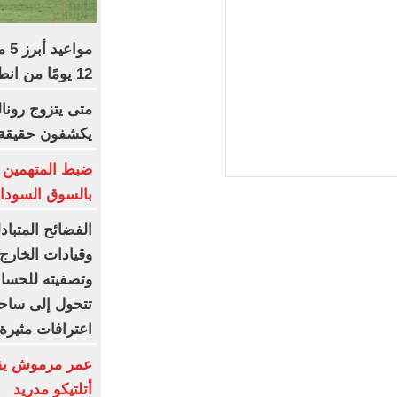
مو
12 يومًا من انطلاق المسابقة
متى يتزوج رونال
يكشفون حقيقة «8 أغس
ضبط المتهمين ب
بالسوق السوداء
الفضائح المتبا
وقيادات الخارج
وتصفيته للحسابا
تتحول إلى ساحة
اعترافات مثيرة 
عمر مرموش يقو
أتلتيكو مدريد