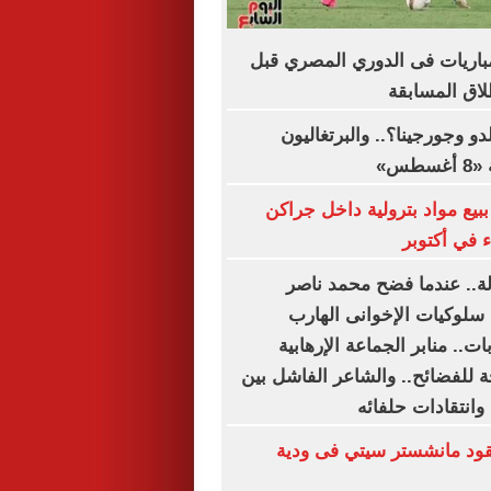
اعيد أبرز 5 مباريات فى الدوري المصري قبل
دو وجورجينا؟.. والبرتغاليون
طس»
بيع مواد بترولية داخل جراكن
 في أكتوبر
دلة.. عندما فضح محمد ناصر
 سلوكيات الإخوانى الهارب
ت.. منابر الجماعة الإرهابية
 للفضائح.. والشاعر الفاشل بين
وانتقادات حلفائه
د مانشستر سيتي فى ودية