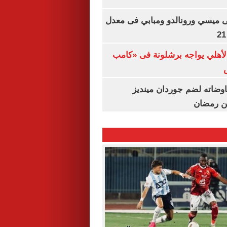
ى ميسي ورونالدو ومبابي فى معدل
الأهلي يواجه برشلونة فى «كامب
اوضاته لضم جوردان مينديز
ن رمضان