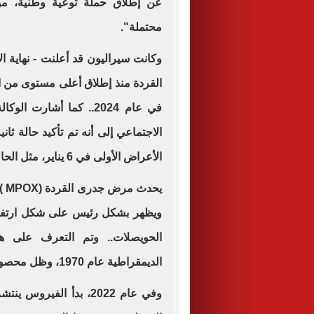
عن إطلاق حملة توعية وطنية، مؤكد
محتملة".
وكانت سيراليون قد أعلنت - نهاية ا
القردة منذ إطلاق أعلى مستوى من ا
في عام 2024.. كما أشار
الأعراض الأولى في 6 يناير، مثل الحالة الأولى.
يح
ويظهر بشكل رئيس على شكل ارتفاع
الحويصلات.. وتم التعرف على ه
الديمقراطية عام 1970، وظل محصورا في حوالي عشر دول إفريقية لفترة طويلة.
وفي عام 2022، بدأ الفير