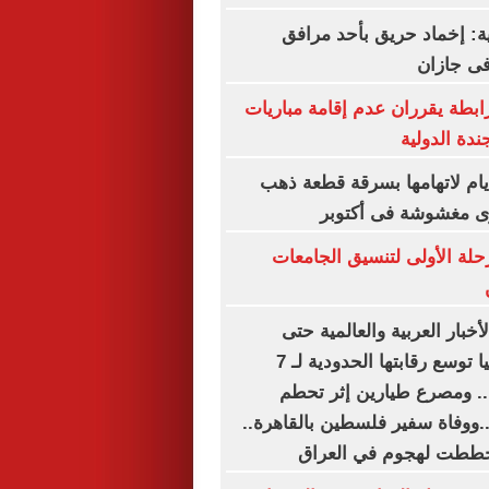
ة: إخماد حريق بأحد مرافق
فى جازان
رابطة يقرران عدم إقامة مباريات
ندة الدولية
س سيدة 4 أيام لاتهامها بسرقة قطعة ذهب
رى مغشوشة فى أكتوبر
رحلة الأولى لتنسيق الجامعات
أخبار العربية والعالمية حتى
الظهيرة.. إسبانيا توسع رقابتها الحدودية لـ 7
. ومصرع طيارين إثر تحطم
..ووفاة سفير فلسطين بالقاهرة..
خططت لهجوم في العراق