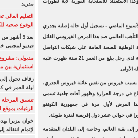
ا الاستعداد للاستجابة الفورية لأية تطورات
مدريد
الوقوع ضحية للك
لأسبوع الماضي - تسجيل أول حالة إصابة بجدري
لتأهب العالمي ضد هذا المرض الفيروسي القاتل
بعد 5 أشهر م
فيديو لمجتبى خا
ت الوكالة الوطنية للصحة العامة على شبكات التواصل
مدبولى: مشروع 
الاجتماعي إلى أنه تم تأكيد حالة ثانية لدى رجل يبلغ من العمر 21 سنة ظهرت عليه
استثمارية بين م
زفاف تحول إلى 
دث مرض جدرى القردة (MPOX ) بسبب فيروس من نفس عائلة فيروس الجدري،
ليلة العمر في ك
 في درجة الحرارة وظهور آفات جلدية تسمى
تنسيق المرحلة ا
ذا المرض لأول مرة في جمهورية الكونغو
الرغبات بموقع ا
خوان بيزيرا يهدد
وس ينتشر إلى بقية العالم، وخاصة إلى البلدان المتقدمة
لإتمام انتقاله إ