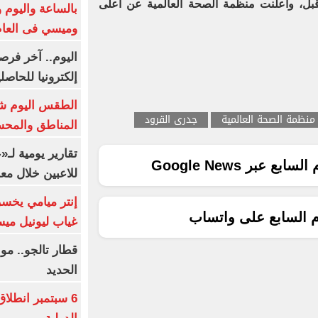
قبل، وأعلنت منظمة الصحة العالمية عن أعلى
بالساعة واليوم و
وميسي فى العا
اليوم.. آخر فرص
إلكترونيا للحاصل
الطقس اليوم شد
منظمة الصحة العالمية
جدرى القرود
المناطق والمحسوسة 
تقارير يومية لـ
ع عبر Google News
للاعبين خلال مع
إنتر ميامي يخسر 
م السابع على واتساب
غياب ليونيل ميس
قطار تالجو.. م
الحديد
6 سبتمبر انطلا