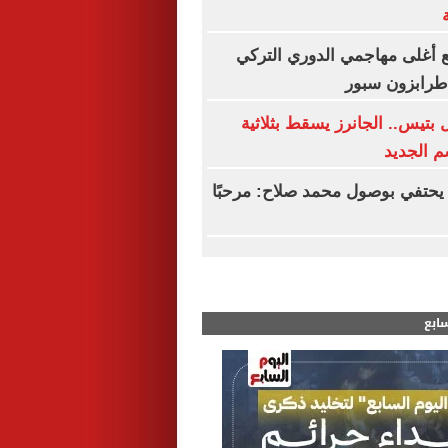
 أغلى مهاجمي الدوري التركي
 طرابزون سبور
بتيس.. الجانرز يسقط بثلاثية
م الجديد
يحتفي بوصول محمد صلاح: مرحبًا
سابع