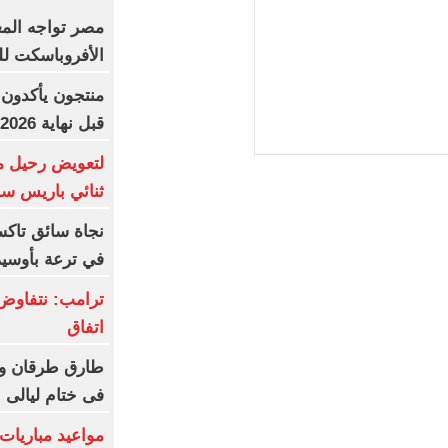
مصر تواجه الم
الأفروباسكت لل
منتجون يأكدون:
قبل نهاية 2026
لتعويض رحيل م
ثنائي باريس س
نجاة سائق تاك
في ترعة بأوسي
ترامب: نتفاوض
اتفاق
طارق طرقان وأ
فى ختام ليالى ا