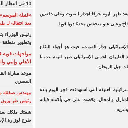
10 فى انتظار الفرعون (فيديو)
 بعد ظهر اليوم خرقا لجدار الصوت وعلى دفعتين
«قنبلة الموسم»
بعد انتقاله لـ ط
فاح وعلى علو منخفض محدثا دويا قويا.
رئيس الوزراء ي
وتطوير منطقة ع
لإسرائيلي جدار الصوت، حيث هز أجواء البقاع
مواجهات قوية فى
 الطيران الحربي الإسرائيلي ظهر اليوم عدوانا
الأهلي وإنبي وال
ت جبل الريحان.
موعد مباراة الق
المصري
ائيلية العنيفة التي استهدفت فجر اليوم بلدة
مهندس صفقة مح
المنازل والمحال، وقضت على حي بأكمله قبالة
رئيس طرابزون 
بشرية.
طرح لوزارة الإس