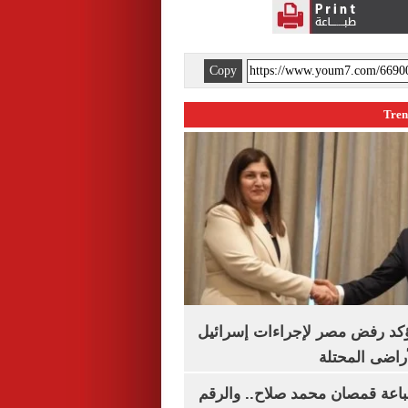
Copy
يؤكد رفض مصر لإجراءات إسرائيل
لأراضى المحتلة
باعة قمصان محمد صلاح.. والرقم