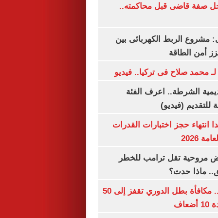
ل صفة قاضى قبل محاكمته..
 مشروع الربط الكهربائى بين
زز أمن الطاقة
لـ محمد صلاح فى تركيا.. فيديو
يمية الشرطة.. اعرف الفئة
 للتقديم (فيديو)
ا انتهاء حجز اختبارات القدرات
ة 2026
 مروحية تقل ترامب للخطر
.. ماذا حدث؟
قبل قرعة اليوم.. مكافأة بطل الدوري تقفز إلى 50
عاف