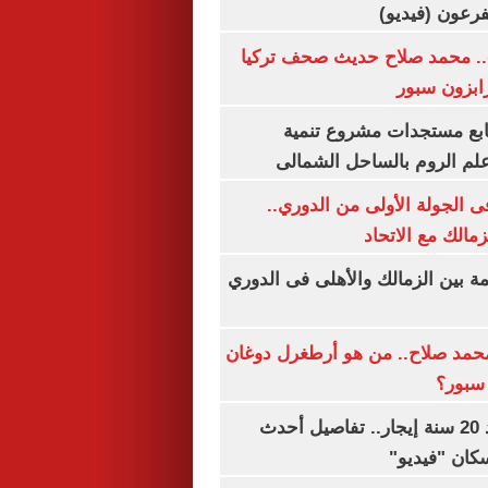
.. محمد صلاح حديث صحف تركيا
رابزون سبور
تابع مستجدات مشروع تنمية
لم الروم بالساحل الشمالى
 الجولة الأولى من الدوري..
زمالك مع الاتحاد
مة بين الزمالك والأهلى فى الدوري
مد صلاح.. من هو أرطغرل دوغان
سبور؟
شقتك ملكك بعد 20 سنة إيجار.. تفاصيل أحدث
كان "فيديو"