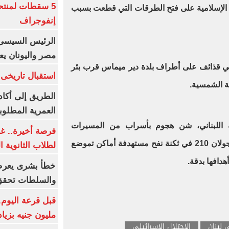
5 سقطات لمنتح
 الإسلامية على فتح الطرقات التي قطعت بسبب
إنفوجراف
الرئيس السيسى:
مصر واليونان يع
لي قذائف على أطراف بلدة دير ميماس قرب بئر
استقبال تاريخى 
قة الشمسية.
الطريق إلى أكاد
العمرية المطلوبة
للبناني، شن ‏‏هجوم بأسراب من المسيرات
فرصة أخيرة.. غد
الانقضاضيّة على مقر قيادة فرقة الجولان 210 في ثكنة نفح مستهدفة ‏أماكن تموضع
لطلاب الثانوية العام
دافها بدقة.
خطأ بشرى يعرض
والسلطات تحقق
مليون جنيه بزيادة 10 أض
 لبنان
الاحتلال الإسرائيلي