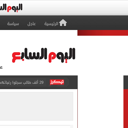
الرئيسية
عاجل
سياسة
29 ألف طالب سجلوا رغباتهم fتنسيق المرحلة الأولى للقبول بالجامعات حتى الآن
حفلات U Arena تنطلق مع الهضبة عمرو دياب ضمن «يلا ساحل 2026» بالعلمين الجديدة
الآلاف يودعون عروس الشرقية
هل التربح من السوشيال ميدي
«يلا ساحل 2026» يقدم نموذجا جديدا للتسويق السياحى عبر المحتوى التفاعلى
الرئيس السيسى يستقبل ملك 