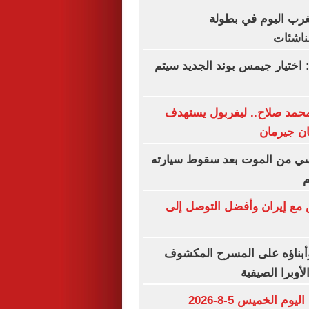
غرب اليوم في بطولة
ناشئات
 اختيار جيمس بوند الجديد سيتم
حمد صلاح.. ليفربول يستهدف
ان جيرمان
سي من الموت بعد سقوط سيارته
م
 مع إيران وأفضل التوصل إلى
بناؤه على المسرح المكشوف
لأوبرا الصيفية
مواعيد مباريات اليوم الخميس 5-8-2026