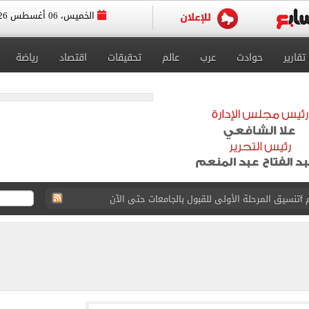
الخميس، 06 أغسطس 2026
تقارير
حوادث
عرب
عالم
تحقيقات
اقتصاد
رياضة
 إلى مثواها الأخير بعد وفاتها ليلة زفافها.. صور
ا حلال أم حرام؟.. أمين الفتوى يجيب «فيديو»
البحرين بمطار العلمين الدولى.. صور