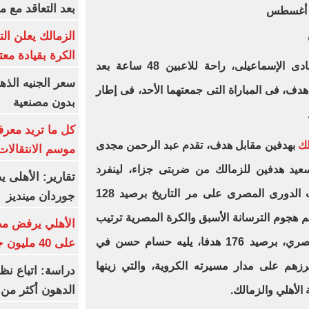
بعد التعاقد مع 
الزمالك يعلن ال
الكرة بقيادة مع
وقرر إيهاب جلال، المدير الفنى لنادى الإسماعيلى، راحة للاعبين 48 ساعة بعد
دف، فى المباراة التى جمعتهما الأحد، فى إطار
بدون مصنعية
كل ما تريد معرف
لك
بهدفين مقابل هدف، تقدم عبد الرحمن مجدى
موسم الانتقالات
سعيد هدفين للزمالك من ضربتى جزاء، لينفرد
تقارير: الأهلى 
بالمركز الثالث بقائمة هدافى ترتيب الدورى المصرى على مر التاريخ برصيد 128
جوردان مينديز
هجوم الترسانة الأسبق والكرة المصرية ترتيب
الأهلي يرفض مط
الهدافين التاريخيين في الدوري المصري، برصيد 176 هدفا، يليه حسام حسن في
على 40 مليون جنيه سنوياً
ى برصيد 168 هدفا أحرزهم على مدار مسيرته الكروية، والتي زينها
دراسة: اتباع نظ
الدهون أكثر م
الأهلي والزمالك.