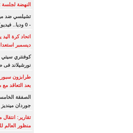
النهضة لجلسة 12 أكتوبر
- 0 وديا.. فيديو)
ديسمبر استعدادا
كوفنتري سيتي ي
نورشيلاند فى ص
بعد التعاقد مع
جوردان مينديز 
تقارير: انتقال 
منظور العالم ل