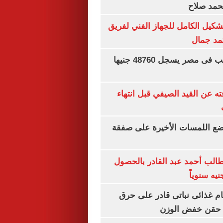
محمد صلاح
تشكيل الكامل للجهاز الفني لفريق
تمد جمال
سعر الجنيه الذهب فى مصر يسجل 48760 جنيها
ته عن القيد الصيفي قبل انتهاء
يضع اللمسات الأخيرة على صفقة
الب أحمد عبد القادر بالحصول
ام غذائى نباتى قادر على حرق
ن حقن خفض الوزن