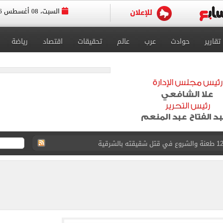
السبت، 08 أغسطس 2026
تقارير
حوادث
عرب
عالم
تحقيقات
اقتصاد
رياضة
لمنتخب جنوب أفريقيا
لة غامضة من عبد الله السعيد بعد غيابه عن الزمالك
ل للجهاز الفني لفريق الكرة بقيادة معتمد جمال
 الأخيرة على صفقة جوردان مينديز