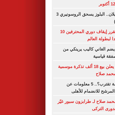
تشيلسي ضد ميلان.. البلوز يسحق الروسونيري 3
اتحاد كرة اليد يقرر إيقاف دوري المحترفين 10
 لبطولة العالم
ضم الغاني كاليب يرينكي من
فقة قياسية
طرابزون سبور يعلن بيع 18 ألف تذكرة موسمية
 محمد صلاح
الصفقة الخامسة تقترب؟.. 5 معلومات عن
المرشح للانضمام للأهلى
محمد صلاح لـ طرابزون سبور غيّر
لدورى التركى