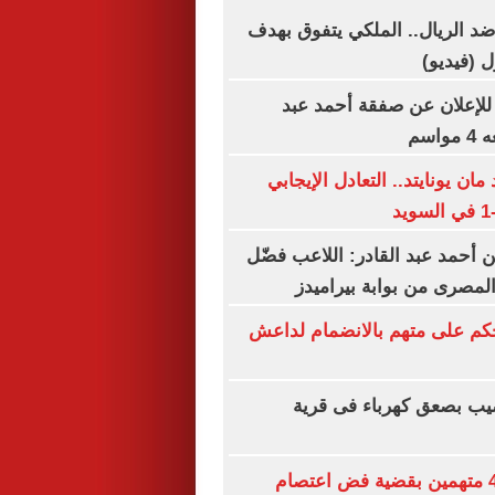
د الريال.. الملكي يتفوق بهدف
 (فيديو)
 للإعلان عن صفقة أحمد عبد
اسم
 يونايتد.. التعادل الإيجابي
أحمد عبد القادر: اللاعب فضّل
المصرى من بوابة بيراميدز
الحكم على متهم بالانضمام لداعش
ب بصعق كهرباء فى قرية
تأجيل محاكمة 4 متهمين بقضية فض اعتصام