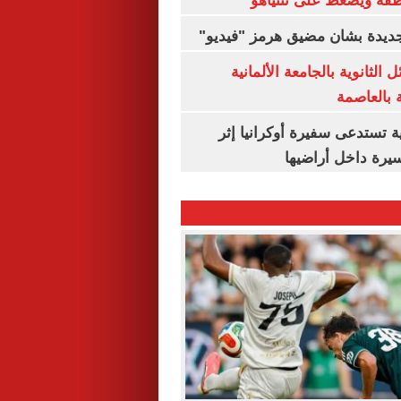
طقة ويضغط على نتنياهو
 جديدة بشان مضيق هرمز "فيديو"
 الثانوية بالجامعة الألمانية
ة بالعاصمة
ية تستدعى سفيرة أوكرانيا إثر
يرة داخل أراضيها