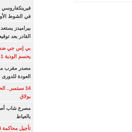
فيرينكفاروسي ض
في الشوط الأول
بيراميدز يستعد
القادر بعد توقيعه 4 مو
بي إس جي ضد مان
يحسم الودية 1-1 في السويد
مصدر مقرب من 
العودة للدورى 
14 سبتمبر.. 
بولاق
مصرع شاب أصي
بالعياط