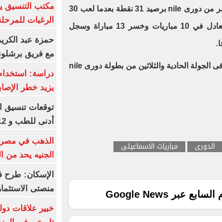
مكتب التنسيق ي
ويحتل الإسماعيلى المركز الرابع عشر من دورى nile برصيد 31 نقطة بعدما لعب 30
الرغبات للمرحلة
مباراة حقق الفوز في 7 لقاءات وتعادل في 10 مباريات وخسر 13 مباراة وسجل
حمزة عبد الكريم 
مع فريق برشلونة
ويستعد الإسماعيلى لمواجهة الجونة فى الجولة الحادية والثلاثين من بطولة دورى nile
دراسة: استخدام 
يزيد خطر الإصاب
أدنى للطب و 93.12% للأسنان
الدورى
مباريات الاسماعيلى
الجنيه يحد من 
الإسكان: طرح ف
منصتى الاستثمار
ع عبر Google News
خبير علاقات دول