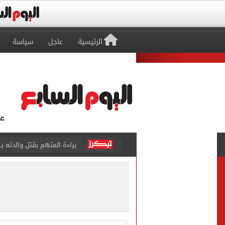
الرئيسية
عاجل
سياسة
براءة المتهم بقتل والدته بـ12 طعنة والشروع في قتل شقيقته بالشرقية
بيتسو موسيماني مديرا فنيا 
كل شيء يبدأ من العقل.. رسا
طرابزون سبور يعلن بيع 18 ألف تذكرة موسمية بعد التعاقد مع محمد صلاح
الزمالك يعلن التشكيل الكام
تقارير: الأهلى يضع اللمسات