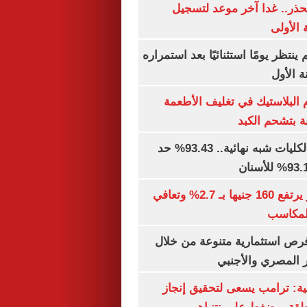
حذر.. غدا آخر موعد لتسجيل
 الأولى
ينتظر يومًا استثنائيًا بعد استمراره
 الأول
البلاستيك في تغليف الأطعمة
ة بتشحم الكبد
توقعات تنسيق الكليات شبه نهائية.. 93.43% حد
الذهب في مصر يرتفع 160 جنيها بـ 2.7% وتعافي
المكاسب
رص استثمارية متنوعة من خلال
 المصري والأجنبي
ية: ترامب يسعى لتحقيق إنجاز