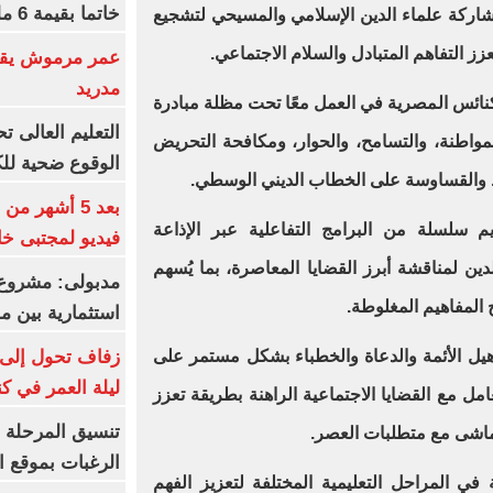
خاتما بقيمة 6 مليون يورو
مشاركة علماء الدين الإسلامي والمسيحي لتشجيع
زز التفاهم المتبادل والسلام الاجتماعي.
عمر مرموش يقود
مدريد
لكنائس المصرية في العمل معًا تحت مظلة مبادرة
المواطنة، والتسامح، والحوار، ومكافحة التحريض
الوقوع ضحية للك
ظ والقساوسة على الخطاب الديني الوسطي.
بعد 5 أشهر م
يم سلسلة من البرامج التفاعلية عبر الإذاعة
فيديو لمجتبى خا
ين لمناقشة أبرز القضايا المعاصرة، بما يُسهم
مدبولى: مشروع 
المفاهيم المغلوطة.
استثمارية بين م
زفاف تحول إلى 
هيل الأئمة والدعاة والخطباء بشكل مستمر على
ليلة العمر في ك
امل مع القضايا الاجتماعية الراهنة بطريقة تعزز
تنسيق المرحلة ا
تماشى مع متطلبات العصر.
الرغبات بموقع ا
في المراحل التعليمية المختلفة لتعزيز الفهم