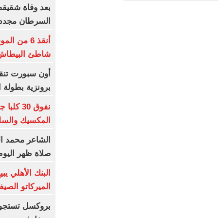
بعد وفاة شقيقه 
السرطان مجددا
أنقذ 6 من
شاطئ البيطاش 
أون سبورت تنقل
برونزية بطولة ا
نفوق 30
المكسيك والس
الشاعر محمد الب
صلاة ظهر اليوم 
البنك الأهلي يب
الميركاتو الصي
بروكسل تستجوب 