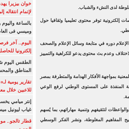
خوان بيزيرا يهدد
غلوطة لدى النشء والشباب.
لإتمام انتقاله إ
ات إلكترونية توفر محتوى تعليميا وثقافيا حول
بالساعة واليوم و
سطي.
وميسي فى العا
اليوم.. آخر فرص
الإعلام دوره في متابعة وسائل الإعلام والصحف
إلكترونيا للحاصل
الاختلاف وعدم بث محتوى يدعو للكراهية والتمييز
الطقس اليوم شد
المناطق والمحسوسة 
معنية بمواجهة الأفكار الهدامة والمتطرفة بمصر
تقارير يومية لـ
طة المنفذة على المستوى الوطني لرفع الوعي
للاعبين خلال مع
ة.
إنتر ميامي يخسر 
غياب ليونيل ميس
 والواعظات لتثقيفهم وتنمية مهاراتهم، بما يُسهم
 المفاهيم المغلوطة، ونشر الفكر الوسطي
قطار تالجو.. م