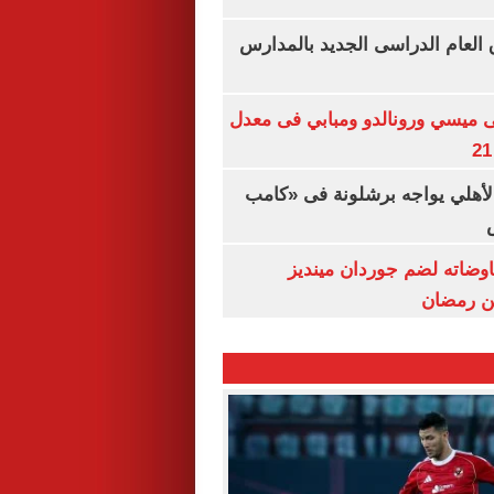
ق العام الدراسى الجديد بالمدارس
ى ميسي ورونالدو ومبابي فى معدل
الأهلي يواجه برشلونة فى «كامب
اوضاته لضم جوردان مينديز
ن رمضان