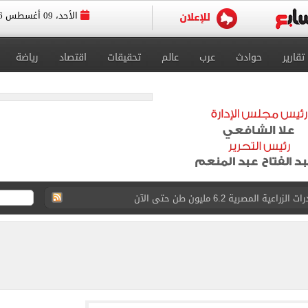
الأحد، 09 أغسطس 2026
تقارير
حوادث
عرب
عالم
تحقيقات
اقتصاد
رياضة
قة المقترحة لإقامة مجمع حكومى للخدمات الذكية بمطروح
ات المختصة ضد مؤسسات تستغل المتدربين
اشر.. مدبولى يتفقد سير العمل بمطحن دقيق فى مطروح
.. الشروط ومواعيد التسجيل والفئات الممنوعة
سبور بعد صفقة محمد صلاح: «لا أعذار بعد الآن»