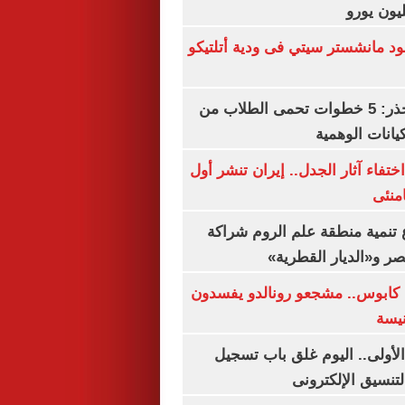
 مانشستر سيتي فى ودية أتلتيكو
التعليم العالى تحذر: 5 خطوات تحمى الطلاب من
يانات الوهمية
ن اختفاء آثار الجدل.. إيران تنشر أول
منئى
تنمية منطقة علم الروم شراكة
صر و«الديار القطرية»
كابوس.. مشجعو رونالدو يفسدون
نيسة
لأولى.. اليوم غلق باب تسجيل
لتنسيق الإلكترونى