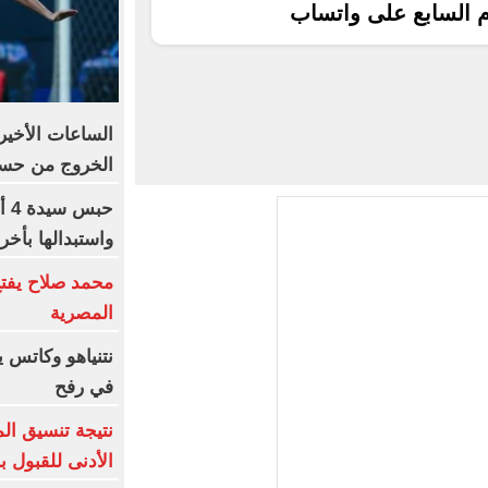
م السابع على واتساب
الساعات الأخير
الخروج من حسا
حب
واستبدالها بأخ
محمد صلاح يفتح
المصرية
نتنياهو وكاتس ي
في رفح
نتيجة تنسيق الم
الأدنى للقبول ب