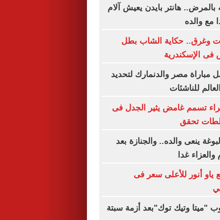
بالمرض.. هانتر بايدن يعيش آلام
 مع والده
 الموت وغرق.. حكاية الشاب بطل
فى الإسكندرية
 مباراة مصر والدنمارك لتحديد
لعالم للناشئات
 كلبا جراء تسمم غامض يثير الجدل فى
لطات تحقق
وغة ينعى والده.. والجنازة بعد
والعزاء غدا
يع ياو أنور للأعلى سعر فى
في
"ميتا وتيك توك"بعد أزمة سبتة