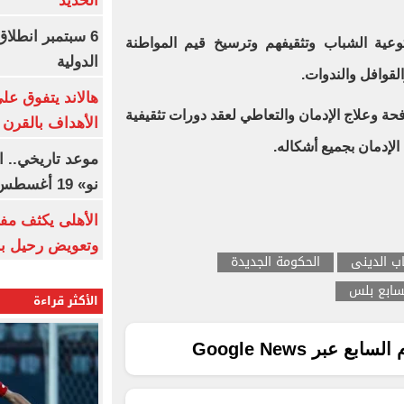
الحديد
6 سبتمبر انطلا
لتوعية الشباب وتثقيفهم وترسيخ قيم المواطنة
الدولية
القوافل والندوات.
هالاند يتفوق عل
فحة وعلاج الإدمان والتعاطي لعقد دورات تثقيفية
الأهداف بالقرن 21
لإدمان بجميع أشكاله.
موعد تاريخي.. 
نو» 19 أغسطس
الأهلى يكثف مف
وتعويض رحيل ب
ب الدينى
الحكومة الجديدة
لسابع بلس
الأكثر قراءة
ع عبر Google News