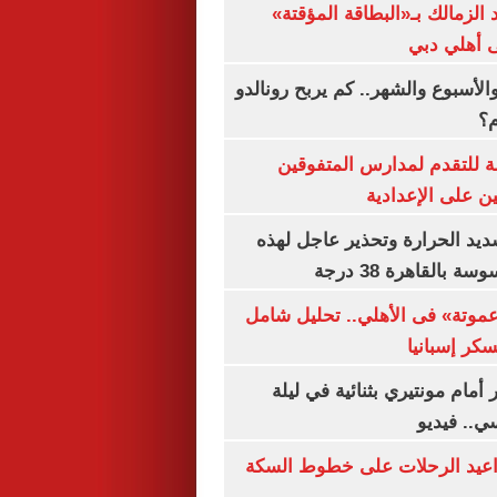
 الزمالك بـ«البطاقة المؤقتة»
لى أهلي دبي
الأسبوع والشهر.. كم يربح رونالدو
م؟
ة للتقدم لمدارس المتفوقين
ين على الإعدادية
يد الحرارة وتحذير عاجل لهذه
بالقاهرة 38 درجة
«عموتة» فى الأهلي.. تحليل شامل
سكر إسبانيا
أمام مونتيري بثنائية في ليلة
ي.. فيديو
واعيد الرحلات على خطوط السكة