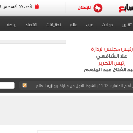
الأحد، 09 أغسطس 2026
تقارير
حوادث
عرب
عالم
تحقيقات
اقتصاد
رياضة
الأول من مباراة برونزية العالم
عزيمة التابع لصندوق مكافحة وعلاج الإدمان بمطروح
كتساح أتلتيكو مدريد بثلاثية وديًا.. فيديو
: «من أفضل لاعبي أفريقيا عبر التاريخ»
عل ودية مان سيتي وأتلتيكو مدريد.. فيديو