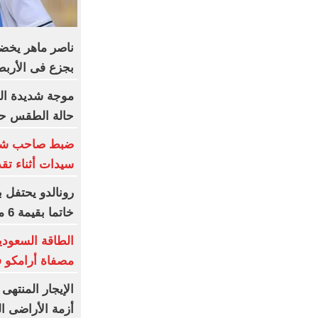
ناصر ماهر يخضع
بجزع فى الأربط
موجة شديدة الح
حالة الطقس حتى
ضبط صاحب شركة
سيدات أثناء تق
رونالدو يحتفل 
خاتما بقيمة 6 ملايين يورو
الطاقة السعودي
مصفاة أرامكو 
الإيجار المنتهى 
أزمة الأراضى ال