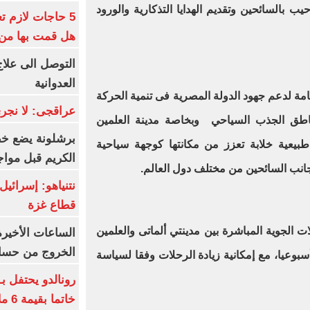
يب بالسائحين وتقديم الهدايا التذكارية والورود
5 حاجات لازم ت
هل قمت بها من
التوصل الى علاج
العدوانية
مة لدعم جهود الدولة المصرية فى تنمية الحركة
عراقجى: لا نجرى
ناطق الجذب السياحي وبخاصة مدينة العلمين
برشلونة يضع خط
طبيعية خلابة تعزز من مكانتها كوجهة سياحية
الكريم قبل مواج
جانب السائحين من مختلف دول العالم.
قطاع غزة
ت الجوية المباشرة بين مدينتي ألماتى والعلمين
الساعات الأخير
الخروج من حسا
سبوعيا، مع إمكانية زيادة الرحلات وفقا لسياسة
رونالدو يحتفل ب
خاتما بقيمة 6 ملايين يورو