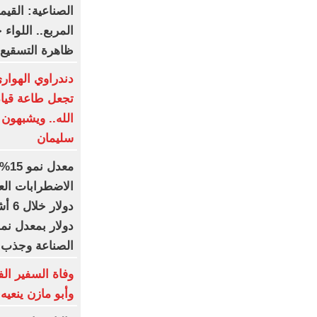
المربع.. اللوا
ظاهرة التسقيع 
دندراوي الهواري
تجعل طاعة قيا
الله.. ويشبهون 
سليمان
معد
الصناعة وجذب ال
وفاة السفير الف
وأبو مازن ينعيه