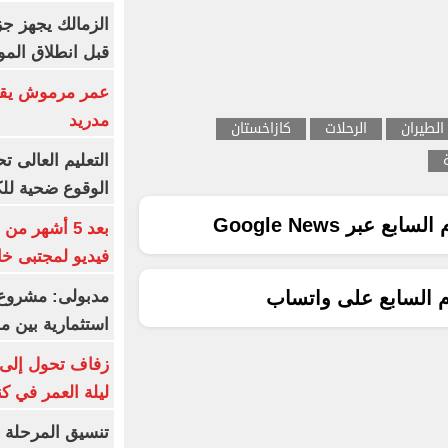
الزمالك يجهز جز
قبل انطلاق المو
عمر مرموش يقود
مدريد
الطيران
الرحلات
كازاخستان
الوقوع ضحية للك
ع عبر Google News
بعد 5 أشهر م
فيديو لمجتبى خا
مدبولى: مشروع 
م السابع على واتساب
استثمارية بين م
زفاف تحول إلى 
ليلة العمر في ك
تنسيق المرحلة ا