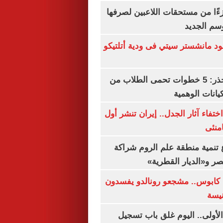
ءًا من مستحقات اللاعبين لصرفها
سم الجديد
 مانشستر سيتي فى ودية أتلتيكو
التعليم العالى تحذر: 5 خطوات تحمى الطلاب من
يانات الوهمية
ن اختفاء آثار الجدل.. إيران تنشر أول
منئى
تنمية منطقة علم الروم شراكة
صر و«الديار القطرية»
كابوس.. مشجعو رونالدو يفسدون
نيسة
لأولى.. اليوم غلق باب تسجيل