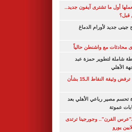
عملها أول ما تشترى آيفون جديد..
 قبل؟
 جينى جديد لأورام الدماغ
 محادثات مع واشنطن حالياً
ة شاملة لتطوير حمزة عبد
هة الأهلي
نتنياهو: إسرائيل ترفض وثيقة النقاط الـ15 بشأن
ة تحسم مصير رباعي الأهلي بعد
بات عموتة
ـ"عرس القرن".. وجورجينا ترتدى