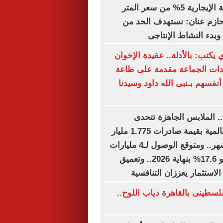
الصناعية: القيمة الإيجارية 5% من سعر المتر
ء حازم عنان: نستهدف الحد من
وبدء النشاط الإنتاجى
 يكتب: بالأدلة.. عقيدة الإخوان
دات الجماعة مقدمة على طاعة
أنفسهم بـنبى الله داود وسيدنا
ل نمو 15%.. الملابس الجاهزة تتحدى
الاضطرابات العالمية بقيمة صادرات 1.775 مليار
دولار خلال 6 أشهر.. ومتوقع الوصول لـ4 مليارات
دولار بمعدل نمو 17.6% بنهاية 2026.. وتعميق
استثمار يعززان التنافسية
لسطينى بالقاهرة دياب اللوح..