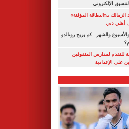
لتنسيق الإلكترونى
 الزمالك بـ«البطاقة المؤقتة»
لى أهلي دبي
الأسبوع والشهر.. كم يربح رونالدو
م؟
ة للتقدم لمدارس المتفوقين
ين على الإعدادية