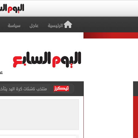
الرئيسية
عاجل
سياسة
منتخب ناشئات كرة اليد يتأخر أمام الدنمارك 12-11 بالشوط 
92 ألف و800 طالب يسجلون الرغبات فى تنسيق المرحلة الأولى للقبول بالجامعات
رئيس الوزراء يتفقد مركز ال
عمر مرموش يقود مان سيتي لا
شبكة بريطانية عن محمد صلاح
عمر مرموش يسجل ثنائية ويش