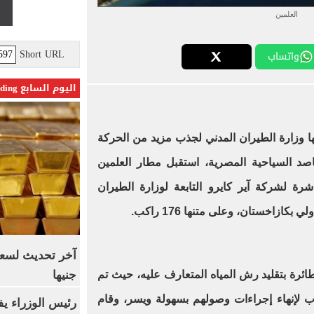
العلمين
Short URL
واتساب
اليوم السابع Trending
 بها وزارة الطيران المدني لجذب مزيد من الحركة
قاصد السياحية المصرية، استقبل مطار العلمين
شرة لشركة آير كايرو التابعة لوزارة الطيران
كازاخستان، وعلى متنها 176 راكب.
جنيها
ئرة بتقليد رش المياه المتعارف عليه، حيث تم
اب لإنهاء إجراءات وصولهم بسهولة ويسر، وقام
رئيس الوزراء يف