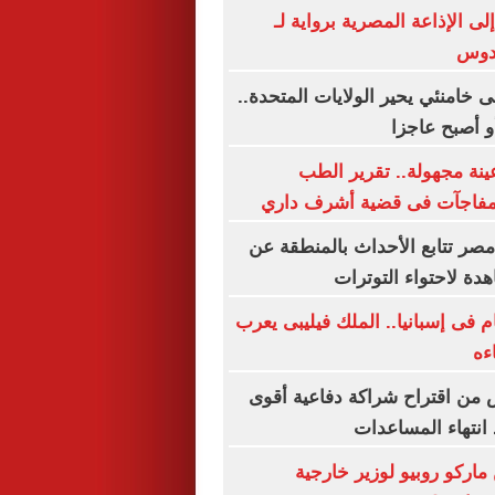
إلى الإذاعة المصرية برواية لـ
قدوس
ى خامنئي يحير الولايات المتحدة..
و أصبح عاجزا
ينة مجهولة.. تقرير الطب
مفاجآت فى قضية أشرف داري
مصر تتابع الأحداث بالمنطقة عن
ة لاحتواء التوترات
م فى إسبانيا.. الملك فيليبى يعرب
ءه
من اقتراح شراكة دفاعية أقوى
 انتهاء المساعدات
ركو روبيو لوزير خارجية