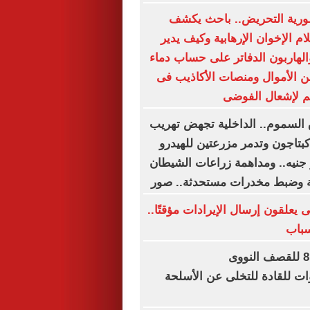
ورية التحريض.. باحث يكشف
م الإخوان الإرهابية وكيف يدير
لهاربون الدفاتر على حساب دماء
ن الأموال ومنصات الأكاذيب فى
م لإشعال الفوضى
السموم.. الداخلية تجهض تهريب
كبتاجون وتدمر مزرعتين للهيدرو
4. مليار جنيه.. ومداهمة زراعات الشيطان
يعلقون إرسال الإيرادات مؤقتًا..
سباب
في الذكرى الـ81 للقصف النووى
ات للقادة للتخلى عن الأسلحة