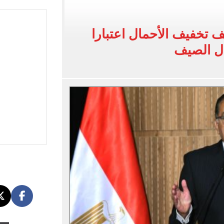
أفريقية نضع زد في مواجهة أساس الجيبوتي
 تخفيف الأحمال اعتبارا
لهم.. فيديو
ال الصيف
جنسية بـ«كلية تدريب».. BBC تكشف التفاصيل
لطقس ولا موجات حارة حتى الإثنين