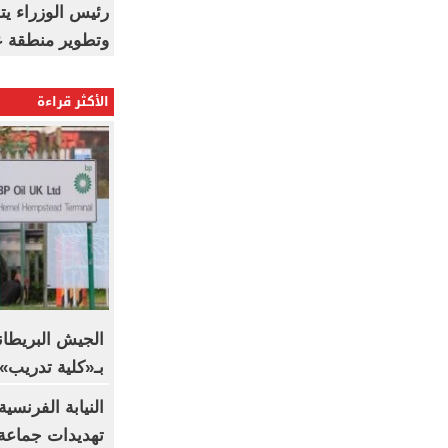
رئيس الوزراء ي
وتطوير منطقة ع
الأكثر قراءة
الجيش البريطا
بـ«كلية تدريب».. BBC تكشف التف
النيابة الفرنسي
تهديدات جماعة 