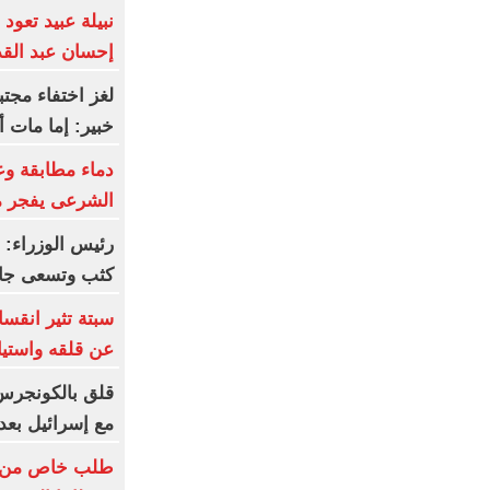
نبيلة عبيد تعود 
إحسان عبد ال
لغز اختفاء مجتب
خبير: إما مات أ
دماء مطابقة وع
الشرعى يفجر 
رئيس الوزراء: 
كثب وتسعى جاهد
سبتة تثير انقسا
عن قلقه واستيا
قلق بالكونجرس 
مع إسرائيل بعد
طلب خاص من ما