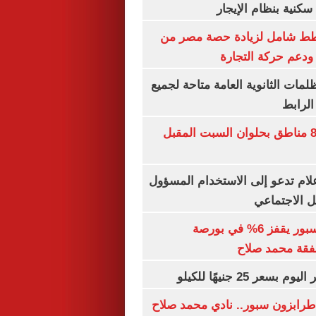
كنية بنظام الإيجار
خطط شامل لزيادة حصة مصر من
 ودعم حركة التجارة
ظلمات الثانوية العامة متاحة لجميع
الرابط
قطع المياه عن 8 مناطق بحلوان السبت المقبل
إعلام تدعو إلى الاستخدام المسؤول
 الاجتماعي
سهم طرابزون سبور يقفز 6% في بورصة
فقة محمد صلاح
عر 25 جنيهًا للكيلو
طرابزون سبور.. نادي محمد صلاح