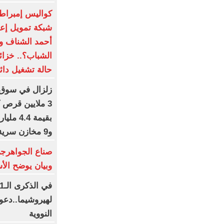
كواليس إمبراط
شبكة تمويل إعلا
أحمد الشناف وا
الشباب؟.. خزائ
حالة تشغيل دائ
زلزال في سوق 
3 ملايين قرص 
بقيمة 4
و9 مخازن سرية وضبط مخدرات مستحدثة.. صور
صناع الجواهرجى 
وبيان يوضح الأ
لهيروشيما..دعو
النووية