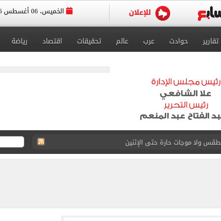
الخميس، 06 أغسطس 2026
تقارير
حوادث
عرب
عالم
تحقيقات
اقتصاد
رياضة
 محمد صلاح بحصد لقب الدورى التركى.. فيديو
 الولايات المتحدة.. خبير: إما مات أو أصبح عاجزا
.. تقرير الطب الشرعى يفجر مفاجآت فى قضية أشرف داري
أحداث بالمنطقة عن كثب وتسعى جاهدة لاحتواء التوترات
 سلعى لفترات آمنة تصل فى بعض السلع إلى عام كامل