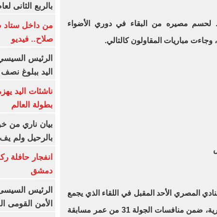
بالربع الثانى لعام 26
 6 مباريات فقط لحسم مصيره من البقاء في دوري الأضواء
من داخل ستاد ط
صلاح.. فيديو
، وجاءت مباريات المقاولون كالتالي.
الرئيس السيسي 
اليد ببلوغ نصف 
ناشئات اليد يهز
بطولة العالم
بيان ناري من خو
بالرحيل ولم يف 
انفجار حافلة رك
دمشق
الرئيس السيسى: 
نادي المصري الأحد المقبل في اللقاء الذي يجمع
الأمن القومى ا
الفريقين باستاد برج العرب بالإسكندرية، ضمن منافسات الجولة 31 من عمر مسابقة