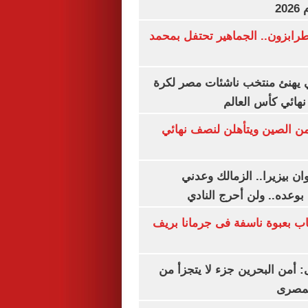
20
رابزون.. الجماهير تحتفل بمحمد
يهنئ منتخب ناشئات مصر لكرة
نهائي كأس العالم
من الصين ويتأهلن لنصف نهائي
ان بيزيرا.. الزمالك وعدني
بوعده.. ولن أحرج النادي
اب بعبوة ناسفة فى جرمانا بريف
أمن البحرين جزء لا يتجزأ من
لمصرى