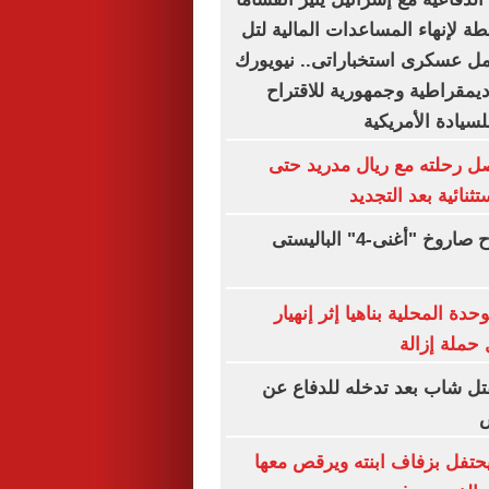
ة لإنهاء المساعدات المالية لتل
مل عسكرى استخباراتى.. نيويورك
ديمقراطية وجمهورية للاقتراح
لسيادة الأمريكية
ل رحلته مع ريال مدريد حتى
الهند تختبر بنجاح صاروخ "أغنى-4" الباليستى
ة المحلية بناهيا إثر إنهيار
حملة إزالة
تل شاب بعد تدخله للدفاع عن
تفل بزفاف ابنته ويرقص معها