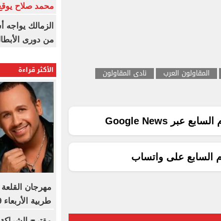
محمد صلاح يوقع 
الزمالك يواجه أ
من دورى الأبطا
الأكثر قراءة
المقاولون العرب
نادى المقاولون
ع عبر Google News
م السابع على واتساب
مهرجان القلعة
طربية الأربعاء 19 أغسطس
مقترح الشراكة ا