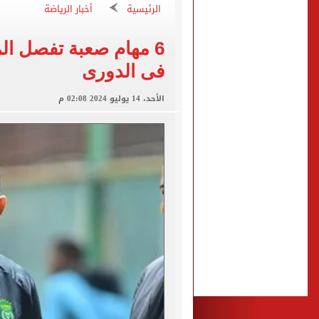
تقارير: سيلتيك الأسكتلندي 
الرئيسية
أخبار الرياضة
محمود حميدة يحتفل بزفاف ا
6 مهام صعبة تفصل ا
إخلاء سبيل سائق أوبر وفتاة
فى الدورى
غلق جزئى لشارع جامعة الدول العرب
الأحد، 14 يوليو 2024 02:08 م