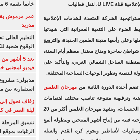
خاتما بقيمة 6 مليون يورو
U L، لنقل فعاليات
عمر مرموش يقود
راتيجية الشركة المتحدة للخدمات الإعلامية
مدريد
 الضوء على التنمية العمرانية التي شهدتها
ا وعلى رأسها مدينة العلمين الجديدة، والترويج
الوقوع ضحية للك
ن شواطئ ساحرة ومناخ معتدل معظم أيام السنة،
بعد 5 أشهر م
بمنطقة الساحل الشمالي الغربي، والتأكيد على
فيديو لمجتبى خا
لة للتنمية وتطوير الوجهات السياحية المختلفة.
مدبولى: مشروع 
ضم أجندة الدورة الثانية من
مهرجان العلمين
استثمارية بين م
ضية وترفيهية متنوعة تناسب مختلف اهتمامات
زفاف تحول إلى 
الزوار، وتستقطب سياح من مختلف الجنسيات، ويشهد مهرجان العلمين أكثر من 20
ليلة العمر في ك
ة فنية من إنتاج أشهر المنتجين وببطولة ألمع
تنسيق المرحلة ا
 ومباريات لأساطير ونجوم كرة القدم والسلة
الرغبات بموقع ا