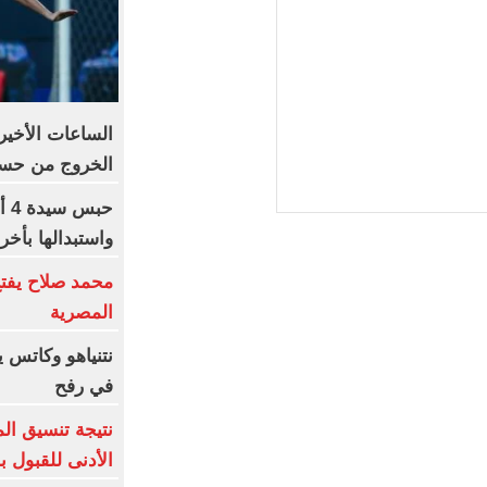
الساعات الأخير
الخروج من حسا
حب
واستبدالها بأخ
محمد صلاح يفتح
المصرية
نتنياهو وكاتس ي
في رفح
نتيجة تنسيق الم
الأدنى للقبول ب