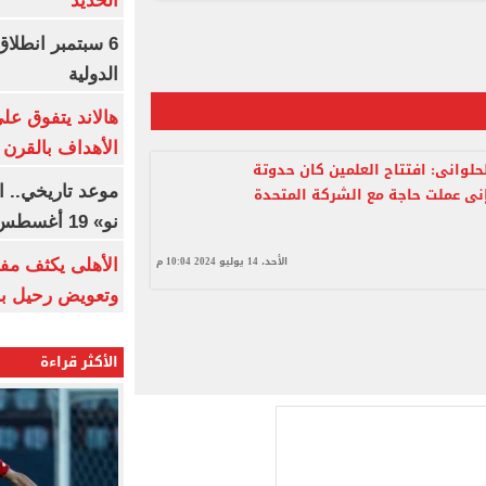
الحديد
6 سبتمبر انطلا
الدولية
هالاند يتفوق عل
الأهداف بالقرن 21
وانى: افتتاح العلمين كان حدوتة
موعد تاريخي.. 
ى عملت حاجة مع الشركة المتحدة
نو» 19 أغسطس
الأحد، 14 يوليو 2024 10:04 م
الأهلى يكثف مف
وتعويض رحيل ب
الأكثر قراءة