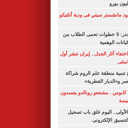
 مانشستر سيتي فى ودية أتلتيكو
التعليم العالى تحذر: 5 خطوات تحمى الطلاب من
يانات الوهمية
ن اختفاء آثار الجدل.. إيران تنشر أول
منئى
تنمية منطقة علم الروم شراكة
صر و«الديار القطرية»
كابوس.. مشجعو رونالدو يفسدون
نيسة
لأولى.. اليوم غلق باب تسجيل
لتنسيق الإلكترونى