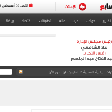
الأحد، 09 أغسطس 2026
تقارير
حوادث
عرب
عالم
تحقيقات
اقتصاد
رياضة
قة المقترحة لإقامة مجمع حكومى للخدمات الذكية بمطروح
ات المختصة ضد مؤسسات تستغل المتدربين
اشر.. مدبولى يتفقد سير العمل بمطحن دقيق فى مطروح
.. الشروط ومواعيد التسجيل والفئات الممنوعة
سبور بعد صفقة محمد صلاح: «لا أعذار بعد الآن»