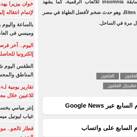
والطائرة والبادل تنس، وكذلك مسابقة insomnia للألعاب الرقمية، كما يشهد
خوان بيزيرا يهدد
لإتمام انتقاله إ
المهرجان تنظيم فعالية Bites by the sea، وهو حدث ضخم لأفضل الطهاة في مصر
ل مرة في الساحل.
بالساعة واليوم و
وميسي فى العا
اليوم.. آخر فرص
إلكترونيا للحاصل
الطقس اليوم شد
المناطق والمحسوسة 
علمين
العلمين
 مهرجان العلمين
تقارير يومية لـ
للاعبين خلال مع
ع عبر Google News
إنتر ميامي يخسر 
غياب ليونيل ميس
م السابع على واتساب
قطار تالجو.. م