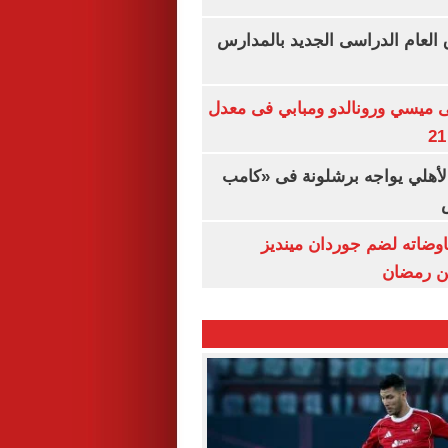
ق العام الدراسى الجديد بالمدارس
ى ميسي ورونالدو ومبابي فى معدل
الأهلي يواجه برشلونة فى «كامب
اوضاته لضم جوردان مينديز
ن رمضان