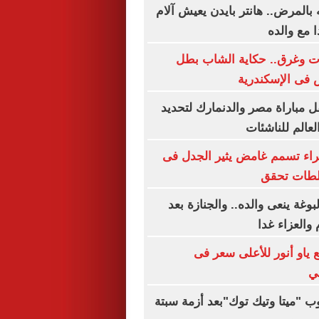
بالمرض.. هانتر بايدن يعيش آلام
 مع والده
 الموت وغرق.. حكاية الشاب بطل
فى الإسكندرية
 مباراة مصر والدنمارك لتحديد
لعالم للناشئات
 كلبا جراء تسمم غامض يثير الجدل فى
لطات تحقق
وغة ينعى والده.. والجنازة بعد
والعزاء غدا
يع ياو أنور للأعلى سعر فى
في
"ميتا وتيك توك"بعد أزمة سبتة