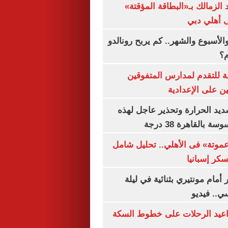
 الزمالك بـ«البطاقة المؤقتة»
لى أهلي دبي
الأسبوع والشهر.. كم يربح رونالدو
م؟
ة للتقدم لمدارس المتفوقين
ين على الإعدادية
يد الحرارة وتحذير عاجل لهذه
بالقاهرة 38 درجة
«عموتة» فى الأهلي.. تحليل شامل
سكر إسبانيا
أمام مونتيري بثنائية في ليلة
ي.. فيديو
واعيد الرحلات على خطوط السكة