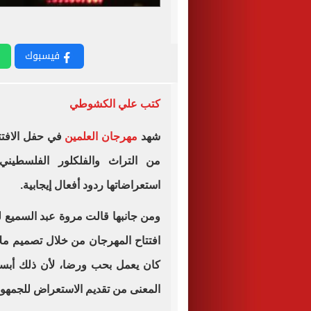
فيسبوك
كتب علي الكشوطي
شهد
مهرجان العلمين
في حفل الافتت
من التراث والفلكلور الفلسطيني
استعراضاتها ردود أفعال إيجابية.
ومن جانبها قالت مروة عبد السميع ل
افتتاح المهرجان من خلال تصميم مل
كان يعمل بحب ورضا، لأن ذلك أب
المعنى من تقديم الاستعراض للجمهور