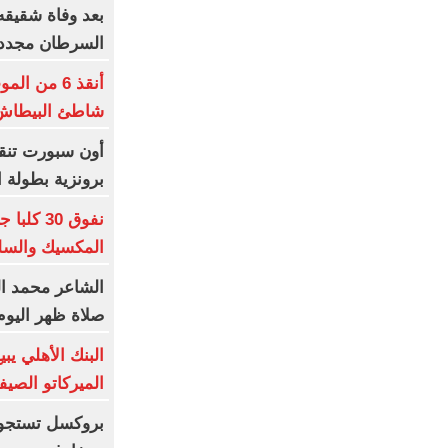
بعد وفاة شقيقه 
السرطان مجددا
أنقذ 6 من
شاطئ البيطاش 
أون سبورت تنقل
برونزية بطولة ا
نفوق 30
المكسيك والس
الشاعر محمد الب
صلاة ظهر اليوم 
البنك الأهلي يب
الميركاتو الصي
بروكسل تستجوب 