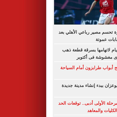
ة تحسم مصير رباعي الأهلي بعد
بات عموتة
س سيدة 4 أيام لاتهامها بسرقة قطعة ذهب
رى مغشوشة فى أكتوبر
 أبواب طرابزون أمام السياحة
وعزان ببدء إنشاء مدينة جديدة
رحلة الأولى أدبى.. توقعات الحد
الكليات والمعاهد