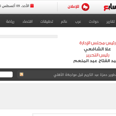
الأحد، 09 أغسطس 2026
تقارير
حوادث
عرب
عالم
تحقيقات
اقتصاد
رياضة
ريل - يونيه 2026
والبرتغاليون يكشفون حقيقة «8 أغسطس»
ارب عمرو دياب يروون ذكريات الهضبة بالقرية (فيديو)
 عرش أندية إسطنبول بالتعاقد مع محمد صلاح
يتي فى ودية أتلتيكو مدريد