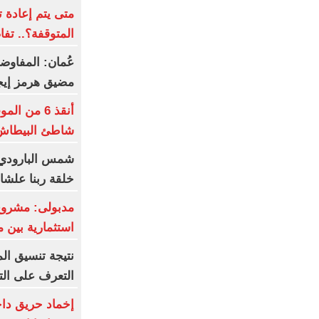
متى يتم إعادة 
المتوقفة؟.. تف
عُمان: المفاوض
مضيق هرمز إيجا
أنقذ 6 من
شاطئ البيطاش 
شمس البارودي 
خلقة ربنا علشا
مدبولى: مشروع
استثمارية بين 
التعرف على الت
إخماد حريق داخ