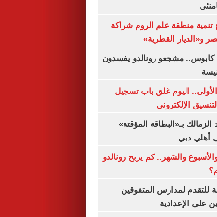
منئى
تنمية منطقة علم الروم شراكة
صر و«الديار القطرية»
كابوس.. مشجعو رونالدو يفسدون
نيسة
لأولى.. اليوم غلق باب تسجيل
لتنسيق الإلكترونى
 الزمالك بـ«البطاقة المؤقتة»
لى أهلي دبي
الأسبوع والشهر.. كم يربح رونالدو
م؟
ة للتقدم لمدارس المتفوقين
ين على الإعدادية