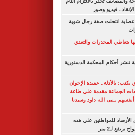
احة والمصايف تحذر بالالتزام التام
لإنقاذ.. فيديو وصور
 عصابة انتحلت صفة رجال شوية
ات
ا بتعاطي المخدرات والتعدي
ة تنشر أحكام المحكمة الدستورية
 يكتب: بالأدلة.. عقيدة الإخوان
دات الجماعة مقدمة على طاعة
أنفسهم بـنبى الله داود وسيدنا
الأرصاد للمواطنين على هذه
ترتفع لـ2 متر