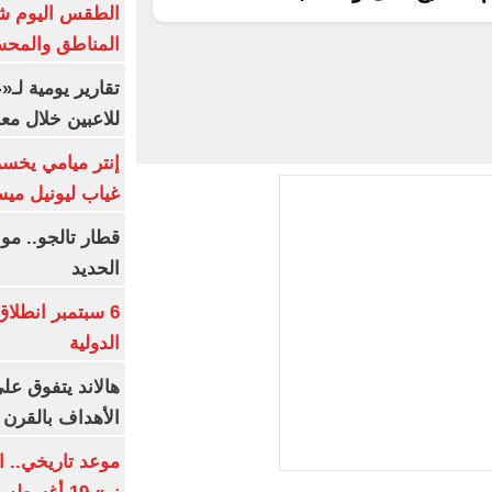
الطقس اليوم شد
المناطق والمحسوسة 
تقارير يومية لـ
للاعبين خلال مع
إنتر ميامي يخسر 
غياب ليونيل ميس
قطار تالجو.. م
الحديد
6 سبتمبر انطلا
الدولية
هالاند يتفوق عل
الأهداف بالقرن 21
موعد تاريخي.. 