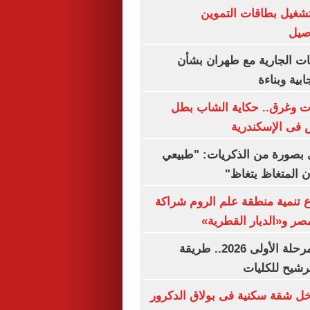
تشغيل بطاقات التموين
اصيل
ات الجارية مع طهران بشأن
بية وبناءة
 الموت وغرق.. حكاية الشاب بطل
فى الإسكندرية
بصورة من الذكريات: "طبيعي
ن المتغاظ يتغاظ"
 تنمية منطقة علم الروم شراكة
مصر و«الديار القطرية»
نتيجة تنسيق المرحلة الأولى 2026.. طريقة
رشيح للكليات
ل شقة سكنية فى بولاق الدكرور