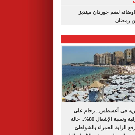
اوضاته لضم جوردان مينديز
ن رمضان
رية فى أغسطس.. زحام على
الشواطئ الشرقية ونسبة الإشغال 80%.. حالة
رفع الراية الحمراء بالشواطئ