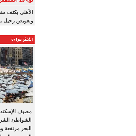
نو» 19 أغسطس
الأهلى يكثف مف
وتعويض رحيل ب
الأكثر قراءة
مصيف الإسكند
البحر مرتفعة و