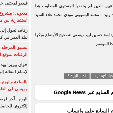
فيديو لمجتبى خا
عبين الذين لم يحققوا المستوى المطلوب هذا
مدبولى: مشروع 
 وليد – محمد البسيوني مودي محمد علاء السيد
استثمارية بين م
زفاف تحول إلى 
برئاسة حسين لبيب يسعى لتصحيح الأوضاع مبكرا
ليلة العمر في ك
ذا الموسم.
تنسيق المرحلة ا
الرغبات بموقع ا
خوان بيزيرا يهدد
لإتمام انتقاله إ
خبار كرة اليد
اخبار الرياضة
بالساعة واليوم و
وميسي فى العا
ع عبر Google News
اليوم.. آخر فرص
إلكترونيا للحاصل
م السابع على واتساب