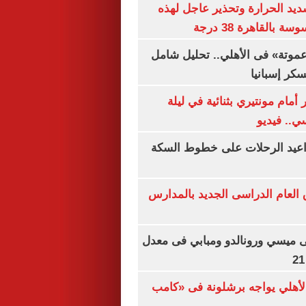
يد الحرارة وتحذير عاجل لهذه
بالقاهرة 38 درجة
«عموتة» فى الأهلي.. تحليل شامل
سكر إسبانيا
أمام مونتيري بثنائية في ليلة
ي.. فيديو
واعيد الرحلات على خطوط السكة
ق العام الدراسى الجديد بالمدارس
ى ميسي ورونالدو ومبابي فى معدل
الأهلي يواجه برشلونة فى «كامب