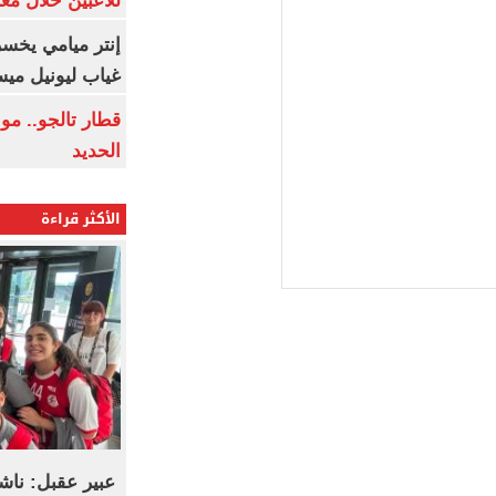
للاعبين خلال مع
إنتر ميامي يخسر 
غياب ليونيل ميس
قطار تالجو.. م
الحديد
الأكثر قراءة
عبير عقبل: ناش