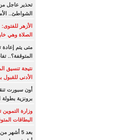
تحذير عاجل من 
الشواطئ.. الأمواج 
الأزهر للفتوى:
الصلاة وهي خار
متى يتم إعادة 
المتوقفة؟.. تف
نتيجة تنسيق الم
الأدنى للقبول ب
أون سبورت تنقل
برونزية بطولة ا
وزارة التموين ت
البطاقات المتو
بعد 5 أشهر 