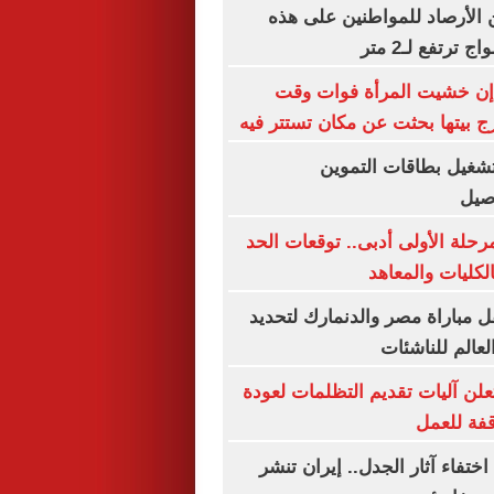
الأرصاد للمواطنين على هذه
ترتفع لـ2 متر
 إن خشيت المرأة فوات وقت
ج بيتها بحثت عن مكان تستتر فيه
تشغيل بطاقات التموين
اصيل
رحلة الأولى أدبى.. توقعات الحد
الكليات والمعاهد
 مباراة مصر والدنمارك لتحديد
لعالم للناشئات
علن آليات تقديم التظلمات لعودة
قفة للعمل
من اختفاء آثار الجدل.. إيران تنشر