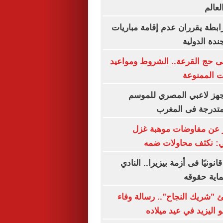
لعالم
رابطة يقرران عدم إقامة مباريات
ندة الدولية
فى حج القرعة.. الشروط ومواعيد
ت الممنوعة
جهز لاعبي المصري للموسم
متدرجة فى المغرب
 عن مفاوضات موهبة غزل
لي: نكثف محاولات ضمه
نونيًا فى أزمة بيزيرا.. النادي
اية حقوقه
ئ "شريك النجاح".. رسالة وفاء
 اليزيد في عيد ميلاده