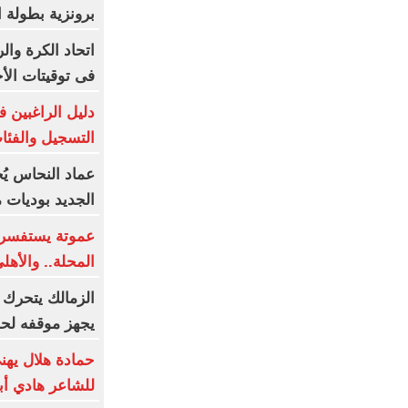
برونزية بطولة ا
اتحاد الكرة وال
فى توقيتات الأج
دليل الراغبين 
التسجيل والفئا
عماد النحاس يُ
الجديد بوديات 
عموتة يستفسر
المحلة.. والأه
الزمالك يتحرك قا
يجهز موقفه لحم
حمادة هلال يهن
للشاعر هادي أبو