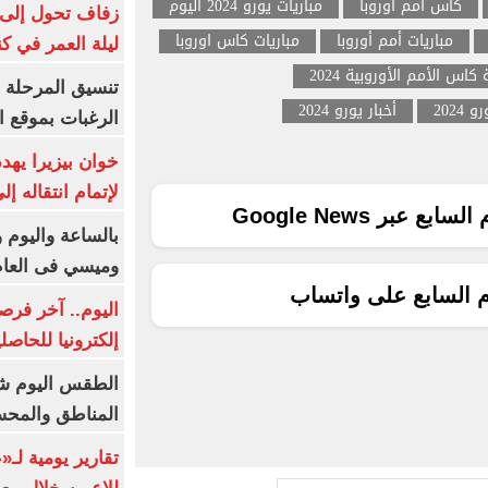
كأس أمم أوروبا
مباريات يورو 2024 اليوم
زفاف تحول إلى 
مباريات أمم أوروبا
مباريات كاس اوروبا
ليلة العمر في ك
كاس الأمم الأوروبية 2024
تنسيق المرحلة ا
 2024
أخبار يورو 2024
الرغبات بموقع ا
خوان بيزيرا يهدد
لإتمام انتقاله إ
ع عبر Google News
بالساعة واليوم و
وميسي فى العا
م السابع على واتساب
اليوم.. آخر فرص
إلكترونيا للحاصل
الطقس اليوم شد
المناطق والمحسوسة 
تقارير يومية لـ