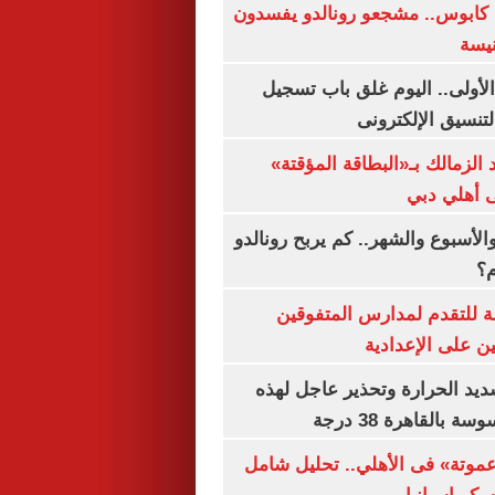
كابوس.. مشجعو رونالدو يفسدون
نيسة
لأولى.. اليوم غلق باب تسجيل
لتنسيق الإلكترونى
 الزمالك بـ«البطاقة المؤقتة»
لى أهلي دبي
الأسبوع والشهر.. كم يربح رونالدو
م؟
ة للتقدم لمدارس المتفوقين
ين على الإعدادية
يد الحرارة وتحذير عاجل لهذه
بالقاهرة 38 درجة
«عموتة» فى الأهلي.. تحليل شامل