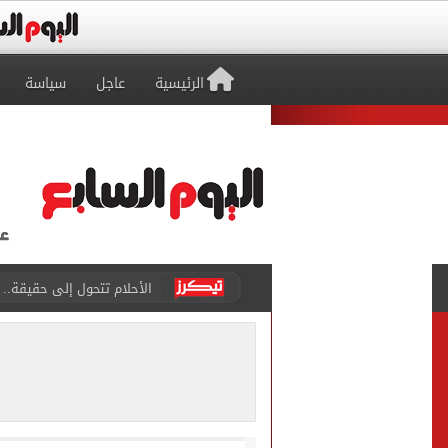
الرئيسية
عاجل
سياسة
الأحلام تتحول إلى حقيقة..
هل ترتفع أسعار آيفون 17 غدا؟.. تسريبات تكشف مفاجأة قبل إطلاق الجيل الجديد
نتنياهو: إسرائيل ترفض وثيقة النقاط الـ
برشلونة يضع خطة شاملة لت
عدد المشتغلين فى مصر يرتفع إلى 274 ألف مشتغل خلال أب
متى يتزوج رونالدو وجورجينا؟.. 