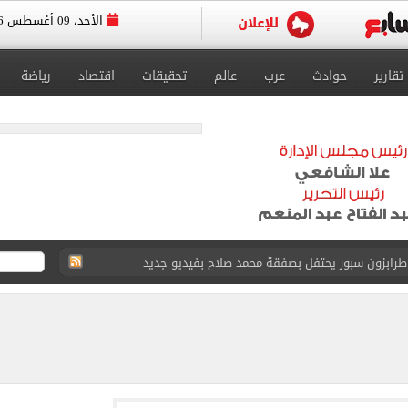
الأحد، 09 أغسطس 2026
تقارير
حوادث
عرب
عالم
تحقيقات
اقتصاد
رياضة
 طرابزون سبور يحتفل بصفقة محمد صلاح بفيديو جديد
15 بشأن قطاع غزة
طوير حمزة عبد الكريم قبل مواجهة الأهلي
ريل - يونيه 2026
والبرتغاليون يكشفون حقيقة «8 أغسطس»