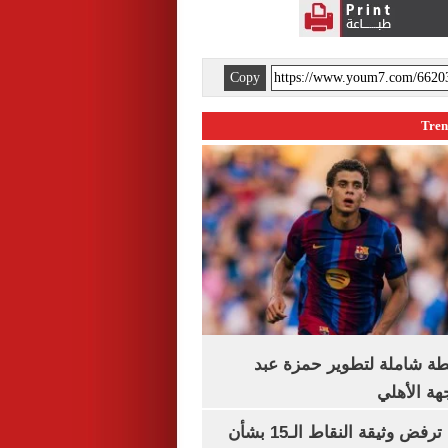
Copy
ة شاملة لتطوير حمزة عبد
هة الأهلي
نتنياهو: إسرائيل ترفض وثيقة النقاط الـ15 بشأن