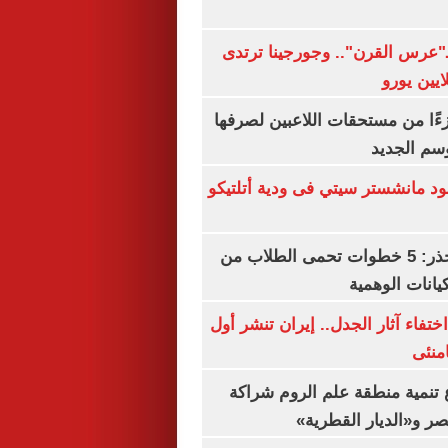
ـ"عرس القرن".. وجورجينا ترتدى
ءًا من مستحقات اللاعبين لصرفها
سم الجديد
 مانشستر سيتي فى ودية أتلتيكو
التعليم العالى تحذر: 5 خطوات تحمى الطلاب من
يانات الوهمية
ن اختفاء آثار الجدل.. إيران تنشر أول
منئى
تنمية منطقة علم الروم شراكة
صر و«الديار القطرية»