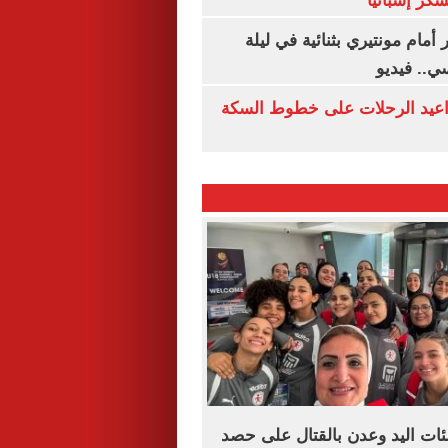
سكر إسبانيا
أمام مونتيري بثنائية في ليلة
ي.. فيديو
واعيد الرحلات على خطوط السكة
ئات اليد وعدن بالقتال على حصد