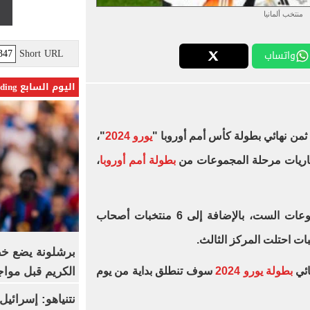
منتخب ألمانيا
Short URL
واتساب
اليوم السابع Trending
يورو 2024
"،
 مباريات مرحلة المجموعات من
بطولة أمم أوروبا
،
وتأهلت 6 منتخبات متصدري المجموعات الست، بالإضافة إلى 6 منتخبات أصحاب
برشلونة يضع خط
الكريم قبل مواج
ائي
بطولة يورو 2024
سوف تنطلق بداية من يوم