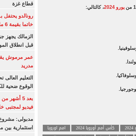
قطاع غزة
يورو 2024
، كالتالي:
رونالدو يحتفل ب
خاتما بقيمة 6 ملايين يورو
الزمالك يجهز جز
قبل انطلاق المو
سلوفينيا.
عمر مرموش يقود
لندا.
مدريد
وسلوفاكيا.
الوقوع ضحية للك
 وجورجيا.
بعد 5 أشهر م
فيديو لمجتبى خا
مدبولى: مشروع 
20
كأس أمم أوروبا 2024
امم اوروبا
استثمارية بين م