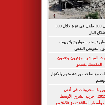
اليونيسف: مقتل 300 طفل فى غزة خلال 300
اق النار
نطن تسحب صواريخ باتريوت
بيون لتعويض النقص
ث المباشر.. مؤثرون يدفعون
 المكسيك..فيديو
ات مع صاحب ورشة متهم بالاتجار
وسيم
وروبا.. مخزونات في أدنى
مستوياتها منذ 2011.. حرب الشرق الأوسط
تعطل الإمدادات وأسعار الطاقة تقفز 50% مع