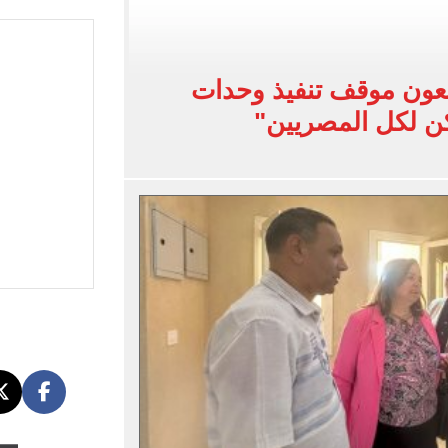
القاضي المزيف: اشتريت بدلتين من سوق الجمعة واستأجرت بودي جارد عشان أتقن الشخصية
ة الأهلي على كأس خوان جامبر
على مستحقات محمد صلاح
بعون موقف تنفيذ وحدات
ى نصف نهائى بطولة العالم
كن لكل المصريين"
 رأسية وائل جمعة فى مران الأهلي تستحضر أمجاد الصخرة