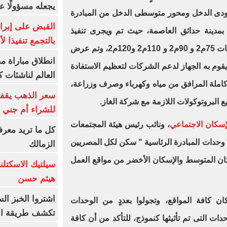
يجعله مسؤولًا عن
ودى الدخل ومحور متوسطى الدخل من المبادرة
القبض على إبرا
بمدينة حدائق العاصمة، حيث تم ويجرى تنفيذ
بالتجمع تنفيذا ل
حوالي 100 ألف وحدة سكنية بمساحات 75م2 و 90م2 و 110م2 و120م2، وتم عرض
انطلاق مباراة م
قوم به الجهاز لدعم الشركات لتعظيم الاستفادة
العالم لناشئات ك
كاملة المرافق من مياه وكهرباء وصرف وزراعة،
سعر الذهب يقفز
يع البروتوكولات اللازمة مع شركة الغاز.
للشراء أم جني ا
سكان الاجتماعي
، ونائب رئيس هيئة المجتمعات
كل ما تريد معرف
ذ وحدات المبادرة الرئاسية " سكن لكل المصريين
الزمالك
ن المتوسط والإسكان الأخضر من مواقع العمل
سيلتيك الاسكتل
هيثم حسن
اشتروا الخبز ال
ان كافة المواقع، وتجولوا بعددٍ من الوحدات
تكشف طريقة الإ
ات التى تم تأثيثها كنموذج، للتأكد من أن كافة