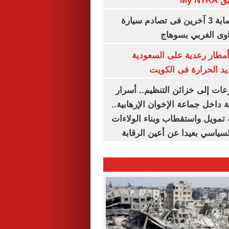
My N
مصرع سيدة وإصابة 3 آخرين فى تصادم سيارة
وى الغربي بسوهاج
مطار رعدية على السعودية
يد الحرارة فى الكويت
عات إلى خزائن التنظيم.. أسرار
 داخل جماعة الإخوان الإرهابية..
تمويل واستقطاب وبناء الولاءات
لسياسي بعيدا عن أعين الرقابة