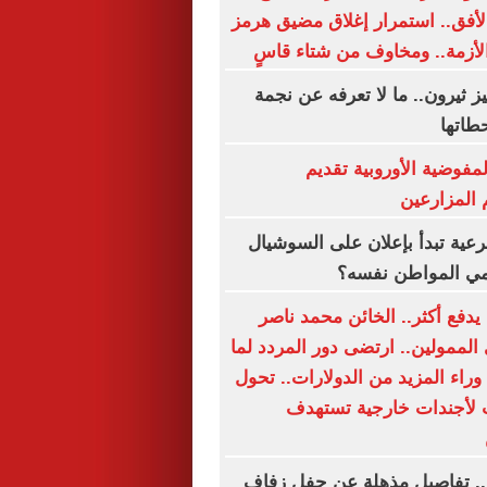
لأفق.. استمرار إغلاق مضيق هرمز
الأزمة.. ومخاوف من شتاء قاسٍ
يز ثيرون.. ما لا تعرفه عن نجمة
طاتها
المفوضية الأوروبية تقديم
المزارعين
رعية تبدأ بإعلان على السوشيال
حمي المواطن نفسه؟
يدفع أكثر.. الخائن محمد ناصر
الممولين.. ارتضى دور المردد لما
 وراء المزيد من الدولارات.. تحول
لأجندات خارجية تستهدف
د.. تفاصيل مذهلة عن حفل زفاف