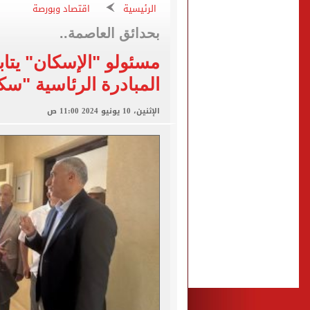
الرئيسية
اقتصاد وبورصة
برشلونة يطرح تذاكر مواجه
بحدائق العاصمة..
طرابزون سبور ينفي الحجز 
مسئولو "الإسكان" يتا
منتخب ناشئات كرة اليد يخسر أمام إسبانيا 27 - 26 ف
المبادرة الرئاسية "س
قفزة أعادت الزمن الجميل..
الإثنين، 10 يونيو 2024 11:00 ص