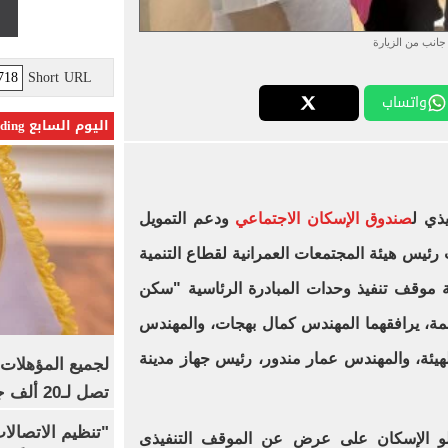
جانب من الزيارة
Short URL
واتساب
اليوم السابع Trending
يذي ل
صندوق الإسكان الاجتماعي
ودعم التمويل
 رئيس هيئة المجتمعات العمرانية لقطاع التنمية
عة موقف تنفيذ وحدات المبادرة الرئاسية "سكن
مة، يرافقهما المهندس كمال بهجات، والمهندس
يئة، والمهندس عمار مندور، رئيس جهاز مدينة
تصل لـ20 ألف جنيه
"تنظيم الاتصال
لو الإسكان على عرضٍ عن الموقف التنفيذى