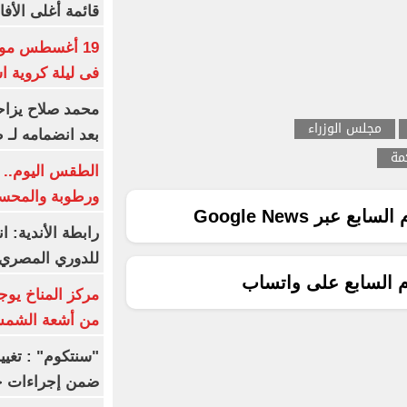
قائمة أغلى الأفا
19 أغسطس موعد
فى ليلة كروية اس
محمد صلاح يزاح
مجلس الوزراء
بعد انضمامه لـ 
مة
الطقس اليوم.. ش
ورطوبة والمحسوسة ب
ع عبر Google News
رابطة الأندية: ا
للدوري المصري 8 مار
م السابع على واتساب
مركز المناخ يوج
من أشعة الشم
ضمن إجراءات ح