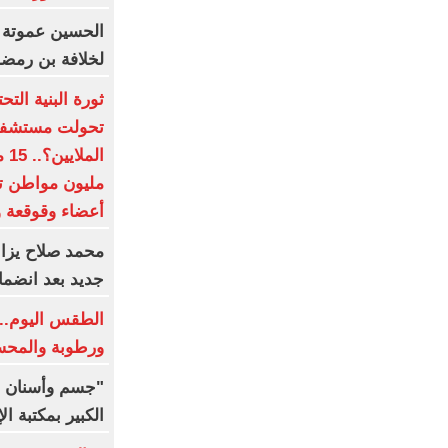
الحسين عموتة 
لخلافة بن رمض
ثورة البنية الت
تحولت مستشفيات
أعضاء وقوقعة و
محمد صلاح يزاح
جديد بعد انضما
الطقس اليوم.. 
ورطوبة والمحسوسة 
"جسم وأسنان و
الكبير بمكتبة ال