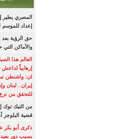
المصري يطير إ
إعداد للموسم ا
حق الرؤية بعد 
والأماكن التي ح
العالم هذا الصب
إرهابياً لداعش
ان: واشنطن ت
إيران.. لبنان و
للتحقق من نزع
من التيك توك إ
قضية البلوجر أ
ذكرى أبو بكر ع
بسبب دور بعيد 