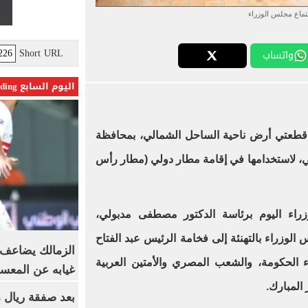
تماع مجلس الوزراء
Short URL
واتساب
اليوم السابع Trending
طعتي أرض ناحية الساحل الشمالي، بمحافظة
ي، لاستخدامها في إقامة مطار دولي (مطار رأس
راء اليوم برئاسة الدكتور مصطفى مدبولي،
س الوزراء بالتهنئة إلى فخامة الرئيس عبد الفتاح
الزمالك يضاعف ع
 الحكومة، والشعب المصري والأمتين العربية
غيابه عن المعس
المبارك.
بعد صفقة ريال م