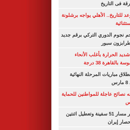
رقة فى التاريخ
 للتاريخ.. الأهلي يواجه برشلونة
تثنائية
م نجوم الدوري التركي برقم جديد
طرابزون سبور
ديد الحرارة بأغلب الأنحاء
القاهرة 38 درجة
نطلاق مباريات المرحلة النهائية
س
ه نصائح عاجلة للمواطنين للحماية
س
"سنتكوم" : تغيير مسار 51 سفينة وتعطيل اثنتين
صار إيران