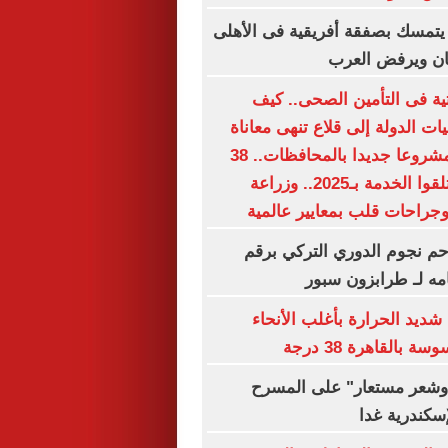
يتمسك بصفقة أفريقية فى الأهلى
ان ويرفض العرب
حتية فى التأمين الصحى.. كيف
 الدولة إلى قلاع تنهى معاناة
الملايين؟.. 15 مشروعا جديدا بالمحافظات.. 38
مليون مواطن تلقوا الخدمة بـ2025.. وزراعة
جراحات قلب بمعايير عالمية
م نجوم الدوري التركي برقم
مه لـ طرابزون سبور
شديد الحرارة بأغلب الأنحاء
بالقاهرة 38 درجة
شعر مستعار" على المسرح
إسكندرية غدا