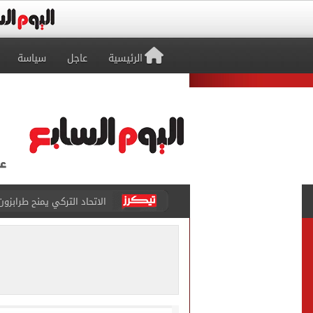
الرئيسية
عاجل
سياسة
الاتحاد التركي يمنح طرابز
برشلونة يطرح تذاكر مواجه
طرابزون سبور ينفي الحجز 
منتخب ناشئات كرة اليد يخسر أمام إسبانيا 27 - 26 ف
قفزة أعادت الزمن الجميل..