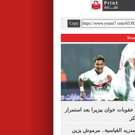
Copy
قوبات خوان بيزيرا بعد استمرار
كر
دريد القياسية.. مرموش يزين