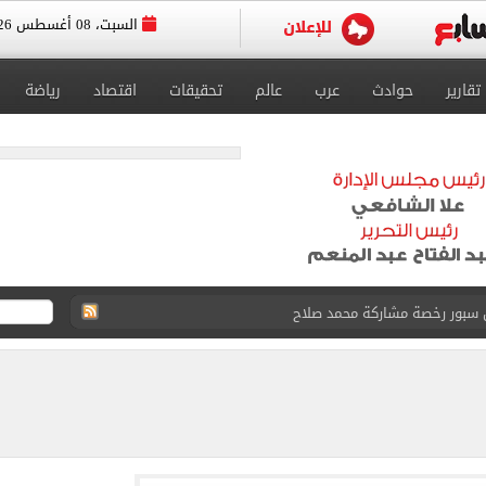
السبت، 08 أغسطس 2026
تقارير
حوادث
عرب
عالم
تحقيقات
اقتصاد
رياضة
ون سبور رخصة مشاركة محمد صلاح
القاضي المزيف: اشتريت بدلتين من سوق الجمعة واستأجرت بودي جارد عشان أتقن الشخصية
ة الأهلي على كأس خوان جامبر
على مستحقات محمد صلاح
ى نصف نهائى بطولة العالم
 رأسية وائل جمعة فى مران الأهلي تستحضر أمجاد الصخرة