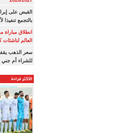
2026/2027
القبض على إبرا
بالتجمع تنفيذا ل
انطلاق مباراة م
العالم لناشئات ك
سعر الذهب يقفز
للشراء أم جني ا
الأكثر قراءة