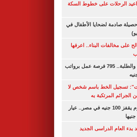
واعيد الرحلات على خطوط السكة
صيلة صادمة لضحايا الأطفال في
و)
الح على مخالفات البناء.. اعرفها
ب
لجميع المؤهلات والطلبة.. 795 فرصة عمل برواتب
ات": تسجيل الخط باسم شخص لا
 الجرائم المرتكبة به
سعر الذهب اليوم يقفز 100 جنيه في مصر.. عيار
بدء العام الدراسى الجديد