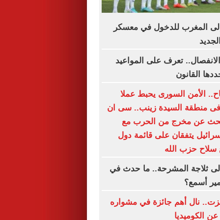
لى المغرب للدخول في معسكر
لجديد
الانفصال.. تعرف على المواعيد
ددها القانون
اح.. الأمن السورى يحبط عملا
 فى منطقة السيدة زينب.. سى ان
بحث عن مخرج من الحرب مع
إسرائيل يتفقان على قائمة دول
 سلاح حزب الله
لى ثلاجة المشرحة.. ما حدث في
مير أسمع؟
زت.. نال أهم جائزة في مشواره
عن الكوميديا