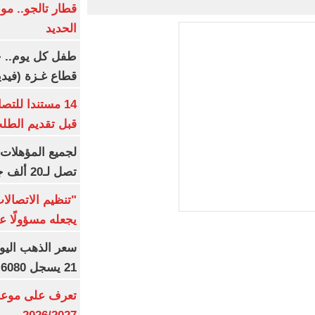
قطار تالجو.. م
الحديد
طفل كل يوم.. ح
قطاع غـزة (فيدي
14 مستندا للتص
قبل تقديم الطل
تصل لـ20 ألف جنيه
"تنظيم الاتصال
يجعله مسؤولًا عن
21 يسجل 6080 جنيها
تعرف على موعد 