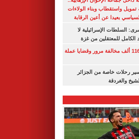
 داخل جماعة الإخوان الإرهابية..
تمويل واستقطاب وبناء الولاءات
لسياسي بعيدا عن أعين الرقابة
رى: السلطات الإسرائيلية لا
الكامل للمعتقلين من غزة
الداخلية تضبط 116 ألف مخالفة مرور وقضايا عملة
ير رحلات خاصة من الجزائر
لشيخ والغردقة