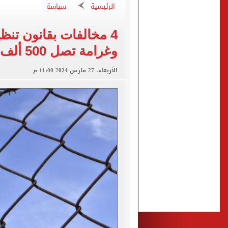
الكشف عن قصر محمد صلاح ا
الرئيسية
سياسة
الاتحاد التركي يمنح طرابز
4 مخالفات بقانون تنظ
وغرامة تصل 500 ألف جنيه
برشلونة يطرح تذاكر مواجه
طرابزون سبور ينفي الحجز 
الأربعاء، 27 مارس 2024 11:00 م