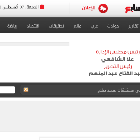
الجمعة، 07 أغسطس 2026
تقارير
حوادث
عرب
عالم
تحقيقات
اقتصاد
رياضة
ى نصف نهائى بطولة العالم
 رأسية وائل جمعة فى مران الأهلي تستحضر أمجاد الصخرة
ى معسكر إسبانيا.. جلسة عموتة وفقرة بدنية.. صور
 فى نصف نهائي بطولة العالم لناشئات كرة اليد