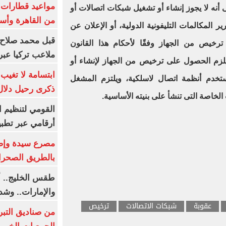
ن المادة 21، تنص على أنه لا يجوز إنشاء أو تشغيل شبكات اتصالات أو
من القاهرة وأس
ر المكالمات التليفونية الدولية، أو الإعلان عن
قبل محمد صلاح.
يص من الجهاز وفقًا لأحكام هذا القانون
ملاعب تركيا عبر 
 يلزم الحصول على ترخيص من الجهاز لإنشاء أو
ابتسامة لا تغيب.
خدم أنظمة اتصال لاسلكية، ويلتزم المشغل
ذكرى رحيل دلال 
لخاصة التى تنشأ على بنيته الأساسية.
القومي لتنظيم ا
أرقامي عبر تطبيق TRA
بالطريق الصحرا
طقس الخليج.. أ
والإمارات.. وشد
عقوبة
شبكات الاتصالات
ترخيص
من صناديق التبر