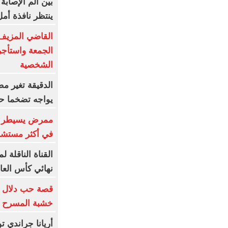
بين ألم الإصاب
ينتظر نافذة أم
القاضي المزيف
الجمعة واستأج
الشخصية
الدقيقة تغير 
يواجه تضخما حاد
ممرض يسيطر عل
في أكثر مستشفيا
القناة الناقلة 
نهائي كأس العال
قصة حب دلال و
خشبة المسرح و
أريانا جراندي ت