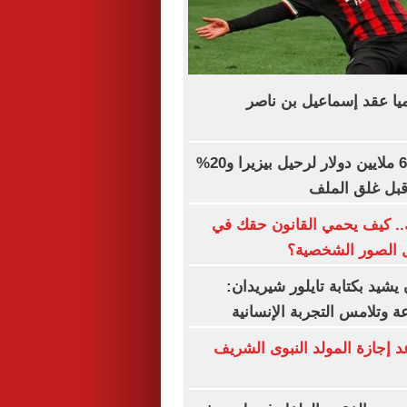
يا عقد إسماعيل بن ناصر
الزمالك يطلب 6 ملايين دولار لرحيل بيزيرا و20%
 قبل غلق الملف
.. كيف يحمي القانون حقك في
ل الصور الشخصية؟
شيد بكتابة تايلور شيريدان:
 وتلامس التجربة الإنسانية
إجازة المولد النبوى الشريف