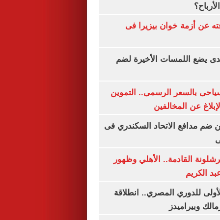
لأرباح؟
ته عن أزمة خوان بيزيرا فى
ندى يضع اللمسات الأخيرة لضم
سياحى بالسعر الرسمى.. التموين
بلاغ عن المخالفين
 ضم مدافع الاتحاد السكندري فى
ى
شلونة القادمة.. الأهلي وظهور
بد الكريم
لأولى للدوري المصري.. انطلاقة
مالك وبيراميدز