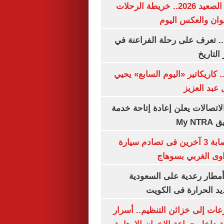
مواعيد قطارات الصعيد 2026.. خريطة الرحلات
وان والعكس اليوم
. تعرف على رحلة الفراعنة في
التاريخ
. كاريكاتير «اليوم السابع» يحيي
عبد العزيز
لاتصالات يعلن إعادة إتاحة خدمة
My N
مصرع سيدة وإصابة 3 آخرين فى تصادم سيارة
وى الغربي بسوهاج
مطار رعدية على السعودية
يد الحرارة فى الكويت
عات إلى خزائن التنظيم.. أسرار