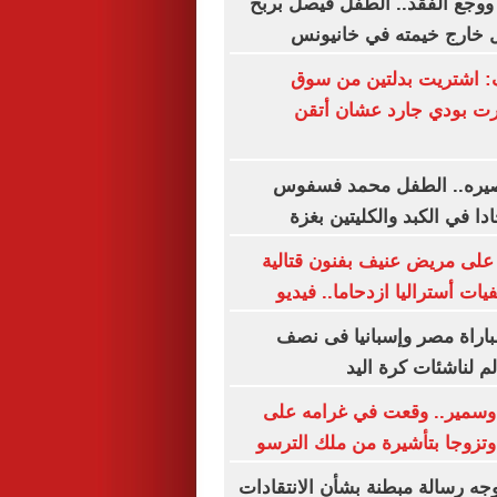
ة ووجع الفقد.. الطفل فيصل بربخ
ل خارج خيمته في خانيونس
: اشتريت بدلتين من سوق
رت بودي جارد عشان أتقن
مصيره.. الطفل محمد فسفوس
ا في الكبد والكليتين بغزة
ى مريض عنيف بفنون قتالية
ت أستراليا ازدحاما.. فيديو
لمباراة مصر وإسبانيا فى نصف
م لناشئات كرة اليد
سمير.. وقعت في غرامه على
تزوجا بتأشيرة من ملك الترسو
وجه رسالة مبطنة بشأن الانتقادات