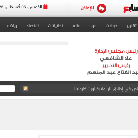
الخميس، 06 أغسطس 2026
تقارير
حوادث
عرب
عالم
تحقيقات
اقتصاد
رياضة
 يعلنون طرح السكر الحر بـ25 جنيها من الغد
5 مليار دولار نهاية يوليو
 إلى مثواها الأخير بعد وفاتها ليلة زفافها.. صور