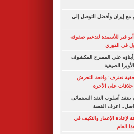
 مع إيران وأفضل التوصل إلى
 أبو قير للأسمدة لتدعيم صفوفه
ول فى الدوري
بناؤه على المسرح المكشوف
لأوبرا الصيفية
فية تعترف: واقعة التحرش
لافات على الأجرة
 ينتقد أسلوب النقد السينمائى
واصل.. اعرف القصة
ة لإعادة الإعمار والتكيف في
ا العام