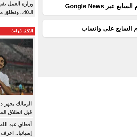
وزارة العمل تف
ع عبر Google News
الـ40.. وتطلق مبادرة دعم الخبرات
م السابع على واتساب
الأكثر قراءة
الزمالك يجهز د
قبل انطلاق ال
أقطاي عبد الله 
إسبانيا.. اعرف 