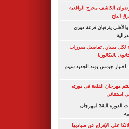
رضوان الكاشف مخرج الواقعية
رق البلح
 والأهلي يترقبان قرعة دوري
درالية
ة لكل مسار.. تفاصيل مقررات
نوى بالبكالوريا
 اختيار جيمس بوند الجديد سيتم
تم مهرجان القلعة فى دورته
تفاصيل تحضيرات الدورة الـ34 لمهرجان
ية
نكا على الإفراج عن صياديها