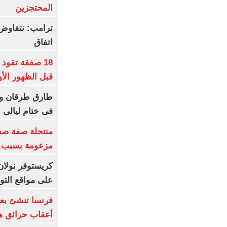
المحتجزين
ترامب: نتفاوض
اتفاق
18 صفقة تقود
قبل الظهور الأ
طارق طرقان وأ
فى ختام ليالى ا
منتحلة صفة صح
مزعومة بسبب خ
كريستوفر نولان
على مواقع الت
فرنسا تنشئ بعث
أعقاب حرائق هذ