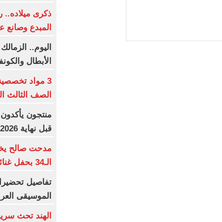
ذكرى ميلاده.. 
المبدع وصانع ع
اليوم.. الزمالك
الأبطال والكونف
3 مواد تخصصي
الصف الثالث الثا
منتجون يأكدون:
قبل نهاية 2026
مدحت صالح يخت
الـ34 بحفل غنائى استثنائى
الموسيقى العرب
الهند تحث سريلا