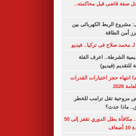
ل صفة قاضى قبل محاكمته..
 مشروع الربط الكهربائى بين
زز أمن الطاقة
لـ محمد صلاح فى تركيا.. فيديو
يمية الشرطة.. اعرف الفئة
 للتقديم (فيديو)
ا انتهاء حجز اختبارات القدرات
ة 2026
 مروحية تقل ترامب للخطر
.. ماذا حدث؟
قبل قرعة اليوم.. مكافأة بطل الدوري تقفز إلى 50
عاف