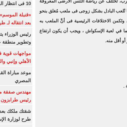
رب، تختلف عن رياضة التنس الأرضى المعروفة
10 فى انتظار الفرعون (فيديو)
ما تُلعب البادل بشكل زوجى فى ملعب مُغلق بنحو
«قنبلة الموسم»
َكمن الاختلافات الرئيسية فى أنَّ الملعب به
بعد انتقاله لـ ط
ا في لعبة الإسكواش ، ويجب أن يكون ارتفاع
رئيس الوزراء ي
أو أقل منه.
وتطوير منطقة ع
مواجهات قوية فى
الأهلي وإنبي وال
موعد مباراة الق
المصري
مهندس صفقة مح
رئيس طرابزون 
طرح لوزارة الإس