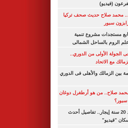
.. محمد صلاح حديث صحف تركيا
رابزون سبور
تابع مستجدات مشروع تنمية
لم الروم بالساحل الشمالى
 الجولة الأولى من الدوري..
زمالك مع الاتحاد
مة بين الزمالك والأهلى فى الدوري
مد صلاح.. من هو أرطغرل دوغان
سبور؟
شقتك ملكك بعد 20 سنة إيجار.. تفاصيل أحدث
كان "فيديو"