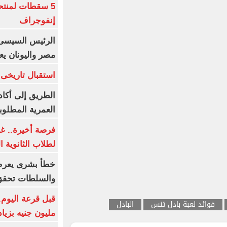
5 سقطات لمنتح
إنفوجراف
الرئيس السيسى:
مصر واليونان يع
استقبال تاريخى 
الطريق إلى أكاد
العمرية المطلوبة
فرصة أخيرة.. غد
لطلاب الثانوية العام
خطأ بشرى يعرض
والسلطات تحقق
فوائد لعبة بادل تنس
البادل
مليون جنيه بزيادة 10 أض