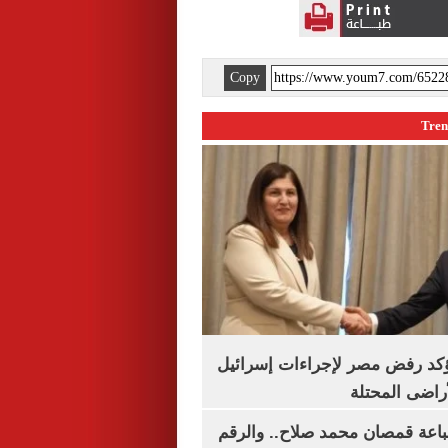
Copy
يؤكد رفض مصر لإجراءات إسرائيل
لأراضى المحتلة
باعة قمصان محمد صلاح.. والرقم