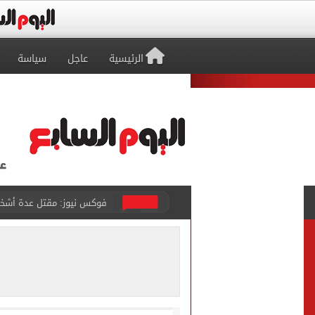
الرئيسية
عاجل
سياسة
التموين والزراعة وجهاز مستقبل مصر
البنك المركزى: ارتفاع الاحتياطى الأجنبى لـ 6.3
29 ألف طالب سجلوا رغباتهم fتنسيق المرحلة الأولى للقبول بالجامعات حتى الآن
حفلات U Arena تنطلق مع الهضبة عمرو دياب ضمن «يلا ساحل 2026» بالعلمين الجديدة
الآلاف يودعون عروس الشرقية