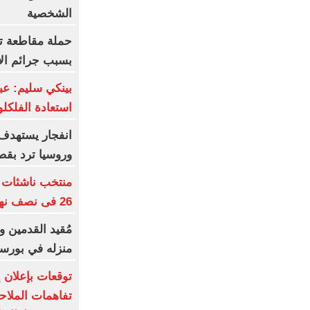
الشخصية
حملة مقاطعة ت
بسبب جرائم الا
بينكي سليم: ع
استعادة الفلكلو
انفجار يستهدف 
وروسيا ترد بق
26 فى نصف نهائى بطولة العالم
مُقيد القدمين 
منزله في بورسع
توقعات بإعلان 
تفاهمات الملاح