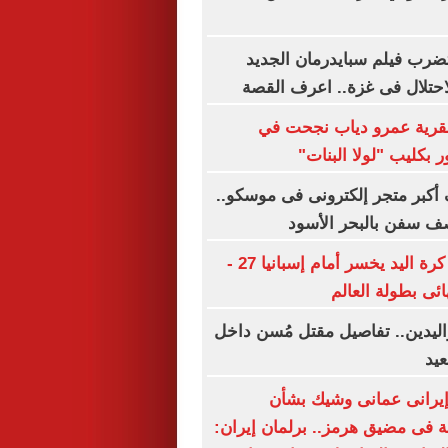
ضرب فيلم سبايدرمان الجديد
حتلال فى غزة.. اعرف القصة
بقرية عمرو دياب نجحت في
ر بكليب "لولا البنات"
أكبر متجر إلكترونى فى موسكو..
صف سفن بالبحر الأسود
منتخب ناشئات كرة اليد يخسر أمام إسبانيا 27 -
واليدين.. تفاصيل مقتل مُسن داخل
يد
إيرانى عمانى وشيك بشأن
ة فى مضيق هرمز.. برلمان إيران: