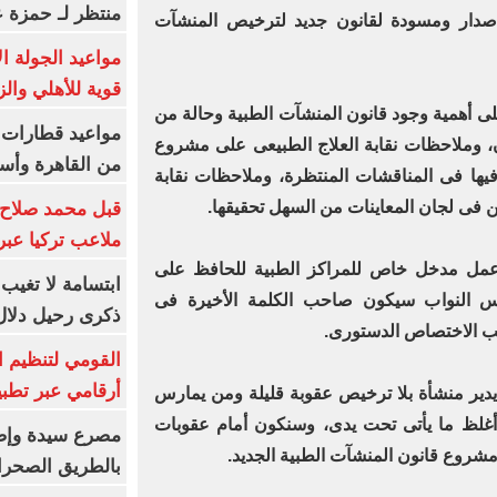
منتظر لـ حمزة ع
 إصدار ومسودة لقانون جديد لترخيص المنشآت
مواعيد الجولة ا
قوية للأهلي والز
على أهمية وجود قانون المنشآت الطبية وحالة من
ن، وملاحظات نقابة العلاج الطبيعى على مشروع
من القاهرة وأس
يها فى المناقشات المنتظرة، وملاحظات نقابة
ن فى لجان المعاينات من السهل تحقيقها.
قبل محمد صلاح.
ملاعب تركيا عبر 
مل مدخل خاص للمراكز الطبية للحافظ على
ابتسامة لا تغيب.
س النواب سيكون صاحب الكلمة الأخيرة فى
ذكرى رحيل دلال 
ب الاختصاص الدستورى.
القومي لتنظيم ا
أرقامي عبر تطبيق TRA
دير منشأة بلا ترخيص عقوبة قليلة ومن يمارس
ا أغلظ ما يأتى تحت يدى، وسنكون أمام عقوبات
شروع قانون المنشآت الطبية الجديد.
بالطريق الصحرا