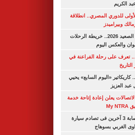
بد الكريم
لأولى للدوري المصري.. انطلاقة
مالك وبيراميدز
مواعيد قطارات الصعيد 2026.. خريطة الرحلات
وان والعكس اليوم
. تعرف على رحلة الفراعنة في
التاريخ
. كاريكاتير «اليوم السابع» يحيي
عبد العزيز
لاتصالات يعلن إعادة إتاحة خدمة
My N
مصرع سيدة وإصابة 3 آخرين فى تصادم سيارة
وى الغربي بسوهاج