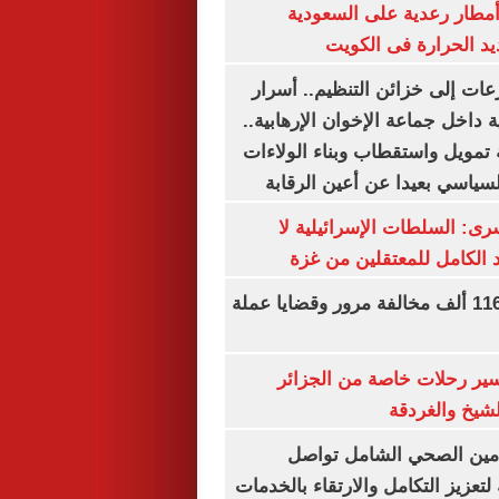
مطار رعدية على السعودية
يد الحرارة فى الكويت
عات إلى خزائن التنظيم.. أسرار
 داخل جماعة الإخوان الإرهابية..
تمويل واستقطاب وبناء الولاءات
لسياسي بعيدا عن أعين الرقابة
رى: السلطات الإسرائيلية لا
الكامل للمعتقلين من غزة
الداخلية تضبط 116 ألف مخالفة مرور وقضايا عملة
ير رحلات خاصة من الجزائر
لشيخ والغردقة
لتأمين الصحي الشامل تواصل
 لتعزيز التكامل والارتقاء بالخدمات