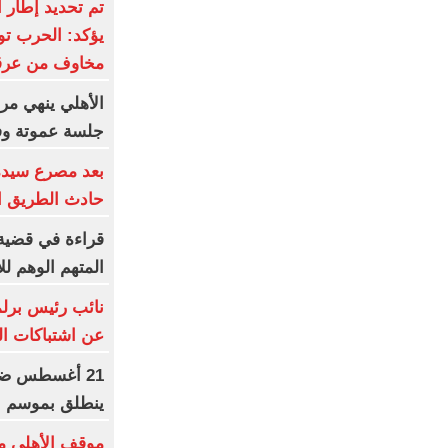
تم تحديد إطار ا
يؤكد: الحرب توش
مخاوف من عرقل
الأهلي ينهي مرا
جلسة عموتة وفق
حادث الطريق ال
قراءة في قضية
المتهم الوهم لل
نائب رئيس برلم
عن اشتباكات ا
21 أغسطس ضرب
ينطلق بموسم جد
موقف الأهلي من