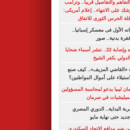
لتفاهم والتفاصيل قريبا.. وترامب
ك على الانتهاء.. إعلام أمريكى:
ة الحرس الثورى للاتفاق
نه الأول فى معسكر إسبانيا..
رة بدنية.. صور
بعد مصرع سيده وإصابة 22.. ننشر أسماء ضحايا
دولي بكفر الشيخ
 «القاضي المزيف».. كيف صنع
استيلاء على أموال المواطنين؟
ان ليبيا يدعو لمحاسبة المسؤولين
لميليشيات في صرمان
ة البداية.. الدوري المصري
يد حتى نهاية مايو
 ضم مدافع الاتحاد السكندري