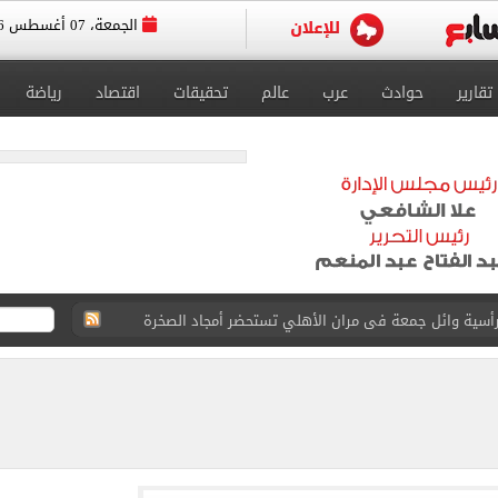
الجمعة، 07 أغسطس 2026
تقارير
حوادث
عرب
عالم
تحقيقات
اقتصاد
رياضة
 رأسية وائل جمعة فى مران الأهلي تستحضر أمجاد الصخرة
ى معسكر إسبانيا.. جلسة عموتة وفقرة بدنية.. صور
 فى نصف نهائي بطولة العالم لناشئات كرة اليد
ائية بعد انضمامه لـ طرابزون سبور
لمسات الأخيرة لضم هيثم حسن