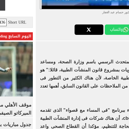
تور حسام عبد الغفار
Short URL
واتساب
اليوم السابع Trending
لمتحدث الرسمي باسم وزارة الصحة، ومساعد
يات بمشروع قانون المنشآت الطبية، قائلا:" هو
بية الخاصة، لأن هناك الكثير من التطور فى
 من الملاحظات على القانون السابق، أهمها تعدد
موقف الأهلي من
 ببرنامج "فى المساء مع قصواء" الذى تقدمه
الميركاتو الصيف
الإعلامية قصواء الخلالى على قناة cbc، أن هناك شركات فى إدارة المنشآت الطبية
جدول مباريات بر
بحاجة للتنظيم، مؤكدا أن القطاع الصحى واعد