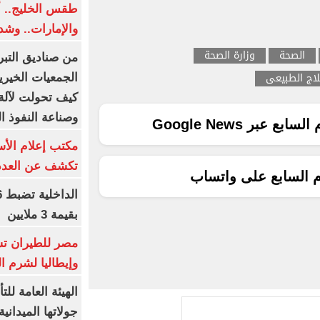
طقس الخليج.. أ
والإمارات.. وشد
الصحة
وزارة الصحة
من صناديق التبر
لاج الطبيعى
الجمعيات الخيرية
كيف تحولت لآلة 
وصناعة النفوذ ا
ع عبر Google News
مكتب إعلام الأس
تكشف عن العدد 
م السابع على واتساب
بقيمة 3 ملايين
مصر للطيران تس
وإيطاليا لشرم ا
الهيئة العامة ل
جولاتها الميدانية