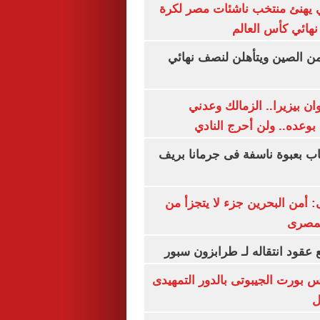
يهنئ منتخب ناشئات مصر لكرة
نهائي كأس العالم
من الصين ويتأهلن لنصف نهائي
ان بيزيرا.. الزمالك وعدني
بوعده.. ولن أحرج النادي
اب بعبوة ناسفة فى جرمانا بريف
أمن البحرين جزء لا يتجزأ من
لمصرى
عقود انتقاله لـ طرابزون سبور
س بورت الجيبوتى بالدور التمهيدى
ل