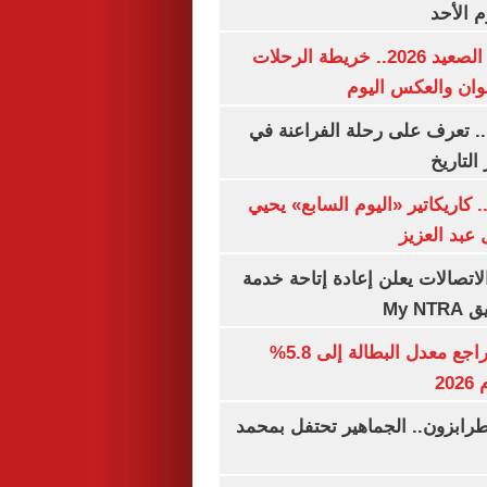
م الأحد
مواعيد قطارات الصعيد 2026.. خريطة الرحلات
وان والعكس اليوم
. تعرف على رحلة الفراعنة في
التاريخ
. كاريكاتير «اليوم السابع» يحيي
عبد العزيز
لاتصالات يعلن إعادة إتاحة خدمة
My N
جهاز الإحصاء: تراجع معدل البطالة إلى 5.8%
20
رابزون.. الجماهير تحتفل بمحمد