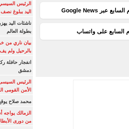
الرئيس السيسي 
ع عبر Google News
اليد ببلوغ نصف 
ناشئات اليد يهز
م السابع على واتساب
بطولة العالم
بيان ناري من خو
بالرحيل ولم يف 
انفجار حافلة رك
دمشق
الرئيس السيسى: 
الأمن القومى ا
محمد صلاح يوقع 
الزمالك يواجه أ
من دورى الأبطا