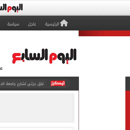
الرئيسية
عاجل
سياسة
غلق جزئى لشارع جامعة الدول العرب
عمرو دياب يدخل موسوعة جينيس ب
إغلاق طريق مصر أسوان الزرا
محمد صلاح يظهر على تليفزي
أسعار الذهب في مصر تتراجع.. وعيار 21 ي
الاستعلامات تفند ادعاءات 