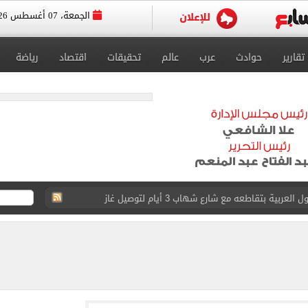
الجمعة، 07 أغسطس 2026
تقارير
حوادث
عرب
عالم
تحقيقات
اقتصاد
رياضة
ية بتقاطعه مع شارع شهاب 3 أيام لتوصيل غاز
عد تصدره قائمة بيلبورد عربية لـ68 أسبوعا
عى الغربى كليا من المنيب للعياط.. اعرف التحويلات
ون اليوم السابع فى حفل تقديمه باستاد طرابزون.. فيديو
سجل هذا الرقم
ذا صن وميرور حول علاج سيدة بريطانية في شرم الشيخ