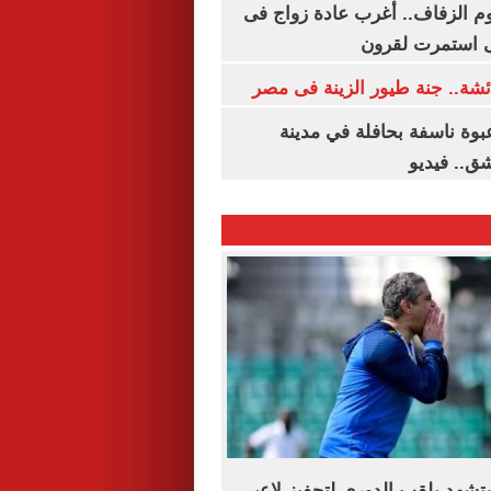
م الزفاف.. أغرب عادة زواج فى
 استمرت لقرون
شة.. جنة طيور الزينة فى مصر
بوة ناسفة بحافلة في مدينة
ق.. فيديو
شهد بلقب الدوري لتحفيز لاعبى