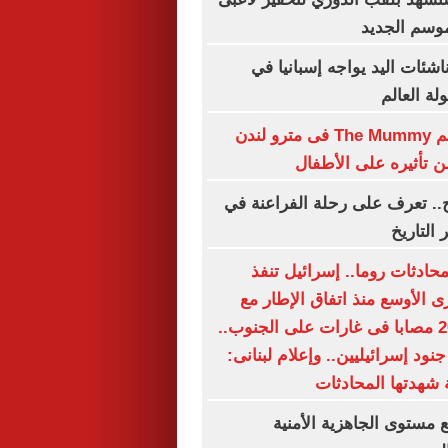
موسم الجديد
اشئات اليد يواجه إسبانيا في
ة العالم
حظر بوستر فيلم The Mummy فى مترو لندن
تأثيره على الأطفال
.. تعرف على رحلة الفراعنة في
 التاريخ
محادثات روما.. إسرائيل تنفذ
ى الأوسع منذ اتفاق الإطار مع
لبنان.. شهيد و20 مصابا فى غارات على الجنوب..
قتل وإصابة 6 جنود إسرائيليين.. وإعلام لبنانى:
 شهدتها المحادثات
 مستوى الجاهزية الأمنية