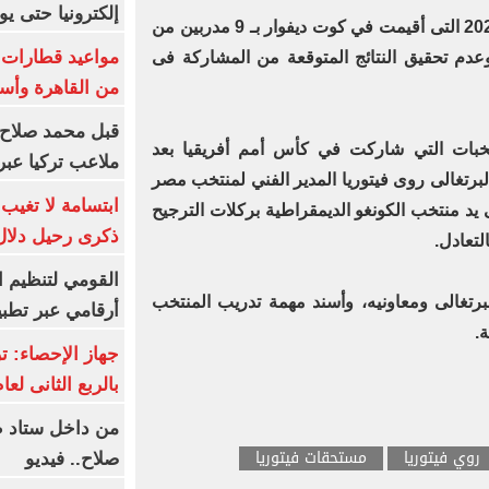
إلكترونيا حتى يو
وأطاحت بطولة كأس أمم أفريقيا 2023 التى أقيمت في كوت ديفوار بـ 9 مدربين من
عدم تحقيق النتائج المتوقعة من المشاركة فى
من القاهرة وأس
قبل محمد صلاح.
 للمنتخبات التي شاركت في كأس أمم أفريقيا بعد
ملاعب تركيا عبر 
لبرتغالى روى فيتوريا المدير الفني لمنتخب مصر
ابتسامة لا تغيب.
ع البطولة من دور الـ16 على يد منتخب الكونغو الديمقراطية بركلات الترجيح
ذكرى رحيل دلال 
لتعادل.
القومي لتنظيم ا
برتغالى ومعاونيه، وأسند مهمة تدريب المنتخب
أرقامي عبر تطبيق TRA
.
بالربع الثانى لعام 26
من داخل ستاد ط
روي فيتوريا
مستحقات فيتوريا
صلاح.. فيديو