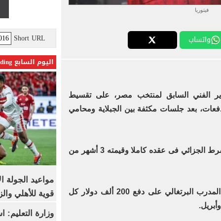
فيتوريا
Short URL
واتساب
اليوم السابع Trending
مدير الفني السابق لمنتخب مصر، على تقسيط
حقاته لدى اتحاد الكرة على 3 دفعات، بعد جلسات مكثفة بين الجبلاية ومحامي
وأصر فيتوريا على الحصول على الشرط الجزائي فى عقده كاملا وقيمته 3 أشهر من
مواعيد الجولة ا
ونص اتفاق اتحاد الكرة مع محامي المدرب البرتغالي على دفع 200 ألف دولار كل
قوية للأهلي والز
أبريل.
وزارة التعليم: 