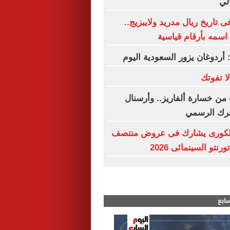
الي
بين فى تاريخ ريال مدريد ولايبزيج..
اسمه بأرقام قياسية
: أردوغان يزور السعودية اليوم
من خسارة ألفاريز.. وأرسنال
حرك الرسمي
 "Hope" الكورى يشارك فى عروض منتصف
نتو السينمائى 2026
سابع