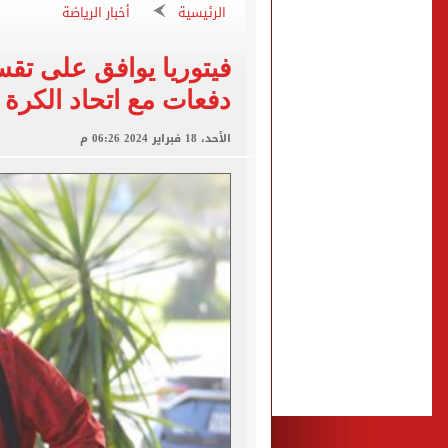
صفقة محمد صلاح تتصدر عنا
الرئيسية
أخبار الرياضة
تقارير: سيلتيك الأسكتلندي 
محمود حميدة يحتفل بزفاف ا
دفعات مع اتحاد الكرة
إخلاء سبيل سائق أوبر وفتاة
الأحد، 18 فبراير 2024 06:26 م