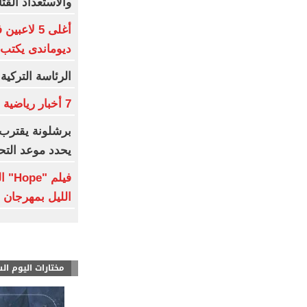
والاستعداد القت
أغلى 5 لاع
ديوماندى يكتب 
الرئاسة التركية
7 أخبار رياضية لا تفوتك
برشلونة يقترب 
يحدد موعد الت
فيلم
الليل بمهرجان تور
مختارات اليوم ال