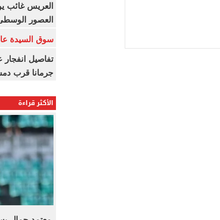
العريس غائب يو
العصور الوسطى
سوق السيدة عائ
تفاصيل انفجار ع
جرمانا قرب دمش
الأكثر قراءة
معتمد جمال يست