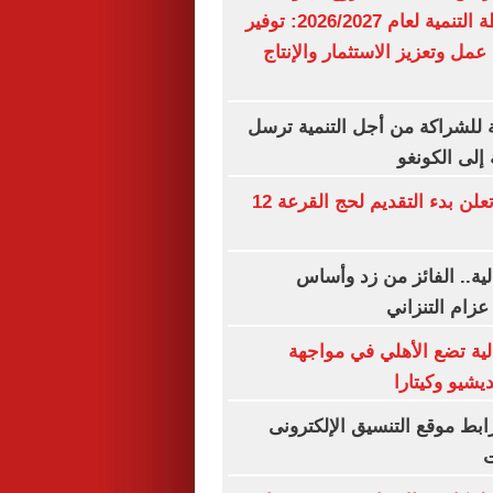
مليار جنيه.. خطة التنمية لعام 2026/2027: توفير
 عمل وتعزيز الاستثمار والإنتاج
ة للشراكة من أجل التنمية ترسل
لى الكونغو
وزارة الداخلية تعلن بدء التقديم لحج القرعة 12
لية.. الفائز من زد وأساس
عزام التنزاني
لية تضع الأهلي في مواجهة
يشيو وكيتارا
ق 2026.. رابط موقع التنسيق الإلكترونى
ت