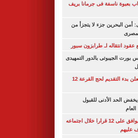
اب بعبوة ناسفة فى جرمانا بريف
أمن البحرين جزء لا يتجزأ من
لمصرى
عقود انتقاله لـ طرابزون سبور
س بورت الجيبوتى بالدور التمهيدى
ل
وزارة الداخلية تعلن بدء التقديم لحج القرعة 12
يخفض الحد الأدنى للقبول
العام
مجلس الوزراء يوافق على 12 قرارا خلال اجتماعه
ف عليهم