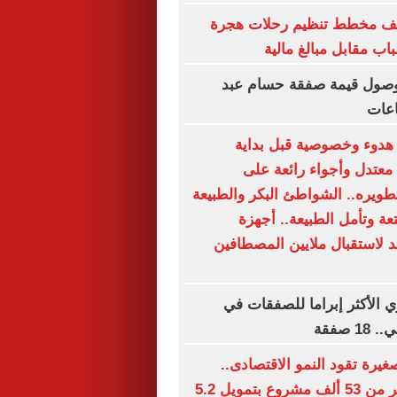
شف مخطط تنظيم رحلات هجرة
اب مقابل مبالغ مالية
 وصول قيمة صفقة حسام عبد
اعات
دوء وخصوصية قبل بداية
عتدل وأجواء رائعة على
طويره.. الشواطئ البكر والطبيعة
تعة وتأمل الطبيعة.. أجهزة
 لاستقبال ملايين المصطافين
ي الأكثر إبراما للصفقات في
 صفقة
يرة تقود النمو الاقتصادى..
الدولة تدعم أكثر من 53 ألف مشروع بتمويل 5.2