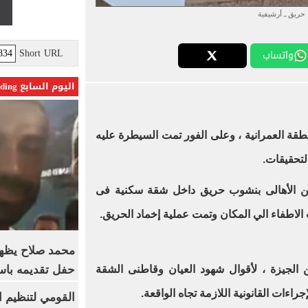
حريق ـ أرشيفية
Short URL
واتساب
اليوم السابع Trending
قة العمرانية ، وعلى الفور تمت السيطرة عليه
لتحقيقات.
 من الأهالى بنشوب حريق داخل شقة سكنية فى
 الاطفاء الي المكان وتمت عملية إخماد الحريق.
محمد صلاح يظهر
حفل تقديمه باست
 الجيزة ، لأقوال شهود العيان وقاطنى الشقة
اءات القانونية اللازمة تجاه الواقعة.
القومي لتنظيم ا