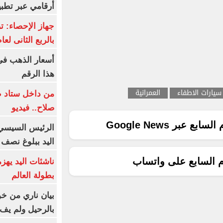
أرقامي عبر تطبيق TRA
بالربع الثانى لعام 26
هذا الرقم
سيارات الاطفاء
العمرانية
من داخل ستاد ط
صلاح.. فيديو
ع عبر Google News
الرئيس السيسي 
اليد ببلوغ نصف 
م السابع على واتساب
ناشئات اليد يهز
بطولة العالم
بيان ناري من خو
بالرحيل ولم يف 