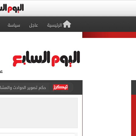
الرئيسية
عاجل
سياسة
حكم تصوير الحوادث والمشا
محمد هنيدي فى رسالة مؤثرة
ما حكم رشّ المياه أمام المن
من داخل ستاد طرابزون.. الج
القومي لتنظيم الاتصالات يعلن
الذهب على مدار الساعة.. جرام عيار 21 يسج
إغلاق طريق مصر أسوان الزرا