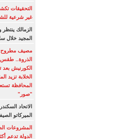
التحقيقات تك
غير شرعية للشب
الزمالك ينتظر
المجيد خلال س
مصيف مطروح ه
الذروة.. طقس م
الكورنيش بعد ت
الخلابة تزيد الم
المحافظة تستعد
"صور"
الاتحاد السكندر
الميركاتو الصيفي.. 18
المشروعات الصغ