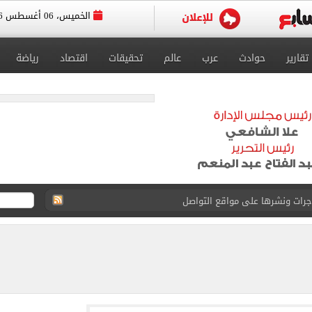
الخميس، 06 أغسطس 2026
تقارير
حوادث
عرب
عالم
تحقيقات
اقتصاد
رياضة
جرات ونشرها على مواقع التواصل
 بعد وفاة شقيقه: إمبارح فقدت أخ وكان حواليا ألف أخ
ازل؟.. أمين الفتوى يجيب (فيديو)
ماهير تحتفل بمحمد صلاح.. فيديو
 إعادة إتاحة خدمة أرقامي عبر تطبيق My NTRA
ل 5950 جنيها
عى الغربى كليا من المنيب للعياط.. اعرف التحويلات