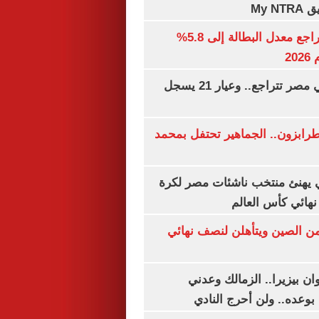
My N
جهاز الإحصاء: تراجع معدل البطالة إلى 5.8%
20
أسعار الذهب في مصر تتراجع.. وعيار 21 يسجل
رابزون.. الجماهير تحتفل بمحمد
يهنئ منتخب ناشئات مصر لكرة
نهائي كأس العالم
من الصين ويتأهلن لنصف نهائي
ان بيزيرا.. الزمالك وعدني
بوعده.. ولن أحرج النادي