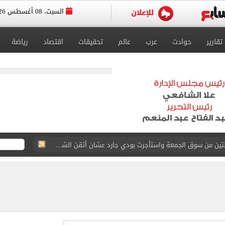
السبت، 08 أغسطس 2026
تقارير
حوادث
عرب
عالم
تحقيقات
اقتصاد
رياضة
ة الأهلي على كأس خوان جامبر
على مستحقات محمد صلاح
ى نصف نهائى بطولة العالم
 رأسية وائل جمعة فى مران الأهلي تستحضر أمجاد الصخرة
ى معسكر إسبانيا.. جلسة عموتة وفقرة بدنية.. صور