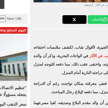
يب عن الآثار - أرشيفية
Short URL
واتساب
اليوم السابع Trending
الجيزة، لأقوال شاب، لكشف ملابسات اختفاءه
ب عن الآثار
في الواحات البحرية، وذكر أن والده
ه، واختفى عقب ذلك، مما دفعه للتوجه لمنزل
 دراجته النارية أمام المنزل.
فنفى معرفته بمكان تواجده، رغم أن الدراجة
"تنظيم الاتصال
لمنزل، مما دفعه لإبلاغ رجال المباحث.
يجعله مسؤولًا عن
أن والد مقدم البلاغ وصديقه، لقيا مصرعهما