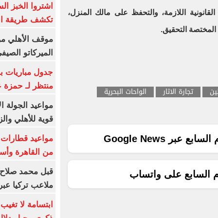
اشتروا الخبز ال
 القانونية اللازمة، والتحفظ على مالك المنزل،
تكشف طريقة الإ
 المختصة التحقيق.
موقف الأهلي من
الميركاتو الصيف
جدول مباريات بر
منتظر لـ حمزة ع
ين
تجارة الاثار
الواحات البحرية
مواعيد الجولة ا
قوية للأهلي والز
ع عبر Google News
من القاهرة وأس
قبل محمد صلاح.
م السابع على واتساب
ملاعب تركيا عبر 
ابتسامة لا تغيب.