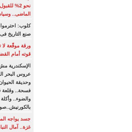
نحو 2% للقب
الماضى.. وسياسة واقتصا
كلوب: احترموا 
صنع التاريخ فى 
ورقة موقّعة لا 
قوته أمام القض
الإسكندرية مش
عروس البحر الم
وحديقة الحيوا
فسحة.. وقلعة ق
والضوء.. وأكلة 
بالكورنيش..صو
جسد يواجه الم
غزة.. آمال الن