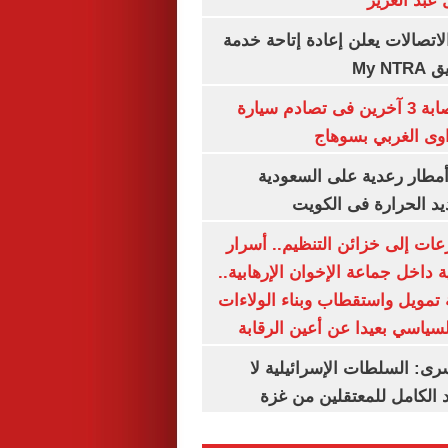
عبد العزيز
لاتصالات يعلن إعادة إتاحة خدمة
My N
مصرع سيدة وإصابة 3 آخرين فى تصادم سيارة
وى الغربي بسوهاج
مطار رعدية على السعودية
يد الحرارة فى الكويت
عات إلى خزائن التنظيم.. أسرار
 داخل جماعة الإخوان الإرهابية..
تمويل واستقطاب وبناء الولاءات
لسياسي بعيدا عن أعين الرقابة
رى: السلطات الإسرائيلية لا
الكامل للمعتقلين من غزة