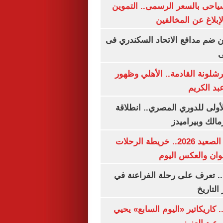
سياحى بالسعر الرسمى.. التموين
بلاغ عن المخالفين
 ضم مدافع الاتحاد السكندري فى
ى
شلونة القادمة.. الأهلي وظهور
بد الكريم
لأولى للدوري المصري.. انطلاقة
مالك وبيراميدز
مواعيد قطارات الصعيد 2026.. خريطة الرحلات
وان والعكس اليوم
. تعرف على رحلة الفراعنة في
التاريخ
. كاريكاتير «اليوم السابع» يحيي