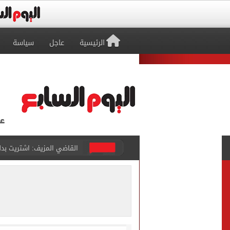
الرئيسية
عاجل
سياسة
برشلونة يطرح تذاكر مواجه
طرابزون سبور ينفي الحجز 
منتخب ناشئات كرة اليد يخسر أمام إسبانيا 27 - 26 ف
قفزة أعادت الزمن الجميل..
الأهلي ينهي مرانه الأول ف