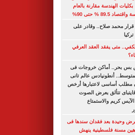
ول بكليات الهندسة مقارنة بالعام
د 89.5 % حتى 90%
قرار محمد صلاح.. وقادر على
تركيا
تكفي.. متى يفقد العقد العرفي
اء؟
 بس بحر.. أماكن خروجات فى
توسط.. أنطونيادس عالم تانى
ن مطلب أساسى لاعتبارها أرخص
ايتباى تتألق بعرض الصوت
الآيس كريم والاستمتاع
ر
رض وحيدة بعد فقدان سندها فى
باهين مسنة فلسطينية ينهش