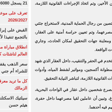
21 يسجل 6080 جنيها
لأخير، وتم اتخاذ الإجراءات القانونية اللازمة،
تعرف على موعد 
2026/2027
تصين من رجال الحماية المدنية، لاستخراج جثتي
القبض على إبرا
صرعهما، وتم تعيين حراسة أمنية على العقار،
بالتجمع تنفيذا ل
، ومعاينة جهات التحقيق لمكان الحادث، وجاري
انطلاق مباراة م
 الواقعة.
العالم لناشئات ك
دم في الحفر والتنقيب، داخل العقار الذي شهد
سعر الذهب يقفز
طوانة أكسجين، ومواتير لشفط المياه، وأدوات
للشراء أم جني ا
القانونية اللازمة، لتباشر النيابة التحقيق.
كل ما تريد معرف
الزمالك
د مصرع شخصين داخل عقار في الواحات البحرية،
سيلتيك الاسكتل
غ، وتبين أن عاملين لقيا مصرعهما داخل حفرة،
هيثم حسن
يم فيه أحدهما.