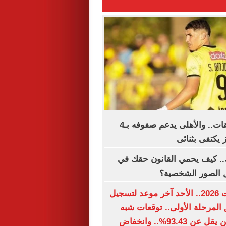
الزمالك بلا صفقات.. والأهلى يدعم صفوفه بـ4
ز يكتفى بثنائى
.. كيف يحمي القانون حقك في
ل الصور الشخصية؟
تنسيق الجامعات 2026.. الأحد آخر موعد لتسجيل
 المرحلة الأولى.. توقعات شبه
نهائية.. الطب لن يقل عن 93.43%.. وانخفاض