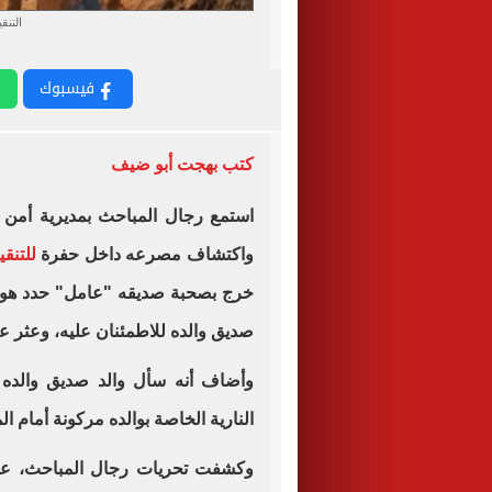
التنق
فيسبوك
كتب بهجت أبو ضيف
استمع رجال المباحث بمديرية أمن 
واكتشاف مصرعه داخل حفرة
للتنقي
خرج بصحبة صديقه "عامل" حدد هويت
صديق والده للاطمئنان عليه، وعثر على
وأضاف أنه سأل والد صديق والده 
النارية الخاصة بوالده مركونة أمام ا
وكشفت تحريات رجال المباحث، عن 