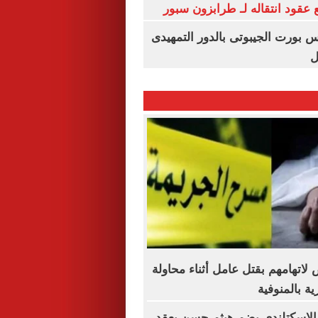
عقود انتقاله لـ طرابزون سبور
س بورت الجيبوتى بالدور التمهيدى
ل
خاص لاتهامهم بقتل عامل أثناء محاولة
ة بالمنوفية
 الاسكتلندي يضم هيثم حسن بعقد