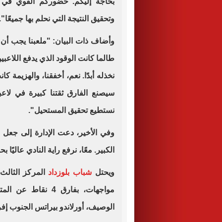
بحاجة إليكم. حضوركم القوي في م
وتحقيق النتيجة التي نحلم بها جميعًا".
وأضاف ذات البيان: "ملعبنا يجب أن ي
طالما كانت الوقود الذي يدفع اللاعب
نخذله أبدًا. نعم، أخفقنا، والهزيمة ك
سيصنع الفارق ثقتنا كبيرة في لاع
نستطيع تحقيق المستحيل".
وفي الأخير، دعت الإدارة إلى جعل مبا
الكبير. معًا، نرفع راية النادي عاليًا 
ويحتل
شباب بلوزداد
الوصيف، أورلاندو بيراتس الجنوب إفريقي (5 