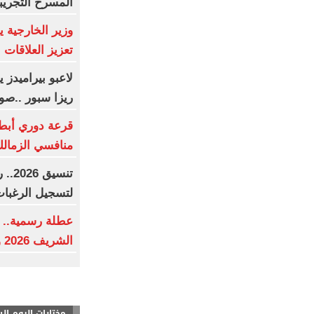
المسرح التجريب
وزير الخارجية 
تعزيز العلاقات ال
لاعبو بيراميدز
ريزا سبور ..صو
قرعة دوري أبطال
منافسي الزمالك
تنسي
لتسجيل الرغبا
عطلة رسمية.. م
الشريف 2026 وفقا للحسابات الفلكية
مختارات اليوم ال