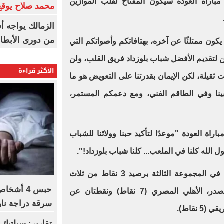
باراة العودة سيكون المفتاح لقلب الموازين
محمد صلاح يوقع 
الزمالك يواجه أ
من دورى الأبطا
كون ممتلئًا عن آخره، بهتافاتكم وأصواتكم التي
ين لتقديم الأفضل شباب بلوزداد فريق القلب، ولن
الأكثر قراءة
انت ثقيلة، لكن الإيمان بقدرتنا على التعويض هو ما
بينا وفي الطاقم الفني، ومع دعمكم المستمر،
راة العودة "موعدًا لتأكيد حبنا وولائنا للشباب
بحول الله كلنا في الملعب... كلنا شباب بلوزداد!".
المركز الثالث في المجموعة الثالثة برصيد 3 نقاط من ثلاث
حبس 4 أش
مواجهات، بفارق 4 نقاط عن المتصدر، الأهلي المصري (7 نقاط) ونقطتان عن
سرقة دراجة ناري
نقاط).
تقارير: سيلتيك