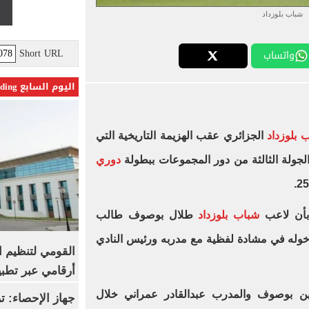
شباب بلوزداد
Short URL
واتساب
اليوم السابع Trending
 بلوزداد
الجزائري عقب الهزيمة التاريخية التي
دوري
 بأن لاعب
شباب بلوزداد
طلال بوصوف طالب
دخوله في مشادة لفظية مع مدربه ورئيس النادي
القومي لتنظيم ا
أرقامي عبر تطبيق TRA
ن بوصوف والمدرب عبدالقادر عمراني خلال