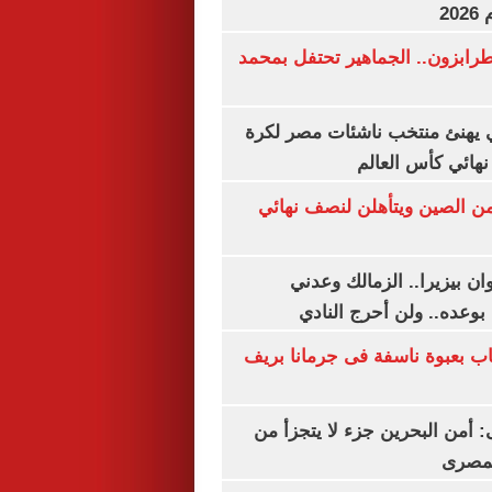
20
رابزون.. الجماهير تحتفل بمحمد
يهنئ منتخب ناشئات مصر لكرة
نهائي كأس العالم
من الصين ويتأهلن لنصف نهائي
ان بيزيرا.. الزمالك وعدني
بوعده.. ولن أحرج النادي
اب بعبوة ناسفة فى جرمانا بريف
أمن البحرين جزء لا يتجزأ من
لمصرى