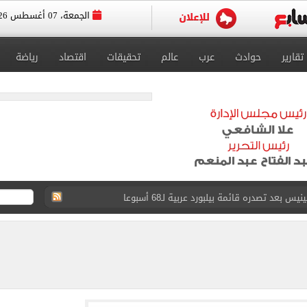
الجمعة، 07 أغسطس 2026
تقارير
حوادث
عرب
عالم
تحقيقات
اقتصاد
رياضة
عد تصدره قائمة بيلبورد عربية لـ68 أسبوعا
عى الغربى كليا من المنيب للعياط.. اعرف التحويلات
ون اليوم السابع فى حفل تقديمه باستاد طرابزون.. فيديو
سجل هذا الرقم
ذا صن وميرور حول علاج سيدة بريطانية في شرم الشيخ
جرات ونشرها على مواقع التواصل