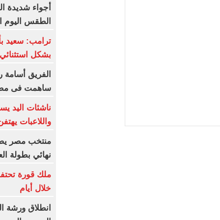
أجواء شديدة ال
الطقس اليوم الجمعة 7 أ
ترامب: سعيد ب
بشكل استثنائي 
الفريق أسامة ر
ساهمت فى مضا
ناشئات اليد يس
واللاعبات يهتف
منتخب مصر يضر
نهائي بطولة الع
ملك قورة تحتف
خلال أيام