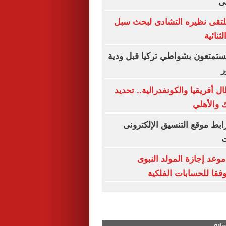
ى
يلتقى نظيره التشادى لبحث سبل
ثنائية
 يستمتعون بشواطي تركيا قبل ودية
ر
 أفريقيا والكونفدرالية.. تحديد
 والأهلي
ق 2026.. رابط موقع التنسيق الإلكترونى
ت
وعد إجازة المولد النبوى
سابع