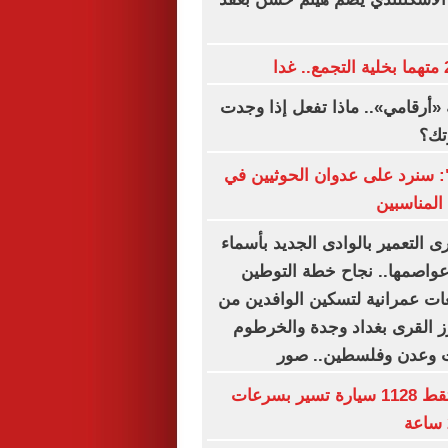
«أرقامي».. ماذا تفعل إذا وجدت
تك؟
ة": سنرد على عدوان الحوثيين في
المناسبين
 التعمير بالوادى الجديد بأسماء
وعواصمها.. نجاح خطة التوطين
ت عمرانية لتسكين الوافدين من
رز القرى بغداد وجدة والخرطوم
ت وعدن وفلسطين.. صور
رادار المرور يلتقط 1128 سيارة تسير بسرعات