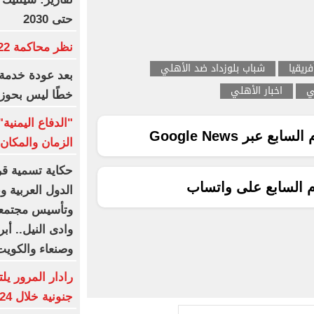
حتى 2030
نظر محاكمة 22 متهما بخلية التجمع.. غدا
ريقيا
شباب بلوزداد ضد الأهلي
بعد عودة خدمة 
ي
اخبار الأهلي
خطًا ليس بحوز
"الدفاع اليمني
ع عبر Google News
الزمان والمكان 
حكاية تسمية قرى
م السابع على واتساب
الدول العربية 
وتأسيس مجتمعا
وادى النيل.. أب
وصنعاء والكوي
جنونية خلال 24 ساعة