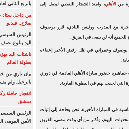
بالربع الثانى لعام 26
رة من
الأهلي
، وامتد الشجار اللفظي ليصل إلى
من داخل ستاد ط
صلاح.. فيديو
اجرة مع المدرب ورئيس النادي، قرر بوصوف
الرئيس السيسي 
للجميع أنه لن يبقى في الفريق.
اليد ببلوغ نصف 
بين بوصوف وعمراني في ظل رفض الأخير إعفاءه
ناشئات اليد يهز
بة.
بطولة العالم
ة جماهيره حضور مباراة الأهلي القادمة في دوري
بيان ناري من خو
بالرحيل ولم يف 
رة التي لحقت بهم في البطولة القارية.
انفجار حافلة رك
دمشق
اسية في المباراة الأخيرة، نحن بحاجة إلى إثبات
الرئيس السيسى: 
التحديات. اليوم، وأكثر من أي وقت مضى، الفريق
الأمن القومى ا