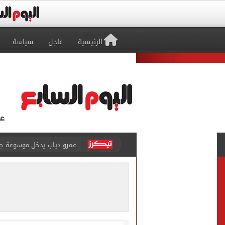
الرئيسية
عاجل
سياسة
عمرو دياب يدخل موسوعة جينيس ب
إغلاق طريق مصر أسوان الزرا
محمد صلاح يظهر على تليفزي
أسعار الذهب في مصر تتراجع.. وعيار 21 ي
الاستعلامات تفند ادعاءات 
حكم تصوير الحوادث والمشا