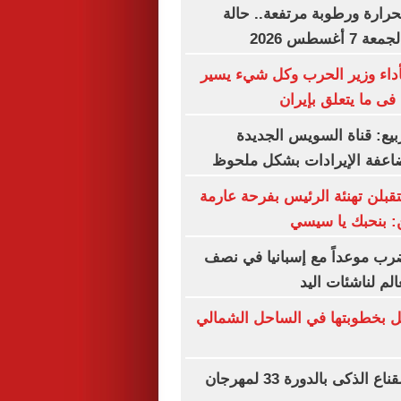
حرارة ورطوبة مرتفعة.. حالة
غسطس 2026
أداء وزير الحرب وكل شيء يسير
فى ما يتعلق بإيران
بيع: قناة السويس الجديدة
عفة الإيرادات بشكل ملحوظ
تقبلن تهنئة الرئيس بفرحة عارمة
ن: بنحبك يا سيسي
ب موعداً مع إسبانيا في نصف
الم لناشئات اليد
ل بخطوبتها في الساحل الشمالي
انطلاق ورشة القناع الذكى بالدورة 33 لمهرجان