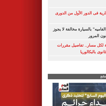
 قمم نارية فى الدور الأول من الدورى
لفاميه" بالسيارة مخالفة لا يجوز
نون المرور
ة لكل مسار.. تفاصيل مقررات
نوى بالبكالوريا
سابع