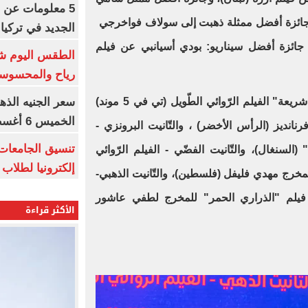
5 معلومات عن 
 وجائزة أفضل ممثلة ذهبت إلى سولاف فواخرجي
الجديد في تركيا
 جائزة أفضل سيناريو: بودي أسيانبي عن فيلم
الطقس اليوم شد
رياح والمحسوسة بالق
سعر الجنيه الذه
وذهبت جائزة العمل الأوّل "الطّاهر شريعة" الفيلم الرّوائي الطّويل (تي في 5 موند)
الخميس 6 أغسطس 2026
نديز (الرأس الأخضر) ، والتّانيت البرونزي -
 (السنغال)، والتّانيت الفضّي - الفيلم الرّوائي
إلكترونيا لطلاب 
خرج مهدي فليفل (فلسطين)، والتّانيت الذهبي-
ب فيلم "الذراري الحمر" للمخرج لطفي عاشور
الأكثر قراءة