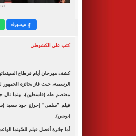
الفا
فيسبوك
كتب علي الكشوطي
كشف مهرجان أيام قرطاج السينمائية 
الرسمية، حيث فاز بجائزة الجمهور لل
معتصم طه (فلسطين)، بينما نال جائ
فيلم "سلمى" إخراج جود سعيد (سو
(تونس).
أما جائزة أفضل فيلم للسّينما الواع