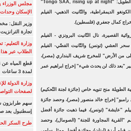
نال التّانيت الفضّي الفيلم الوثائقي الطّويل: "Tongo SAA, rising up at night"
مجلس الوزراء 
الإسكان وحدات س
ونغو الديمقراطية، والتّانيت الذهبي- الفيلم
 إخراج كمال جعفري (فلسطين).
وزير النقل: م
تجارة الترانزيت
ائية القصيرة، نال التّانيت البرونزي - الفيلم
وزارة التعليم: ت
 سحر العشي (تونس) والتّانيت الفضّي- الفيلم
الطلاب عبر هذا 
حلى من الأرض" للمخرج شريف البنداري (مصر)،
لقصير "بعد ذلك لن يحدث شيء" إخراج ابراهيم عمر
لمدة 3 ساعات
وزارة الدولة لل
ة الطويلة منح تنويه خاص (جائزة لجنة التّحكيم)
لصفحات التواصل
 رامبو" إخراج خالد منصور (مصر)، وحصد جائزة
لم "عايشة" (تونس)، فيما ذهبت جائزة أفضل
إسطنبول بعد ص
لقرية المجاورة للجنة" (الصومال)، وحصد
طرح السكر الحر اليوم بس
 فيلم أرزة (لبنان)، وجائزة أفضل ممثل سامي