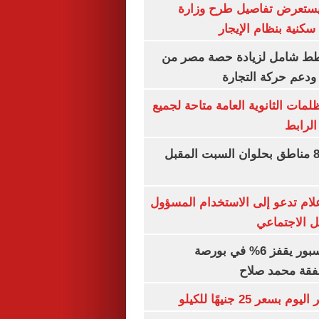
يستعرض تفاصيل طرح وزارة
كنية بنظام الإيجار
خطط شامل لزيادة حصة مصر من
 ودعم حركة التجارة
ظلمات الثانوية العامة متاحة لجميع
الرابط
قطع المياه عن 8 مناطق بحلوان السبت المقبل
إعلام تدعو إلى الاستخدام المسؤول
 الاجتماعي
سهم طرابزون سبور يقفز 6% في بورصة
فقة محمد صلاح
عر 25 جنيهًا للكيلو