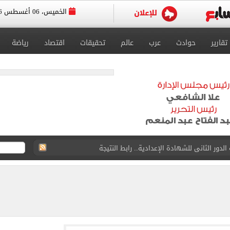
الخميس، 06 أغسطس 2026
تقارير
حوادث
عرب
عالم
تحقيقات
اقتصاد
رياضة
أفريقية نضع زد في مواجهة أساس الجيبوتي
لهم.. فيديو
جنسية بـ«كلية تدريب».. BBC تكشف التفاصيل