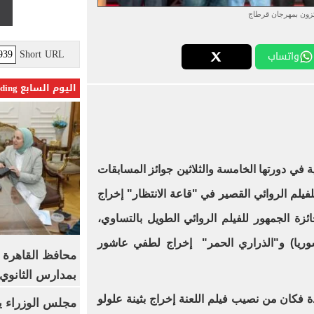
ئزون بمهرجان قرطاج
Short URL
واتساب
اليوم السابع Trending
في دورتها الخامسة والثلاثين جوائز المسابقات
فيلم الروائي القصير في "قاعة الانتظار" إخراج
زة الجمهور للفيلم الروائي الطويل بالتساوي،
ريا) و"الذراري الحمر" إخراج لطفي عاشور
محافظ القاهرة 
بمدارس الثانوي 
دة فكان من نصيب فيلم اللعنة إخراج بثينة علولو