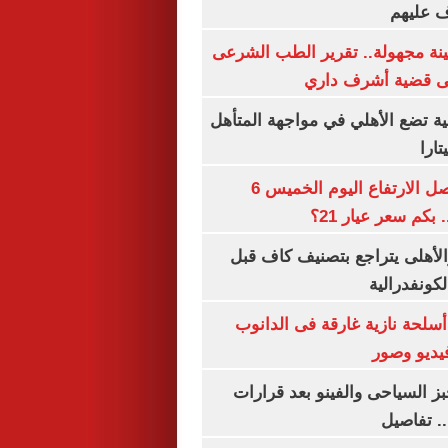
ف عليهم
ينة مجهولة.. تقرير الطب الشرعى
ى قضية أشرف داري
ية تضع الأهلي في مواجهة المتأهل
ارا
سعر الذهب يواصل الارتفاع اليوم الخميس 6
الأهلى يتراجع بتصنيف كاف قبل
كونفدرالية
لحة نازية غارقة فى الدانوب
فيديو وصور
ز السياحى والفينو بعد قرارات
.. تفاصيل