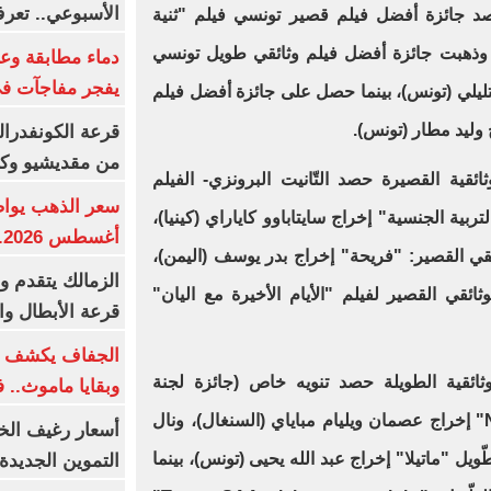
الأسبوعي.. تعر
صد جائزة أفضل فيلم قصير تونسي فيلم "ثنية
 وذهبت جائزة أفضل فيلم وثائقي طويل تونسي
دماء مطابقة وع
يفجر مفاجآت ف
ليلي (تونس)، بينما حصل على جائزة أفضل فيلم
وليد مطار (تونس).
قرعة الكونفدرال
من مقديشيو وكيت
ائقية القصيرة حصد التّانيت البرونزي- الفيلم
ربية الجنسية" إخراج سايتاباوو كاياراي (كينيا)،
أغسطس 2026.. بكم سعر عيار 21؟
ائقي القصير: "فريحة" إخراج بدر يوسف (اليمن)،
الزمالك يتقدم و
لوثائقي القصير لفيلم "الأيام الأخيرة مع اليان"
قرعة الأبطال وال
الجفاف يكشف أس
وثائقية الطويلة حصد تنويه خاص (جائزة لجنة
وبقايا ماموث.. 
التّحكيم) فيلم "NDar Saga Waalo" إخراج عصمان ويليام مباياي (السنغال)، ونال
أسعار رغيف الخب
لطّويل "ماتيلا" إخراج عبد الله يحيى (تونس)، بينما
التموين الجديدة