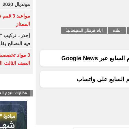
مونديال 2030
مواعيد 3
الممتاز
افلام
ايام قرطاج السينمائية
إحذر.. تركيب "ا
فيه التصالح بقا
3 مواد تخصصي
ع عبر Google News
الصف الثالث الثا
م السابع على واتساب
مختارات اليوم ال