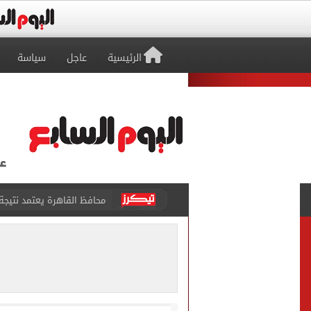
الرئيسية
عاجل
سياسة
وزير العمل يعلن توفير 3032 فرصة عمل في 56 شركة بـ9 محافظات
مجلس الوزراء يوافق على 12 قرار خلال اجتماعه الأسبوعي.. تعرف عليهم
قرعة كأس الكونفدرالية ال
بركان فويجو بجواتيمالا يهدأ بعد 50 ساعة وعودة السكان إلى مناز
الجيش البريطاني يحقق في اعتداءات 