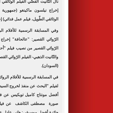
إخراج نيلسون ماكينغو (جمهورية الك
الوثائقي الطّويل، فيلم عمل فدائي)
وفي المسابقة الرسمية للأفلام الرو
الرّوائي القصير: "عالحافة" إخراج
الرّوائي القصير من نصيب فيلم "أ
والتّانيت الذهبي- الفيلم الرّوائي ا
(السودان).
في المسابقة الرسمية للأفلام الروائي
لفيلم "البحث عن منفذ لخروج السيد
أفضل مونتاج كاميل توبكيس عن في
صورة مصطفى الكاشف عن فيلم "ا
جائزة أفضل موسيقى: هاني عادل عن