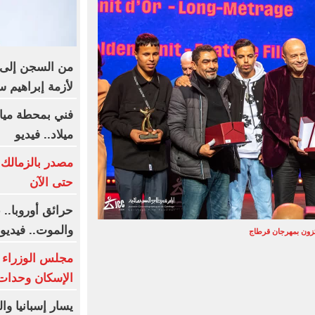
من السجن إلى س
لأزمة إبراهيم س
فني بمحطة مياه 
ميلاد.. فيديو
مصدر بالزمالك:
حتى الآن
حرائق أوروبا..
والموت.. فيديو
ئزون بمهرجان قرطاج
مجلس الوزراء 
الإسكان وحدات 
يسار إسبانيا و