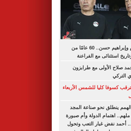
عيد ميلاد حسام وإبراهيم حسن.. 60 عامًا من
اريخ استثنائى مع الفراعنة
مد صلاح الأولى مع طرابزون
 التركي
تترقب كسوفا كليا للشمس الأربعاء
ل
همم ينطلق نحو صناعة المجد
ملهم.. اهتمام الدولة وأم صبورة
. أحمد نفض غبار التعب وتحول