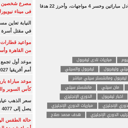
وفاز السيتي فاز في 7 مباريات وتعادل مباراتين وخسر 4 مواجهات، وأحرز 22 هدفا
فى ميناء نيويور
النيابة تعاين م
في مقتل أسرة ك
من القاهرة وأس
يوم
مباريات نادى ليفربول
موعد أول تجمع 
يتي وليفربول
ليفربول والسيتي
أمم أفريقيا 2027
 ليفربول ومانشستر سيتي مباشر
موعد مباراة با
مانشستر سيتي
كأس السوبر والقن
اخبار ليفربول
الدوري الإنجليزي
وري الإنجليزي
مباريات الدوري الإنجليزي
يصل إلى 4077 جنيهًا
تيب الدوري الإنجليزي
هدف محمد صلاح