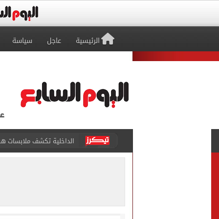
الرئيسية
عاجل
سياسة
الداخلية تكشف ملابسات هر
منافسة قوية بين أصوات 5 محافظات في سباق «دولة التلاوة» بالإسماعيلية
أخبار 24 ساعة.. التعليم العالى تحدد موعد إعلان تنسيق المرحلة الأولى
صوت ملائكي وأداء يخطف الق
والد زياد بطل شاطئ البيطاش: أنقذ 6 أرواح ورحل قبل تحق