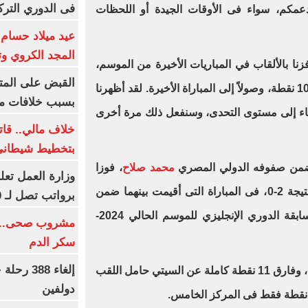
فى الدوري التر
دعمكم، سواء فى الأوقات الجيدة أو اللحظات
المجد الكروي وتا
ا بالألقاب في المباريات الأخيرة من الموسم،
القبض على المت
وصنعنا التاريخ بموسم قياسي من 100 نقطة، وصولاً إلى المباراة الأخيرة. لقد أظهرنا
بسبب خلافات مال
ارتقاء إلى مستوى التحدى، وسنفعل ذلك مرة أخرى
خلاف مالي.. قا
بتخطيط شيطاني
ضمن صفوفه الدولي المصري
محمد صلاح
، فوزا
وزارة العمل تع
، بنتيجة 2-0، فى المباراة التى أقيمت بينهما ضمن
برواتب تصل لـ 20 ألف جنيه
منافسات الجولة الـ13 من عمر مسابقة الدوري الإنجليزي للموسم الحالي 2024-
مشروب صحى.. نص
سكر الدم
إلغاء 88
يحتل الريدز الصدارة برصيد 34 نقطة، وفارق 11 نقطة كاملة عن السيتي حامل اللقب
دولفين