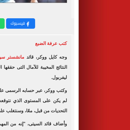
فيسبوك
كتب عرفة الضبع
وجه كايل ووكر، قائد
مانشستر سي
النتائج المخيبة للآمال التى حققها
ليفربول.
وكتب ووكر، عبر حسابه الرسمى على م
لم يكن على المستوى الذي نتوقعه، 
التحديات من قبل، معًا، وسنتغلب على 
وأضاف قائد السيتى، "إنه من المهم 