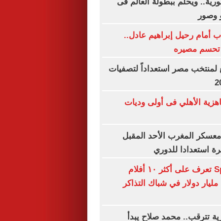
رية.. ويحلم ببطولة العالم فى
و وصور
اب أمام رحيل إبراهيم عادل..
تحسم مصيره
لمنتخب مصر استعداداً لتصفيات
جاهزية الأهلي فى أولى وديات
معسكر المغرب الأحد المقبل
رة استعدادا للدوري
بعد Spider-Man تعرف على أكثر ١٠ أفلام
ليار دولار في شباك التذاكر
ية تترقب.. محمد صلاح يبدأ