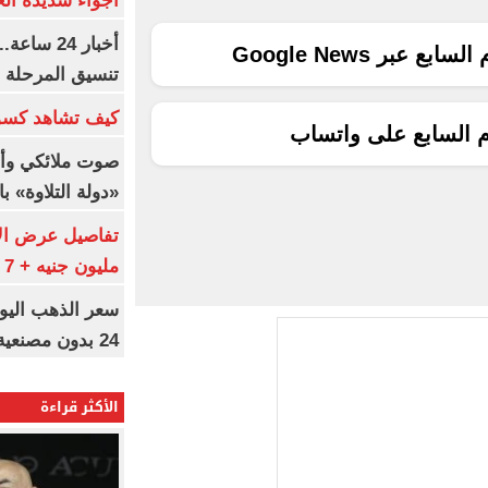
أجواء شديدة الح
أخبار 24 
ع عبر Google News
تنسيق المرحلة ا
كيف تشاهد كسو
م السابع على واتساب
صوت ملائكي وأ
«دولة التلاوة» با
مليون جنيه + 7 ملايين «بونص»
24 بدون مصنعية بـ6989 جنيها
الأكثر قراءة