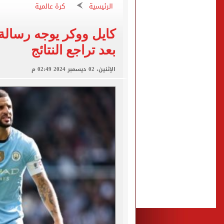
اليوم السابع: 8 ملايين عامل دليفري يسابقون الزمن في شوارع المحروسة
الرئيسية
كرة عالمية
القبض على المتهم في واقع
كايل ووكر يوجه رسالة
خلاف مالي.. قاتل التجمع 
بعد تراجع النتائج
%68 من القراء يؤيدون تكثيف الحملات لضبط سارقى التيار الكهربائى
النيابة تعاين مسرح جريمة 
الإثنين، 02 ديسمبر 2024 02:49 م