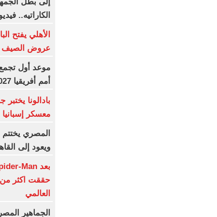
إلى بطل الجمهو
الكاراتيه.. فيدي
الأهلي يفتح الب
عروض الصيف 
موعد أول تجمع 
أمم أفريقيا 2027
بادالونا يختبر 
معسكر إسبانيا
المصري يختتم 
ويعود إلى القاه
حققت اكثر من م
العالمي
الجماهير المصر