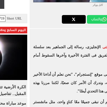
كايل ووكر
Short URL
واتساب
اليوم السابع Trending
تى
الإنجليزى، رسالة إلى الجماهير بعد سلسلة
 الفريق فى الفترة الأخيرة وآخرها السقوط أمام
وقع "إنستجرام"، "نحن نعلم أن أداءنا الأخير
وندرك أن الأمر كان صعبًا، لكننا مررنا بهذه
الكرة الأرضية ت
هذا التحدي أيضًا".
المقبل.. تفاصيل
أن نبقى جميعًا معًا كنادٍ واحد، مثل مانشستر
موعد مباراة مح