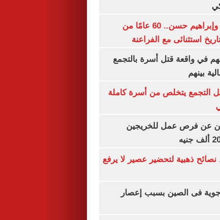
كي
عيد ميلاد حسام وإبراهيم حسن.. 60 عامًا من
ريخ استثنائى مع الفراعنة
هم في واقعة قتل أسرة بالتجمع
ية بينهم
تل التجمع يتخلص من أسرة كاملة
لن عن فرص عمل للخريجين
ائح ذهبية لتحضير عصير لا يرفع
3 رحلة جوية فى الصين بسبب إعصار