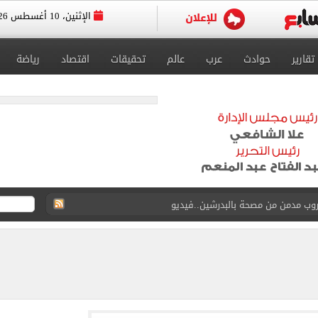
الإثنين، 10 أغسطس 2026
تقارير
حوادث
عرب
عالم
تحقيقات
اقتصاد
رياضة
وب مدمن من مصحة بالبدرشين..فيديو
لوب في تصفيات «دولة التلاوة» بالإسماعيلية.. فيديو
يق حلمه بالاحتراف