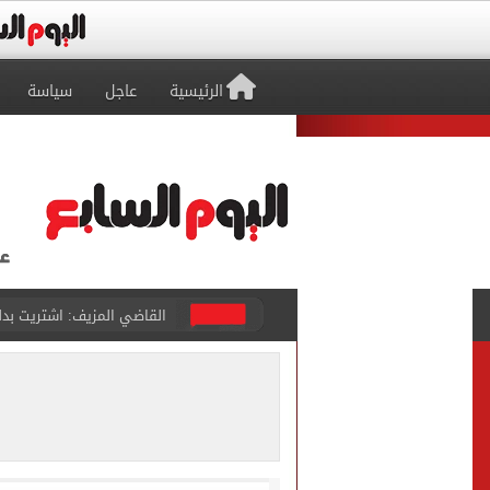
الرئيسية
عاجل
سياسة
برشلونة يطرح تذاكر مواجه
طرابزون سبور ينفي الحجز 
منتخب ناشئات كرة اليد يخسر أمام إسبانيا 27 - 26 ف
قفزة أعادت الزمن الجميل..
الأهلي ينهي مرانه الأول ف