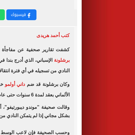
فيسبوك
كتب أحمد هريدى
كشفت تقارير صحفية عن مفاجأة من 
برشلونة
الإسباني، الذي أدرج بندا 
النادي من تسجيله في أي فترة انتقال
وكان برشلونة قد ضم
داني أولمو
خلا
الألماني بعقد لمدة 6 سنوات حتى عام 2030.
وقالت صحيفة "موندو ديبورتيفو"، أن
بشكل مجاني إذا لم يتمكن النادي من 
وحسب الصحيفة فإن لاعب الوسط لا يف