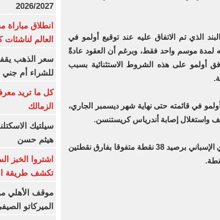
2026/2027
انطلاق مباراة م
لبند الذي تم الاتفاق عليه عند توقيع أولمو في
العالم لناشئات ك
مدة موسم واحد فقط، وبرغم أن العقود عادةً
سعر الذهب يقفز
افق أولمو على هذه الشروط الاستثنائية بسبب
للشراء أم جني ا
ة.
كل ما تريد معرف
الزمالك
ولمو في قائمته حتى نهاية شهر ديسمبر الجاري،
يف واستغلال إصابة أندرياس كريستنسن.
سيلتيك الاسكتل
هيثم حسن
ويتصدر برشلونة جدول ترتيب الدوري الإسباني برصيد 38 نقطة متفوقا بفارق نقطتين
اشتروا الخبز ال
تكشف طريقة الإ
موقف الأهلي من
الميركاتو الصيف