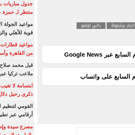
جدول مباريات بر
منتظر لـ حمزة ع
مواعيد الجولة ا
اخبار برشلونة
داني اولمو
قوية للأهلي والز
من القاهرة وأس
ع عبر Google News
قبل محمد صلاح.
ملاعب تركيا عبر 
م السابع على واتساب
ابتسامة لا تغيب.
ذكرى رحيل دلال 
القومي لتنظيم ا
أرقامي عبر تطبيق TRA