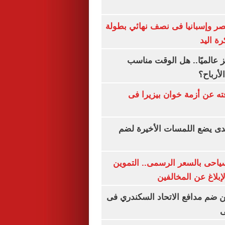
صر وإسبانيا فى نصف نهائي بطولة
رة اليد
 عالميًا.. هل الوقت مناسب
لأرباح؟
ته عن أزمة خوان بيزيرا فى
ندى يضع اللمسات الأخيرة لضم
سياحى بالسعر الرسمى.. التموين
بلاغ عن المخالفين
 ضم مدافع الاتحاد السكندري فى
ى