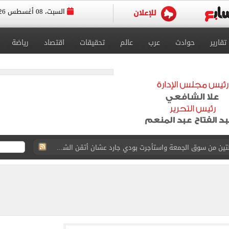
السبت، 08 أغسطس 2026
تقارير
حوادث
عرب
عالم
تحقيقات
اقتصاد
رياضة
ة الأهلي على كأس خوان جامبر
على مستحقات محمد صلاح
ى نصف نهائى بطولة العالم
 رأسية وائل جمعة فى مران الأهلي تستحضر أمجاد الصخرة
ى معسكر إسبانيا.. جلسة عموتة وفقرة بدنية.. صور