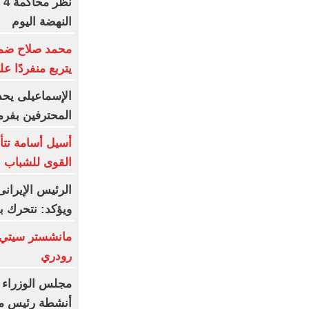
ن
النهضة اليوم
محمد صلاح ضمن ا
يتربع منفردًا ع
الإسماعيلى يحد
المحترفين بفر
أسيل أسامة تتأه
القوى للشباب ب
الرئيس الإيران
ويؤكد: نتحرك ب
مانشستر سيتي 
رودري
مجلس الوزراء 
أنشطة رئيس مج