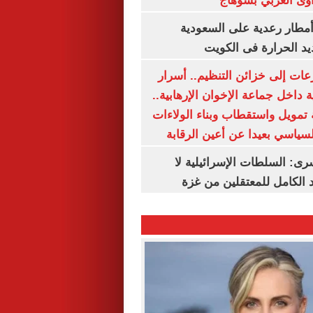
وى الغربي بسوهاج
مطار رعدية على السعودية
يد الحرارة فى الكويت
عات إلى خزائن التنظيم.. أسرار
 داخل جماعة الإخوان الإرهابية..
تمويل واستقطاب وبناء الولاءات
لسياسي بعيدا عن أعين الرقابة
رى: السلطات الإسرائيلية لا
الكامل للمعتقلين من غزة