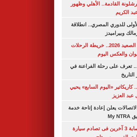
شلونة القادمة.. الأهلي وظهور
بد الكريم
لأولى للدوري المصري.. انطلاقة
مالك وبيراميدز
مواعيد قطارات الصعيد 2026.. خريطة الرحلات
وان والعكس اليوم
. تعرف على رحلة الفراعنة في
التاريخ
. كاريكاتير «اليوم السابع» يحيي
عبد العزيز
لاتصالات يعلن إعادة إتاحة خدمة
My N
مصرع سيدة وإصابة 3 آخرين فى تصادم سيارة