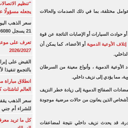
"تنظيم الاتصال
يجعله مسؤولًا عن
عوامل مختلفة، بما في ذلك الصدمات والحالات
21 يسجل 6080 جنيها
 حوادث السيارات أو الإصابات الناتجة عن قوة
تعرف على موعد 
إتلاف الأوعية الدموية
أو الأعضاء، كما يمكن أن
2026/2027
لداخلي.
القبض على إبرا
د الأوعية الدموية ، وأنواع معينة من السرطان
بالتجمع تنفيذا ل
ية، مما يؤدي إلى نزيف داخلي.
انطلاق مباراة م
العالم لناشئات ك
و مضادات الصفائح الدموية إلى زيادة خطر النزيف
الأشخاص الذين يعانون من حالات مرضية موجودة
سعر الذهب يقفز
للشراء أم جني ا
كل ما تريد معرف
ادرة، قد يحدث نزيف داخلي نتيجة لمضاعفات