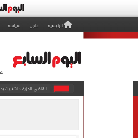
الرئيسية
عاجل
سياسة
برشلونة يطرح تذاكر مواجه
طرابزون سبور ينفي الحجز 
منتخب ناشئات كرة اليد يخسر أمام إسبانيا 27 - 26 ف
قفزة أعادت الزمن الجميل..