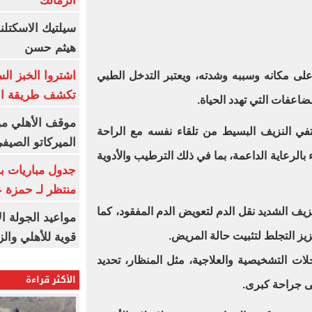
الزمالك
سيلتيك الاسكتل
هيثم حسن
اشتروا الخبز ال
على مكانه وسببه وشدته، ويعتبر التدخل الطبي
تكشف طريقة الإ
اعفات التي تهدد الحياة.
موقف الأهلي من
تفي النزيف البسيط من تلقاء نفسه مع الراحة
الميركاتو الصيف
 بالرعاية الداعمة، بما في ذلك الترطيب والأدوية
جدول مباريات بر
منتظر لـ حمزة ع
لنزيف الشديد نقل الدم لتعويض الدم المفقود، كما
مواعيد الجولة ا
زيز التجلط لتثبيت حالة المريض.
قوية للأهلي والز
خلات التشخيصية والعلاجية، مثل المنظار، تحديد
الأكثر قراءة
ى جراحة كبرى.