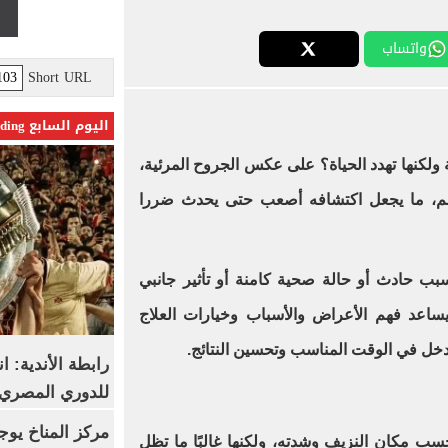
واتساب
Short URL
اليوم السابع Trending
ولكنها تهدد الحياة؟ على عكس الجروح المرئية،
سم، ما يجعل اكتشافه أصعب حتى يحدث ضررا
بب حادث أو حالة صحية كامنة أو تأثير جانبي
ء، وفقًا لموقع "healthlime" يساعد فهم الأعراض والأسباب وخيارات العلاج
دخل في الوقت المناسب وتحسين النتائج.
رابطة الأندية: ا
للدوري المصري 8 مار
مركز المناخ يوج
ب مكان النزيف وشدته، ولكنها غالبًا ما تظل