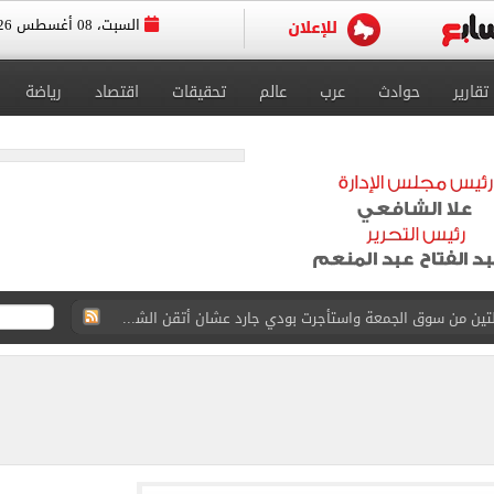
السبت، 08 أغسطس 2026
تقارير
حوادث
عرب
عالم
تحقيقات
اقتصاد
رياضة
القاضي المزيف: اشتريت بدلتين من سوق الجمعة واستأجرت بودي جارد عشان أتقن الشخصية
ة الأهلي على كأس خوان جامبر
على مستحقات محمد صلاح
ى نصف نهائى بطولة العالم
 رأسية وائل جمعة فى مران الأهلي تستحضر أمجاد الصخرة