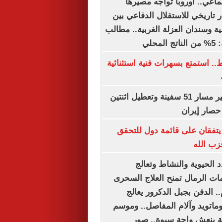
ماعي.. أوروبا تواجه مصيرها
 تاريخي للاستقلال الدفاعي بين
ة وسندان العزلة الغربية.. مطالب
حلي
ه فقط.. استمتع بسهرات فنية استثنائية
"سنتكوم" : تغيير مسار 51 سفينة وتعطيل اثنتين
صار إيران
 يتفقان على قائمة دول للتحقق
زب الله
 الحيوية والنشاط وتعالج
ات الرمال تمنح العلاج السحرى
 الدفن بجبل الدكرور يعالج
وماتويد وآلام المفاصل.. وموسم
ية ينعش واحة سيوة.. صور