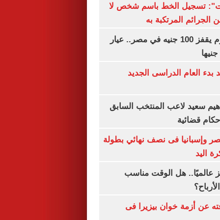
ات": تسجيل الخط باسم شخص لا
 الجرائم المرتكبة به
سعر الذهب اليوم يقفز 100 جنيه في مصر.. عيار
بدء العام الدراسى الجديد
هيم سعيد لاعب المنتخب السابق
أحكام قضائية
صر وإسبانيا فى نصف نهائي بطولة
رة اليد
 عالميًا.. هل الوقت مناسب
لأرباح؟
ته عن أزمة خوان بيزيرا فى