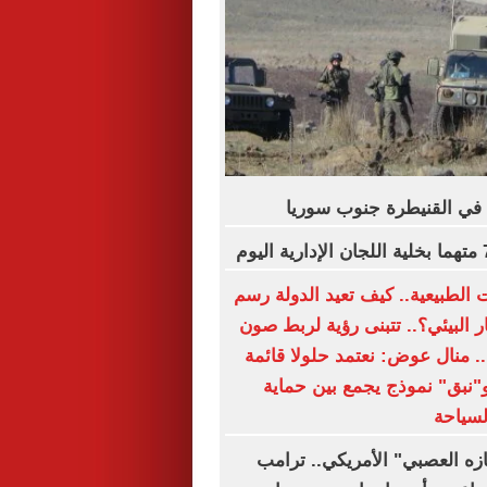
 في القنيطرة جنوب سوريا
 الطبيعية.. كيف تعيد الدولة رسم
 البيئي؟.. تتبنى رؤية لربط صون
ة.. منال عوض: نعتمد حلولا قائمة
و"نبق" نموذج يجمع بين حماية
لسياحة
ازه العصبي" الأمريكي.. ترامب