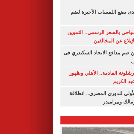
ندى يضع اللمسات الأخيرة لضم
سياحى بالسعر الرسمى.. التموين
بلاغ عن المخالفين
 ضم مدافع الاتحاد السكندري فى
ى
شلونة القادمة.. الأهلي وظهور
بد الكريم
لأولى للدوري المصري.. انطلاقة
مالك وبيراميدز