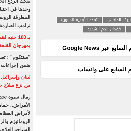
يفكك الردع الج
وحدها في اختبار
المطرقة الروسي
نزيف الداخلى
تمدد الأوعية الدموية
ترامب الصارمة: 5% من الناتج الم
فقدان الدم الشديد
بـ 100 جني
بمهرجان القلعة
ع عبر Google News
ضمن إجراءات ح
م السابع على واتساب
لبنان وإسرائيل
من نزع سلاح ح
رمال سيوة تجدد
الأمراض.. حمام
لأمراض العظام..
الروماتيزم والر
السياحة العلاج