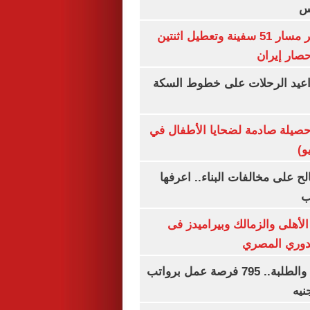
س
"سنتكوم" : تغيير مسار 51 سفينة وتعطيل اثنتين
صار إيران
واعيد الرحلات على خطوط السكة
صيلة صادمة لضحايا الأطفال في
و)
الح على مخالفات البناء.. اعرفها
ب
لأهلى والزمالك وبيراميدز فى
لدوري المصري
لجميع المؤهلات والطلبة.. 795 فرصة عمل برواتب