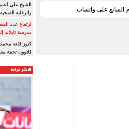
الشيخ على اعتماد
م السابع على واتساب
والرقابة الصحية
ارتفاع عدد المص
مدرسة تايلاند إلى 23 ش
كنوز قلعة محمد
قلاوون تحفة معم
الأكثر قراءة