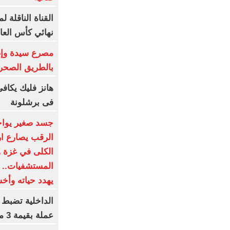
القناة الناقلة 
نهائي كأس العال
بالطريق الصحر
هانز فليك يكاف
فى برشلونة
جسد صغير يواجه
الرقب يصارع ا
الكلى في غزة 
المستشفيات.. و
يهدد حياته وأ
عملة بقيمة 3 ملايين