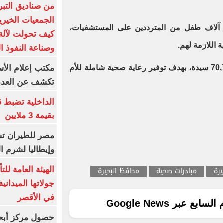
من صناديق التبر
الجمعيات الخيرية
 تقديم الخدمات الطبية لعدد 205 آلاف طفل من المترددين على المستشفيات،
كيف تحولت لآلة 
 اللازمة لهم.
وصناعة النفوذ ا
مكتب إعلام الأس
- تقديم خدمات متابعة الحمل لـ 70,700 سيدة، بهدف توفير رعاية صحية شاملة للأم
تكشف عن العدد 
بقيمة 3 ملايين
مصر للطيران تس
وإيطاليا لشرم ا
رة
مبادرات صحية
محافظ البحيرة
الهيئة العامة ل
جولاتها الميدانية
في الأقصر
ع عبر Google News
حصول مركز أبحا