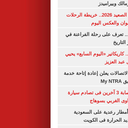
مالك وبيراميدز
مواعيد قطارات الصعيد 2026.. خريطة الرحلات
وان والعكس اليوم
. تعرف على رحلة الفراعنة في
التاريخ
. كاريكاتير «اليوم السابع» يحيي
عبد العزيز
لاتصالات يعلن إعادة إتاحة خدمة
My N
مصرع سيدة وإصابة 3 آخرين فى تصادم سيارة
وى الغربي بسوهاج
مطار رعدية على السعودية
يد الحرارة فى الكويت