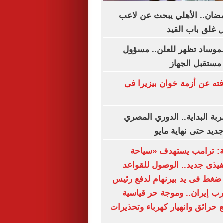
مضان.. الأهلي يبحث عن لاعب
 غلق باب القيد
لموساد تظهر للعلن.. مسؤول
مستقبل الجهاز
فته عن أزمة خوان بيزيرا فى
ة البداية.. الدوري المصري
يد حتى نهاية مايو
ة: ترامب يستهدف «سياحة
نفيذى جديد.. الوصول للقواعد
ضغط فى يد بيرنهام لدفع رئيس
ب إيران.. وموجة حر قياسية
 حرائق وانهيار كهرباء وتحذيرات