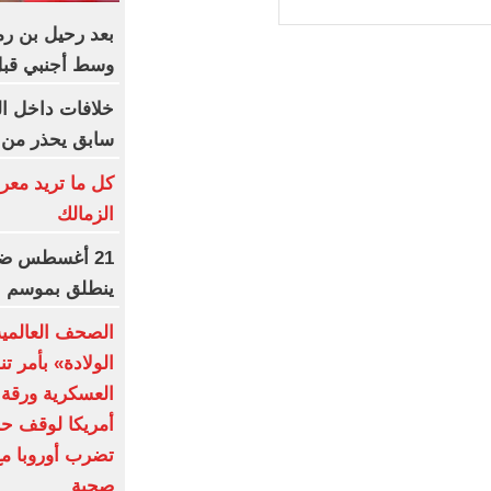
بعد رحيل بن ر
وسط أجنبي قبل
خلافات داخل ا
سابق يحذر من 
كل ما تريد معر
الزمالك
21 أغسطس ضرب
ينطلق بموسم جد
الصحف العالمي
الولادة» بأمر ت
العسكرية ورقة 
أمريكا لوقف حر
تضرب أوروبا مع
صحية