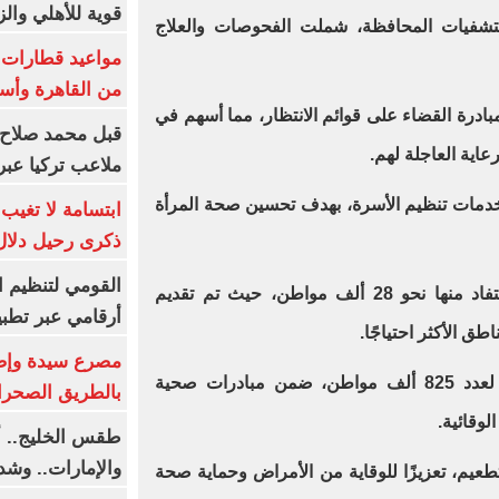
قوية للأهلي والز
ة بمستشفيات المحافظة، شملت الفحوصات والعلاج
من القاهرة وأس
ية ضمن مبادرة القضاء على قوائم الانتظار، مما أسهم في
قبل محمد صلاح.
عاية العاجلة لهم.
ملاعب تركيا عبر 
تفعات بخدمات تنظيم الأسرة، بهدف تحسين صحة المرأة
ابتسامة لا تغيب.
ذكرى رحيل دلال 
القومي لتنظيم ا
- تنفيذ 23 قافلة طبية علاجية، استفاد منها نحو 28 ألف مواطن، حيث تم تقديم
أرقامي عبر تطبيق TRA
ق الأكثر احتياجًا.
- تقديم خدمات المبادرات الصحية لعدد 825 ألف مواطن، ضمن مبادرات صحية
بالطريق الصحرا
وقائية.
طقس الخليج.. أ
والإمارات.. وشد
الي التطعيمات 284 ألف تطعيم، تعزيزًا للوقاية من الأمراض وحماية صحة