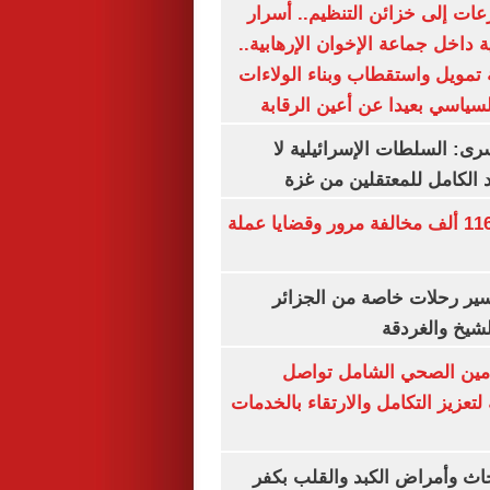
عات إلى خزائن التنظيم.. أسرار
 داخل جماعة الإخوان الإرهابية..
تمويل واستقطاب وبناء الولاءات
لسياسي بعيدا عن أعين الرقابة
رى: السلطات الإسرائيلية لا
الكامل للمعتقلين من غزة
الداخلية تضبط 116 ألف مخالفة مرور وقضايا عملة
ير رحلات خاصة من الجزائر
لشيخ والغردقة
لتأمين الصحي الشامل تواصل
 لتعزيز التكامل والارتقاء بالخدمات
ث وأمراض الكبد والقلب بكفر