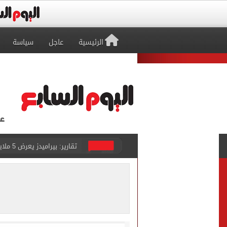
الرئيسية
عاجل
سياسة
تقارير: بيراميدز يعرض 5 ملايين دولار راتباً لحسم صفقة يوسف النصيري
هل يتغير رقم الجلوس فى امتح
طرابزون سبور يخوض مباراة 
أجواء شديدة الحرارة.. الأر
رابطة الأندية تكشف جدول م
الأهلي يخوض أول مران فى م