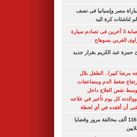
لمباراة مصر وإسبانيا فى نصف
م لناشئات كرة اليد
مصرع سيدة وإصابة 3 آخرين فى تصادم سيارة
اوى الغربي بسوهاج
ئ حمزة عبد الكريم بقرار جديد
 مرضا كبيرا.. الطفل بلال
رتفاع ضغط الدم ومضاعفات
وسط نقص العلاج داخل
والدته كل يوم تأخير في علاجه
خشى أن أفقده في أي لحظة
الداخلية تضبط 116 ألف مخالفة مرور وقضايا