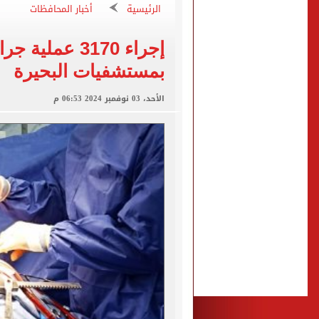
الرئيسية
أخبار المحافظات
انطلاق مباراة مصر وإسبانيا
الزمالك يبلغ 4 لاعبين بعدم التواجد مع الفريق الأول بالموسم الجديد
إجراء 3170 عمل
محمد صلاح يتلقى هدية استثن
بمستشفيات البحيرة
سيلتيك الاسكتلندى يضع ال
الأحد، 03 نوفمبر 2024 06:53 م