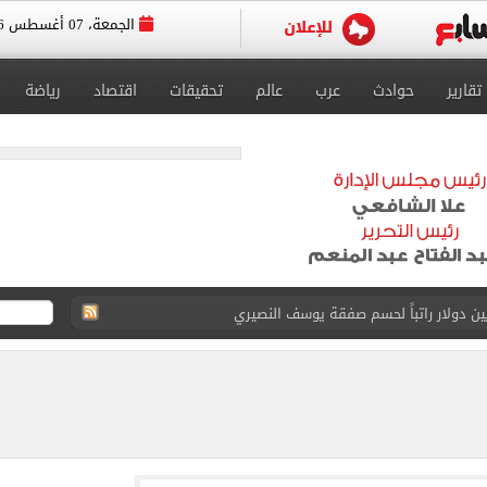
الجمعة، 07 أغسطس 2026
تقارير
حوادث
عرب
عالم
تحقيقات
اقتصاد
رياضة
انات الدور الثانى للثانوية العامة؟.. التعليم توضح
ودية أمام جوزتيبي غداً.. اعرف موقف محمد صلاح
صاد تكشف حالة الطقس ودرجات الحرارة المتوقعة
واعيد مباريات الدوري.. تعديل التوقيتات فى رمضان
عسكر إسبانيا استعداداً للموسم الجديد.. صور