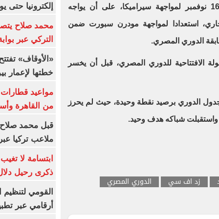
إلكترونيا حتى يو
وحدد الجهاز الفني لفريق زد يم 16 نوفمبر لمواجهة سيراميكا، على أن يواجه
 من الشهر الجاري، استعدادا لمواجهة مودرن سبورت ضمن
محمد صلاح يتصدر
التركي عبر بواب
ابقة الدوري المصري.
ولة الافتتاحية للدوري المصري، قبل أن يخسر
خطتها لإعمار بي
اجد فريق زد في المركز الـ17 بجدول الدوري برصيد نقطة وحيدة، حيث لم يحرز
من القاهرة وأس
، واستقبلت شباكه هدف وحيد.
قبل محمد صلاح.
ملاعب تركيا عبر 
ابتسامة لا تغيب.
ذكرى رحيل دلال 
زد اف سي
الدوري المصري
القومي لتنظيم ا
أرقامي عبر تطبيق TRA