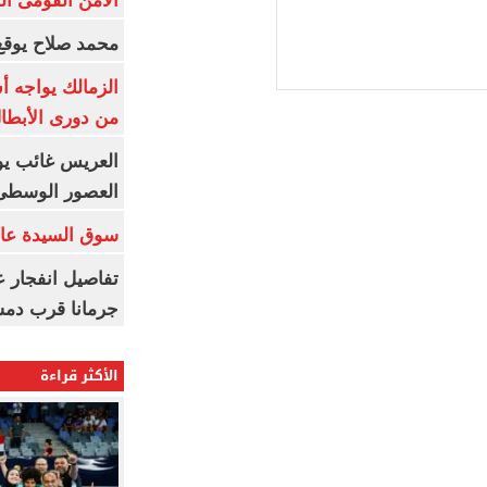
الأمن القومى ا
محمد صلاح يوقع 
الزمالك يواجه أ
من دورى الأبطا
العريس غائب يو
العصور الوسطى
سوق السيدة عائ
تفاصيل انفجار ع
جرمانا قرب دمش
الأكثر قراءة