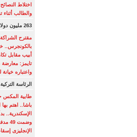
اختلاط النصائح 
والطالب أثناء ت
263 مليون دولار عالميا لفيلم Moana
مقترح الشراكة ا
بالكونجرس.. خط
أبيب مقابل تكا
تايمز: معارضة 
واعتباره خيانة ل
الرئاسة التركية
طابية المكس ح
باشا.. اهتم بها
وضمت 9
الإنجليزى إسقا