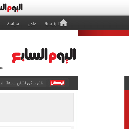
الرئيسية
عاجل
سياسة
غلق جزئى لشارع جامعة الدول العرب
عمرو دياب يدخل موسوعة جينيس ب
إغلاق طريق مصر أسوان الزرا
محمد صلاح يظهر على تليفزي
أسعار الذهب في مصر تتراجع.. وعيار 21 ي