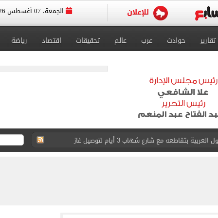
الجمعة، 07 أغسطس 2026
تقارير
حوادث
عرب
عالم
تحقيقات
اقتصاد
رياضة
ية بتقاطعه مع شارع شهاب 3 أيام لتوصيل غاز
عد تصدره قائمة بيلبورد عربية لـ68 أسبوعا
عى الغربى كليا من المنيب للعياط.. اعرف التحويلات
ون اليوم السابع فى حفل تقديمه باستاد طرابزون.. فيديو
سجل هذا الرقم