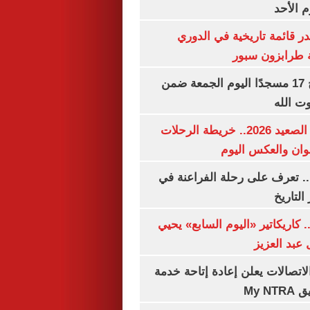
م الأحد
 قائمة تاريخية في الدوري
ة طرابزون سبور
«الأوقاف» تفتتح 17 مسجدًا اليوم الجمعة ضمن
وت الله
مواعيد قطارات الصعيد 2026.. خريطة الرحلات
وان والعكس اليوم
. تعرف على رحلة الفراعنة في
التاريخ
. كاريكاتير «اليوم السابع» يحيي
عبد العزيز
لاتصالات يعلن إعادة إتاحة خدمة
My N