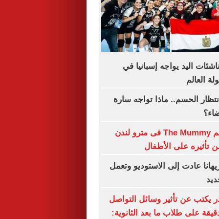
اشئات اليد يواجه إسبانيا في
ة العالم
نتظار الحسم.. ماذا تواجه سارة
ضاء؟
حظر بوستر فيلم The Mummy فى مترو لندن
تأثيره على الأطفال
هانا عادت إلى الاستوديو وتعمل
ديد
ر يكتب عن تأثير وسائل التواصل
دقيقة على طلاب ما بعد الثانوية: