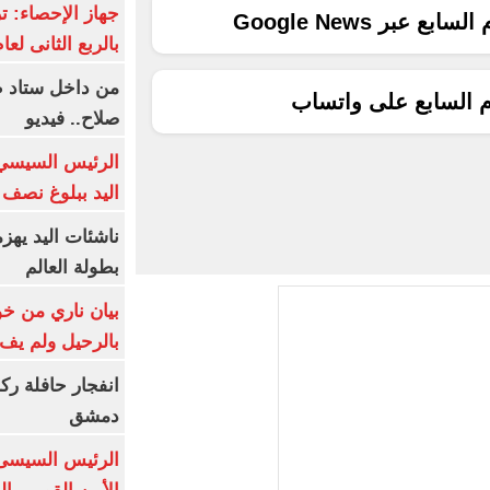
ع عبر Google News
بالربع الثانى لعام 26
من داخل ستاد ط
م السابع على واتساب
صلاح.. فيديو
الرئيس السيسي 
اليد ببلوغ نصف 
ناشئات اليد يهز
بطولة العالم
بيان ناري من خو
بالرحيل ولم يف 
انفجار حافلة رك
دمشق
الرئيس السيسى: 