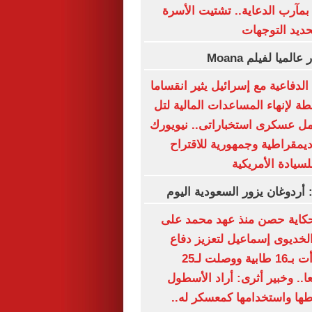
بمآرب الدعاية.. تشتيت الأسرة
حديد التوجهات
لدفاعية مع إسرائيل يثير انقساما
ة لإنهاء المساعدات المالية لتل
مل عسكرى استخباراتى.. نيويورك
ديمقراطية وجمهورية للاقتراح
لسيادة الأمريكية
: أردوغان يزور السعودية اليوم
كاية حصن منذ عهد محمد على
 الخديوى إسماعيل لتعزيز دفاع
الإسكندرية.. بدأت بـ16 طابية ووصلت لـ25
4 مدفعا.. وخبير أثرى: أراد الأسطول
طها واستخدامها كمعسكر له..