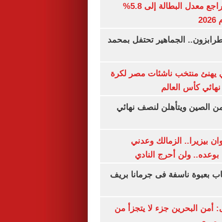
جهاز الإحصاء: تراجع معدل البطالة إلى 5.8%
20
رابزون.. الجماهير تحتفل بمحمد
يهنئ منتخب ناشئات مصر لكرة
نهائي كأس العالم
من الصين ويتأهلن لنصف نهائي
ان بيزيرا.. الزمالك وعدني
بوعده.. ولن أحرج النادي
اب بعبوة ناسفة فى جرمانا بريف
أمن البحرين جزء لا يتجزأ من