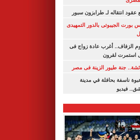
لمصرى
عقود انتقاله لـ طرابزون سبور
س بورت الجيبوتى بالدور التمهيدى
ل
م الزفاف.. أغرب عادة زواج فى
 استمرت لقرون
شة.. جنة طيور الزينة فى مصر
بوة ناسفة بحافلة في مدينة
ق.. فيديو