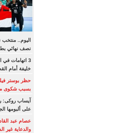
اليوم.. منتخب ن
نصف نهائي بطول
3 اتهامات في ا
خليفة أمام الق
بسبب شكوى من 
آيساب روكى: ري
على ألبومها الج
عصام عبد القاد
والدعاية غير ال