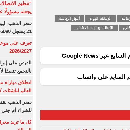
"تنظيم الاتصال
يجعله مسؤولًا عن
زمالك
الزمالك اليوم
أخبار الرياضة
هلى
الزمالك والبنك الاهلى
21 يسجل 6080 جنيها
تعرف على موعد 
2026/2027
ع عبر Google News
القبض على إبرا
بالتجمع تنفيذا ل
م السابع على واتساب
انطلاق مباراة م
العالم لناشئات ك
سعر الذهب يقفز
للشراء أم جني ا
كل ما تريد معرف