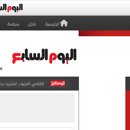
الرئيسية
عاجل
سياسة
برشلونة يطرح تذاكر مواجه
طرابزون سبور ينفي الحجز 
منتخب ناشئات كرة اليد يخسر أمام إسبانيا 27 - 26 ف
قفزة أعادت الزمن الجميل..