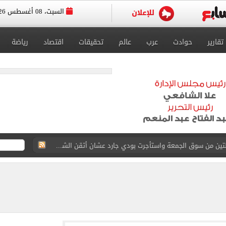
السبت، 08 أغسطس 2026
تقارير
حوادث
عرب
عالم
تحقيقات
اقتصاد
رياضة
القاضي المزيف: اشتريت بدلتين من سوق الجمعة واستأجرت بودي جارد عشان أتقن الشخصية
ة الأهلي على كأس خوان جامبر
على مستحقات محمد صلاح
ى نصف نهائى بطولة العالم
 رأسية وائل جمعة فى مران الأهلي تستحضر أمجاد الصخرة