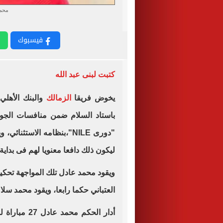
محمد
فيسبوك
كتبت لبنى عبد الله
يخوض فريقا
الزمالك
والبنك الأهلي
باستاد السلام ضمن منافسات الجول
"دورى NILE"،بنظامه الاست
ليكون ذلك دافعا معنويا لهم فى بداية
ويقود محمد عادل تلك المواجهة تحكيم
العتباني حكما رابعا، ويقود محمد سلا
أدار الحكم م