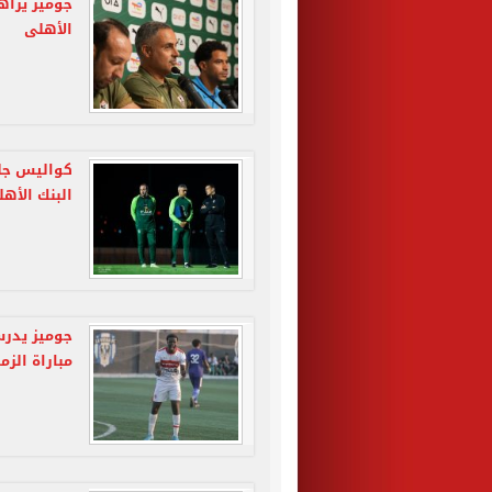
جوميز يراهن
الأهلى
كواليس جلس
البنك الأه
جوميز يدرس
مباراة الزم