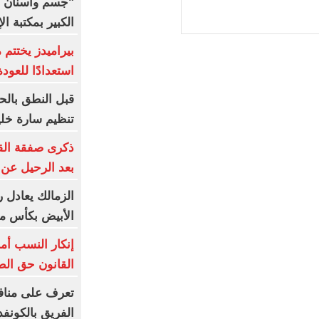
"جسم وأسنان و
الكبير بمكتبة ال
بيراميدز يختتم 
استعدادًا للعودة
قبل النطق بالح
تنظيم سارة خلي
ذكرى صفقة القر
بعد الرحيل عن 
الزمالك يعادل ر
الأبيض بكأس مصر 
إنكار النسب أم
القانون حق ال
تعرف على مناف
الفريق بالكونفد