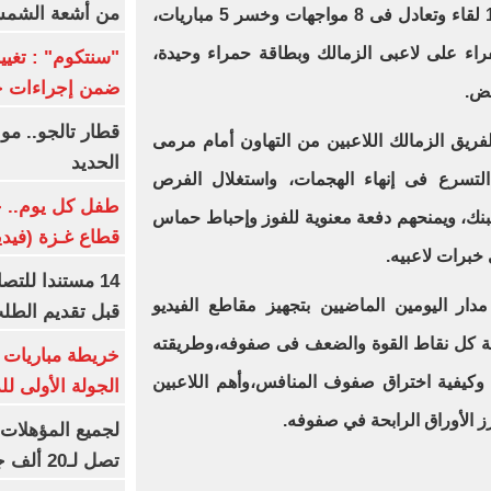
من أشعة الشم
أمام البنك الأهلى، فاز الأبيض في 14 لقاء وتعادل فى 8 مواجهات وخسر 5 مباريات،
دولي 49 بطاقة صفراء على لاعبى الزمالك وبطاقة حمراء وحيدة،
ضمن إجراءات ح
قطار تالجو.. م
لفريق الزمالك اللاعبين من التهاون أمام مرمى
الحديد
 التسرع فى إنهاء الهجمات، واستغلال الفرص
طفل كل يوم.. ح
نك، ويمنحهم دفعة معنوية للفوز وإحباط حماس
قطاع غـزة (فيدي
 خبرات لاعبيه.
14 مستندا للتص
دار اليومين الماضيين بتجهيز مقاطع الفيديو
قبل تقديم الطل
اسة كل نقاط القوة والضعف فى صفوفه،وطريقته
خريطة مباريات ا
 وكيفية اختراق صفوف المنافس،وأهم اللاعبين
الجولة الأولى ل
ز الأوراق الرابحة في صفوفه.
تصل لـ20 ألف جنيه