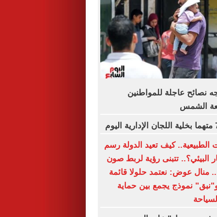
جه نصائح عاجلة للمواطنين
عة الشمس
 الطبيعية.. كيف تعيد الدولة رسم
 البيئي؟.. تتبنى رؤية لربط صون
ة.. منال عوض: نعتمد حلولا قائمة
و"نبق" نموذج يجمع بين حماية
لسياحة