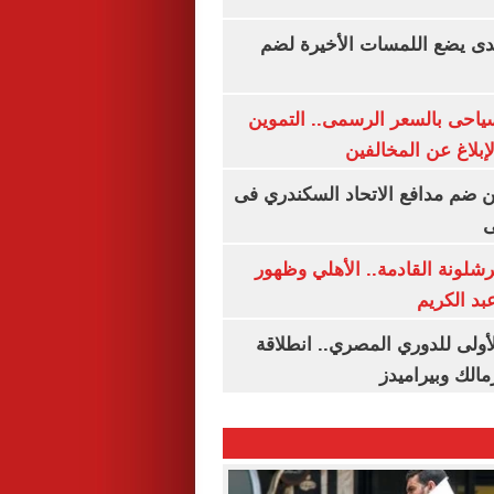
ندى يضع اللمسات الأخيرة لضم
سياحى بالسعر الرسمى.. التموين
بلاغ عن المخالفين
 ضم مدافع الاتحاد السكندري فى
ى
شلونة القادمة.. الأهلي وظهور
بد الكريم
لأولى للدوري المصري.. انطلاقة
مالك وبيراميدز