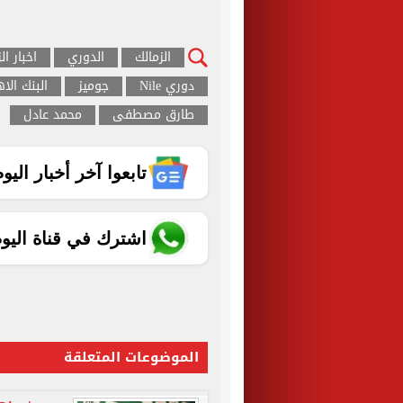
الزمالك
الدوري
اخبار ال
دوري Nile
جوميز
البنك الا
طارق مصطفى
محمد عادل
تابعوا آخر أخبار اليوم الساب
اشترك في قناة اليو
الموضوعات المتعلقة