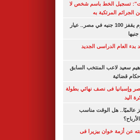
ات": تسجيل الخط باسم شخص لا
 الجرائم المرتكبة به
سعر الذهب اليوم يقفز 100 جنيه في مصر.. عيار
بدء العام الدراسى الجديد
هيم سعيد لاعب المنتخب السابق
أحكام قضائية
صر وإسبانيا فى نصف نهائي بطولة
رة اليد
 عالميًا.. هل الوقت مناسب
لأرباح؟
ته عن أزمة خوان بيزيرا فى