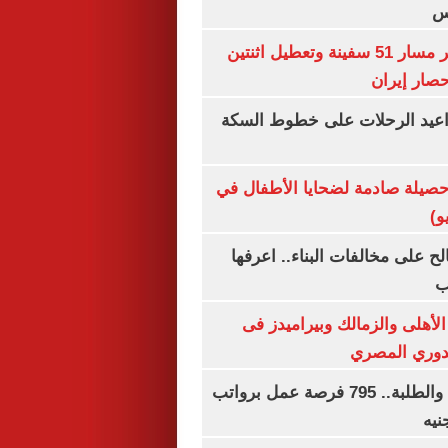
س
"سنتكوم" : تغيير مسار 51 سفينة وتعطيل اثنتين
صار إيران
واعيد الرحلات على خطوط السكة
صيلة صادمة لضحايا الأطفال في
و)
الح على مخالفات البناء.. اعرفها
ب
لأهلى والزمالك وبيراميدز فى
لدوري المصري
لجميع المؤهلات والطلبة.. 795 فرصة عمل برواتب