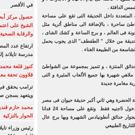
في الأقصر
شمس الدافئة .
ة المتعددة داخل الحديقة التى تقع على مساحة
حصول مركز أبحا
 ساحرة ، بالإضافة الى مناطق أثرية مثل
الشيخ على اعتماد
نة فى العالم ، و برج الساعة و كشك الشاى ،
والرقابة الصحية
حديقة من خلال " الطفطف" الذى يجوب يحمل
ارتفاع عدد المص
لشاسعة من الطبيعة الغناء .
مدرسة تايلاند إلى 23 ش
كنوز قلعة محمد
دائق المنتزة ، و تتميز بمجموعة من الشواطئ
قلاوون تحفة معم
 ملاهي شهيرة بها جميع الألعاب المثيرة و التى
بة مغامرة جديدة
ترامب يحقق في
ويتعهد بسجن صح
قة الحضرة وهي ثاني أكبر حديقة حيوان فى مصر
محمد حازم قندي
بعد حديقة حيوان الجيزة ،وسعر الدخول 5جنيه فقط وتقع على مساحة 24 فدانا
الحوار بالتزكية
بجوار حدائق أنطونيادس الشهيرة وبها برج عال
تاريخ الطبيعي
رئيس وزراء تايل