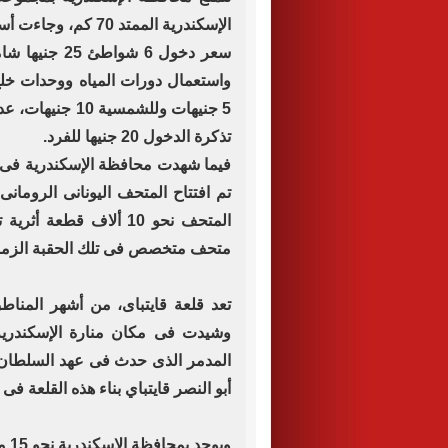
الإسكندرية الممتد 0
واستعمال دورات المياه ووحدات خ
5 جنيهات وللشم
تذكرة الدخول 20 جنيها للفرد.
تم افتتاح المتحف اليونانى الرومان
المتحف نحو 10 ألاف قطع
متحف متخصص فى تلك الحقبة الزمني
تعد قلعة قايتباى، من أشهر المناطق
المدمر الذى حدث فى عهد السلطان 
أبو النصر قايتباي بناء هذه القلعة فى سنة 882 هـ وانتهى من بنائها سن
ويو