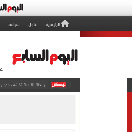
الرئيسية
عاجل
سياسة
رابطة الأندية تكشف جدول م
الأهلي يخوض أول مران فى م
وزير الاستثمار والتجارة الخا
مصدر لـ"اليوم السابع": خوان
بوتين يخطط لهجوم بري على 
هانز فليك يكافئ حمزة عبد 