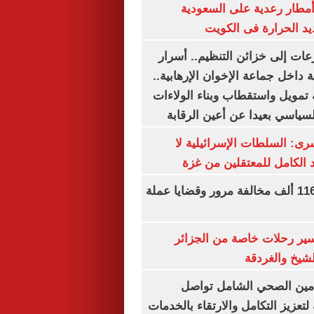
مطار رعدية على السعودية
يد الحرارة فى الكويت
عات إلى خزائن التنظيم.. أسرار
 داخل جماعة الإخوان الإرهابية..
تمويل واستقطاب وبناء الولاءات
لسياسي بعيدا عن أعين الرقابة
رى: السلطات الإسرائيلية لا
الكامل للمعتقلين من غزة
الداخلية تضبط 116 ألف مخالفة مرور وقضايا عملة
ير رحلات خاصة من الجزائر
لشيخ والغردقة
لتأمين الصحي الشامل تواصل
 لتعزيز التكامل والارتقاء بالخدمات