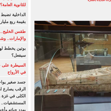
يرات الجديدة بالمنتزة
للثانوية العامة؟
الداخلية تضبط
بقيمة ربع مليار 
طقس الخليج.. 
والإمارات.. وش
بوتين يخطط لهج
سيفعل؟
السيطرة على ح
في الأرواح
جسد صغير يواجه
الرقب يصارع ا
الكلى في غزة 
المستشفيات.. و
يهدد حياته وأ