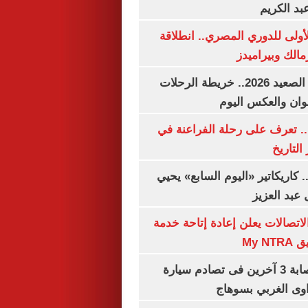
بد الكريم
لأولى للدوري المصري.. انطلاقة
مالك وبيراميدز
مواعيد قطارات الصعيد 2026.. خريطة الرحلات
وان والعكس اليوم
. تعرف على رحلة الفراعنة في
التاريخ
. كاريكاتير «اليوم السابع» يحيي
عبد العزيز
لاتصالات يعلن إعادة إتاحة خدمة
My N
مصرع سيدة وإصابة 3 آخرين فى تصادم سيارة
وى الغربي بسوهاج