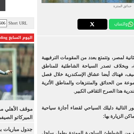
حدائق المنتزة
Short URL
واتساب
اليوم السابع Trending
انية لمصر، وتتمتع بعدد من المقومات الترفيهية
 وبخلاف تصدر السياحة الشاطئية للمناطق
صيف، فهناك أيضا عشاق الإسكندرية خلال فصل
وعة من الحدائق والمتنزهات والمناطق الأثرية
درية هذا الصرح الثقافى الكبير.
 التالية دليلك السياحي لقضاء أجازة سياحية
موقف الأهلي من
كن الزيارة بها:
الميركاتو الصيف
جدول مباريات بر
ة من الشواطئ الساحرة الممتدة بطول ساحل