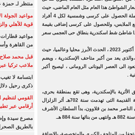
منتظر لـ حمزة ع
7 كم، وجاءت أسعار الشواطئ هذا العام مثل العام الماضى، حيث
مواعيد الجولة ا
سعر دخول 6 شواطئ 25 جنيها شاملة الحصول على كرسى وشمسية لكل 4 أفراد
قوية للأهلي والز
لع الملابس، وللحصول على كرسى إضافى بقيمة
سية 10 جنيهات، عدا شاطئ شط اسكندرية بنطاق حى العجمى سعر
من القاهرة وأس
فيما شهدت محافظة الإسكندرية فى أكتوبر 2023 ، الحدث الأبرز محليا وعالميا، حيث
قبل محمد صلاح.
ى،والذى يعد من أكبر متاحف الإسكندرية ، ويضم
ملاعب تركيا عبر 
ة أثرية تعود الى العصر اليونانى الرومانى ، ليصبح أكبر
ة .
ابتسامة لا تغيب.
ذكرى رحيل دلال 
 الأثرية بالإسكندرية، وهى تقع بمنطقة بحرى،
القومي لتنظيم ا
وشيدت فى مكان منارة الإسكندرية القديمة التى تهدمت سنة 702هـ أثر الزلزال
أرقامي عبر تطبيق TRA
الناصر محمد بن قلاوون، بدأ السلطان الأشرف
ة 884 هـ.
بالطريق الصحرا
جد بمحافظة الإسكندرية نحو 15 متحفا من المتاحف الكبرى والمتخصصة، بالإضافة