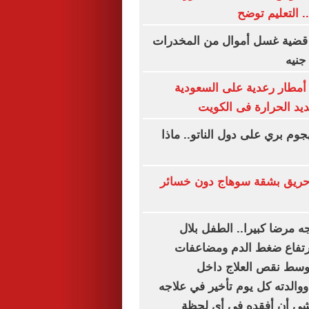
.. التعليم توضح
 قضية غسل أموال من المخدرات
جنيه
أمطار رعدية على السعودية
ديد الحرارة فى الكويت
وم بري على دول الناتو.. ماذا
ريق بشقة سوهاج دون خسائر
 مرضا كبيرا.. الطفل بلال
رتفاع ضغط الدم ومضاعفات
وسط نقص العلاج داخل
والدته كل يوم تأخير في علاجه
خشى أن أفقده في أي لحظة