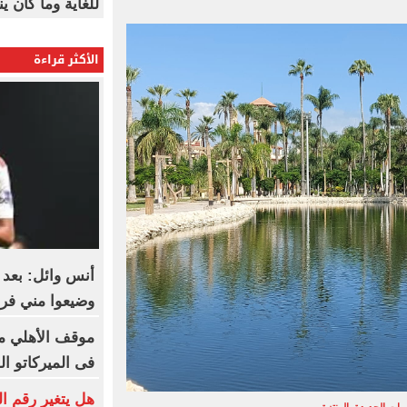
للغاية وما كان 
الأكثر قراءة
وضيعوا مني ف
موقف الأهلي من
فى الميركاتو ا
هل يتغير رقم ا