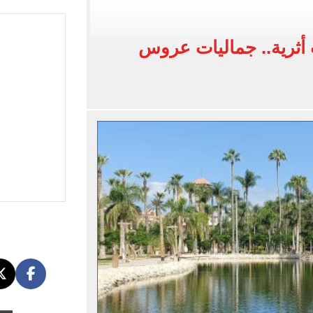
انات الدور الثانى للثانوية العامة؟.. التعليم توضح
 أثرية.. جماليات عروس
ودية أمام جوزتيبي غداً.. اعرف موقف محمد صلاح
صاد تكشف حالة الطقس ودرجات الحرارة المتوقعة