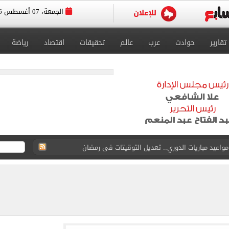
الجمعة، 07 أغسطس 2026
تقارير
حوادث
عرب
عالم
تحقيقات
اقتصاد
رياضة
واعيد مباريات الدوري.. تعديل التوقيتات فى رمضان
عسكر إسبانيا استعداداً للموسم الجديد.. صور
رجية يبحث مع نائب وزير التجارة الصيني تعزيز التعاون
 بيزيرا يرفض العودة للزمالك
دول الناتو.. ماذا سيفعل؟
الكريم بقرار جديد فى برشلونة