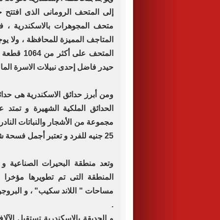
إلى المتحف الرومانى الذى افتتح ح
متحف المجوهرات بالاسكندرية ، ف
المتاجف المميزة للمحافظة ، ولا ي
المتحف على
حيدر فاضل إحدى نبيلات الاسرة الما
ومن أبرز حدائق الاسكندرية هى حدا
مجموعة من الأشجار والنباتات الناد
25 جنيه للفرد و تعتبر أجمل فسحة شتوية بالإسكندرية .
وتعد منطقة البحيرات الصناعية و
المنطقة التى تم تطويرها مؤخرا 
مساحات " اللاند سكيب" ، و البروجو
.
و الحديقة بالإسكندرية تستقبل الآلا