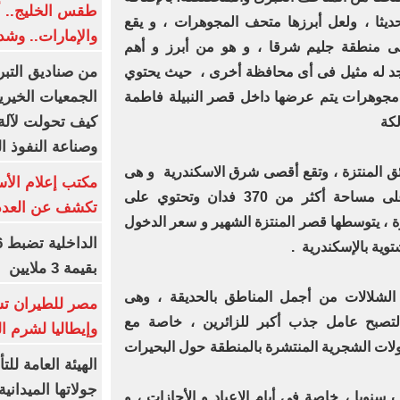
طقس الخليج.. أ
ديثا ، ولعل أبرزها متحف المجوهرات ، و يقع
والإمارات.. وشد
ى منطقة جليم شرقا ، و هو من أبرز و أهم
من صناديق التبر
وجد له مثيل فى أى محافظة أخرى ، حيث يحتوي
الجمعيات الخيرية
 أكثر من 1064 قطعة مجوهرات يتم عرضها داخل قصر النبيلة فاطمة
كيف تحولت لآلة 
لكة
وصناعة النفوذ ا
ئق المنتزة ، وتقع أقصى شرق الاسكندرية و هى
مكتب إعلام الأس
الحدائق الملكية الشهيرة و تمتد على مساحة أكثر من 370 فدان وتحتوي على
تكشف عن العدد 
رة ، يتوسطها قصر المنتزة الشهير و سعر الدخول
بقيمة 3 ملايين
 الشلالات من أجمل المناطق بالحديقة ، وهى
مصر للطيران تس
لتصبح عامل جذب أكبر للزائرين ، خاصة مع
وإيطاليا لشرم ا
لات الشجرية المنتشرة بالمنطقة حول البحيرات
الهيئة العامة ل
جولاتها الميدانية
ف سنويا ، خاصة فى أيام الاعياد و الأجازات ، و