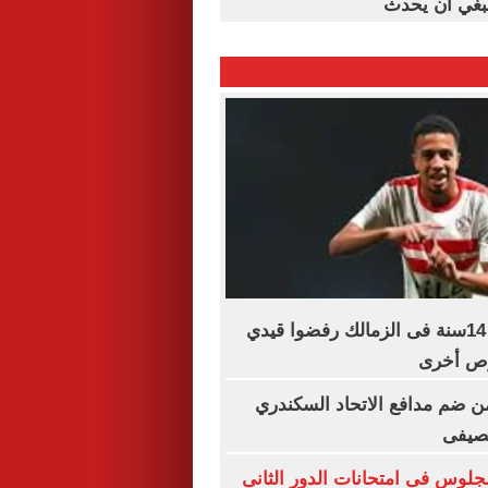
ينبغي أن يحدث
أنس وائل: بعد 14سنة فى الزمالك رفضوا قيدي
رص أخرى
 ضم مدافع الاتحاد السكندري
لصيفى
لجلوس فى امتحانات الدور الثانى