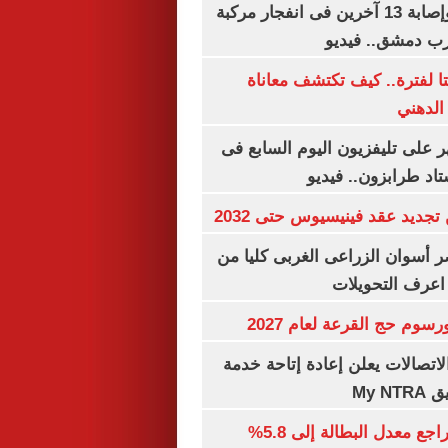
مقتل شخصين وإصابة 13 آخرين فى انفجار مركبة
رب دمشق.. فيديو
لفترة.. كيف تكتشف معاناة
الدهني
 على تليفزيون اليوم السابع فى
اد طرابزون.. فيديو
تجديد عقد فينيسيوس حتى 2032
 أسوان الزراعى الغربى كليا من
 اعرف التحويلات
رسوم حج القرعة لعام 2027
لاتصالات يعلن إعادة إتاحة خدمة
My N
جهاز الإحصاء: تراجع معدل البطالة إلى 5.8%