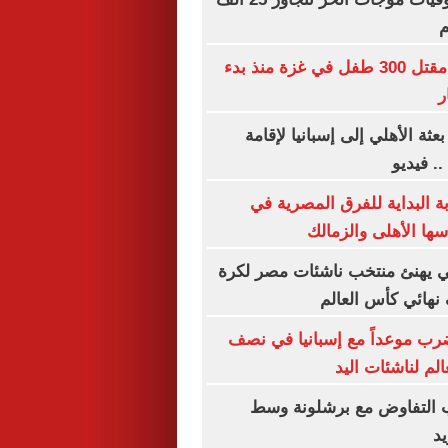
م
الأمم المتحدة: مقتل 300 طفل في غزة منذ بدء
ر
ة الأهلي إلى إسبانيا لإقامة
. فيديو
البداية للفرق المصرية في
سها الأهلى والزمالك
 يهنئ منتخب ناشئات مصر لكرة
 نهائي كأس العالم
ب موعداً مع إسبانيا في نصف
الم لناشئات اليد
ب التفاوض مع برشلونة وسط
د