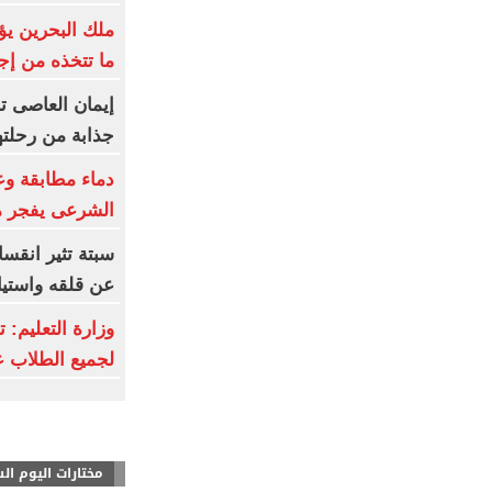
ملك البحرين يؤ
ما تتخذه من إج
إيمان العاصى ت
جذابة من رحلتها
دماء مطابقة وع
الشرعى يفجر 
سبتة تثير انقسا
عن قلقه واستيا
وزارة التعليم: ت
لجميع الطلاب ع
مختارات اليوم ال