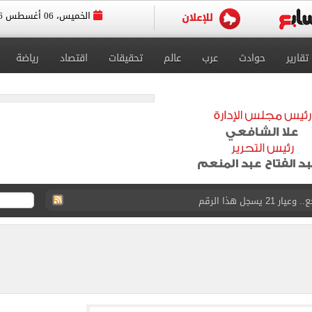
الخميس، 06 أغسطس 2026
تقارير
حوادث
عرب
عالم
تحقيقات
اقتصاد
رياضة
سجل هذا الرقم
ذا صن وميرور حول علاج سيدة بريطانية في شرم الشيخ
جرات ونشرها على مواقع التواصل
 بعد وفاة شقيقه: إمبارح فقدت أخ وكان حواليا ألف أخ
ازل؟.. أمين الفتوى يجيب (فيديو)
ماهير تحتفل بمحمد صلاح.. فيديو