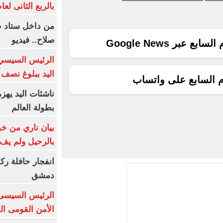
بالربع الثانى لعام 26
من داخل ستاد ط
صلاح.. فيديو
ع عبر Google News
الرئيس السيسي 
اليد ببلوغ نصف 
م السابع على واتساب
ناشئات اليد يهز
بطولة العالم
بيان ناري من خو
بالرحيل ولم يف 
انفجار حافلة رك
دمشق
الرئيس السيسى: 
الأمن القومى ا