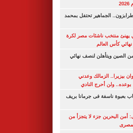
20
رابزون.. الجماهير تحتفل بمحمد
يهنئ منتخب ناشئات مصر لكرة
نهائي كأس العالم
من الصين ويتأهلن لنصف نهائي
ان بيزيرا.. الزمالك وعدني
بوعده.. ولن أحرج النادي
اب بعبوة ناسفة فى جرمانا بريف
أمن البحرين جزء لا يتجزأ من
لمصرى