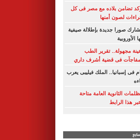
كد تضامن بلاده مع مصر فى كل
راءات لصون أمنها
شارك صورا جديدة بإطلالة صيفية
 الأوروبية
ينة مجهولة.. تقرير الطب
مفاجآت فى قضية أشرف داري
م فى إسبانيا.. الملك فيليبى يعرب
ءه
ظلمات الثانوية العامة متاحة
بر هذا الرابط
سابع