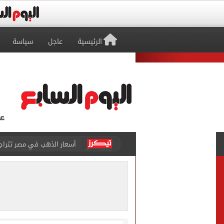
الرئيسية
عاجل
سياسة
أسعار الذهب في مصر تتراجع.. وعيار 21 ي
الاستعلامات تفند ادعاءات 
حكم تصوير الحوادث والمشا
محمد هنيدي فى رسالة مؤثرة
ما حكم رشّ المياه أمام المن
من داخل ستاد طرابزون.. الج