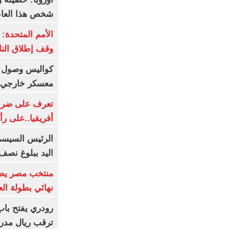
شخص هذا العا
وقف إطلاق النا
كواليس وصول بعث
معسكر خارجي .
تعرف على ضربة 
أفريقيا..على رأ
الرئيس السيسي
اليد ببلوغ نصف
منتخب مصر يضر
نهائي بطولة الع
رودري يفتح با
ترقب ريال مدري