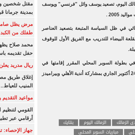
الك اليوم، تصعيد يوسف وائل "فرنسي" ويوسف
بمدينة جرمانا ق
د 2005 .
مرض يظل صامتا 
ثنائي في ظل السياسة المتبعة بتصعيد العناصر
طفلك من الكبد 
لعة البيضاء للتدريب مع الفريق الأول للوقوف
محمد صلاح يظهر
لة.
حفل تقديمه باست
ي بطولة السوبر المحلي المقرر إقامتها في
ريال مدريد يعلن 
الإمارات خلال الفترة من 20 وحتى 24 أكتوبر الجاري بمشاركة أندية الأهلي وبيراميدز
إغلاق طريق مصر
المنيب للعياط..
مواعيد التقديم و
القومي لتنظيم ا
أرقامي عبر تطبيق TRA
دى الزمالك
الزمالك اليوم
بنتايك
حلى
مباريات السوبر المحلى