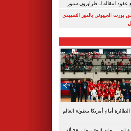
عقود انتقاله لـ طرابزون سبور
س بورت الجيبوتى بالدور التمهيدى
ل
طائرة أمام أمريكا ببطولة العالم
أوروبا: حصيلة وفيات موجات الحرّ تتجاوز 25 ألف