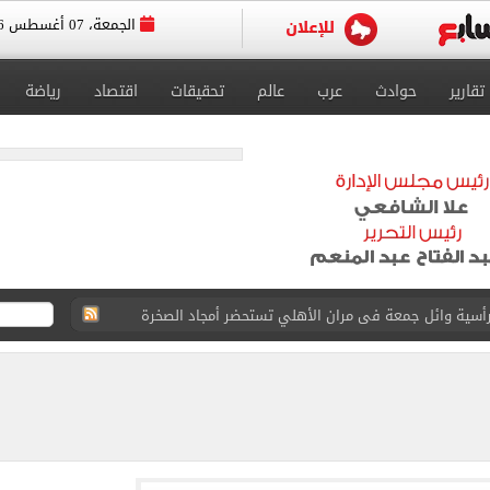
الجمعة، 07 أغسطس 2026
تقارير
حوادث
عرب
عالم
تحقيقات
اقتصاد
رياضة
 رأسية وائل جمعة فى مران الأهلي تستحضر أمجاد الصخرة
ى معسكر إسبانيا.. جلسة عموتة وفقرة بدنية.. صور
 فى نصف نهائي بطولة العالم لناشئات كرة اليد
ائية بعد انضمامه لـ طرابزون سبور
لمسات الأخيرة لضم هيثم حسن