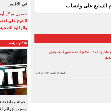
في الأقصر
م السابع على واتساب
حصول مركز أبحا
الشيخ على اعتماد
والرقابة الصحية
الأكثر قراءة
 علم زائف؟.. الداعية مصطفى ثابت يفجر
ديو
الأحد، 06 أكتوبر 2024 08:26 م
حملة مقاطعة ت
بسبب جرائم الا