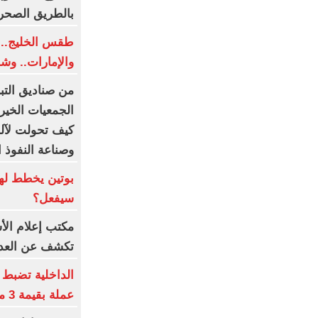
بالطريق الصحر
طقس الخليج.. 
والإمارات.. وش
من صناديق التب
الجمعيات الخيري
كيف تحولت لآلة
وصناعة النفوذ ا
بوتين يخطط لهج
سيفعل؟
مكتب إعلام الأ
تكشف عن العدد
عملة بقيمة 3 ملايين