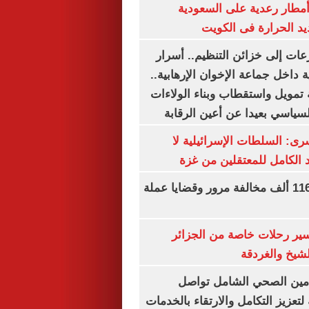
مطار رعدية على السعودية
يد الحرارة فى الكويت
عات إلى خزائن التنظيم.. أسرار
 داخل جماعة الإخوان الإرهابية..
تمويل واستقطاب وبناء الولاءات
لسياسي بعيدا عن أعين الرقابة
رى: السلطات الإسرائيلية لا
الكامل للمعتقلين من غزة
الداخلية تضبط 116 ألف مخالفة مرور وقضايا عملة
ير رحلات خاصة من الجزائر
لشيخ والغردقة
لتأمين الصحي الشامل تواصل
 لتعزيز التكامل والارتقاء بالخدمات