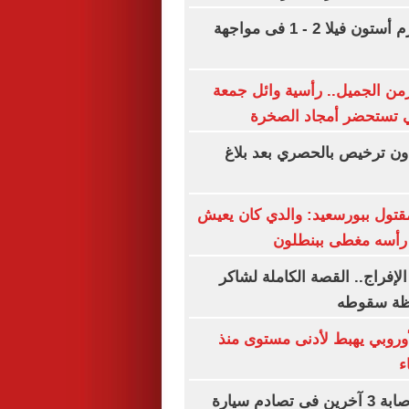
بايرن ميونخ يهزم أستون فيلا 2 - 1 فى مواجهة
من الجميل.. رأسية وائل جمعة
ي تستحضر أمجاد الصخرة
 ترخيص بالحصري بعد بلاغ
قتول ببورسعيد: والدي كان يعيش
 رأسه مغطى ببنطلون
لإفراج.. القصة الكاملة لشاكر
ظة سقوطه
أوروبي يهبط لأدنى مستوى منذ
مصرع سيدة وإصابة 3 آخرين فى تصادم سيارة