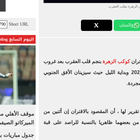
ن الزهرة بقلب العقرب
Short URL
واتساب
اليوم السابع Trending
تران
كوكب الزهرة
بنجم قلب العقرب بعد غروب
الشمس اليوم الجمعة 25 أكتوبر 2024 وبداية الليل حيث سيزينان الأفق الجنوبي
جردة.
رير لها ، أن المقصود بالاقتران إن أثنين من
موقف الأهلي من
الميركاتو الصيف
ن بعضهما ظاهريا بالنسبة للراصد على قبة
جدول مباريات بر