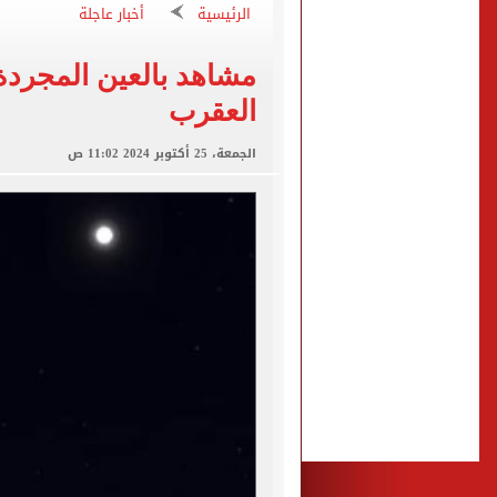
الرئيسية
أخبار عاجلة
برشلونة يطرح تذاكر مواجه
مشاهد بالعين المجردة.
طرابزون سبور ينفي الحجز 
العقرب
منتخب ناشئات كرة اليد يخسر أمام إسبانيا 27 - 26 ف
الجمعة، 25 أكتوبر 2024 11:02 ص