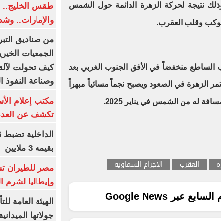
وذلك نتيجة لحركة الزهرة الدائمة حول الشمس
طقس الخليج.. أ
والإمارات.. وشد
كوكب وقلب العقرب.
من صناديق التبر
الجمعيات الخيرية
كيف تحولت لآلة 
الساطع منخفضاً في الأفق الجنوب الغربي بعد
وصناعة النفوذ ا
لزهرة في الصعود ويصبح نجماً مسائياً مبهراً
مكتب إعلام الأس
فة له من الشمس في يناير 2025.
تكشف عن العدد 
بقيمة 3 ملايين
ه
العقرب
الاجرام السماويه
مصر للطيران تس
وإيطاليا لشرم ا
ع عبر Google News
الهيئة العامة ل
جولاتها الميدانية