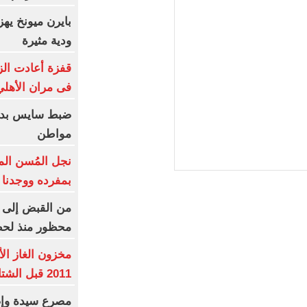
ودية مثيرة
قفزة أعادت الز
فى مران الأهل
ضبط سايس بدون
مواطن
نجل المُسن الم
بمفرده ووجدنا
من القبض إلى ا
محظور منذ لح
مخزون الغاز ال
2011 قبل الشتاء