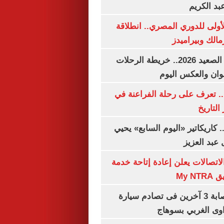
بد الكريم
لأولى للدوري المصري.. انطلاقة
مالك وبيراميدز
مواعيد قطارات الصعيد 2026.. خريطة الرحلات
وان والعكس اليوم
. تعرف على رحلة الفراعنة في
التاريخ
. كاريكاتير «اليوم السابع» يحيي
عبد العزيز
لاتصالات يعلن إعادة إتاحة خدمة
My N
مصرع سيدة وإصابة 3 آخرين فى تصادم سيارة
وى الغربي بسوهاج