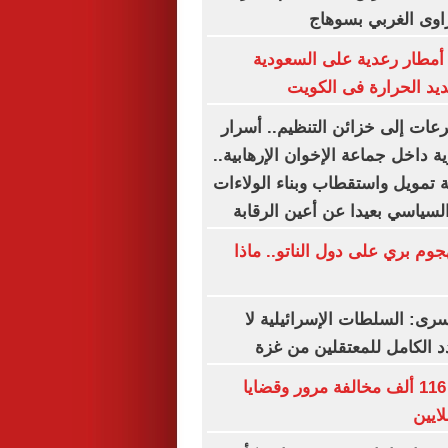
اوى الغربي بسوهاج
أمطار رعدية على السعودية
ديد الحرارة فى الكويت
رعات إلى خزائن التنظيم.. أسرار
ة داخل جماعة الإخوان الإرهابية..
 تمويل واستقطاب وبناء الولاءات
لسياسي بعيدا عن أعين الرقابة
وم بري على دول الناتو.. ماذا
سرى: السلطات الإسرائيلية لا
 الكامل للمعتقلين من غزة
الداخلية تضبط 116 ألف مخالفة مرور وقضايا