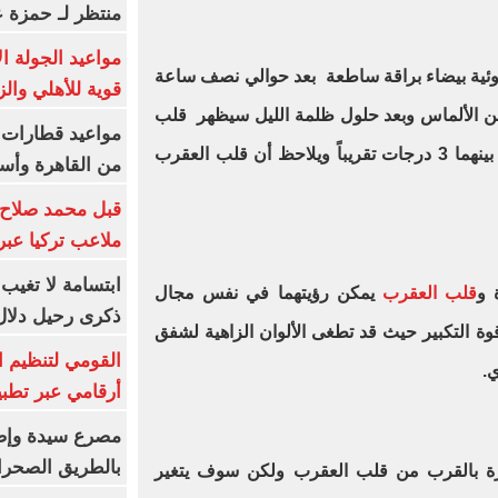
منتظر لـ حمزة ع
مواعيد الجولة ا
وئية بيضاء براقة ساطعة بعد حوالي نصف ساعة
قوية للأهلي والز
الألماس وبعد حلول ظلمة الليل سيظهر قلب
العقرب إلى أسفل يساره وسيفصل بينهما 3 درجات تقريباً ويلاحظ أن قلب العقرب
من القاهرة وأس
قبل محمد صلاح.
ملاعب تركيا عبر 
ابتسامة لا تغيب.
 و
قلب العقرب
يمكن رؤيتهما في نفس مجال
ذكرى رحيل دلال 
 التكبير حيث قد تطغى الألوان الزاهية لشفق
القومي لتنظيم ا
.
أرقامي عبر تطبيق TRA
بالطريق الصحرا
زهرة بالقرب من قلب العقرب ولكن سوف يتغير