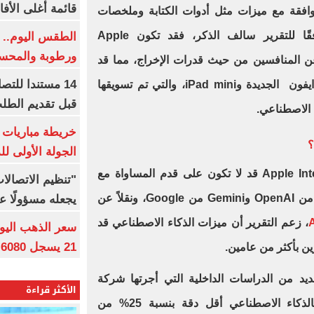
قائمة أغلى الأفا
متوافقة مع ميزات مثل أدوات الكتابة وملخصات
الإشعارات والمزيد، ومع ذلك، وفقًا للتقرير سالف الذكر، فقد تكون Apple
الطقس اليوم.. ش
ورطوبة والمحسوسة ب
ل كبير عن المنافسين من حيث قدرات الإخراج، مما قد
14 مستندا للتص
يؤثر ذلك سلبًا على مبيعات أجهزة ايفون الجديدة وiPad mini، والتي تم تسويقها
قبل تقديم الطل
 الاصطناعي.
خريطة مباريات ا
؟
الجولة الأولى ل
ذكر "مارك"، أن ميزات Apple Intelligence قد لا تكون على قدم المساواة مع
"تنظيم الاتصال
عروض المنافسين مثل ChatGPT من OpenAI وGemini من Google، ونقلاً عن
يجعله مسؤولًا عن
، زعم التقرير أن ميزات الذكاء الاصطناعي قد
21 يسجل 6080 جنيها
ين بأكثر من عامين.
د من الدراسات الداخلية التي أجرتها شركة
الأكثر قراءة
Apple وزعم أن Siri المدعوم بالذكاء الاصطناعي أقل دقة بنسبة 25% من