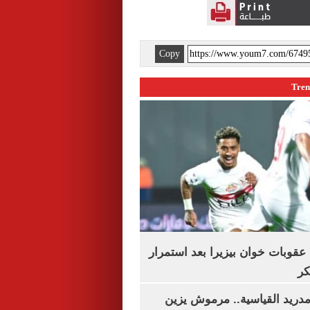
Copy
قوبات خوان بيزيرا بعد استمرار
كر
دريد القياسية.. مرموش يزين