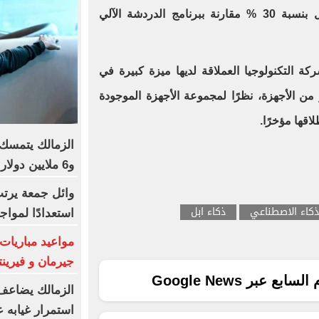
ChatGPT، ويجيب على أسئلة أقل بنسبة 30 % مقارنة ببرنامج الدردشة الآلي
ة التكنولوجيا العملاقة لديها ميزة كبيرة في
ن الأجهزة، نظرًا لمجموعة الأجهزة الموجودة
لاقها مؤخرًا.
الزمالك يتمسك 
و6 ملايين دولار كاش شرط البيع
وائل جمعة يرتب
ذكاء الاصطناعي
ذكاء ابل
استعدادًا لمواج
مواعيد مباريات 
جيرمان و فيرين
ع عبر Google News
الزمالك يضاعف 
استمرار غيابه 