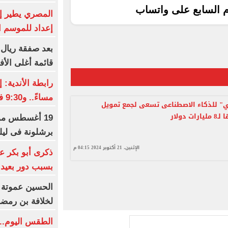
م السابع على واتساب
المصري يطير إ
إعداد للموسم ا
بعد صفقة ريال 
قائمة أغلى الأف
مساءً.. و9:30 فى رمضان
" للذكاء الاصطناعى تسعى لجمع تمويل
ت دولار
19 أغسطس موع
برشلونة فى ليلة
الإثنين، 21 أكتوبر 2024 04:15 م
ذكرى أبو بكر ع
بسبب دور بعيد 
الحسين عموتة 
لخلافة بن رمض
الطقس اليوم.. 