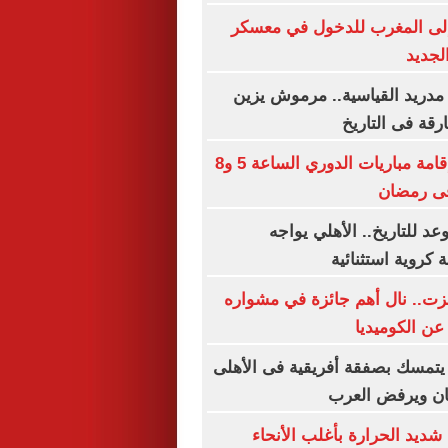
لى المغرب للدخول في معسكر
لجديد
مدريد القياسية.. مرموش يزين
ارقة فى التاريخ
رابطة الأندية: إقامة مباريات الدوري الساعة 5 و8
د للتاريخ.. الأهلي يواجه
 كروية استثنائية
زت.. نال أهم جائزة في مشواره
عن الكوميديا
يتمسك بصفقة أفريقية فى الأهلى
ان ويرفض العرب
شديد الحرارة بأغلب الأنحاء