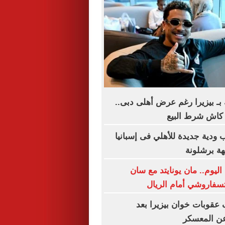
بـ بيزيرا رغم عرض أهلى دبى..
 ودية جديدة للأهلي فى إسبانيا
هة برشلونة
اليوم.. مان يونايتد مع سان
تسفاروشي أمام الريال
عقوبات خوان بيزيرا بعد
عن المعسكر