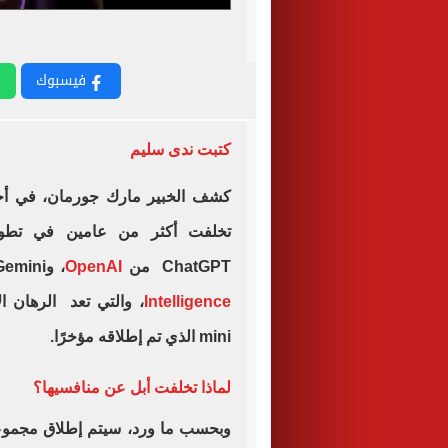
فيسبوك
كتبت ندى سليم
تخلفت أكثر من عامين في تطو
ChatGPT من
OpenAI
، وGemini من Google، على الرغم من إطلاقها
Intelligence
mini الذي تم إطلاقه مؤخرًا.
لماذا تخلفت أبل عن منافسيها؟