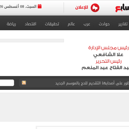
السبت، 08 أغسطس 2026
تقارير
حوادث
عرب
عالم
تحقيقات
اقتصاد
رياضة
ور على أصحابها التقديم للحج بالموسم الجديد
ل تنسيق الجامعات تستقبل طلاب المرحلة الأولى
لخط باسم شخص لا يجعله مسؤولًا عن الجرائم المرتكبة به
 البر في أجواء صيفية مميزة.. فيديو
لفاخر فى طرابزون.. صور
ون سبور رخصة مشاركة محمد صلاح