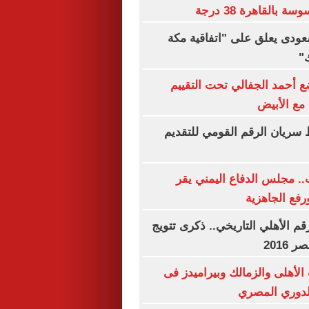
بالقاهرة 38 درجة
سعودى يعلق على "اتفاقية مكة
"
 أحمد الجفالي تحت التقييم
مع الأبيض
 سريان الرقم القومي للتقديم
. مجلس الدفاع اليمني يقر
ورفع الجاهزية
قم الأهلي التاريخي.. ذكرى تتويج
2016
الأهلى والزمالك وبيراميدز فى
للدوري المصري