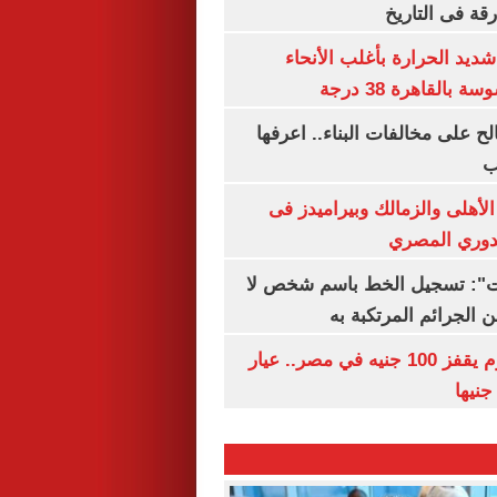
رقة فى التاريخ
ديد الحرارة بأغلب الأنحاء
القاهرة 38 درجة
الح على مخالفات البناء.. اعرفها
ب
لأهلى والزمالك وبيراميدز فى
لدوري المصري
ات": تسجيل الخط باسم شخص لا
 الجرائم المرتكبة به
سعر الذهب اليوم يقفز 100 جنيه في مصر.. عيار