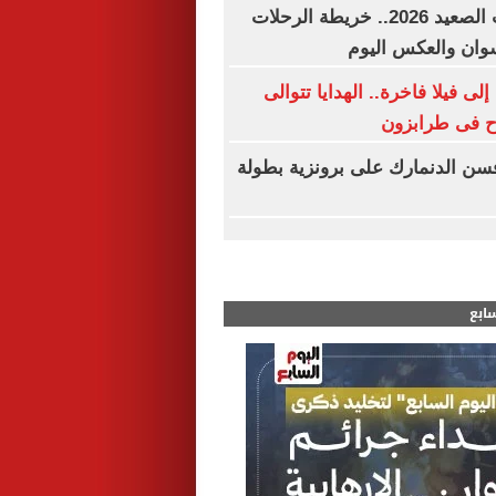
مواعيد قطارات الصعيد 2026.. خريطة الرحلات
وان والعكس اليوم
 فيلا فاخرة.. الهدايا تتوالى
ح فى طرابزون
افسن الدنمارك على برونزية بطولة
سابع