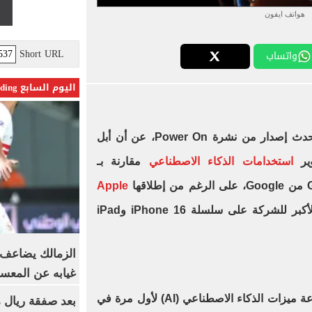
هواتف ايفون
Short URL
واتساب
اليوم السابع Trending
كشف الخبير مارك جورمان، في أحدث إصدار من نشرة Power On، عن أن أبل
ير
استخدامات الذكاء الاصطناعي
مقارنة بـ
Apple
، والتي تعد الرهان الأكبر للشركة على سلسلة iPhone 16 وiPad
الزمالك يضاعف ع
غيابه عن المعس
وبحسب ما ورد، سيتم إطلاق مجموعة ميزات الذكاء الاصطناعي (AI) لأول مرة في
بعد صفقة ريال م