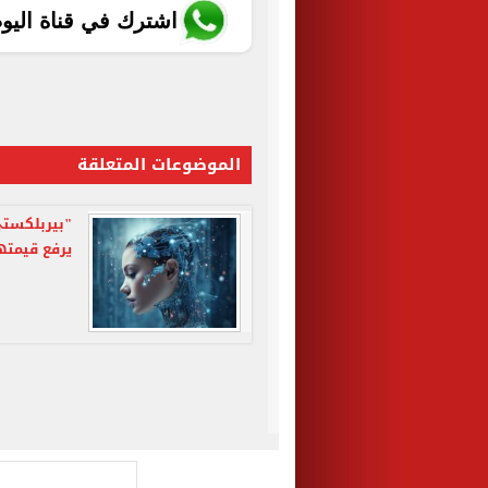
اشترك في قناة اليو
الموضوعات المتعلقة
"بيربلكستي
يرفع قيمتها لـ8 مليارا