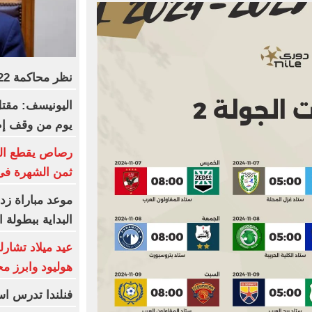
نظر محاكمة 22 متهما بخلية التجمع اليوم
يوم من وقف إطل
رصاص يقطع الب
ثمن الشهرة فى
موعد مباراة زد
البداية ببطولة ا
عيد ميلاد تشارل
هوليود وابرز مح
فنلندا تدرس ا