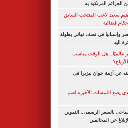
 الجرائم المرتكبة به
هيم سعيد لاعب المنتخب السابق
أحكام قضائية
صر وإسبانيا فى نصف نهائي بطولة
رة اليد
 عالميًا.. هل الوقت مناسب
لأرباح؟
ته عن أزمة خوان بيزيرا فى
ندى يضع اللمسات الأخيرة لضم
سياحى بالسعر الرسمى.. التموين
بلاغ عن المخالفين