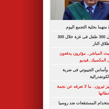
اليونيسف: مقتل 300 طفل فى غزة خلال 300
اق النار
ث المباشر.. مؤثرون يدفعون
 المكسيك..فيديو
 وأساس الجيبوتي فى ضربة
لكونفدرالية
يز ثيرون.. ما لا تعرفه عن نجمة
طاتها
ستخدام المستنقعات ضد روسيا