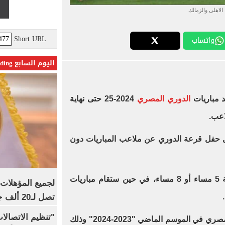
الاهلى والزمالك
Short URL
واتساب
اليوم السابع Trending
د مباريات
الدوري المصري
2024-25 حتى نهاية
اعب.
ل حفل قرعة الدوري عن ملاعب المباريات دون
وستقام جميع المباريات بين الساعة 5 مساء أو 8 مساء، في حين ستقام مباريات
تصل لـ20 ألف جنيه
"تنظيم الاتصال
وكان الأهلي قد توج بلقب الدوري المصري في الموسم الماضي "2023-2024" وذلك