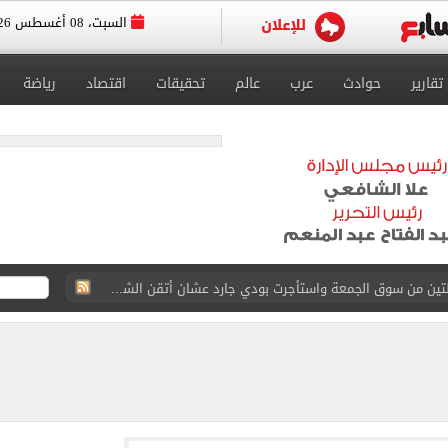
السبت، 08 أغسطس 2026
تقارير
حوادث
عرب
عالم
تحقيقات
اقتصاد
رياضة
القاضي المزيف: اشتريت بدلتين من سوق الجمعة واستأجرت بودي جارد عشان أتقن الشخصية
ة الأهلي على كأس خوان جامبر
على مستحقات محمد صلاح
ى نصف نهائى بطولة العالم
 رأسية وائل جمعة فى مران الأهلي تستحضر أمجاد الصخرة
ى معسكر إسبانيا.. جلسة عموتة وفقرة بدنية.. صور