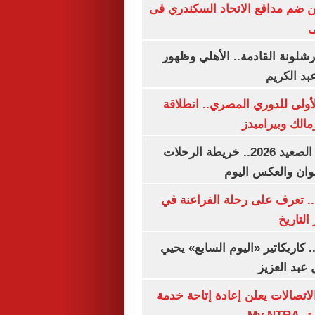
 ضم مدافع الاتحاد السكندري فى
ى
شلونة القادمة.. الأهلي وظهور
بد الكريم
لأولى للدوري المصري.. انطلاقة
مالك وبيراميدز
مواعيد قطارات الصعيد 2026.. خريطة الرحلات
وان والعكس اليوم
. تعرف على رحلة الفراعنة في
التاريخ
. كاريكاتير «اليوم السابع» يحيي
عبد العزيز
لاتصالات يعلن إعادة إتاحة خدمة