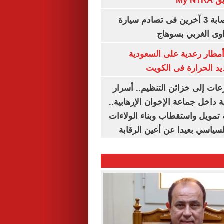
My N
مصرع سيدة وإصابة 3 آخرين فى تصادم سيارة
وى الغربي بسوهاج
مطار رعدية على السعودية
يد الحرارة فى الكويت
عات إلى خزائن التنظيم.. أسرار
 داخل جماعة الإخوان الإرهابية..
تمويل واستقطاب وبناء الولاءات
لسياسي بعيدا عن أعين الرقابة