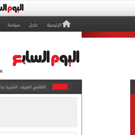
الرئيسية
عاجل
سياسة
برشلونة يطرح تذاكر مواجه
طرابزون سبور ينفي الحجز 
منتخب ناشئات كرة اليد يخسر أمام إسبانيا 27 - 26 ف
قفزة أعادت الزمن الجميل..
الأهلي ينهي مرانه الأول ف