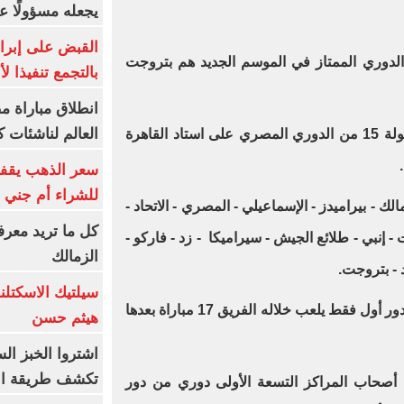
يجعله مسؤولًا عن
القبض على إبرا
 الدوري الممتاز في الموسم الجديد هم بتروجت
بالتجمع تنفيذا ل
انطلاق مباراة م
العالم لناشئات ك
مع الزمالك في الجولة 15 من الدوري المصري على استاد القاهرة
سعر الذهب يقفز
للشراء أم جني ا
أهلي - الزمالك - بيراميدز - الإسماعيلي - المصري - الاتحاد -
كل ما تريد معرف
- إنبي - طلائع الجيش - سيراميكا - زد - فاركو -
الزمالك
- بتروجت.
سيلتيك الاسكتل
يقام الدوري في الموسم الجديد من دور أول فقط يلعب خلاله الفريق 17 مباراة بعدها
هيثم حسن
اشتروا الخبز ال
تكشف طريقة الإ
ا أصحاب المراكز التسعة الأولى دوري من دور