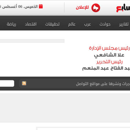
الخميس، 06 أغسطس 2026
تقارير
حوادث
عرب
عالم
تحقيقات
اقتصاد
رياضة
جرات ونشرها على مواقع التواصل
 بعد وفاة شقيقه: إمبارح فقدت أخ وكان حواليا ألف أخ
ازل؟.. أمين الفتوى يجيب (فيديو)
ماهير تحتفل بمحمد صلاح.. فيديو
 إعادة إتاحة خدمة أرقامي عبر تطبيق My NTRA