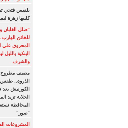
بلقيس فتحي توج
كليبها زهرة ليم
"ضلل الغلبان وا
للخائن الهارب 
المحروق على ال
البنكية بالليل 
والشرف
مصيف مطروح ه
الذروة.. طقس م
الكورنيش بعد ت
الخلابة تزيد الم
المحافظة تستعد
"صور"
المشروعات الصغ