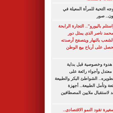
ه التحية للمرأة المعيلة في
ون.. صور
ستلم باليورو".. التجارة الرابحة
محمد ناصر الذى يمثل دور
شعب بالنهار ويتصفح أرصدته
ليحصل على أرباح بيع الوطن
دوء وخصوصية قبل بداية
عتدل وأجواء رائعة على
طويره.. الشواطئ البكر والطبيعة
تعة وتأمل الطبيعة.. أجهزة
 لاستقبال ملايين المصطافين
يرة تقود النمو الاقتصادى..