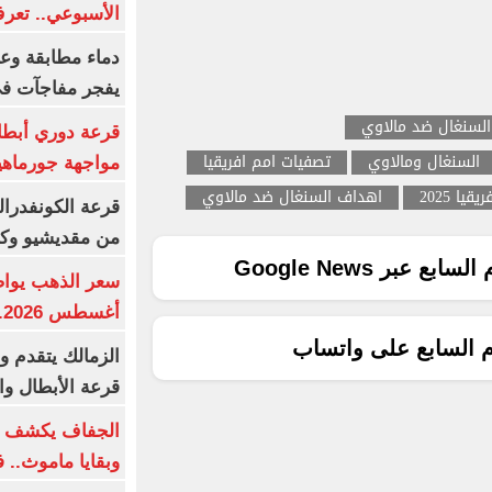
الأسبوعي.. تعر
دماء مطابقة وع
يفجر مفاجآت ف
 السنغال ضد مالاوي
قرعة دوري أبطال
السنغال ومالاوي
تصفيات امم افريقيا
مواجهة جورماهيا
قيا 2025
اهداف السنغال ضد مالاوي
قرعة الكونفدرال
من مقديشيو وكيت
ع عبر Google News
أغسطس 2026.. بكم سعر عيار 21؟
م السابع على واتساب
الزمالك يتقدم و
قرعة الأبطال وال
الجفاف يكشف أس
وبقايا ماموث.. 