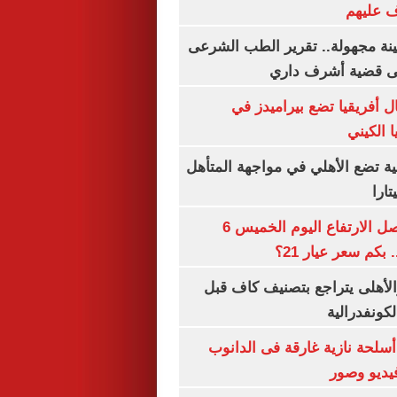
ف عليهم
ينة مجهولة.. تقرير الطب الشرعى
ى قضية أشرف داري
 أفريقيا تضع بيراميدز في
 الكيني
ية تضع الأهلي في مواجهة المتأهل
ارا
سعر الذهب يواصل الارتفاع اليوم الخميس 6
الأهلى يتراجع بتصنيف كاف قبل
كونفدرالية
لحة نازية غارقة فى الدانوب
فيديو وصور