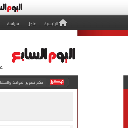
الرئيسية
عاجل
سياسة
حكم تصوير الحوادث والمشا
محمد هنيدي فى رسالة مؤثرة
ما حكم رشّ المياه أمام المن
من داخل ستاد طرابزون.. الج
القومي لتنظيم الاتصالات يعلن