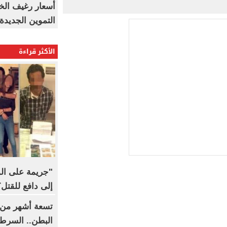
أسعار رغيف الخب
التموين الجديدة
الأكثر قراءة
"جريمة على ال
إلى دافع للقتل؟
تسعة أشهر من 
البطن.. السرط