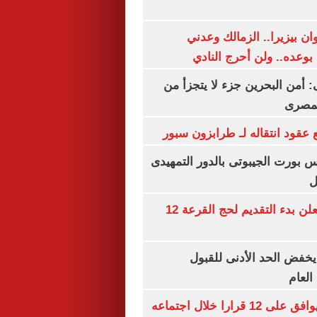
ان بيزيرا.. الزمالك وعدني
بوعده.. ولن أحرج النادي
أمن البحرين جزء لا يتجزأ من
لمصرى
عقود انتقاله لـ طرابزون سبور
س بورت الجيبوتى بالدور التمهيدى
ل
وزارة الداخلية تعلن بدء التقديم لحج القرعة 12
يخفض الحد الأدنى للقبول
العام
مجلس الوزراء يوافق على 12 قرارا خلال اجتماعه