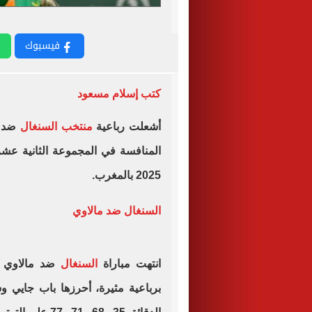
فيسبوك
كتب إسلام مسعود
أشعلت رباعية
منتخب السنغال
ضد م
المنافسة في المجموعة الثانية عشر
2025 بالمغرب.
السنغال ضد مالاوي
انتهت مباراة
السنغال
برباعية مثيرة، أحرزها باب جايي و