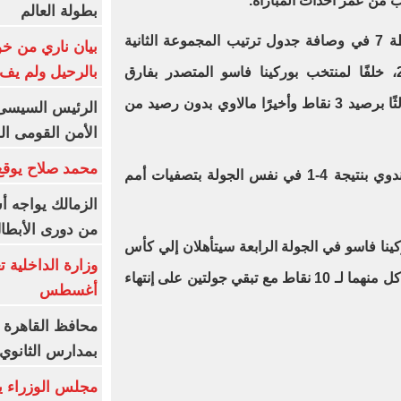
بطولة العالم
ورفع منتخب السنغال رصيده للنقطة 7 في وصافة جدول ترتيب المجموعة الثانية
بيان ناري من خو
بالرحيل ولم يف 
عشرة بتصفيات أمم أفريقيا 2025، خلفًا لمنتخب بوركينا فاسو المتصدر بفارق
الأهداف، فيما يأتي فريق بوروندي ثالثًا برصيد 3 نقاط وأخيرًا مالاوي بدون رصيد من
الرئيس السيسى: 
الأمن القومى ا
محمد صلاح يوقع 
وفاز منتخب بوركينا فاسو على بورندوي بنتيجة 4-1 في نفس الجولة بتصفيات أمم
الزمالك يواجه أ
من دورى الأبطا
نا فاسو في الجولة الرابعة سيتأهلان إلي كأس
أمم أفريقيا 2025، بعد وصول رصيد كل منهما لـ 10 نقاط مع تبقي جولتين على إنتهاء
أغسطس
محافظ القاهرة 
بمدارس الثانوي 