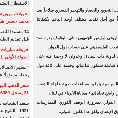
الاستيطان البش
مت التجويع والحصار والتهجير القسري سلاحاً ضد
تحويلات مرورية 
ً من أجل تقديم مختلف أوجه الدعم لأشقائنا
محمد حسين هيكل
14 مستندا للتص
تاريخي لرئيس الجمهورية في الوقوف بقوة ضد
قبل تقديم الطل
لشعب الفلسطيني على حساب دول الجوار.
خريطة مباريات ا
خ لدولة ذات سيادة، وعدوان لا رحمة فيه على
الجولة الأولى ل
مية شاملة ستكون تداعياتها وخيمة على كافة دول
"تنظيم الاتصال
يجعله مسؤولًا عن
ة السياسية بتوفير مساعدات طبية عاجلة للشعب
21 يسجل 6080 جنيها
ضح تجاه إنهاء معاناة الأبرياء في لبنان.
 الدولي بضرورة الوقف الفوري للممارسات
1931.. الشي
ق الإنسان ولقواعد القانون الدولي.