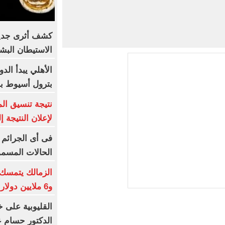
كشف أثرى جديد 
الاستيطان البش
الأهلي يبدأ الد
بترول أسيوط با
نتيجة تنسيق الم
لإعلان النتيجة إل
فى أى الجرائم 
الحالات المسمو
الزمالك يتمسك 
و6 ملايين دولار كاش شرط البيع
القليوبية على خ
الدكتور حسام عب