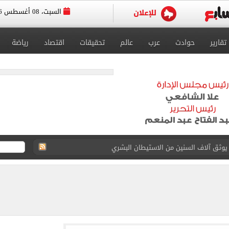
السبت، 08 أغسطس 2026
تقارير
حوادث
عرب
عالم
تحقيقات
اقتصاد
رياضة
يوثق آلاف السنين من الاستيطان البشري
نفيذ أعمال بمحور محمد حسين هيكل بالقاهرة
 فى إسبانيا.. اعرف موعد التدريب المسائي
قعات الكليات والمعاهد الموجود بها أماكن شاغرة
ا سنويا وعقد إعلاني
. الموعد المتوقع لإعلان النتيجة إلكترونيا
ة متنوعة من خلال منصتى الاستثمار المصري والأجنبي