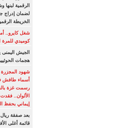
الرقمية لبنها و
لضمان إدراج جم
الخريطة الرقمي
شغل كايرو.. أم
كوميدي للمرة ال
الجيش اليمنى ي
هجمات الحوثيي
شهود المجزرة با
أسماء طافش في
رسمت غزة بالق
الألوان.. فقدت
إيماني بحفظ الف
بعد صفقة ريال 
قائمة أغلى الأف