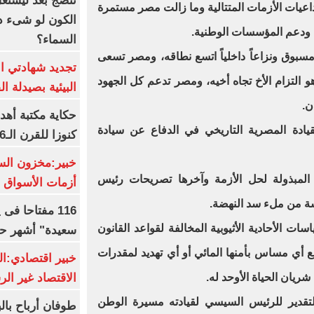
تنضج بعد ليشتغل 
تداعيات الأزمات المتتالية وما زالت مصر مستمرة
الكون لو شىء دم
يا ودعم المؤسسات الوطنية.
السماء؟
ر مسبوق ونزاعاً داخلياً اتسع نطاقه، ومصر تسعى
تجديد شهادتي الأ
هو التزام الأخ تجاه أخيه، ومصر تدعم كل الجهود
البيئية بصيدلة ال
ن.
حكاية مكتبة أهد
يادة المصرية التاريخي في الدفاع عن سيادة
كنوزا للقرن الـ16 ميلاديا
خبير:مخزون الس
ي المبذولة لحل الأزمة وآخرها تصريحات رئيس
أزمات الأسواق ا
مسة من ملء سد النهضة.
116 مفتاحا فى
ات الأحادية الأثيوبية المخالفة لقواعد القانون
سعيدة" أشهر حا
ع أي مساس بأمنها المائي أو أي تهديد لمقدرات
خبير اقتصادي:ال
الاقتصاد غير ال
ريان الحياة الأوحد له.
لتقدير للرئيس السيسي لقيادته مسيرة الوطن