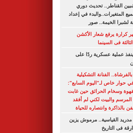
شبين القناطر.. تحديث دوري
يع المتغيرات..والبدء في إعداد
ة لشبرا الخيمة.. صور
ير كرارة يرفع شعار الأكشن
ثالثة فى السينما
نفذ عملية عسكرية ردًا على
ن
لفرشاة.. الفنانة التشكيلية
 حوار خاص لـ"اليوم السابع":
هوة وسخام الحرائق حين غابت
 المرسم والبيت لكني لم أفقد
ن بالذاكرة وانتصاره للحياة
مدريد القياسية.. مرموش يزين
ارقة فى التاريخ