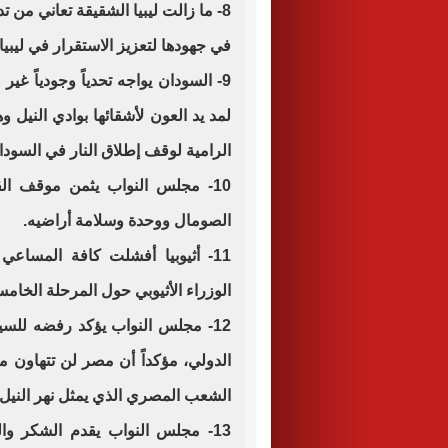
8- ما زالت ليبيا الشقيقة تعاني من 
في جهودها لتعزيز الاستقرار في ليب
9- السودان يواجه تحدياً وجودياً غي
لمد يد العون لأشقائها بوادي النيل و
الرامية لوقف إطلاق النار في السودا
10- مجلس النواب يثمن موقف الق
الصومال ووحدة وسلامة أراضيه.
11- أثيوبيا أفشلت كافة المساع
الوزراء الأثيوبي حول المرحلة الخا
12- مجلس النواب يؤكد رفضه للسياس
الدولي، مؤكداً أن مصر لن تتهاون م
الشعب المصري الذي يمثل نهر النيل ش
13- مجلس النواب يقدم الشكر وا