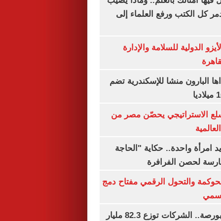
فيها أمثالك بالعلم.. وماذا يصيب
ر كل الكتب ورفع العلماء إلى
يزو الدولية للسلامة والإدارة
قاهرة
اها البارون منشا للإسكندرية تضم
لع الاستراتيجي يحصّن مصر من
لعالمية
 يد امرأة واحدة.. حكاية "الحاجة
رسة لحصن الفرافرة
حوكمة والتحول الرقمي مفتاح دمج
رسمي
طوفان أرباح بالبورصة.. الشركات توزع 82.3 مليار