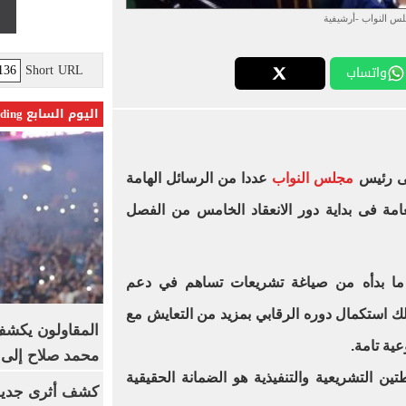
س النواب -أرشيفية
Short URL
واتساب
اليوم السابع Trending
لى رئيس
مجلس النواب
عددا من الرسائل الهامة
عامة فى بداية دور الانعقاد الخامس من الفصل
 ما بدأه من صياغة تشريعات تساهم في دعم
 استكمال دوره الرقابي بمزيد من التعايش مع
المقاولون يكشف 
ية تامة.
محمد صلاح إلى 
طتين التشريعية والتنفيذية هو الضمانة الحقيقية
كشف أثرى جديد 