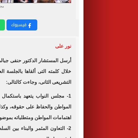
مجل
فيسبوك
نور على
أرسل المستشار الدكتور حنفى جبا
خلال كلمته التى ألقاها بالجلسة ال
التشريعى الثانى، وجاءت كالتالى:
1- مجلس النواب يتعهد باستكمال
المواطن والحفاظ على حقوقه، وكذلك
اهتمامات المواطن ومتطلباته بموضوع
2- التعاون المثمر والبناء بين السل