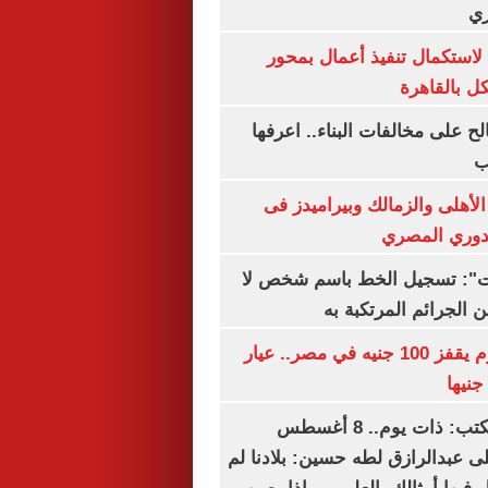
ري
لاستكمال تنفيذ أعمال بمحور
 بالقاهرة
الح على مخالفات البناء.. اعرفها
ب
لأهلى والزمالك وبيراميدز فى
لدوري المصري
ات": تسجيل الخط باسم شخص لا
 الجرائم المرتكبة به
سعر الذهب اليوم يقفز 100 جنيه في مصر.. عيار
سعيد الشحات يكتب: ذات يوم.. 8 أغسطس
خ على عبدالرازق لطه حسين: بلادنا لم