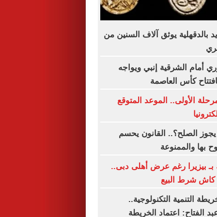
بالدقهلية يوثق آلاف السنين من
ري
وري أمام الشرقية إنبي ويواجه
فتتاح كأس العاصمة
رحلة الأولى.. الموعد المتوقع
كترونيا
يجوز الصلح؟.. القانون يحسم
ح بها والممنوعة
بـ بيزيرا رغم عرض أهلى دبى..
ريطة التنمية التكنولوجية..
د الفتاح: اعتماد الخريطة