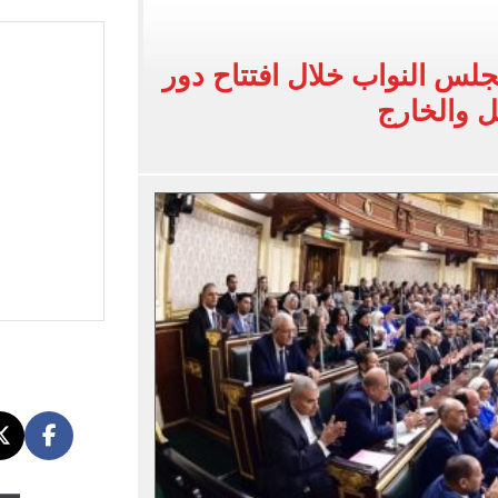
الأسواق وبطاقات التموين
ات ضم محمد علي بن رمضان لاعب الأهلى
جلس النواب خلال افتتاح دور
ل والخارج
طرابزون سبور غيّر منظور العالم للدورى التركى