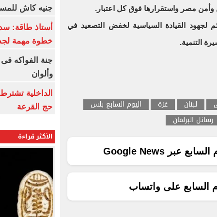
جنيه كاش للمست
وأمن مصر واستقرارها فوق كل اعتبار.
ائم لجهود القيادة السياسية لخفض التصعيد في
أستاذ طاقة: سد
خطوة مهمة لجذ
رة التنمية.
جنة الفواكه فى
وألوان
الداخلية تشترط 
ى
لبنان
غزة
اليوم السابع بلس
حج القرعة
رسائل البرلمان
الأكثر قراءة
ع عبر Google News
م السابع على واتساب