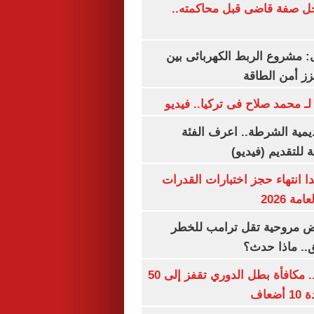
ل صفة قاضى قبل محاكمته..
 مشروع الربط الكهربائى بين
زز أمن الطاقة
لـ محمد صلاح فى تركيا.. فيديو
يمية الشرطة.. اعرف الفئة
 للتقديم (فيديو)
ا انتهاء حجز اختبارات القدرات
ة 2026
 مروحية تقل ترامب للخطر
.. ماذا حدث؟
قبل قرعة اليوم.. مكافأة بطل الدوري تقفز إلى 50
عاف