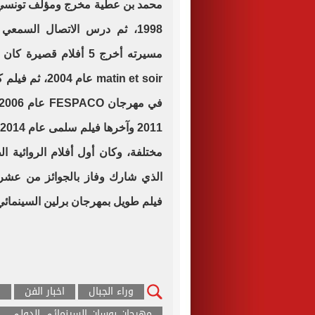
محمد بن عطية مخرج ومؤلف تونسي تخ
1998، ثم درس الاتصال السمع
مسيرته أخرج 5 أفلام قصيرة كان أولها فيلم
matin et soir
عام 2004، ث
في مهرجان
FESPACO
مختلفة، وكان أول أفلام الروائية ا
الذي شارك وفاز بالجوائز من عشرا
فيلم طويل بمهرجان برلين السينمائ
وراء الجبال
اخبار الفن
ا
مهرجان بوسان السينمائي الدولي