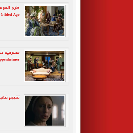
Gilded Age أكتوبر المقبل
مسرحية تسر
Oppenheimer في لندن الأسبوع ال
تقييم ضعيف من