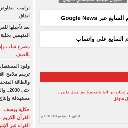
ترامب: نتفاوض
اتفاق
ع عبر Google News
بعد تأجيلها لل
المتهمين بخلية
م السابع على واتساب
مصرع شاب وإصا
بالصف
وقود المستقبل ي
ترسم ملامح اقت
والطاقة المتجد
إيفانز من ألبا بابتيستا في حفل خاص بـ
 مارفل
مستهدفة وإنتاج يتجاوز 1.5 م
حكاية يوسف.. اب
الإثنين، 11 سبتمبر 2023 03:30 م
القرآن الكريم..
القراء عبر الإن