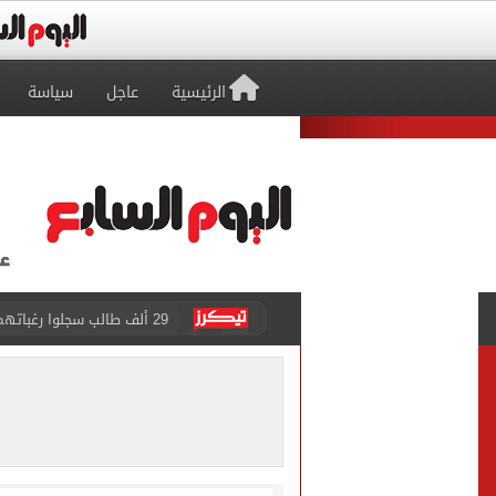
الرئيسية
عاجل
سياسة
حفلات U Arena تنطلق مع الهضبة عمرو دياب ضمن «يلا ساحل 2026» بالعلمين الجديدة
الآلاف يودعون عروس الشرقية
هل التربح من السوشيال ميدي
«يلا ساحل 2026» يقدم نموذجا جديدا للتسويق السياحى عبر المحتوى التفاعلى
الرئيس السيسى يستقبل ملك 