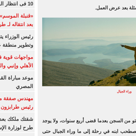
10 فى انتظار الفرعون (فيديو)
ئلة بعد عرض العمل.
«قنبلة الموسم»
بعد انتقاله لـ ط
رئيس الوزراء ي
وتطوير منطقة ع
مواجهات قوية فى
الأهلي وإنبي وال
موعد مباراة الق
المصري
وراء الجبال
مهندس صفقة مح
رئيس طرابزون 
لتو من السجن بعدما قضى أربع سنوات، ولا يوجد
طرح لوزارة الإس
طحب ابنه في رحلة إلى ما وراء الجبال حتى