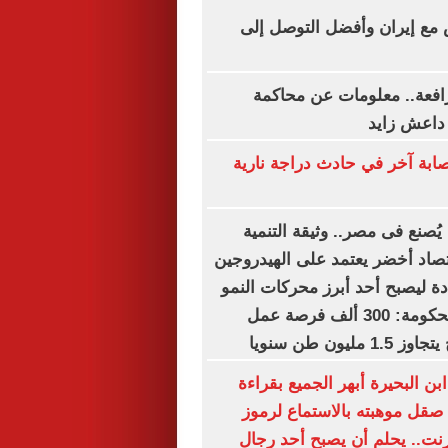
 مع إيران وأفضل التوصل إلى
مرافعة.. معلومات عن محاكمة
 داعش زايد
بة آخر في حادث دراجة نارية
ُصنع فى مصر.. وثيقة التنمية
صاد أخضر يعتمد على الهيدروجين
دة ليصبح أحد أبرز محركات النمو
حتى 2030.. والحكومة: 300 ألف فرصة عمل
ليون طن سنويا
ن البحيرة أبهر الجميع بقراءة
 صقل موهبته بالاستماع لرموز
ترنت.. يحلم أن يصبح أحد رجال