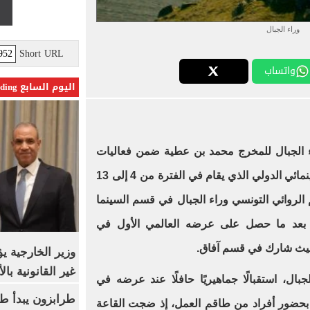
وراء الجبال
Short URL
واتساب
اليوم السابع Trending
اء الجبال للمخرج محمد بن عطية ضمن فعاليات
النسخة 28 من مهرجان بوسان السينمائي الدولي الذي يقام في الفترة من 4 إلى 13
 الروائي التونسي وراء الجبال في قسم السينما
ية بعد ما حصل على عرضه العالمي الأول في
ث شارك في قسم آفاق.
وزير الخارجية 
غير القانونية با
جبال، استقبالًا جماهيريًا حافلًا عند عرضه في
طرابزون يبدأ ط
 بحضور أفراد من طاقم العمل، إذ ضجت القاعة