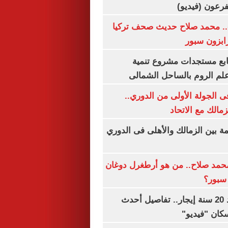
.. محمد صلاح حديث صحف تركيا
رابزون سبور
تابع مستجدات مشروع تنمية
لم الروم بالساحل الشمالى
 الجولة الأولى من الدوري..
زمالك مع الاتحاد
مة بين الزمالك والأهلى فى الدوري
مد صلاح.. من هو أرطغرل دوغان
سبور؟
شقتك ملكك بعد 20 سنة إيجار.. تفاصيل أحدث
كان "فيديو"