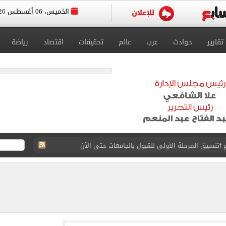
الخميس، 06 أغسطس 2026
تقارير
حوادث
عرب
عالم
تحقيقات
اقتصاد
رياضة
 إلى مثواها الأخير بعد وفاتها ليلة زفافها.. صور
ا حلال أم حرام؟.. أمين الفتوى يجيب «فيديو»
البحرين بمطار العلمين الدولى.. صور