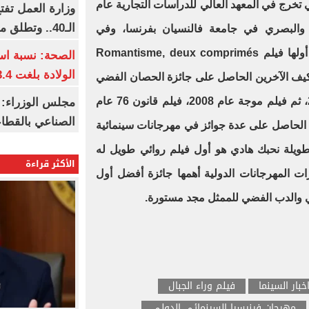
رج في المعهد العالي للدراسات التجارية عام
وزارة العمل تف
الـ40.. وتطلق مبادرة دعم الخبرات
ي والبصري في جامعة فالنسيان بفرنسا، وفي
Romantisme, deux comprimés
الصحة: نسبة اس
الولادة بلغت 63.4% خلال 2026
م فيلم كيف الآخرين الحاصل على جائزة الحصان الفضي
عام 2006، ثم فيلم موجة عام 2008، فيلم قانون 76 عام
مجلس الوزراء: 
الصناعي بالقطاع
2011 وآخرها فيلم سلمى عام 2014 الحاصل على عدة جوائز في مهرجانات سينمائية
لطويلة نحبك هادي هو أول فيلم روائي طويل له
الأكثر قراءة
ت المهرجانات الدولية أهمها جائزة أفضل أول
ي والدب الفضي للممثل مجد مستورة.
خبار السينما
فيلم وراء الجبال
مهرجان فينيسيا السينمائي الدولي