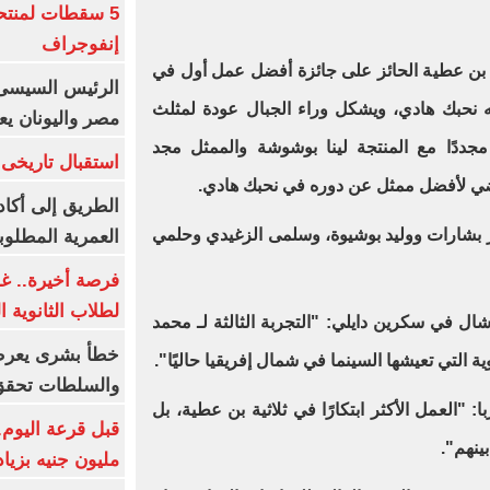
5 سقطات لمنتح
إنفوجراف
 بن عطية الحائز على جائزة أفضل عمل أول في
الرئيس السيسى:
عام 2016 عن فيلمه نحبك هادي، ويشكل وراء الجبال عودة لمثلث
مصر واليونان يع
مجددًا مع المنتجة لينا بوشوشة والممثل مجد
استقبال تاريخى 
ضي لأفضل ممثل عن دوره في نحبك هادي.
الطريق إلى أكاد
ر بشارات ووليد بوشيوة، وسلمى الزغيدي وحلمي
العمرية المطلوبة
فرصة أخيرة.. غد
لطلاب الثانوية العام
رشال في سكرين دايلي: "التجربة الثالثة لـ محمد
خطأ بشرى يعرض
ة التي تعيشها السينما في شمال إفريقيا حاليًا".
والسلطات تحقق
 "العمل الأكثر ابتكارًا في ثلاثية بن عطية، بل
ينهم".
مليون جنيه بزيادة 10 أض