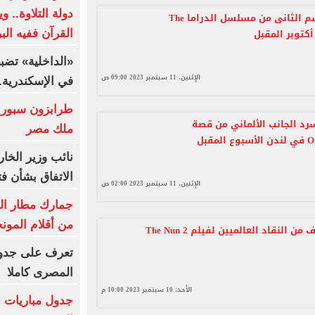
دولة التلاوة.. و
طرح الموسم الثانى من مسلسل الدراما The
القرآن ففيه البر
«الداخلية» تضبط
الإثنين، 11 سبتمبر 2023 09:00 ص
في الإسكندرية..
طرابزون سبور 
د الجانب الألماني من قصة
ملك مصر
مقبل
نائب وزير الخا
الاتفاق بشأن ف
الإثنين، 11 سبتمبر 2023 02:00 ص
جمارك مطار ال
من أقلام المون
 النقاد العالميين لفيلم The Nun 2
تعرف على جدول 
المصرى كاملا
الأحد، 10 سبتمبر 2023 10:00 م
جدول مباريات ا