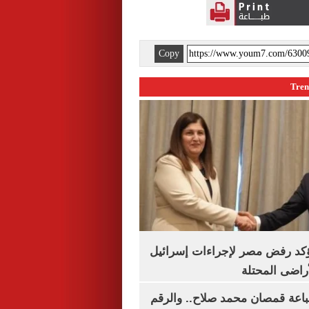
Copy
يؤكد رفض مصر لإجراءات إسرائيل
لأراضى المحتلة
باعة قمصان محمد صلاح.. والرقم