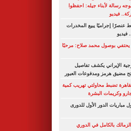
يوجه رسالة لأبناء جيله: احفظوا
كة.. فيديو
 عنصرًا إجراميًا يبيع المخدرات
 فيديو
يحتفي بوصول محمد صلاح: مرحبًا
رجية الإيراني يكشف تفاصيل
تح مضيق هرمز ومدفوعات العبور
قاهرة تضبط محاولتي تهريب كمية
جارو وكريمات البشرة
مباريات الدور الأول للدورى
لزمالك بالكامل في الدوري