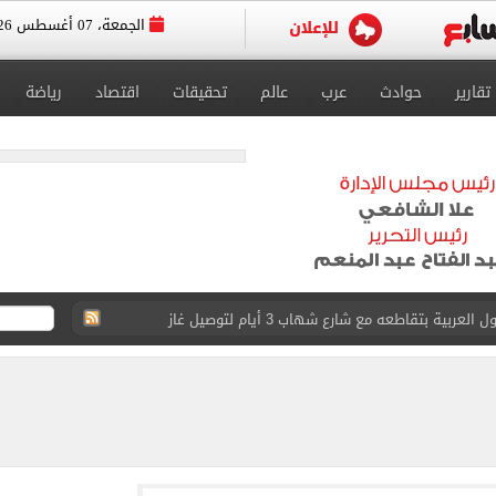
الجمعة، 07 أغسطس 2026
تقارير
حوادث
عرب
عالم
تحقيقات
اقتصاد
رياضة
عد تصدره قائمة بيلبورد عربية لـ68 أسبوعا
عى الغربى كليا من المنيب للعياط.. اعرف التحويلات
ون اليوم السابع فى حفل تقديمه باستاد طرابزون.. فيديو
سجل هذا الرقم
ذا صن وميرور حول علاج سيدة بريطانية في شرم الشيخ