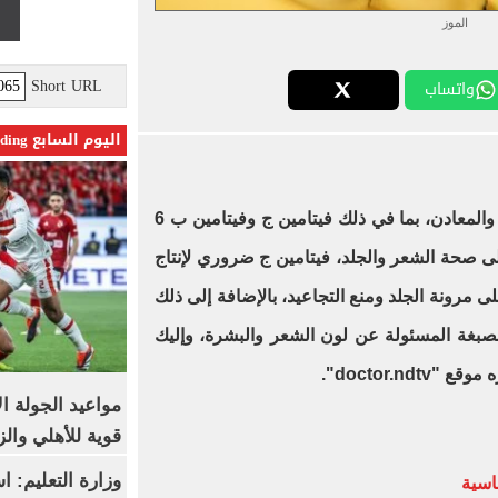
الموز
Short URL
واتساب
اليوم السابع Trending
مصدرًا رائعًا للفيتامينات والمعادن، بما في ذلك فيتامين ج وفيتامين ب 6
لى صحة الشعر والجلد، فيتامين ج ضروري لإنتاج
 مرونة الجلد ومنع التجاعيد، بالإضافة إلى ذلك
ج الميلانين، الصبغة المسئولة عن لون الشعر والبشرة، وإليك
ره موقع "
doctor.ndtv
".
مواعيد الجولة ا
قوية للأهلي والز
وزارة التعليم: 