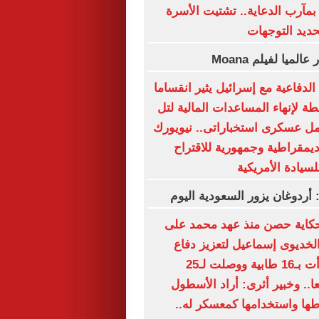
بمآرب الدعاية.. تشتيت الأسرة
حديد التوجهات
لدفاعية مع إسرائيل يثير انقساما
ة لإنهاء المساعدات المالية لتل
مل عسكرى استخباراتى.. نيويورك
ديمقراطية وجمهورية للاقتراح
لسيادة الأمريكية
: أردوغان يزور السعودية اليوم
كاية حصن منذ عهد محمد على
 الخديوى إسماعيل لتعزيز دفاع
الإسكندرية.. بدأت بـ16 طابية ووصلت لـ25
4 مدفعا.. وخبير أثرى: أراد الأسطول
طها واستخدامها كمعسكر له..