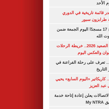
م الأحد
 قائمة تاريخية في الدوري
ة طرابزون سبور
«الأوقاف» تفتتح 17 مسجدًا اليوم الجمعة ضمن
وت الله
مواعيد قطارات الصعيد 2026.. خريطة الرحلات
وان والعكس اليوم
. تعرف على رحلة الفراعنة في
التاريخ
. كاريكاتير «اليوم السابع» يحيي
عبد العزيز
لاتصالات يعلن إعادة إتاحة خدمة
My N