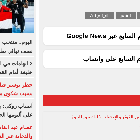
الشعر
الفيتامينات
ع عبر Google News
اليوم.. منتخب ن
نصف نهائي بطول
م السابع على واتساب
3 اتهامات في ا
خليفة أمام الق
بسبب شكوى من 
آيساب روكى: ري
على ألبومها الج
ن التوتر والإجهاد ..خليك في الموز
عصام عبد القاد
والدعاية غير ال