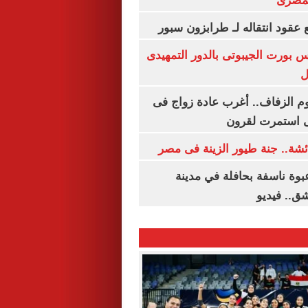
لمصرى
عقود انتقاله لـ طرابزون سبور
س بورت الجيبوتى بالدور التمهيدى
ل
م الزفاف.. أغرب عادة زواج فى
 استمرت لقرون
شة.. جنة طيور الزينة فى مصر
بوة ناسفة بحافلة في مدينة
ق.. فيديو