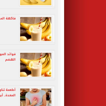
فاكهة المو
فوائد الموز
الهضم
أطعمة تناو
المعدة.. أب