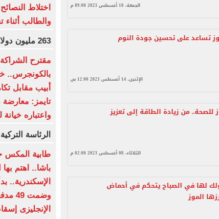
الجمعة، 18 أغسطس 2023 09:00 م
اختلاط النصائح 
والطالب أثناء ت
ز تساعد على تحسين جودة النوم
263 مليون دولار عالميا لفيلم Moana
مقترح الشراكة ا
بالكونجرس.. خط
الإثنين، 14 أغسطس 2023 12:00 ص
أبيب مقابل تكا
تايمز: معارضة 
 للصحة.. من زيادة الطاقة إلى تعزيز
واعتباره خيانة ل
الرئاسة التركية
الثلاثاء، 08 أغسطس 2023 02:00 م
طابية المكس ح
باشا.. اهتم بها
لك لها في الصباح يتحكم في أحماض
وضمت 9
رزها الموز
الإنجليزى إسقا