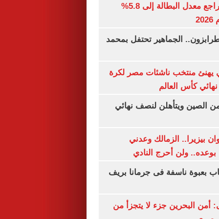
جهاز الإحصاء: تراجع معدل البطالة إلى 5.8%
20
رابزون.. الجماهير تحتفل بمحمد
يهنئ منتخب ناشئات مصر لكرة
نهائي كأس العالم
من الصين ويتأهلن لنصف نهائي
ان بيزيرا.. الزمالك وعدني
بوعده.. ولن أحرج النادي
اب بعبوة ناسفة فى جرمانا بريف
أمن البحرين جزء لا يتجزأ من