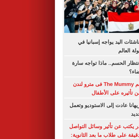
اشئات اليد يواجه إسبانيا في
ة العالم
نتظار الحسم.. ماذا تواجه سارة
ضاء؟
حظر بوستر فيلم The Mummy فى مترو لندن
تأثيره على الأطفال
هانا عادت إلى الاستوديو وتعمل
ديد
ر يكتب عن تأثير وسائل التواصل
دقيقة على طلاب ما بعد الثانوية: