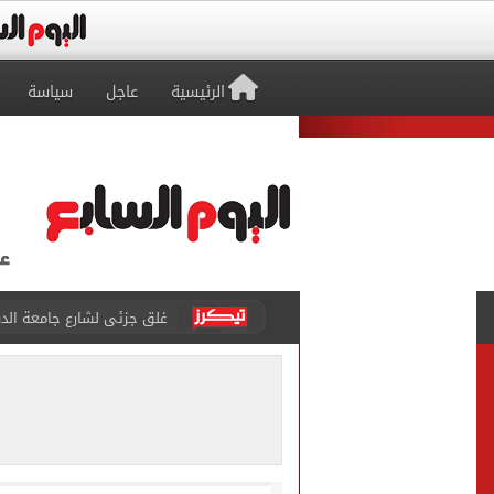
الرئيسية
عاجل
سياسة
عمرو دياب يدخل موسوعة جينيس ب
إغلاق طريق مصر أسوان الزرا
محمد صلاح يظهر على تليفزي
أسعار الذهب في مصر تتراجع.. وعيار 21 ي
الاستعلامات تفند ادعاءات 