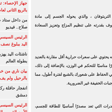
بالربع الثانى لعام 26
تربتوفان ، والذي يحوله الجسم إلى مادة
من داخل ستاد ط
ف بقدرته على تنظيم المزاج وتعزيز السعادة
صلاح.. فيديو
الرئيس السيسي 
اليد ببلوغ نصف 
ناشئات اليد يهز
أنه يحتوي على سعرات حرارية أقل مقارنة بالعديد
بطولة العالم
ًا مناسبًا للتحكم في الوزن، بالإضافة إلى ذلك،
بيان ناري من خو
في الحفاظ على شعورك بالشبع لفترة أطول، مما
بالرحيل ولم يف 
جبات الخفيفة غير الضرورية
.
انفجار حافلة رك
دمشق
الرئيس السيسى: 
هيدرات التي تعد مصدرًا أساسيًا للطاقة للجسم،