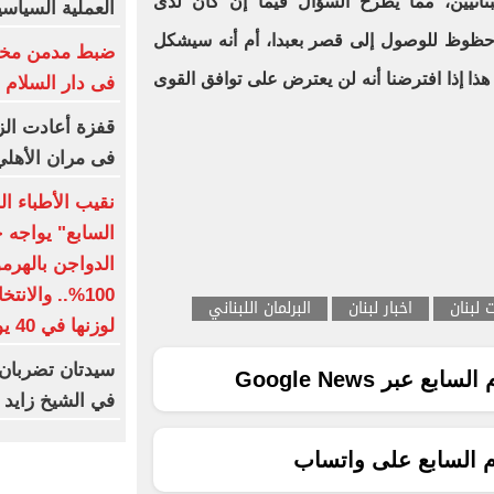
بنانيين، مما يطرح السؤال فيما إن كان لدى
العملية السياسي
حظوظ للوصول إلى قصر بعبدا، أم أنه سيشكل
ضبط مدمن مخدر
ذا إذا افترضنا أنه لن يعترض على توافق القوى
فى دار السلام
قفزة أعادت الز
فى مران الأهل
نقيب الأطباء ا
السابع" يواجه 
الدواجن بالهرمو
100%.. والا
ت لبنان
اخبار لبنان
البرلمان اللبناني
لوزنها في 40 يوما
سيدتان تضربان 
ع عبر Google News
في الشيخ زايد
م السابع على واتساب