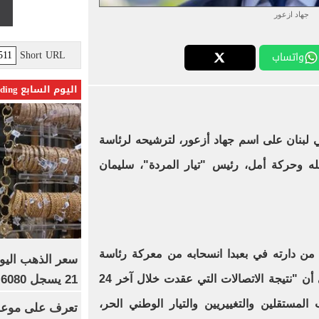
جهاد ازعور
Short URL
واتساب
اليوم السابع Trending
 لبنان على اسم جهاد أزعور، لترشيحه لرئاسة
ه وحركة أمل، رئيس "تيار المردة"، سليمان
من دارته في بعبدا انسحابه من معركة رئاسة
21 يسجل 6080 جنيها
الجمهورية لصالح أزعور، مشيراً إلى أن "نتيجة الاتصالات التي عقدت خلال آخر 24
لمستقلين والتغييريين والتيار الوطني الحر،
تعرف على موعد 