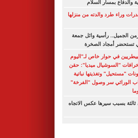
ة والدفاع بمسار السلام
ات وراء طرد والدته من منزلها
من الجميل.. رأسية وائل جمعة
ي تستحضر أمجاد الصخرة
لبيطريين في حوار خاص لـ"اليوم
خرافات "السوشيال ميديا": حقن
نات "مستحيل" وتغذيتها نباتية
نتخاب الوراثي سر وصول "الفرخة"
ثالثة بسبب سيرها عكس الاتجاه