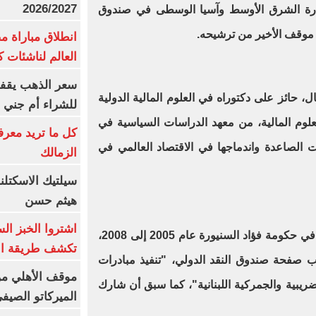
2026/2027
ارة الشرق الأوسط وآسيا الوسطى في صندوق
لى موقف الأخير من ترشيحه
.
انطلاق مباراة م
العالم لناشئات ك
سعر الذهب يقفز
ل، حائز على دكتوراه في العلوم المالية الدولية
للشراء أم جني ا
علوم المالية، من معهد الدراسات السياسية في
كل ما تريد معرف
ت الصاعدة واندماجها في الاقتصاد العالمي في
الزمالك
سيلتيك الاسكتل
هيثم حسن
اشتروا الخبز ال
وسبق أن شغل منصب وزير المالية في حكومة فؤاد السنيورة عام 2005 إلى 2008،
تكشف طريقة الإ
ب صفحة صندوق النقد الدولي، "تنفيذ مبادرات
موقف الأهلي من
ضريبية والجمركية اللبنانية"، كما سبق أن شارك
الميركاتو الصيف