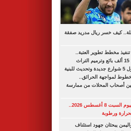
لة.. كيف خسر ريال مدريد صفقة
تنفيذ مخطط تطوير العتبة..
تستهدف تنظيم 15 ألف بائع وترميم التراث
المعمارى.. دخول 5 شوارع جديدة وتحديث للبنية
 خطوط لمواجهة الحرائق..
ين أصحاب المحلات من ممارسة
حالة الطقس اليوم السبت 8 أغسطس 2026..
حرارة ورطوبة
اليمن يبحثان جهود استئناف