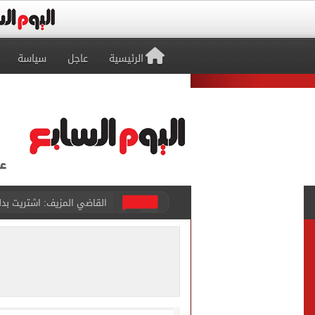
الرئيسية
عاجل
سياسة
برشلونة يطرح تذاكر مواجه
طرابزون سبور ينفي الحجز 
منتخب ناشئات كرة اليد يخسر أمام إسبانيا 27 - 26 ف
قفزة أعادت الزمن الجميل..
الأهلي ينهي مرانه الأول ف