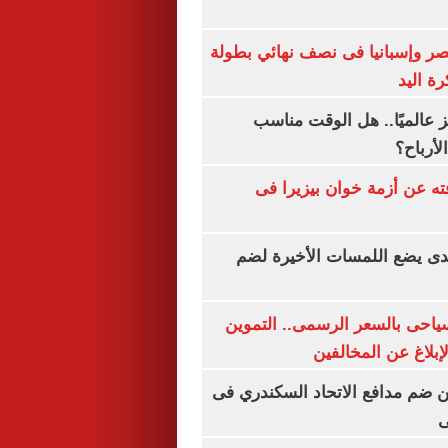
صر وإسبانيا فى نصف نهائي بطولة
رة اليد
 عالميًا.. هل الوقت مناسب
لأرباح؟
ته عن أزمة خوان بيزيرا فى
ندى يضع اللمسات الأخيرة لضم
سياحى بالسعر الرسمى.. التموين
بلاغ عن المخالفين
 ضم مدافع الاتحاد السكندري فى
ى