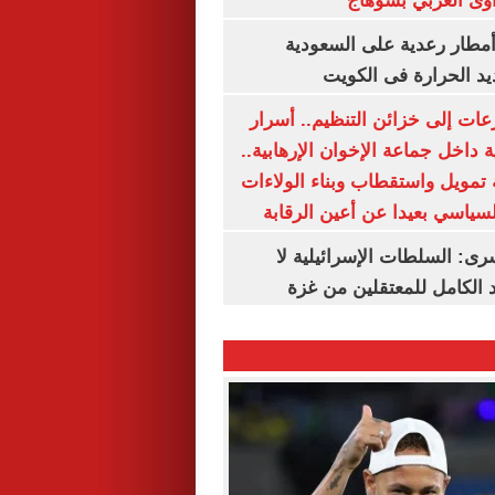
وى الغربي بسوهاج
مطار رعدية على السعودية
يد الحرارة فى الكويت
عات إلى خزائن التنظيم.. أسرار
 داخل جماعة الإخوان الإرهابية..
تمويل واستقطاب وبناء الولاءات
لسياسي بعيدا عن أعين الرقابة
رى: السلطات الإسرائيلية لا
الكامل للمعتقلين من غزة