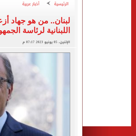
"تنظيم الاتصالات": تسجيل ا
الرئيسية
أخبار عربية
مشاهد ساحرة على شاطئ رأس
لبنان.. من هو جهاد أ
الكشف عن قصر محمد صلاح ا
اللبنانية لرئاسة الجمه
الاتحاد التركي يمنح طرابز
الإثنين، 05 يونيو 2023 07:17 م