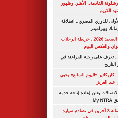
شلونة القادمة.. الأهلي وظهور
بد الكريم
لأولى للدوري المصري.. انطلاقة
مالك وبيراميدز
مواعيد قطارات الصعيد 2026.. خريطة الرحلات
وان والعكس اليوم
. تعرف على رحلة الفراعنة في
التاريخ
. كاريكاتير «اليوم السابع» يحيي
عبد العزيز
لاتصالات يعلن إعادة إتاحة خدمة
My N
مصرع سيدة وإصابة 3 آخرين فى تصادم سيارة