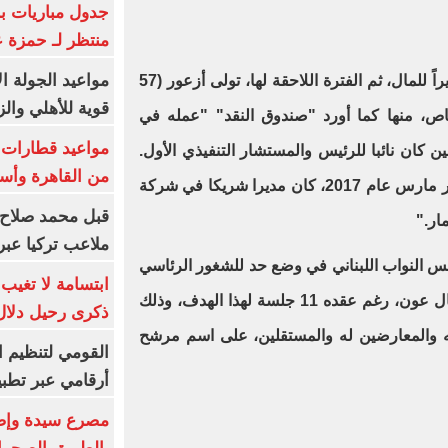
جدول مباريات بر
منتظر لـ حمزة ع
مواعيد الجولة ا
وخلال الفترة السابقة على عمله وزيراً للمال، ثم الفترة اللاحقة لها، تولى أزعور (57
قوية للأهلي والز
اص، منها كما أورد "صندوق النقد" "عمله في
ن كان نائبا للرئيس والمستشار التنفيذي الأول.
من القاهرة وأس
وقبل انضمامه إلى الصندوق في شهر مارس عام 2017، كان مديرا شريكا في شركة
قبل محمد صلاح.
ار
".
ملاعب تركيا عبر 
س النواب اللبناني في وضع حد للشغور الرئاسي
ابتسامة لا تغيب.
بعد انتهاء ولاية الرئيس السابق ميشال عون، رغم عقده 11 جلسة لهذا الهدف، وذلك
ذكرى رحيل دلال 
له والمعارضين له والمستقلين، على اسم مرشح
القومي لتنظيم ا
أرقامي عبر تطبيق TRA