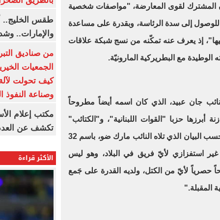
بالطريق الصحرا
ان المشترك لقوى المعارضة، "مواصفات شخصية
طقس الخليج.. أ
 للوصول إلى سدة الرئاسة، وبقدرة على مساعدة
والإمارات.. وشد
يها"، إذ يعرف عنه تمكّنه من نسج شبكة علاقات
من صناديق التبر
ه الوطيدة مع البطريركية المارونيّة
.
الجمعيات الخيرية
كيف تحولت لآلة 
وصناعة النفوذ ا
ائب جان عبيد، الذي كان اسمه أيضاً مطروحاً
مكتب إعلام الأس
ة أبرزها حزبا "القوات اللبنانية"، و"الكتائب"
تكشف عن العدد 
إضافة إلى "التيار الوطني الحر"، وبحسب البيان الذي تلاه النائب مارك ضو، باسم 32
غير استفزازي لأيّ فريق في البلاد، وهو ليس
الأكثر قراءة
صرياً لأيّ من الكتل، ولديه القدرة على جَمع
".