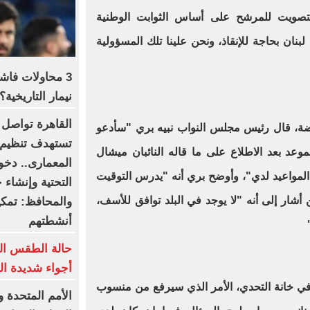
تصويت للمرشح على أساس الثوابت الوطنية
ن لبنان بحاجة للإنقاذ، ونحن علينا تلك المسؤولية
3 محاولات فاش
نيمار التاريخية؟
القاهرة تواصل 
ضة، قال رئيس مجلس النواب نبيه بري "سأدعو
عد بعد الاطلاع على ما قاله النائبان ميشال
مواعيد لدي"، وأوضح بري أنه "يدرس التوقيت
التحتية وإنشاء
ن أشار إلى أنه "لا يوجد في البلد توافق للأسف،
والمحافظ: تمك
أنشطتهم
أجواء شديدة ال
في خانة التحدي، الأمر الذي سيرفع من منسوب
الأمم المتحدة و