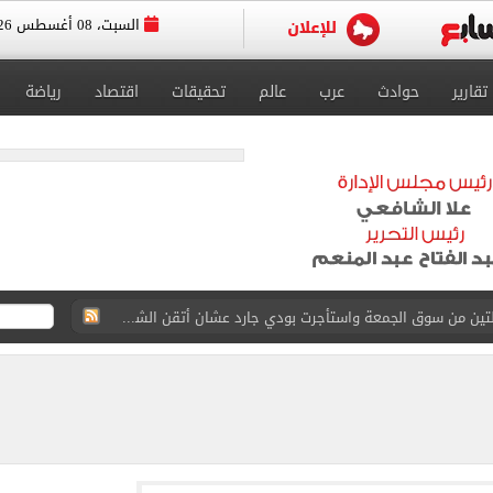
السبت، 08 أغسطس 2026
تقارير
حوادث
عرب
عالم
تحقيقات
اقتصاد
رياضة
ة الأهلي على كأس خوان جامبر
على مستحقات محمد صلاح
ى نصف نهائى بطولة العالم
 رأسية وائل جمعة فى مران الأهلي تستحضر أمجاد الصخرة
ى معسكر إسبانيا.. جلسة عموتة وفقرة بدنية.. صور