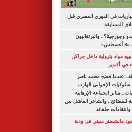
اعيد أبرز 5 مباريات فى الدوري المصري قبل
دو وجورجينا؟.. والبرتغاليون
طس»
بيع مواد بترولية داخل جراكن
 في أكتوبر
دلة.. عندما فضح محمد ناصر
 سلوكيات الإخوانى الهارب
ت.. منابر الجماعة الإرهابية
 للفضائح.. والشاعر الفاشل بين
وانتقادات حلفائه
د مانشستر سيتي فى ودية