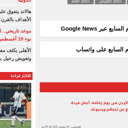
حمام العريس
حمام الهنا
الدولية
هالاند يتفوق عل
الأهداف بالقرن 21
ع عبر Google News
موعد تاريخي.. 
نو» 19 أغسطس
م السابع على واتساب
الأهلى يكثف مف
وتعويض رحيل ب
الأكثر قراءة
أردن فى يوم زفافه: أجمل فرحة
 من تحبهم ويحبونك
الخميس، 01 يونيو 2023 09:40 ص