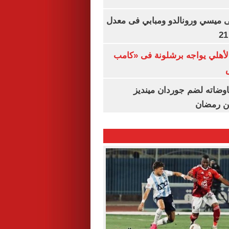
ى ميسي ورونالدو ومبابي فى معدل
الأهلي يواجه برشلونة فى «كامب
اوضاته لضم جوردان مينديز
ن رمضان