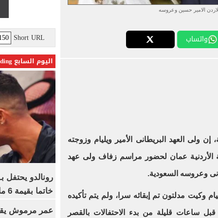
لاردن الامير حسين وعروسه
Short URL
واتساب
اليوم السابع Trending
إن ولى العهد البريطانى الأمير ويليام وزوجته
ة الأردنية عمان لحضور مراسم زفاف ولى عهد
انى وعروسه السعودية.
رونالدو يحتفل ب
خاتما بقيمة 6 ملايين يورو
ام وكيت مدلتون تم إبقائه سرا، ولم يتم تأكيده
عمر مرموش يقود
 قبل ساعات قليلة من بدء الاحتفالات بالقصر