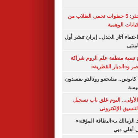
التعليم العالى تحذر: 5 خطوات تحمى الطلاب من
يانات الوهمية
ن اختفاء آثار الجدل.. إيران تنشر أول
منئى
تنمية منطقة علم الروم شراكة
صر و«الديار القطرية»
كابوس.. مشجعو رونالدو يفسدون
نيسة
لأولى.. اليوم غلق باب تسجيل
لتنسيق الإلكترونى
 الزمالك بـ«البطاقة المؤقتة»
لى أهلي دبي