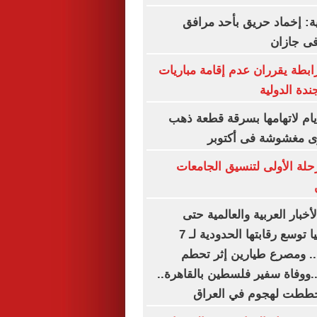
ة: إخماد حريق بأحد مرافق
فى جازان
رابطة يقرران عدم إقامة مباريات
ندة الدولية
س سيدة 4 أيام لاتهامها بسرقة قطعة ذهب
رى مغشوشة فى أكتوبر
رحلة الأولى لتنسيق الجامعات
أخبار العربية والعالمية حتى
الظهيرة.. إسبانيا توسع رقابتها الحدودية لـ 7
. ومصرع طيارين إثر تحطم
..ووفاة سفير فلسطين بالقاهرة..
خططت لهجوم في العراق