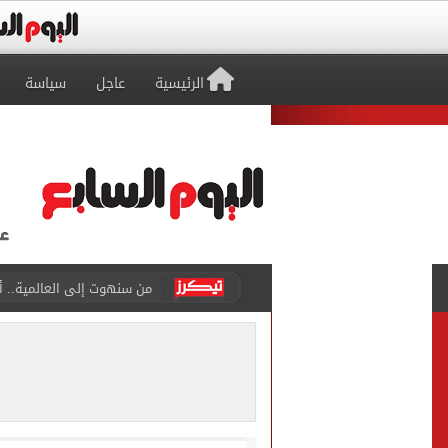
الرئيسية
عاجل
سياسة
من سنهوت إلى العالمية.. أق
الجارديان: طرابزون سبور هز
عمر مرموش يقود مانشستر س
رامي ربيعة ينافس على جائز
وزير الزراعة يعلن تجاوز الصادرات الزراعي