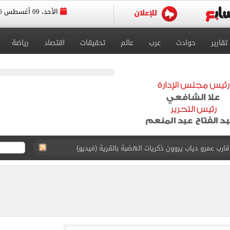
الأحد، 09 أغسطس 2026
تقارير
حوادث
عرب
عالم
تحقيقات
اقتصاد
رياضة
ارب عمرو دياب يروون ذكريات الهضبة بالقرية (فيديو)
 عرش أندية إسطنبول بالتعاقد مع محمد صلاح
يتي فى ودية أتلتيكو مدريد
ة أفضل لاعب فى الإمارات بتصويت الجماهير
ة المصرية 6.2 مليون طن حتى الآن