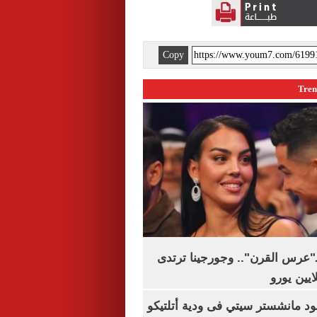
Copy
ـ"عرس القرن".. وجورجينا ترتدى
 مانشستر سيتي فى ودية أتلتيكو