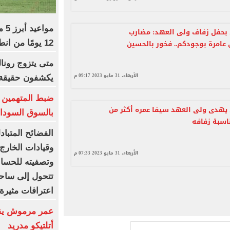
مو
 بحفل زفاف ولى العهد: مضارب
عامرة بوجودكم.. فخور بالحسين
12 يومًا من انطلاق المسابقة
متى يتزوج رونال
الأربعاء، 31 مايو 2023 09:17 م
يكشفون حقيقة «8 أغس
ضبط المتهمين ب
 يهدى ولى العهد سيفا عمره أكثر من
بالسوق السوداء
الفضائح المتبا
وقيادات الخارج
الأربعاء، 31 مايو 2023 07:33 م
وتصفيته للحسابا
تتحول إلى ساحة
اعترافات مثيرة 
عمر مرموش يقو
أتلتيكو مدريد