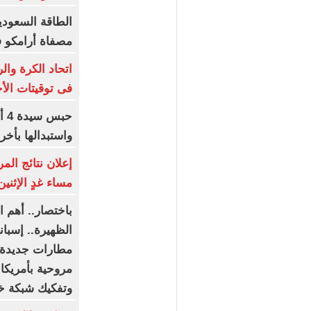
الطاقة السعودي
مصفاة أرامكو 
اتحاد الكرة وال
فى توقيتات الأج
حب
واستبدالها بأخ
إعلان نتائج الم
مساء غدٍ الإثنين
باختصار.. أهم ال
مطارات جديدة.
مروحية بأمريكا
وتفكيك شبكة 