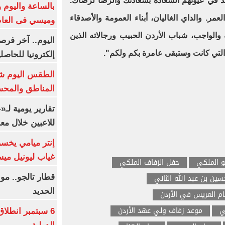
تجد في عيونهم السعادة بسعادتك والرضا لرضاك.
بالساعة واليوم و
مر. والداي الغاليان، أبناء العمومة والأصدقاء
وميسي فى العا
والواجب، شباب الأردن الحبيب ورجالاته الذين
اليوم.. آخر فرص
التي كانت وستبقى عامرة بكم ولكم".
إلكترونيا للحاصل
الطقس اليوم شد
المناطق والمحسوسة 
تقارير يومية لـ
للاعبين خلال مع
إنتر ميامي يخسر 
غياب ليونيل ميس
 الملكي
حفل الزفاف الملكي
حسين بن عبد الله الثاني
قطار تالجو.. م
الحديد
م العريس في الأردن
ي
موعد زفاف ولي عهد الأردن
6 سبتمبر انطلا