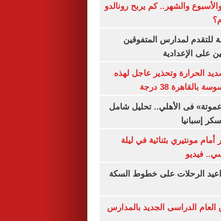
الأسبوع والشهر.. كم يربح رونالدو
م؟
ة للتقدم لمدارس المتفوقين
ين على الإعدادية
يد الحرارة وتحذير عاجل لهذه
بالقاهرة 38 درجة
«عموتة» فى الأهلي.. تحليل شامل
سكر إسبانيا
أمام مونتيري بثنائية في ليلة
ي.. فيديو
واعيد الرحلات على خطوط السكة
ق العام الدراسى الجديد بالمدارس