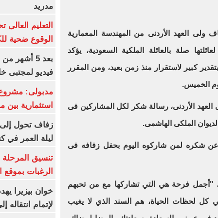
مدريد
ولى العهد الأردنى من المهندسة المعمارية
الوقوع ضحية للك
ئلتها صلة بالعائلة الملكية السعودية، يؤكد
بعد 5 أشهر م
تقدير كبير لاستقرار منذ زمن بعيد، ومن المقرر
فيديو لمجتبى خا
يوم الخميس.
مدبولى: مشروع 
استثمارية بين م
ى العهد الأردنى، رسالة شكر لكل المشاركين فى
يوان الملكى الهاشمى.
زفاف تحول إلى 
ليلة العمر في ك
 عن شكره لمن شاركوه اليوم بحفل زفافه فى
تنسيق المرحلة ا
الرغبات بموقع ا
، "أجمل فرحة هي التي تشاركها مع من تحبهم
خوان بيزيرا يهدد
ي كل لحظات الحياة، هم السند الذي لا يغيب
لإتمام انتقاله إ