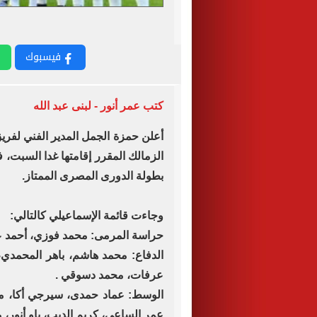
فيسبوك
كتب عمر أنور - لبنى عبد الله
أعلن حمزة الجمل المدير الفني لفر
الزمالك المقرر إقامتها غدا السبت،
بطولة الدورى المصرى الممتاز.
وجاءت قائمة الإسماعيلي كالتالي:
حراسة المرمى: محمد فوزي، أحمد عا
الدفاع: محمد هاشم، باهر المحمد
عرفات، محمد دسوقي .
الوسط: عماد حمدى، سيرجي أكا، م
عمر الساعى، كريم الديب، ياو أنور، 