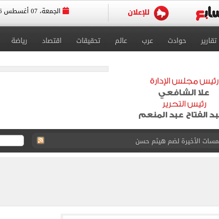
الجمعة، 07 أغسطس 2026
تقارير
حوادث
عرب
عالم
تحقيقات
اقتصاد
رياضة
لمسات الأخيرة لضم هيثم حسن
القاضي المزيف: اشتريت بدلتين من سوق الجمعة واستأجرت بودي جارد عشان أتقن الشخصية
ة الأهلي على كأس خوان جامبر
على مستحقات محمد صلاح
ى نصف نهائى بطولة العالم
 رأسية وائل جمعة فى مران الأهلي تستحضر أمجاد الصخرة