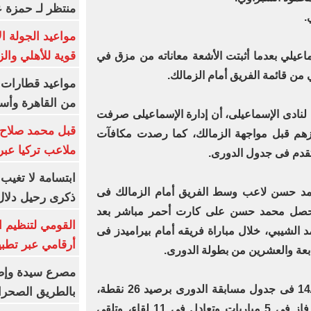
منتظر لـ حمزة ع
.
مواعيد الجولة ا
قوية للأهلي والز
عيلي بعدما أثبتت الأشعة معاناته من مزق في
من قائمة الفريق أمام الزمالك.
من القاهرة وأس
لنادى الإسماعيلى، أن إدارة الإسماعيلى صرفت
قبل محمد صلاح.
زهم قبل مواجهة الزمالك، كما رصدت مكافآت
ملاعب تركيا عبر 
قدم فى جدول الدورى.
ابتسامة لا تغيب.
مد حسن لاعب وسط الفريق أمام الزمالك فى
ذكرى رحيل دلال 
ما حصل محمد حسن على كارت أحمر مباشر بعد
القومي لتنظيم ا
الشيبي، خلال مباراة فريقه أمام بيراميدز فى
أرقامي عبر تطبيق TRA
رابعة والعشرين من بطولة الدورى.
ويحتل النادى الإسماعيلى المركز الـ14 فى جدول مسابقة الدورى برصيد 26 نقطة،
بالطريق الصحرا
حصدها بعد خوض 25 مباراة، حيث فاز فى 5 مباريات وتعادل فى 11 لقاء، وتلقى