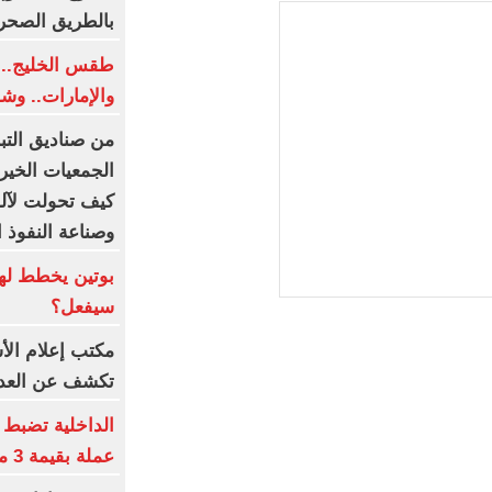
بالطريق الصحر
طقس الخليج.. 
والإمارات.. وش
من صناديق التب
الجمعيات الخيري
كيف تحولت لآلة
وصناعة النفوذ ا
بوتين يخطط لهج
سيفعل؟
مكتب إعلام الأ
تكشف عن العدد
عملة بقيمة 3 ملايين