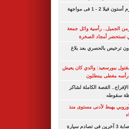
بايرن ميونخ يهزم أستون فيلا 2 - 1 فى مواجهة
من الجميل.. رأسية وائل جمعة
ي تستحضر أمجاد الصخرة
 ترخيص بالحصري بعد بلاغ
قتول ببورسعيد: والدي كان يعيش
 رأسه مغطى ببنطلون
لإفراج.. القصة الكاملة لشاكر
ظة سقوطه
أوروبي يهبط لأدنى مستوى منذ
مصرع سيدة وإصابة 3 آخرين فى تصادم سيارة