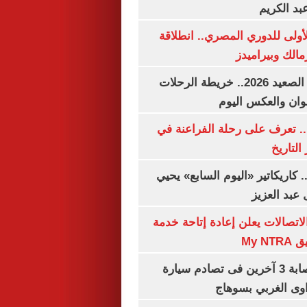
بد الكريم
لأولى للدوري المصري.. انطلاقة
مالك وبيراميدز
مواعيد قطارات الصعيد 2026.. خريطة الرحلات
وان والعكس اليوم
. تعرف على رحلة الفراعنة في
التاريخ
. كاريكاتير «اليوم السابع» يحيي
عبد العزيز
لاتصالات يعلن إعادة إتاحة خدمة
My N
مصرع سيدة وإصابة 3 آخرين فى تصادم سيارة
وى الغربي بسوهاج