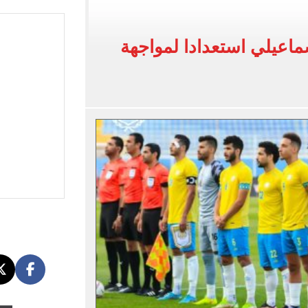
ى معسكر إسبانيا.. جلسة عموتة وفقرة بدنية.. صور
 فى نصف نهائي بطولة العالم لناشئات كرة اليد
إسماعيلي استعدادا لمواجهة
ائية بعد انضمامه لـ طرابزون سبور