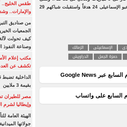
طقس الخليج.. أ
الهزيمة فى 9 مواجهات، وسجل لاعبو الإسماعيلى 24 هدفاً واستقبلت شباكهم 29
والإمارات.. وشد
من صناديق التبر
الجمعيات الخيرية
كيف تحولت لآلة 
دى
الإسماعيلى
الزمالك
وصناعة النفوذ ا
حمزة الجمل
الدراويش
مكتب إعلام الأس
تكشف عن العدد 
ع عبر Google News
بقيمة 3 ملايين
م السابع على واتساب
مصر للطيران تس
وإيطاليا لشرم ا
الهيئة العامة ل
جولاتها الميدانية