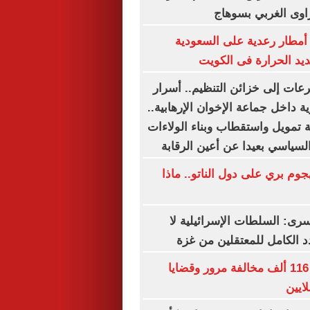
اوى الغربي بسوهاج
أمطار رعدية على السعودية
ديد الحرارة فى الكويت
رعات إلى خزائن التنظيم.. أسرار
ة داخل جماعة الإخوان الإرهابية..
 تمويل واستقطاب وبناء الولاءات
لسياسي بعيدا عن أعين الرقابة
وم بري على دول الناتو.. ماذا
سرى: السلطات الإسرائيلية لا
 الكامل للمعتقلين من غزة
الداخلية تضبط 116 ألف مخالفة مرور وقضايا