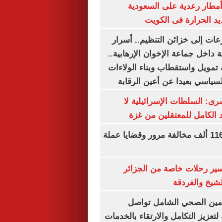
مطار رعدية على السعودية
يد الحرارة فى الكويت
عات إلى خزائن التنظيم.. أسرار
 داخل جماعة الإخوان الإرهابية..
تمويل واستقطاب وبناء الولاءات
لسياسي بعيدا عن أعين الرقابة
رى: السلطات الإسرائيلية لا
الكامل للمعتقلين من غزة
الداخلية تضبط 116 ألف مخالفة مرور وقضايا عملة
ير رحلات خاصة من الجزائر
لشيخ والغردقة
لتأمين الصحي الشامل تواصل
 لتعزيز التكامل والارتقاء بالخدمات