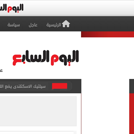
الرئيسية
عاجل
سياسة
سيلتيك الاسكتلندى يضع ال
برشلونة يطرح تذاكر مواجه
طرابزون سبور ينفي الحجز 
منتخب ناشئات كرة اليد يخسر أمام إسبانيا 27 - 26 ف
قفزة أعادت الزمن الجميل..