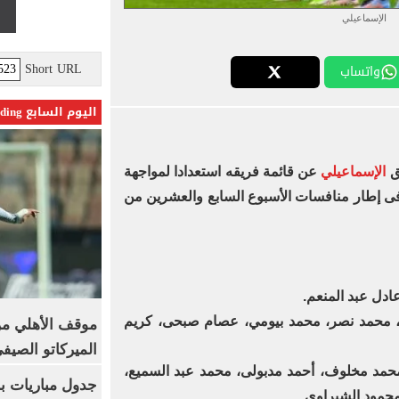
الإسماعيلي
Short URL
واتساب
اليوم السابع Trending
يق
الإسماعيلي
عن قائمة فريقه استعدادا لمواجهة
 فى إطار منافسات الأسبوع السابع والعشرين من
دل عبد المنعم.
ي، محمد نصر، محمد بيومي، عصام صبحى، كريم
موقف الأهلي من
الميركاتو الصيف
حمد مخلوف، أحمد مدبولى، محمد عبد السميع،
جدول مباريات بر
محمود الشبراوي.