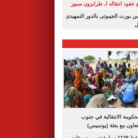
عقود انتقاله لـ طرابزون سبور
س بورت الجيبوتى بالدور التمهيدى
ل
لحكومة الانتقالية في جنوب
تعاون مع بعثة (يونميس)
رادار المرور يلتقط 1128 سيارة تسير بسرعات