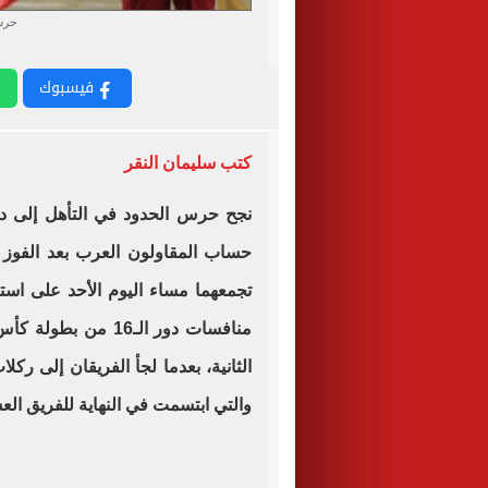
حرس
فيسبوك
كتب سليمان النقر
نجح حرس الحدود في التأهل إلى دو
تجمعهما مساء اليوم الأحد على است
منافسات دور الـ16 م
الثانية، بعدما لجأ الفريقان إلى ركل
والتي ابتسمت في النهاية للفريق ال