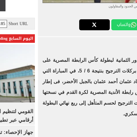
 الحدود والمقاولون
Short URL
واتساب
اليوم السابع Trending
ر الثمانية لبطولة كأس الرابطة المصرية على
حساب المقاولون العرب بعد الفوز بركلات الترجيح بنتيجة 6 / 5، في المباراة التي
اد عثمان أحمد عثمان بالجبل الأخضر، فى إطار
ن بطولة كأس رابطة الأندية المصرية لكرة القدم في نسختها
ات الترجيح لحسم المتأهل إلى ربع نهائي البطولة
القومي لتنظيم ا
عسكري.
أرقامي عبر تطبيق TRA