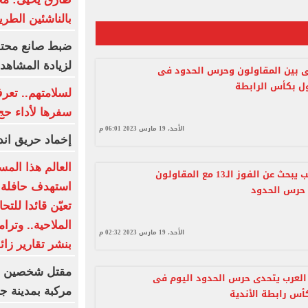
بالناشئين الطري
ضبط صانع محتوى
لزيادة المشاهدا
 بين المقاولون وحرس الحدود فى
ل بكأس الرابطة
لسلامتهم.. تعر
سفرها لأداء حج ال
الأحد، 19 مارس 2023 06:01 م
إخماد حريق اند
العالم هذا الم
شوقى غريب يبحث عن الفوز الـ13 مع المقاولون
استهدف حافلة 
 حرس الحدود
تعيّن قائدا للت
الملاحية.. وت
الأحد، 19 مارس 2023 02:32 م
بنشر تقارير زائ
العرب يتحدى حرس الحدود اليوم فى
مركبة بمدينة ج