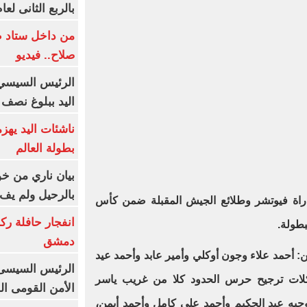
بالربع الثانى لعام 26
من داخل ستاد ط
صلاح.. فيديو
الرئيس السيسي 
اليد ببلوغ نصف 
ناشئات اليد يهز
بطولة العالم
بيان ناري من خو
بالرحيل ولم يف 
اراة فيوتشر وطلائع الجيش المقبلة ضمن كأس
انفجار حافلة رك
دمشق
 أحمد علاء وجون أوكلي وأمير عابد وأحمد عيد
الرئيس السيسى: 
كلات ترجيح حرس الحدود كلا من غريب ياسر
الأمن القومى ا
يه عبد الحكيم وأحمد علي كامل وأحمد أيمن،