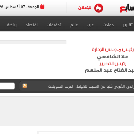
الجمعة، 07 أغسطس 2026
تقارير
حوادث
عرب
عالم
تحقيقات
اقتصاد
رياضة
ون اليوم السابع فى حفل تقديمه باستاد طرابزون.. فيديو
سجل هذا الرقم
ذا صن وميرور حول علاج سيدة بريطانية في شرم الشيخ
جرات ونشرها على مواقع التواصل
 بعد وفاة شقيقه: إمبارح فقدت أخ وكان حواليا ألف أخ