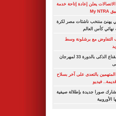
لاتصالات يعلن إعادة إتاحة خدمة
My N
 يهنئ منتخب ناشئات مصر لكرة
 نهائي كأس العالم
ب التفاوض مع برشلونة وسط
د
انطلاق ورشة القناع الذكى بالدورة 33 لمهرجان
ى
المتهمين بالتعدى على آخر بسلاح
يمة.. فيديو
شارك صورا جديدة بإطلالة صيفية
 الأوروبية