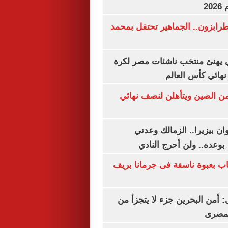
20
رابزون.. الجماهير تحتفل بمحمد
يهنئ منتخب ناشئات مصر لكرة
نهائي كأس العالم
من الصين ويتأهلن لنصف نهائي
ان بيزيرا.. الزمالك وعدني
بوعده.. ولن أحرج النادي
اب بعبوة ناسفة فى جرمانا بريف
أمن البحرين جزء لا يتجزأ من
لمصرى