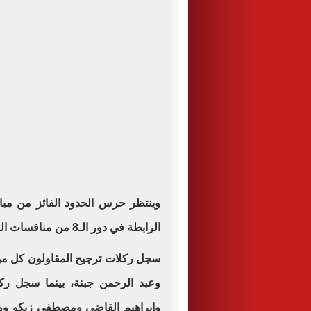
وينتظر حرس الحدود الفائز من مب
الرابطة في دور الـ8 من منافسات البطولة.
سجل ركلات ترجيح المقاولون كل من:
وعبد الرحمن جبنة، بينما سجل ر
وإبراهيم القاضي ومصطفى زيكو ووج