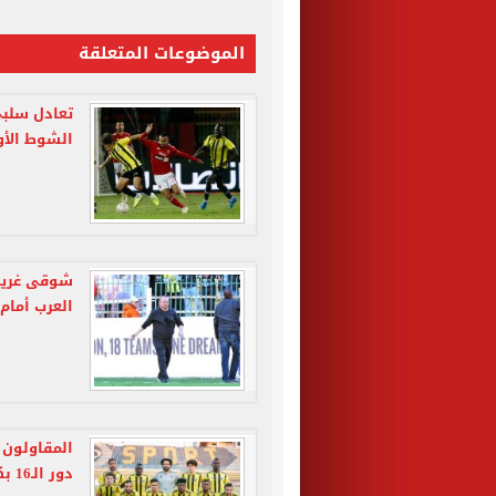
الموضوعات المتعلقة
تعادل سلبى
الشوط الأو
العرب أمام
المقاولون 
دور الـ16 بكأس رابطة الأندية