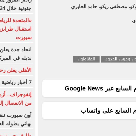
، مصطفى زيكو، حامد الجابري
جنونية خلال 24 ساعة
«المتحدة للري
.
استقبال طرابز
سبورت
اتحاد جدة يعلن 
لون وحرس الحدود
المقاولون
بديله في الميرك
الأهلى يعلن رح
7 أخبار رياضية لا تفوتك
ع عبر Google News
إنفوجراف.. أزم
من الانفصال إ
م السابع على واتساب
أون سبورت تنق
نهائي بطولة الع
طارق يحيى: محمد