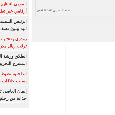
القومي لتنظيم ا
الأحد، 19 مارس 2023 07:30 ص
أرقامي عبر تطبيق TRA
الرئيس السيسي
اليد ببلوغ نصف
رودري يفتح با
ترقب ريال مدري
المسرح التجريب
الداخلية تضبط 
بسبب خلافات قد
إيمان العاصى ت
جذابة من رحلتها