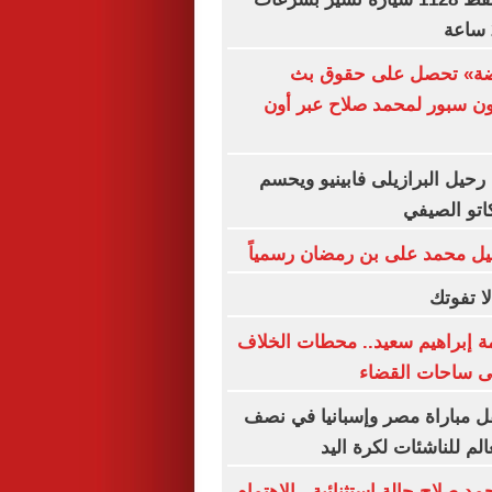
اضة» تحصل على حقوق بث
ون سبور لمحمد صلاح عبر أون
رحيل البرازيلى فابينيو ويحسم
اتو الصيفي
يل محمد على بن رمضان رسمياً
ة إبراهيم سعيد.. محطات الخلاف
لى ساحات القضاء
ل مباراة مصر وإسبانيا في نصف
الم للناشئات لكرة اليد
 صلاح حالة استثنائية.. الاهتمام