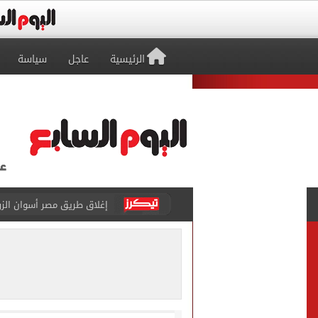
الرئيسية
عاجل
سياسة
محمد صلاح يظهر على تليفزي
أسعار الذهب في مصر تتراجع.. وعيار 21 ي
الاستعلامات تفند ادعاءات 
حكم تصوير الحوادث والمشا
محمد هنيدي فى رسالة مؤثرة