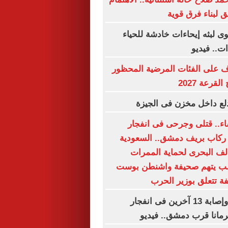
ق لبناء فرق قوية
 لبثه إيحاءات خادشة للحياء
ت.. فيديو
ف على الفئات المرضية المحظور
قرعة 2027
لع داخل مخزن فى الجيزة
ساء.. قتلى وجرحى فى انفجار
ركاب بريف دمشق.. السعودية
حالف البحرى لحماية الممرات
رامب يتهم صحيفة واشنطن بوست
فة تتعلق بوزير الحرب
مقتل شخصين وإصابة 13 آخرين فى انفجار
رمانا قرب دمشق.. فيديو