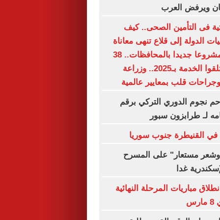
ان ويرفض العرب
حتية فى التأمين الصحى.. كيف
 الدولة إلى قلاع تنهى معاناة
الملايين؟.. 15 مشروعا جديدا بالمحافظات.. 38
مليون مواطن تلقوا الخدمة بـ2025.. وزراعة
جراحات قلب بمعايير عالمية
م نجوم الدوري التركي برقم
مه لـ طرابزون سبور
 في القنيطرة جنوب سوريا
شعر مستعار" على المسرح
إسكندرية غدا
نطلاق مباريات المرحلة النهائية
رس