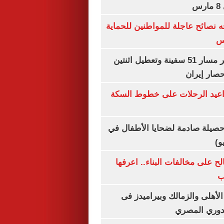
س
ه نصائح عاجلة للمواطنين للحماية
س
"سنتكوم" : تغيير مسار 51 سفينة وتعطيل اثنتين
صار إيران
واعيد الرحلات على خطوط السكة
صيلة صادمة لضحايا الأطفال في
و)
الح على مخالفات البناء.. اعرفها
ب
لأهلى والزمالك وبيراميدز فى
لدوري المصري