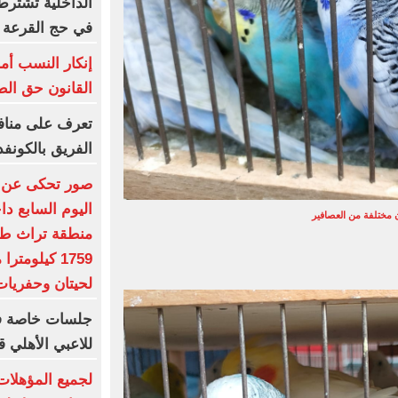
الداخلية تشترط
في حج القرعة
إنكار النسب أم
القانون حق ال
تعرف على مناف
الفريق بالكونفد
اليوم السابع دا
ن مختلفة من العصافير
منطقة تراث طبي
1759 كيلومت
لحيتان وحفريات
جلسات خاصة فى
للاعبي الأهلي 