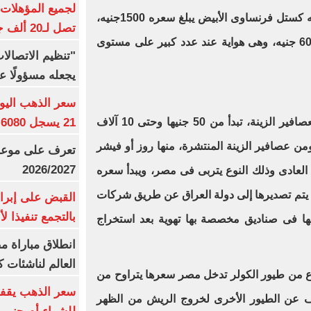
اسمه هجرومه، وهناك نوع آخر اسمه كستل فرنساوى الأبيض يبلغ سعره 1500جنيه،
تصل لـ20 ألف جنيه
وهناك كوكتيل لتينى من 500 إلى 600 جنيه، وهى هواية عند عدد كبير على مستوى
"تنظيم الاتصال
يجعله مسؤولًا عن
21 يسجل 6080 جنيها
وواضح عز محمد، أن هناك أسعار لعصافير الزينة، تبدأ من 50 جنيها وحتى 10 آلاف
ن عصافير الزينة المنتشرة، منها روز أو فيشر
تعرف على موعد 
2026/2027
العادى وذلك النوع يتربى فى مصر، ويبدأ سعره
اع كثيرة، يتم تصديرها إلى دولة العراق عن طريق شركات
القبض على إبرا
بالتجمع تنفيذا ل
ا فى صناديق مخصصة بها تهوية بعد استخراج
انطلاق مباراة م
العالم لناشئات ك
نواع من طيور الكولر تدخل مصر سعرها يتراوح من
سعر الذهب يقفز
بيختلف عن الطيور الأخرى لخروج الريش من الظهر