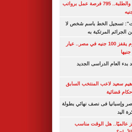
لجميع المؤهلات والطلبة.. 795 فرصة عمل برواتب
ات": تسجيل الخط باسم شخص لا
 الجرائم المرتكبة به
سعر الذهب اليوم يقفز 100 جنيه في مصر.. عيار
بدء العام الدراسى الجديد
هيم سعيد لاعب المنتخب السابق
أحكام قضائية
صر وإسبانيا فى نصف نهائي بطولة
رة اليد
 عالميًا.. هل الوقت مناسب