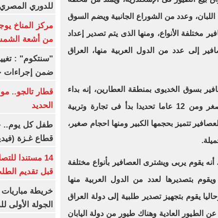
للدوري المصري 8 مار
لبان، وعدد من الشوراع الجانبية ويضم السوق
مركز المناخ يوج
ر مختلفة الأنواع، ومنها الذى يتم تصدير إعداد
من أشعة الشم
فير إلى عدد من الدول العربية منها، العراق
ضمن إجراءات ح
ير بسوق الخديوى بمنطقة العطارين، إنه بداء
قطار تالجو.. م
الحديد
تربية العصافير كانت هواية منذ الصغر ومن 12 عاما تحديدا بدأ فى تجارة وتربية
عصافير تتميز بحجمها الكبير ومنها احجام صغير،
طفل كل يوم.. ح
قطاع غـزة (فيدي
ميلة.
14 مستندا للتص
أنه يقوم يربى ويشترى العصافير بأنواع مختلفة
قبل تقديم الطل
افير، ويقوم بتصديرها لعدد من الدول العربية منها
خريطة مباريات ا
حاليا يقوم بتجهيز تصدير طلبية إلى دولة العراق
الجولة الأولى ل
عن الطيور العادية وهناك طيور من دولة اليابان