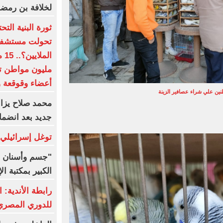
لخلافة بن رمض
ثورة البنية الت
تحولت مستشفيات
أعضاء وقوقعة و
طنين علي شراء عصافير الزينة
محمد صلاح يزاح
جديد بعد انضما
توغل إسرائيلي
"جسم وأسنان و
الكبير بمكتبة ال
رابطة الأندية: ا
للدوري المصري 8 ما