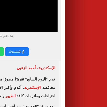
إقبال المواط
فيسبوك
الإسكندرية - أحمد الزغبى
قدم "اليوم السابع" تقريرًا مصورً
محافظة
الإسكندرية
، أقدم وأكبر ال
احتياجات وملتزمات كافة
الطيور
وال
يعد سوق "الخديوى" من أشهر أسواق