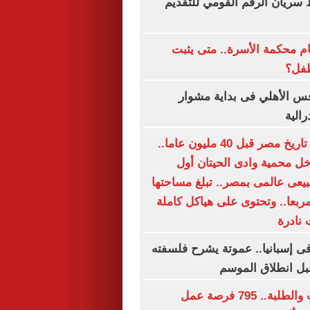
 سريان الرقم القومي للتقديم
ام محكمة الأسرة.. متى يثبت
طفل؟
س الأهلي فى بداية مشوار
رالية
صور تحكى عن تاريخ مصر قبل 40 مليون عاما..
خل محمية وادى الحيتان أول
عى عالمى بمصر.. تبلغ مساحتها
را مربعا.. وتحتوى على هياكل كاملة
 نادرة
 إسبانيا.. عموتة يشرح فلسفته
قبل انطلاق الموسم
لجميع المؤهلات والطلبة.. 795 فرصة عمل