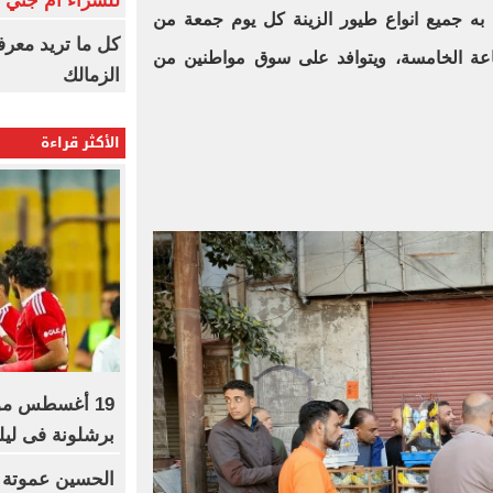
للشراء أم جني ا
ه جميع انواع طيور الزينة كل يوم جمعة من
كل ما تريد معرف
اعة الخامسة، ويتوافد على سوق مواطنين من
الزمالك
الأكثر قراءة
19 أغسطس موع
برشلونة فى ليلة
الحسين عموتة 