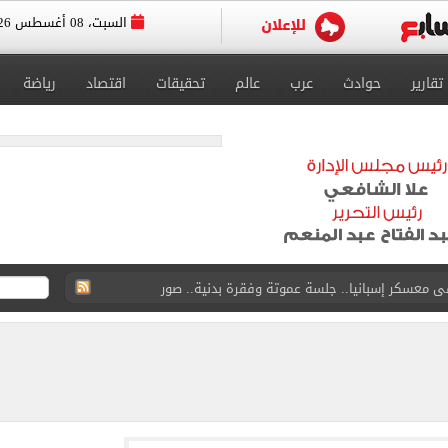
السبت، 08 أغسطس 2026
تقارير
حوادث
عرب
عالم
تحقيقات
اقتصاد
رياضة
لخط باسم شخص لا يجعله مسؤولًا عن الجرائم المرتكبة به
 البر في أجواء صيفية مميزة.. فيديو
لفاخر فى طرابزون.. صور
ون سبور رخصة مشاركة محمد صلاح
القاضي المزيف: اشتريت بدلتين من سوق الجمعة واستأجرت بودي جارد عشان أتقن الشخصية