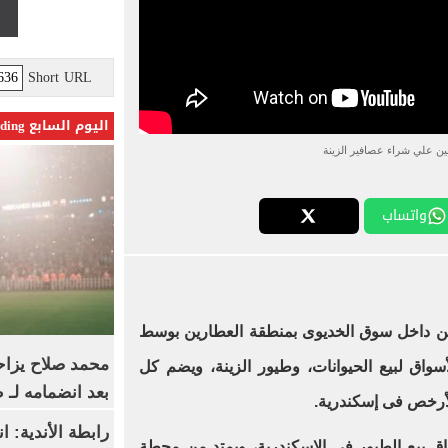
Short URL
اليوم السابع Trending
نين علي شراء عصافير الزينة
واتساب
ا من داخل سوق الخديوى بمنطقة العطارين بوسط
محمد صلاح يزاح
أسواق لبيع الحيوانات، وطيور الزينة، ويضم كل
بعد انضمامه لـ 
أرخص فى إسكندرية.
رابطة الأندية: ا
 بيع الطيور فى الإسكندرية، ويمتد من محطة