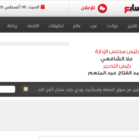
السبت، 08 أغسطس 2026
تقارير
حوادث
عرب
عالم
تحقيقات
اقتصاد
رياضة
القاضي المزيف: اشتريت بدلتين من سوق الجمعة واستأجرت بودي جارد عشان أتقن الشخصية
ة الأهلي على كأس خوان جامبر
على مستحقات محمد صلاح
ى نصف نهائى بطولة العالم
 رأسية وائل جمعة فى مران الأهلي تستحضر أمجاد الصخرة