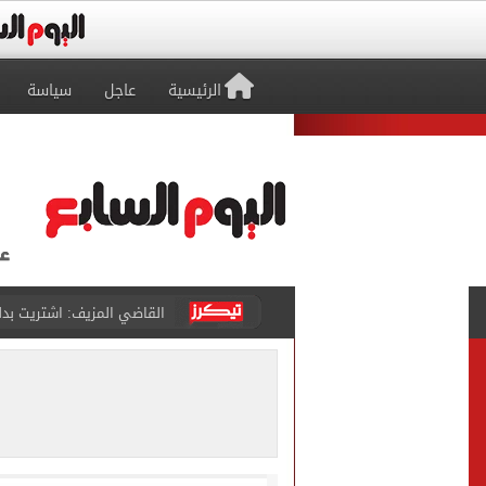
الرئيسية
عاجل
سياسة
برشلونة يطرح تذاكر مواجه
طرابزون سبور ينفي الحجز 
منتخب ناشئات كرة اليد يخسر أمام إسبانيا 27 - 26 ف
قفزة أعادت الزمن الجميل..