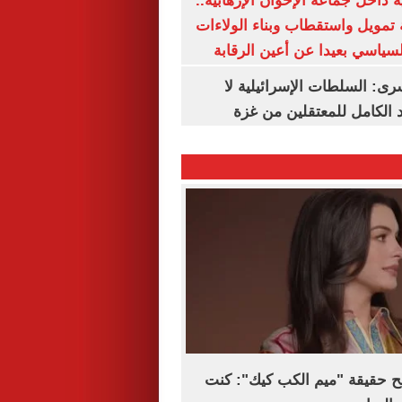
 داخل جماعة الإخوان الإرهابية..
تمويل واستقطاب وبناء الولاءات
لسياسي بعيدا عن أعين الرقابة
رى: السلطات الإسرائيلية لا
الكامل للمعتقلين من غزة
ح حقيقة "ميم الكب كيك": كنت