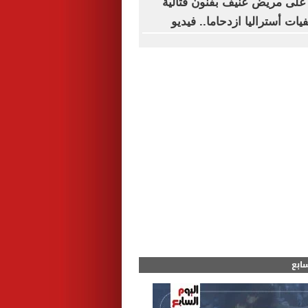
ى مريض عنيف بفنون قتالية
ت أستراليا ازدحاما.. فيديو
سابع