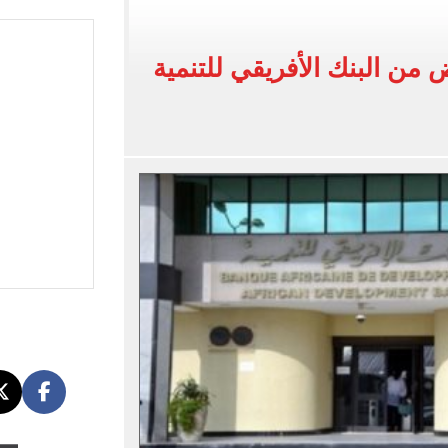
ى معسكر إسبانيا.. جلسة عموتة وفقرة بدنية.. صور
لخط باسم شخص لا يجعله مسؤولًا عن الجرائم المرتكبة به
من البنك الأفريقي للتنمية
 البر في أجواء صيفية مميزة.. فيديو
لفاخر فى طرابزون.. صور
ون سبور رخصة مشاركة محمد صلاح