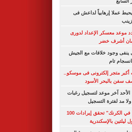
 السابع
حبط عملا إرهابياً لداعش فى
زينب
د موعد معسكر الإعداد لدورى
مان أشرف خضر
ى ينفى وجود خلافات مع الجيش
انسجام تام
أكبر متجر إلكترونى فى موسكو..
صف سفن بالبحر الأسود
الأحد آخر موعد لتسجيل رغبات
ولا مد لفترة التسجيل
مسرحية "غرام في الكرنك" تحقق إيرادات 100
 ليلتين بالإسكندرية