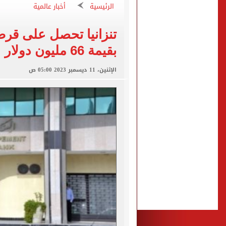
الأهلي ينهي مرانه الأول ف
الرئيسية
أخبار عالمية
"تنظيم الاتصالات": تسجيل ا
تنزانيا تحصل على قرض 
مشاهد ساحرة على شاطئ رأس
بقيمة 66 مليون دولار
الكشف عن قصر محمد صلاح ا
الاتحاد التركي يمنح طرابز
الإثنين، 11 ديسمبر 2023 05:00 ص