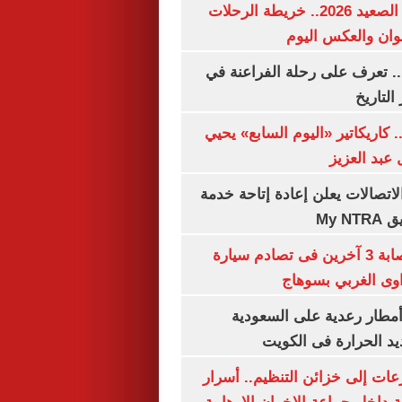
مواعيد قطارات الصعيد 2026.. خريطة الرحلات
وان والعكس اليوم
. تعرف على رحلة الفراعنة في
التاريخ
. كاريكاتير «اليوم السابع» يحيي
عبد العزيز
لاتصالات يعلن إعادة إتاحة خدمة
My N
مصرع سيدة وإصابة 3 آخرين فى تصادم سيارة
وى الغربي بسوهاج
مطار رعدية على السعودية
يد الحرارة فى الكويت
عات إلى خزائن التنظيم.. أسرار