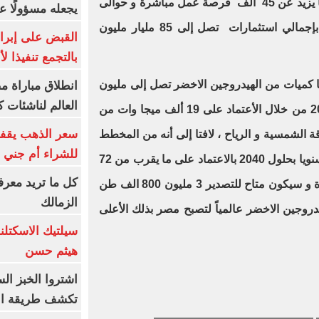
المشروعات من المتوقع أن توفر ما يزيد عن 45 ألف فرصة عمل مباشرة و حوالى
يجعله مسؤولًا عن
250 الف فرص عمل غير مباشرة بإجمالي استثمارات تصل إلى 85 مليار مليون
القبض على إبرا
بالتجمع تنفيذا ل
 كميات من الهيدروجين الاخضر تصل إلى مليون
انطلاق مباراة م
العالم لناشئات ك
500 الف طن سنويا بحلول عام 2030 من خلال الأعتماد على 19 ألف ميجا وات من
سعر الذهب يقفز
الشمسية و الرياح ، لافتا إلى أنه من المخطط
للشراء أم جني ا
أن يتم إنتاج 5 مليون 800 ألف طن سنويا بحلول 2040 بالاعتماد على ما يقرب من 72
كل ما تريد معرف
ألف ميجا وات من الطاقات المتجددة و سيكون متاح للتصدير 3 مليون 800 الف طن
الزمالك
تاج الهيدروجين الاخضر عالمياً لتصبح مصر بذلك الأعلى
سيلتيك الاسكتل
هيثم حسن
اشتروا الخبز ال
تكشف طريقة الإ