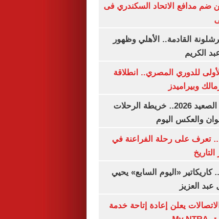
 ضم مدافع الاتحاد السكندري فى
ى
شلونة القادمة.. الأهلي وظهور
بد الكريم
لأولى للدوري المصري.. انطلاقة
مالك وبيراميدز
مواعيد قطارات الصعيد 2026.. خريطة الرحلات
وان والعكس اليوم
. تعرف على رحلة الفراعنة في
التاريخ
. كاريكاتير «اليوم السابع» يحيي
عبد العزيز
لاتصالات يعلن إعادة إتاحة خدمة