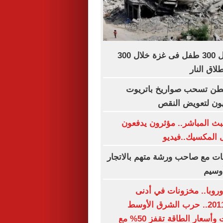
اليونيسف: مقتل 300 طفل فى غزة خلال 300
اق النار
نطن تسحب صواريخ باتريوت
بيون لتعويض النقص
ث المباشر.. مؤثرون يدفعون
 المكسيك..فيديو
ات مع صاحب ورشة متهم بالاتجار
وسيم
وروبا.. مخزونات في أدنى
مستوياتها منذ 2011.. حرب الشرق الأوسط
تعطل الإمدادات وأسعار الطاقة تقفز 50% مع