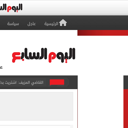
الرئيسية
عاجل
سياسة
برشلونة يطرح تذاكر مواجه
طرابزون سبور ينفي الحجز 
منتخب ناشئات كرة اليد يخسر أمام إسبانيا 27 - 26 ف
قفزة أعادت الزمن الجميل..
الأهلي ينهي مرانه الأول ف