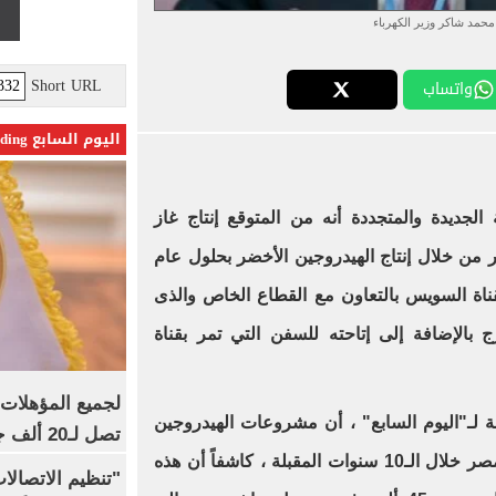
محمد شاكر وزير الكهرباء
Short URL
واتساب
اليوم السابع Trending
جديدة والمتجددة أنه من المتوقع إنتاج غاز
 من خلال إنتاج الهيدروجين الأخضر بحلول عام
ة لقناة السويس بالتعاون مع القطاع الخاص والذى
 بالإضافة إلى إتاحته للسفن التي تمر بقناة
ـ"اليوم السابع" ، أن مشروعات الهيدروجين
تصل لـ20 ألف جنيه
الاخضر تعتبر منجم الذهب القادم لمصر خلال الـ10 سنوات المقبلة ، كاشفاً أن هذه
"تنظيم الاتصال