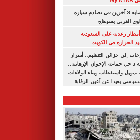
My N
مصرع سيدة وإصابة 3 آخرين فى تصادم سيارة
وى الغربي بسوهاج
مطار رعدية على السعودية
يد الحرارة فى الكويت
عات إلى خزائن التنظيم.. أسرار
 داخل جماعة الإخوان الإرهابية..
تمويل واستقطاب وبناء الولاءات
لسياسي بعيدا عن أعين الرقابة