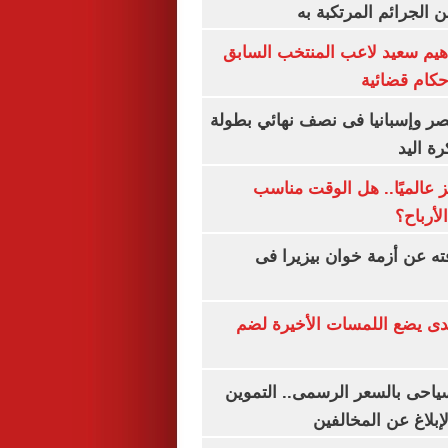
 الجرائم المرتكبة به
هيم سعيد لاعب المنتخب السابق
أحكام قضائية
صر وإسبانيا فى نصف نهائي بطولة
رة اليد
 عالميًا.. هل الوقت مناسب
لأرباح؟
ته عن أزمة خوان بيزيرا فى
ندى يضع اللمسات الأخيرة لضم
سياحى بالسعر الرسمى.. التموين
بلاغ عن المخالفين