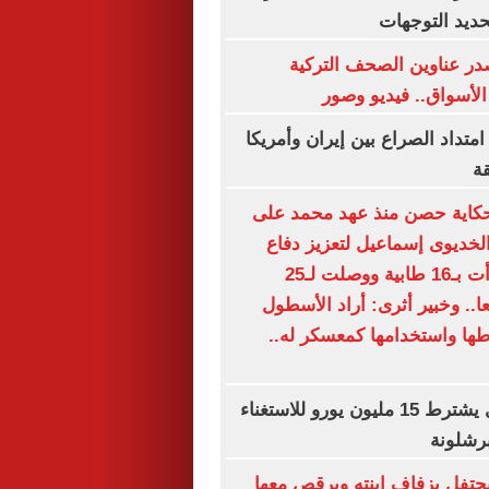
حديد التوجهات
ر عناوين الصحف التركية
لأسواق.. فيديو وصور
امتداد الصراع بين إيران وأمريكا
ة
كاية حصن منذ عهد محمد على
 الخديوى إسماعيل لتعزيز دفاع
الإسكندرية.. بدأت بـ16 طابية ووصلت لـ25
4 مدفعا.. وخبير أثرى: أراد الأسطول
طها واستخدامها كمعسكر له..
الهلال السعودي يشترط 15 مليون يورو للاستغناء
برشلونة
تفل بزفاف ابنته ويرقص معها