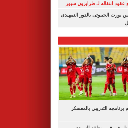
عقود انتقاله لـ طرابزون سبور
س بورت الجيبوتى بالدور التمهيدى
ل
وم برنامجه التدريبي بالمعسكر
اريخى فى منطقة السيدة