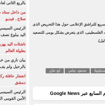
بالربع الثانى لعام 26
من داخل ستاد ط
صلاح.. فيديو
ريع للتراشق الإعلامى حول هذا التحريض الذى
الرئيس السيسي 
ب الفلسطينى، الذى يتعرض بشكل يومى للتصعيد
اليد ببلوغ نصف 
يل).
ناشئات اليد يهز
بطولة العالم
بيان ناري من خو
بالرحيل ولم يف 
سطينية
محمود عباس
أبو مازن
انفجار حافلة رك
دمشق
الرئيس السيسى: 
ع عبر Google News
الأمن القومى ا