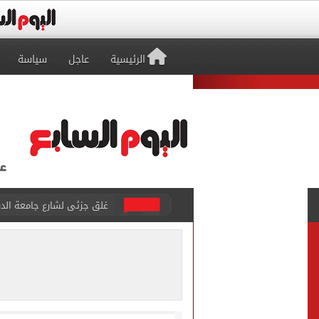
الرئيسية
عاجل
سياسة
عمرو دياب يدخل موسوعة جينيس ب
إغلاق طريق مصر أسوان الزرا
محمد صلاح يظهر على تليفزي
أسعار الذهب في مصر تتراجع.. وعيار 21 ي
الاستعلامات تفند ادعاءات 