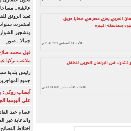
عائشة.. مساحات
تعيد الرونق للق
مان العربي يعزي مصر في ضحايا حريق
استمرت سنوات 
يرة بمحافظة الجيزة
وتشجير الشوارع 
جمالا.. صور
الأحد، 14 أغسطس 2022 01:47 م
قبل محمد صلاح
ملاعب تركيا عبر
تشارك فى البرلمان العربى للطفل
رئيس بلدية سبت
جميع المهاجرين
الثلاثاء، 09 أغسطس 2022 09:28 ص
آيساب روكى: ري
على ألبومها الج
عصام عبد القاد
والدعاية غير ال
اختلاط النصائح 