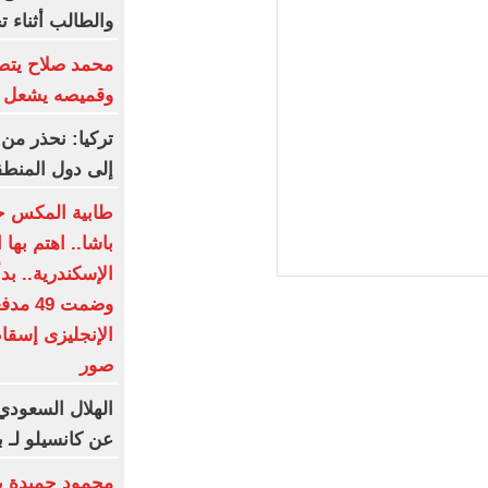
والطالب أثناء ت
محمد صلاح يتصد
وقميصه يشعل ا
تركيا: نحذر من 
إلى دول المنطق
طابية المكس ح
باشا.. اهتم بها
وضمت 9
الإنجليزى إسقا
صور
عن كانسيلو لـ 
محمود حميدة يح