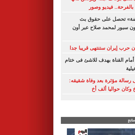
بالفرحة.. فيديو وصور
اضة» تحصل على حقوق بث
ون سبور لمحمد صلاح عبر أون
ن حرب إيران ستنتهى قريبا جدا
مام القناة بهدف للاشئ فى ختام
لية
رسالة مؤثرة بعد وفاة شقيقه:
 وكان حواليا ألف أخ
سابع