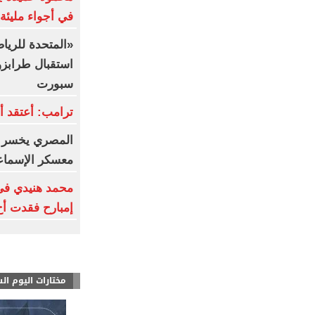
في أجواء مليئة 
«المتحدة للري
استقبال طرابز
سبورت
ترامب: أعتقد أ
المصري يخسر أ
معسكر الإسماعي
محمد هنيدي فى 
إمبارح فقدت أخ
مختارات اليوم ال