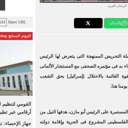
البرلمان العربى
Short URL
واتساب
اليوم السابع Trending
لة التحريض الممنهجة التى يتعرض لها الرئيس
 به فى مؤتمره الصحفى مع المستشار الألمانى
وة القائمة بالاحتلال (إسرائيل) بحق الشعب
ومنا هذا.
القومي لتنظيم ا
أرقامي عبر تطبيق TRA
 المستمرة على الرئيس أبو مازن، هدفها النيل من
الفلسطينى المشروع فى الحرية وإقامة دولته