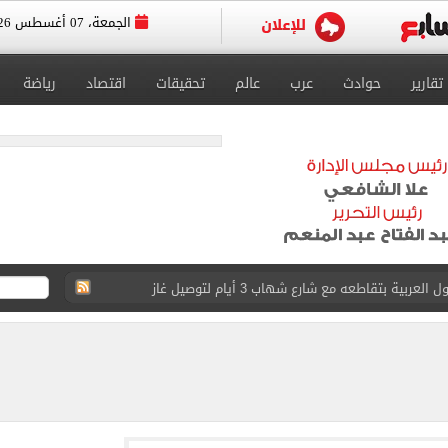
الجمعة، 07 أغسطس 2026
تقارير
حوادث
عرب
عالم
تحقيقات
اقتصاد
رياضة
عد تصدره قائمة بيلبورد عربية لـ68 أسبوعا
عى الغربى كليا من المنيب للعياط.. اعرف التحويلات
ون اليوم السابع فى حفل تقديمه باستاد طرابزون.. فيديو
سجل هذا الرقم
ذا صن وميرور حول علاج سيدة بريطانية في شرم الشيخ