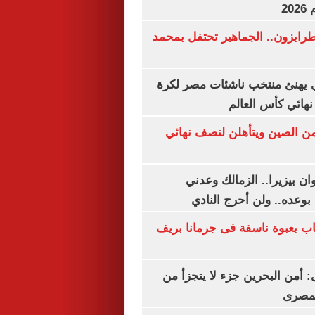
20
رابزون.. الجماهير تحتفل بمحمد
يهنئ منتخب ناشئات مصر لكرة
نهائي كأس العالم
من الصين ويتأهلن لنصف نهائي
ان بيزيرا.. الزمالك وعدني
بوعده.. ولن أحرج النادي
اب بعبوة ناسفة فى جرمانا بريف
أمن البحرين جزء لا يتجزأ من
لمصرى