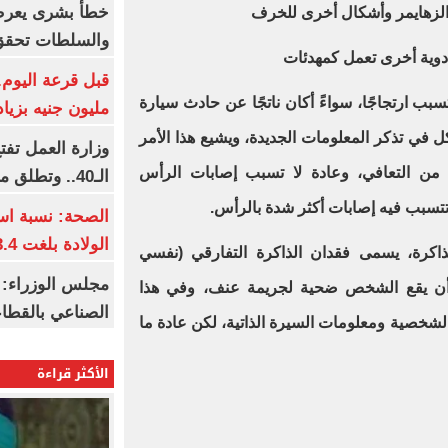
خطأ بشرى يعرض
الزهايمر وأشكال أخرى للخرف
والسلطات تحقق
وأدوية أخرى تعمل كمهدئات
بب ارتجاجًا، سواءً أكان ناتجًا عن حادث سيارة
مليون جنيه بزيادة 10 أض
ل في تذكر المعلومات الجديدة، ويشيع هذا الأمر
وزارة العمل تف
من التعافي، وعادة لا تسبب إصابات الرأس
الـ40.. وتطلق مبادرة دعم الخبرات
 تتسبب فيه إصابات أكثر شدة بالرأس
.
الصحة: نسبة اس
الولادة بلغت 63.4% خلال 2026
ذاكرة، يسمى فقدان الذاكرة التفارقي (نفسي
مجلس الوزراء: 
ل أن يقع الشخص ضحية لجريمة عنف، وفي هذا
الصناعي بالقطاع
الشخصية ومعلومات السيرة الذاتية، لكن عادة ما
الأكثر قراءة