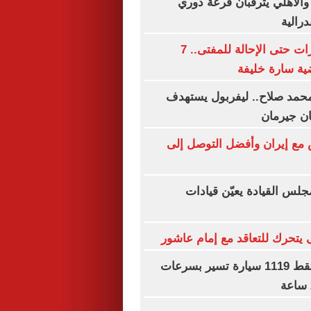
 والأهلي يترقبان قرعة دوري
درالية
من شحنة مخدرات حتى الإحالة للمفتى.. 7
ة سارة خليفة
حمد صلاح.. ليفربول يستهدف
ان جيرمان
 مع إيران وأفضل التوصل إلى
جلس القيادة يعيّن قيادات
ى يتحرك للتعاقد مع إمام عاشور
رادار المرور يلتقط 1119 سيارة تسير بسرعات