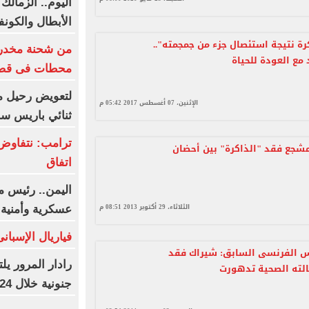
اليوم.. الزمالك
الأبطال والكونف
رة نتيجة استئصال جزء من جمجمته"..
مع العودة للحياة
محطات فى قضي
لتعويض رحيل م
الإثنين، 07 أغسطس 2017 05:42 م
ثنائي باريس س
ترامب: نتفاوض
 مشجع فقد "الذاكرة" بين أحضان
اتفاق
اليمن.. رئيس م
الثلاثاء، 29 أكتوبر 2013 08:51 م
عسكرية وأمنية
فياريال الإسبان
س الفرنسى السابق: شيراك فقد
الته الصحية تدهورت
جنونية خلال 24 ساعة