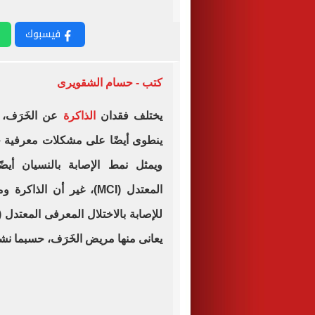
فيسبوك
كتب - حسام الشقويرى
يختلف فقدان
الذاكرة
عن الخَرَف، ح
ينطوى أيضًا على مشكلات معرفية خ
ويمثل نمط الإصابة بالنسيان أيض
المعتدل
(MCI)
، غير أن الذاكرة و
للإصابة بالاختلال المعرفى المعتدل
)
يعانى منها مريض الخَرَف، حسبما نشر موقع ic