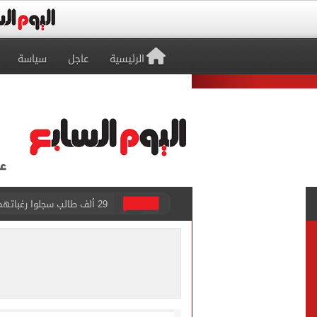
الرئيسية
عاجل
سياسة
29 ألف طالب سجلوا رغباتهم fتنسيق المرحلة الأولى للقبول بالجامعات حتى الآن
حفلات U Arena تنطلق مع الهضبة عمرو دياب ضمن «يلا ساحل 2026» بالعلمين الجديدة
الآلاف يودعون عروس الشرقية
هل التربح من السوشيال ميدي
«يلا ساحل 2026» يقدم نموذجا جديدا للتسويق السياحى عبر المحتوى التفاعلى
الرئيس السيسى يستقبل ملك 
الأهلى يقسو على النجوم بسد