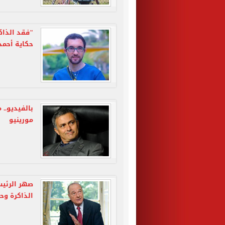
"فقد الذاك
حكاية أحمد 
بالفيديو..
مورينيو
صهر الرئي
الذاكرة وح