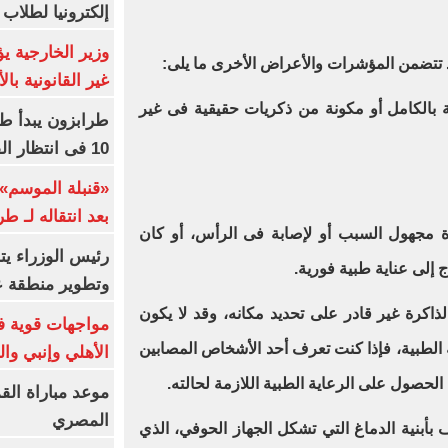
إلكترونيا لطلاب 
وزير الخارجية 
د تتضمن المؤشرات والأعراض الأخرى ما يلى
:
غير القانونية با
ة بالكامل أو مكونة من ذكريات حقيقية فى غير
طرابزون يبدأ ط
10 فى انتظار الفرعون (فيديو)
«قنبلة الموسم»
بعد انتقاله لـ ط
مجهول السبب أو لإصابة فى الرأس، أو كان
رئيس الوزراء ي
ج إلى عناية طبية فورية
.
وتطوير منطقة ع
كرة غير قادر على تحديد مكانه، وقد لا يكون
مواجهات قوية فى
الطبية، فإذا كنت تعرف أحد الأشخاص المصابين
الأهلي وإنبي وال
لحصول على الرعاية الطبية اللازمة لحالته
.
موعد مباراة الق
المصري
 بأبنية الدماغ التي تشكل الجهاز الحوفي، الذي