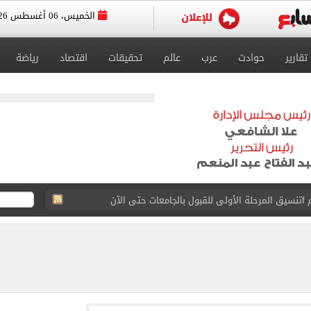
الخميس، 06 أغسطس 2026
تقارير
حوادث
عرب
عالم
تحقيقات
اقتصاد
رياضة
 إلى مثواها الأخير بعد وفاتها ليلة زفافها.. صور
ا حلال أم حرام؟.. أمين الفتوى يجيب «فيديو»
البحرين بمطار العلمين الدولى.. صور
اسية ودياً.. وغياب إمام عاشور