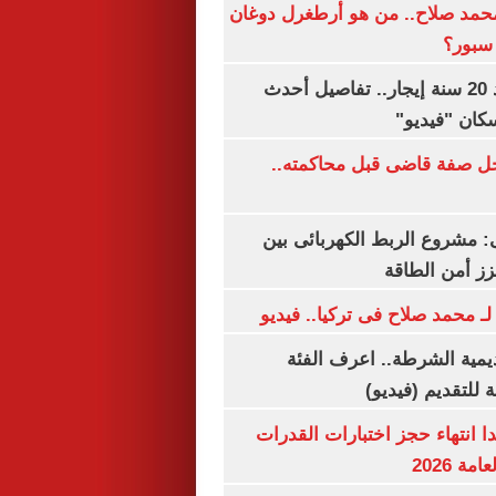
مد صلاح.. من هو أرطغرل دوغان
سبور؟
شقتك ملكك بعد 20 سنة إيجار.. تفاصيل أحدث
كان "فيديو"
ل صفة قاضى قبل محاكمته..
 مشروع الربط الكهربائى بين
زز أمن الطاقة
لـ محمد صلاح فى تركيا.. فيديو
يمية الشرطة.. اعرف الفئة
 للتقديم (فيديو)
ا انتهاء حجز اختبارات القدرات
ة 2026