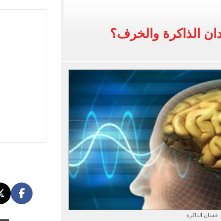
 في إطلاق نار بولاية نورث كارولينا
 يعلنون طرح السكر الحر بـ25 جنيها من الغد
دان الذاكرة والخرف؟
5 مليار دولار نهاية يوليو
فقدان الذاكرة