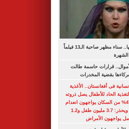
فى ذكرى رحيلها.. سناء مظهر صاحبة الـ13 فيلماً
الشهرة
أموال.. قرارات حاسمة طالت
ركاءها بقضية المخدرات
نسانية فى أفغانستان.. الأغذية
تغذية الحاد للأطفال يصل ذروته
فى 12 ولاية.. 47% من السكان يواجهون انعدام
الأمن الغذائى.. ويحذر: 3.7 مليون طفل و1.2
مل يواجهون الأمراض