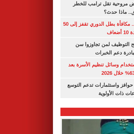
 مروحية تقل ترامب للخطر
.. ماذا حدث؟
قبل قرعة اليوم.. مكافأة بطل الدوري تقفز إلى 50
عاف
تح التوظيف لمن تجاوزوا سن
تخدام وسائل تنظيم الأسرة بعد
حوافز واستثمارات تدعم التوسع
ات ذات الأولوية