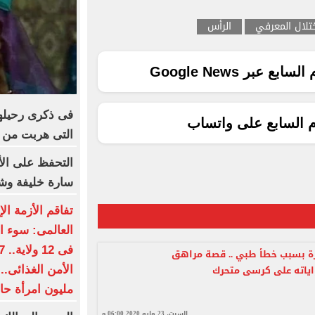
ختلال المعرفي
الرأس
ع عبر Google News
م السابع على واتساب
التى هربت من 
التحفظ على ال
سارة خليفة وش
تفاقم الأزمة الإ
العالمى: سوء ال
ة بسبب خطأ طبي .. قصة مراهق
ياته على كرسى متحرك
مليون امرأة حا
السبت، 23 مايو 2020 06:00 م