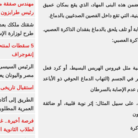
مهندس صفقة مح
تضمن هذه البنى المهاد، الذي يقع بمكان عميق
رئيس طرابزون 
ة، التي تقع داخل الفصين الصدغيين بالدماغ
.
ة أو تلف يلحق بالدماغ بفقدان الذاكرة العصبي.
طرح لوزارة الإس
اكرة العصبي
:
5 سقطات لمنتح
إنفوجراف
الرئيس السيسى:
وسية مثل فيروس الهربس البسيط، أو كرد فعل
مصر واليونان يع
ي الجسم (التهاب الدماغ الحوفي ذو الأباعد
استقبال تاريخى 
ع عدم الإصابة بالسرطان
الطريق إلى أكاد
على سبيل المثال: إثر نوبة قلبية، أو ضائقة
العمرية المطلوبة
ون
فرصة أخيرة.. غد
كرة
لطلاب الثانوية العام