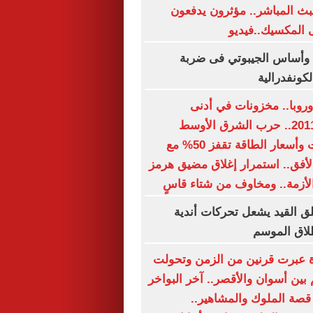
ث المباشر.. مؤثرون يدفعون
 المكسيك..فيديو
 وأساس الجيبوتي فى ضربة
لكونفدرالية
وروبا.. مخزونات في أدنى
مستوياتها منذ 2011.. حرب الشرق الأوسط
تعطل الإمدادات وأسعار الطاقة تقفز 50% مع
لأفق.. استمرار إغلاق مضيق هرمز
الأزمة.. ومخاوف من شتاء قاسٍ
غلق القيد يشعل تحركات أندية
لاق الموسم
 باخرة عبرت قرنين من الزمن وتحولت
بين أسوان والأقصر.. آخر البواخر
 قصة الملوك والمشاهير..