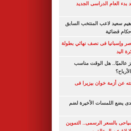
بدء العام الدراسى الجديد
هيم سعيد لاعب المنتخب السابق
أحكام قضائية
صر وإسبانيا فى نصف نهائي بطولة
رة اليد
 عالميًا.. هل الوقت مناسب
لأرباح؟
ته عن أزمة خوان بيزيرا فى
ندى يضع اللمسات الأخيرة لضم
سياحى بالسعر الرسمى.. التموين