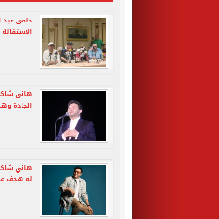
حلمى عبد ا
الاستقالة 
هانى شاكر
الجادة وهو 
هاني شاكر ل
له هدف عظ