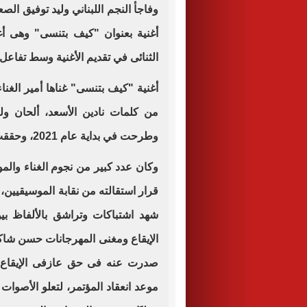
وفاجأ النجم اللبناني وليد توفيق ا
أغنية بعنوان "كيف بتنسى" وهى أغ
الثنائى في تقديم الأغنية وسط تفاعل 
أغنية "كيف بتنسى" غناها أمير الغناء 
من كلمات نادين الأسعد، ألحان ولي
وطرحت في بداية عام 2021، وحققت نجاحا على موقع الفيديوهات "يوتيوب.
وكان عدد كبير من نجوم الغناء والم
قرار استقالته من نقابة الموسيقيين، 
شهد اشتباكات وتراشق بالألفاظ ب
الإيقاع ومغنى المهرجانات حسن شاكو
صدرت عنه فى حق عازفى الإيقاع، ل
موعد انعقاد المؤتمر، لتعلو الأصوات