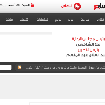
السبت، 08 أغسطس 2026
تقارير
حوادث
عرب
عالم
تحقيقات
اقتصاد
رياضة
ة الأهلي على كأس خوان جامبر
على مستحقات محمد صلاح
ى نصف نهائى بطولة العالم
 رأسية وائل جمعة فى مران الأهلي تستحضر أمجاد الصخرة
ى معسكر إسبانيا.. جلسة عموتة وفقرة بدنية.. صور