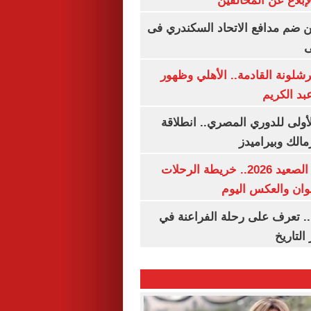
بلاغ عن المخالفين
 ضم مدافع الاتحاد السكندري فى
ى
شلونة القادمة.. الأهلي وظهور
بد الكريم
لأولى للدوري المصري.. انطلاقة
مالك وبيراميدز
مواعيد قطارات الصعيد 2026.. خريطة الرحلات
وان والعكس اليوم
. تعرف على رحلة الفراعنة في
التاريخ