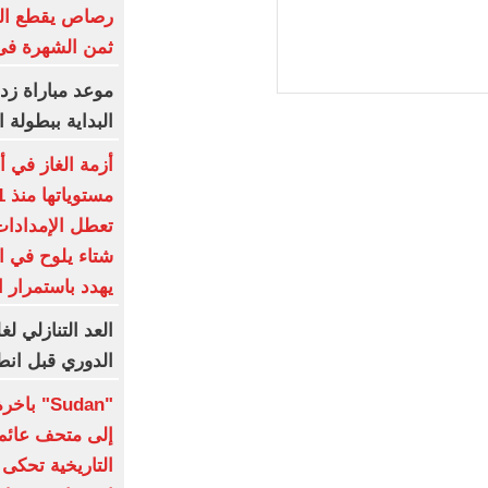
رصاص يقطع الب
ثمن الشهرة فى
موعد مباراة زد
البداية ببطولة ا
أزمة الغاز في أ
شتاء يلوح في ا
يهدد باستمرار 
العد التنازلي ل
الدوري قبل انط
"Sudan"
إلى متحف عائم 
التاريخية تحكى