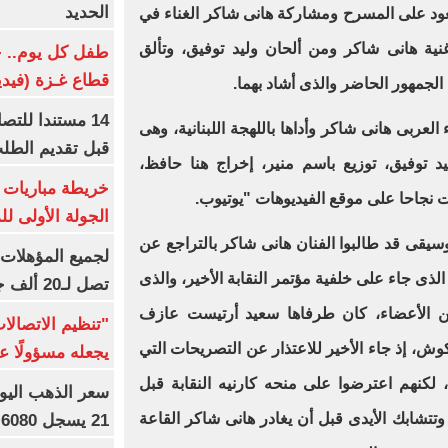
الحديد
لصعود على المسرح ومشاركة هانى شاكر الغناء في
نية هانى شاكر ومن ألحان وليد توفيق، وتألق
طفل كل يوم.. ح
قطاع غـزة (فيدي
الجمهور الحاضر والذى أشاد بهما.
14 مستندا للتص
العربى هانى شاكر وأداها باللهجة اللبنانية، وهى
قبل تقديم الطل
د توفيق، توزيع باسم منير، إخراج هنا حافظ،
خريطة مباريات ا
الجولة الأولى ل
وسيقى قد طالبوا الفنان هانى شاكر بالتراجع عن
الذى جاء على خلفية مؤتمر النقابة الأخير، والذى
تصل لـ20 ألف جنيه
ين الأعضاء، كان طرفاها سعيد أرتيست عازف
"تنظيم الاتصال
ش، إذ جاء الأخير للاعتذار عن التصريحات التي
يجعله مسؤولًا عن
كنهم اعترضوا على منحه كارنيه النقابة قبل
 وتتشابك الأيدى قبل أن يغادر هانى شاكر القاعة
21 يسجل 6080 جنيها