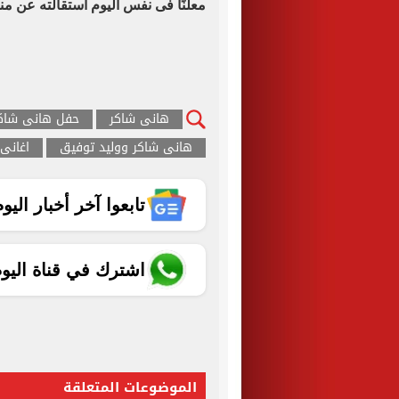
معلنًا فى نفس اليوم استقالته عن م
هانى شاكر
حفل هانى شاك
هانى شاكر ووليد توفيق
اغانى
تابعوا آخر أخبار اليوم الساب
اشترك في قناة اليو
الموضوعات المتعلقة