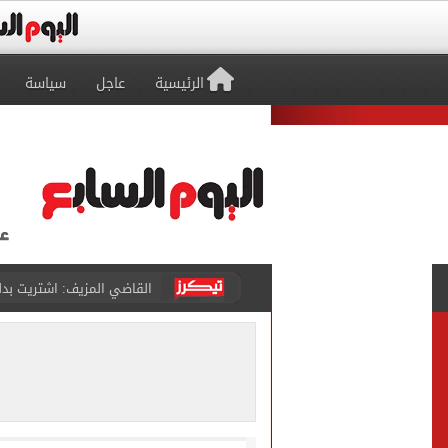
الرئيسية
عاجل
سياسة
برشلونة يطرح تذاكر مواجه
طرابزون سبور ينفي الحجز 
منتخب ناشئات كرة اليد يخسر أمام إسبانيا 27 - 26 ف
قفزة أعادت الزمن الجميل..
الأهلي ينهي مرانه الأول ف