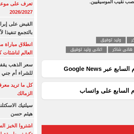
نصب نقيب الموسيقيين.
تعرف على موعد 
2026/2027
القبض على إبرا
بالتجمع تنفيذا ل
ر
وليد توفيق
انطلاق مباراة م
 هانى شاكر
اغانى وليد توفيق
العالم لناشئات ك
سعر الذهب يقفز
ع عبر Google News
للشراء أم جني ا
كل ما تريد معرف
م السابع على واتساب
الزمالك
سيلتيك الاسكتل
هيثم حسن
اشتروا الخبز ال