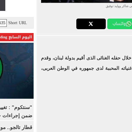
ى شاكر ووليد توفيق
Short URL
واتساب
اليوم السابع Trending
خلال حفله الغنائى الذى أقيم بدولة لبنان، وقدم
نياته المحببة لدى جمهوره في الوطن العربى،
ضمن إجراءات ح
قطار تالجو.. م