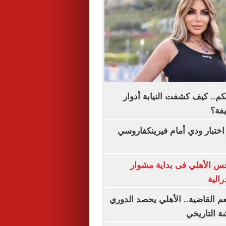
كم.. كيف كشفت النيابة أدوار
فة؟
اختبار ودي أمام فيرينكفاروسي
س الأهلي فى بداية مشوار
رالية
م القاضية.. الأهلي يحصد الدوري