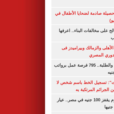
صيلة صادمة لضحايا الأطفال في
و)
الح على مخالفات البناء.. اعرفها
ب
لأهلى والزمالك وبيراميدز فى
لدوري المصري
لجميع المؤهلات والطلبة.. 795 فرصة عمل برواتب
ات": تسجيل الخط باسم شخص لا
 الجرائم المرتكبة به
سعر الذهب اليوم يقفز 100 جنيه في مصر.. عيار