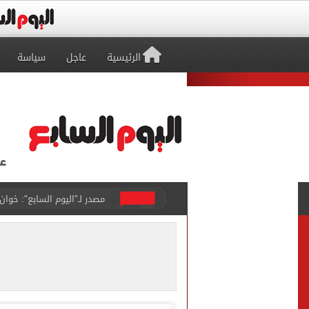
الرئيسية
عاجل
سياسة
مصدر لـ"اليوم السابع": خوان
بوتين يخطط لهجوم بري على 
هانز فليك يكافئ حمزة عبد 
السعودية وتركيا وأردوغان 
الرئيس السيسى يودّع ملك ال