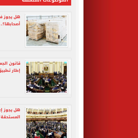
الموضوعات المتعلقة
هل يجوز فت
أصحابها؟..
قانون الجم
إطار تطبيق
هل يجوز إع
المستحقة؟.