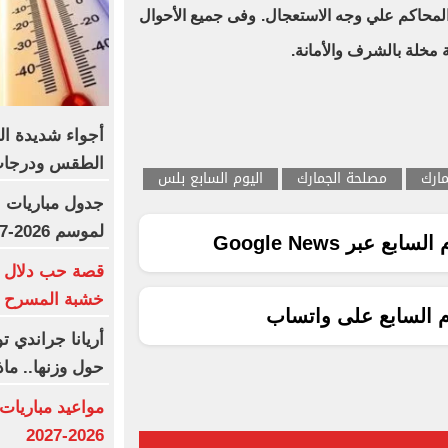
 المحاكم علي وجه الاستعجال.
وفى جميع الأحوال
 مخلة بالشرف والأمانة.
أجواء شديدة ال
الطقس ودرجات 
مارك
مصلحة الجمارك
اليوم السابع بلس
جدول مباريات ا
لموسم 2026-2027
ع عبر Google News
قصة حب دلال و
خشبة المسرح و
م السابع على واتساب
أريانا جراندي ت
حول وزنها.. ماذ
مواعيد مباريات
2026-2027