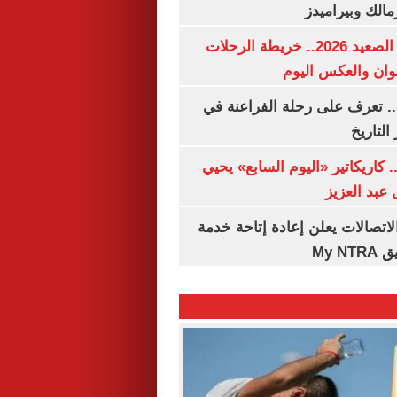
مالك وبيراميدز
مواعيد قطارات الصعيد 2026.. خريطة الرحلات
وان والعكس اليوم
. تعرف على رحلة الفراعنة في
التاريخ
. كاريكاتير «اليوم السابع» يحيي
عبد العزيز
لاتصالات يعلن إعادة إتاحة خدمة
My N