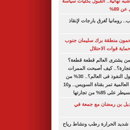
به نهائية.. القبول بكليات سياسة
ن 89%
. رومانيا تُغرق بارجات لإنقاذ
مون منطقة برك سليمان جنوب
اية قوات الاحتلال
 من يشترى العالم قطعة قطعة؟
التجارة؟.. كيف أصبحت الممرات
البحرية أهم أصول النفوذ فى العالم؟.. 30% من
تجارة الحاويات العالمية تمر بقناة السويس.. و10
 85% من تجارتها
يل بن رمضان مع جمعة في
 شديد الحرارة رطب ونشاط رياح