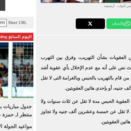
س النواب - أرشيفية
Short URL
واتساب
اليوم السابع Trending
العقوبات بشأن التهريب، وفرق بين التهرب
ث نص على أنه مع عدم الإخلال بأي عقوبة أشد
من قام بالتهريب بالحبس وبالغرامة التى لا تقل
ف جنيه، أو بإحدى هاتين العقوبتين
.
ت العقوبة الحبس مدة لا تقل عن ثلاث سنوات ولا
جدول مباريات بر
 لا تقل عن خمسة وعشرين ألف جنيه ولا تجاوز
منتظر لـ حمزة ع
اتين العقوبتين
.
مواعيد الجولة ا