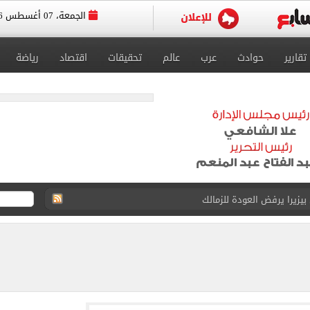
الجمعة، 07 أغسطس 2026
تقارير
حوادث
عرب
عالم
تحقيقات
اقتصاد
رياضة
 بيزيرا يرفض العودة للزمالك
دول الناتو.. ماذا سيفعل؟
الكريم بقرار جديد فى برشلونة
وباكستان يوقعون اتفاقية دفاعية فى مكة
بحرين بمطار العلمين فى ختام زيارته لمصر