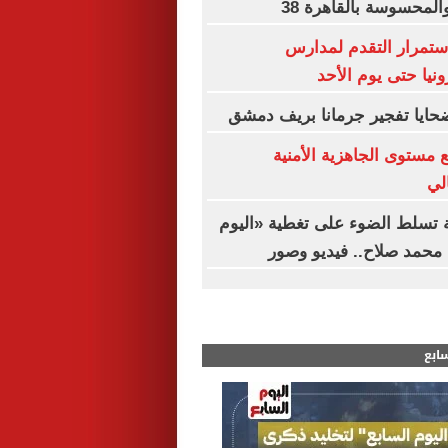
المحسوسة بالقاهرة 38
استمرار التقدم لمدارس
ونيا حتى يوم الأحد
حايا تفجير جرمانا بريف دمشق
 مستوى الجاهزية الأمنية
الي
ة تسلط الضوء على تغطية «اليوم
محمد صلاح.. فيديو وصور
سابع