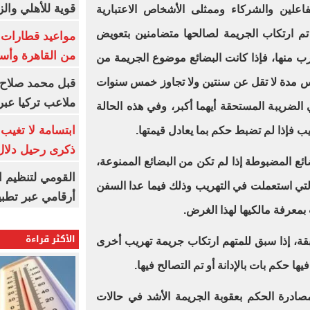
قوية للأهلي والز
اعلين والشركاء وممثلى الأشخاص الاعتبارية
 تم ارتكاب الجريمة لصالحها متضامنين بتعويض
من القاهرة وأس
رب منها، فإذا كانت البضائع موضوع الجريمة من
بس مدة لا تقل عن سنتين ولا تجاوز خمس سنوات
قبل محمد صلاح.
ملاعب تركيا عبر 
 الضريبة المستحقة أيهما أكبر، وفي هذه الحالة
ابتسامة لا تغيب.
ب فإذا لم تضبط حكم بما يعادل قيمتها
.
ذكرى رحيل دلال 
ئع المضبوطة إذا لم تكن من البضائع الممنوعة،
القومي لتنظيم ا
 التي استعملت في التهريب وذلك فيما عدا السفن
أرقامي عبر تطبيق TRA
بمعرفة مالكيها لهذا الغرض
.
الأكثر قراءة
ة، إذا سبق للمتهم ارتكاب جريمة تهريب أخرى
 حكم بات بالإدانة أو تم التصالح فيها
.
صادرة الحكم بعقوبة الجريمة الأشد في حالات