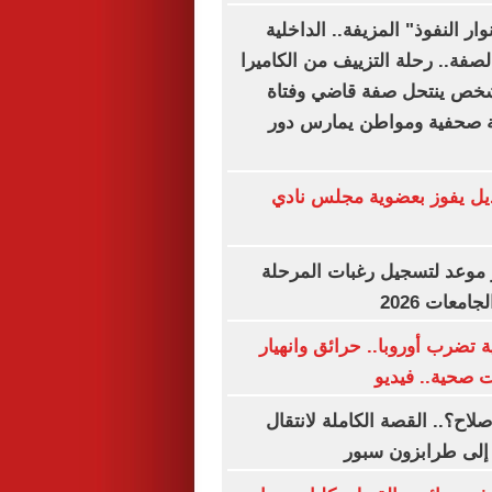
ار النفوذ" المزيفة.. الداخلية
صفة.. رحلة التزييف من الكاميرا
 شخص ينتحل صفة قاضي وفتاة
صحفية ومواطن يمارس دور
يل يفوز بعضوية مجلس نادي
موعد لتسجيل رغبات المرحلة
امعات 2026
 تضرب أوروبا.. حرائق وانهيار
ت صحية.. فيديو
اح؟.. القصة الكاملة لانتقال
إلى طرابزون سبور