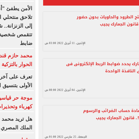
الأمن يطفئ "أنو
ح الطرود والحاويات بدون حضور
تلاحق منتحلي ال
 قانون الجمارك يجيب
إلى الزنزانة..
تتقمص شخصية 
ضابط
الإثنين، 11 أبريل 2022 03:00 ص
محمد حازم قند
ارك يحدد ضوابط الربط الإلكترونى فى
الحوار بالتزكية
 النافذة الواحدة
تعرف على آخر 
الأولى بتنسيق الج
الإثنين، 04 أبريل 2022 08:00 ص
موجة حر قياسية
كهرباء وتحذيرا
ادة حساب الضرائب والرسوم
. قانون الجمارك يجيب
هل تريد محمد صل
الملك المصري 
الجمعة، 25 مارس 2022 01:00 ص