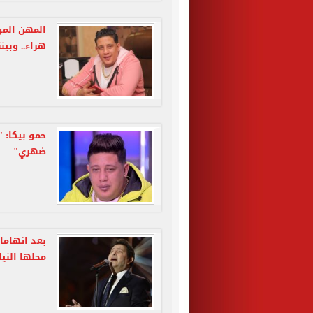
المهن المو
هراء.. وبين
حمو بيكا: 
ضهري"
بعد اتهاما
محلها النيا