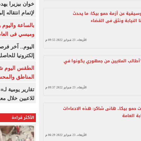
خوان بيزيرا يهدد
سيقية عن أزمة حمو بيكا: ما يحدث
لإتمام انتقاله إ
نا النيابة ونثق فى القضاء
بالساعة واليوم و
وميسي فى العا
الأربعاء، 23 فبراير 2022 09:55 م
اليوم.. آخر فرص
إلكترونيا للحاصل
"أطالب الملايين من جمهوري يكونوا في
الطقس اليوم شد
المناطق والمحسوسة 
الأربعاء، 23 فبراير 2022 09:37 م
تقارير يومية لـ
للاعبين خلال مع
ت حمو بيكا.. هانى شاكر: هذه الادعاءات
بة العامة
الأكثر قراءة
الأربعاء، 23 فبراير 2022 06:29 م