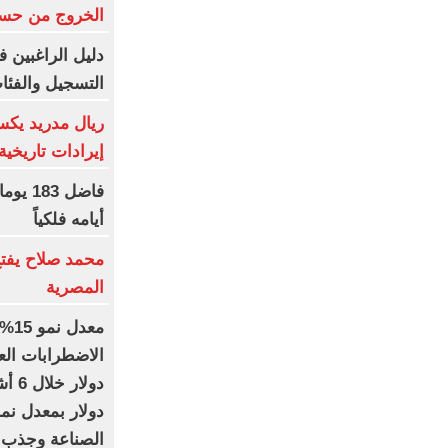
الخروج من حسا
دليل الراغبين 
التسجيل والفئا
ريال مدريد يكس
إيرادات تاريخية بموس
أيامه فلكياً
محمد صلاح يفتح
المصرية
معد
الصناعة وجذب ال