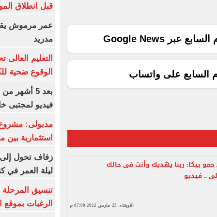
قبل انطلاق المو
عمر مرموش يقود
ع عبر Google News
مدريد
الوقوع ضحية للك
م السابع على واتساب
بعد 5 أشهر م
فيديو لمجتبى خا
مدبولى: مشروع 
استثمارية بين م
زفاف تحول إلى 
 حمو بيكا: ربنا يهديك وأنت فى حالك
ليلة العمر في ك
ى .. فيديو
تنسيق المرحلة ا
الرغبات بموقع ا
الأربعاء، 23 مارس 2022 07:00 م