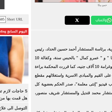
حمو بيكا
Short URL
واتساب
اليوم السابع Trending
ية، برئاسة المستشار أحمد حسين الحداد، رئيس
المحكمة، بمعاقبة كل من "حمو بيكا " و " عمرو كمال " بالحبس سنة، وكفالة 10
آلاف جنيه، لإيقاف التنفيذ، لكل منها وغرامة 10 آلاف جنيه، كما قررت المحكمة براءة
على القيم والمبادى الاسرية واستغلالهم مقطع
بب فيديو "إنتى معلمة"، صدر الحكم بعضوية كل
5 حاجات لازم ت
تشار محمد قنديل والمستشار شريف منصور،
هل قمت بها من
التوصل الى علاج