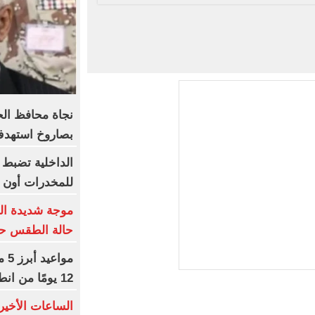
نجاة محافظ الحد
بصاروخ استهدف
الداخلية تضبط
للمخدرات أون ل
موجة شديدة الح
حالة الطقس حتى
مو
12 يومًا من انطلاق المسابقة
الساعات الأخير