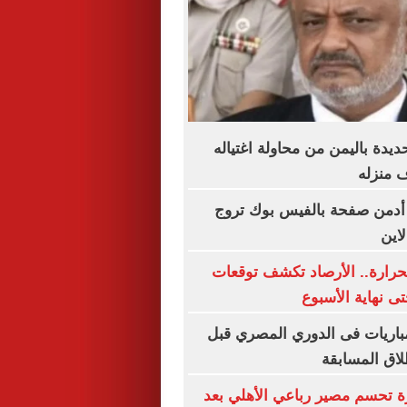
يدة باليمن من محاولة اغتياله
 منزله
 أدمن صفحة بالفيس بوك تروج
اين
رارة.. الأرصاد تكشف توقعات
 نهاية الأسبوع
اعيد أبرز 5 مباريات فى الدوري المصري قبل
ة تحسم مصير رباعي الأهلي بعد