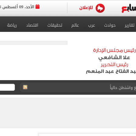
الأحد، 09 أغسطس 2026
تقارير
حوادث
عرب
عالم
تحقيقات
اقتصاد
رياضة
 واشنطن حالياً
 طرابزون سبور يحتفل بصفقة محمد صلاح بفيديو جديد
15 بشأن قطاع غزة
طوير حمزة عبد الكريم قبل مواجهة الأهلي