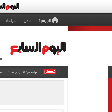
الرئيسية
عاجل
سياسة
عراقجى: لا نجرى محادثات مع
الأحلام تتحول إلى حقيقة..
هل ترتفع أسعار آيفون 17 غدا؟.. تسريبات تكشف مفاجأة قبل إطلاق الجيل الجديد
نتنياهو: إسرائيل ترفض وثيقة النقاط الـ
برشلونة يضع خطة شاملة لت