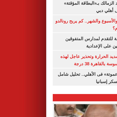
 الزمالك بـ«البطاقة المؤقتة»
لى أهلي دبي
الأسبوع والشهر.. كم يربح رونالدو
م؟
ة للتقدم لمدارس المتفوقين
ين على الإعدادية
يد الحرارة وتحذير عاجل لهذه
بالقاهرة 38 درجة
«عموتة» فى الأهلي.. تحليل شامل
سكر إسبانيا