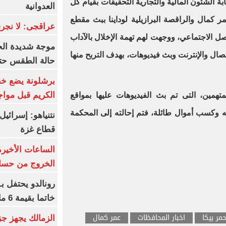
ة الشئون المالية والتجارية التحقيقات بقيام كل
العدوانية
 كمال والراقصة البرازيلية لوداينا ببث مقطع
عراقجى: لا نجرى
صل الاجتماعي، ووجهت لهم تهمة الإخلال بالآداب
موجة شديدة الح
صال والإنترنت وبث فيديوهات، بهدف التربح منها
حالة الطقس حتى
برشلونة يضع خط
الكريم قبل مواج
همين، التى تم بث الفيديوهات عليها بمواقع
ه وكسب أموال طائلة، فتم إحالته إلى المحكمة
قطاع غزة
الساعات الأخير
الخروج من حسا
رونالدو يحتفل ب
خاتما بقيمة 6 ملايين يورو
مر بيكا
اخبار المحافظات
عمر كمال
الزمالك يجهز جز