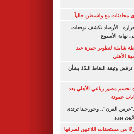
 محادثات مع واشنطن حالياً
رارة.. الأرصاد تكشف توقعات
 نهاية الأسبوع
ة شاملة لتطوير حمزة عبد
هة الأهلي
نتنياهو: إسرائيل ترفض وثيقة النقاط الـ15 بشأن
ة تحسم مصير رباعي الأهلي بعد
بات عموتة
ـ"عرس القرن".. وجورجينا ترتدى
ءًا من مستحقات اللاعبين لصرفها