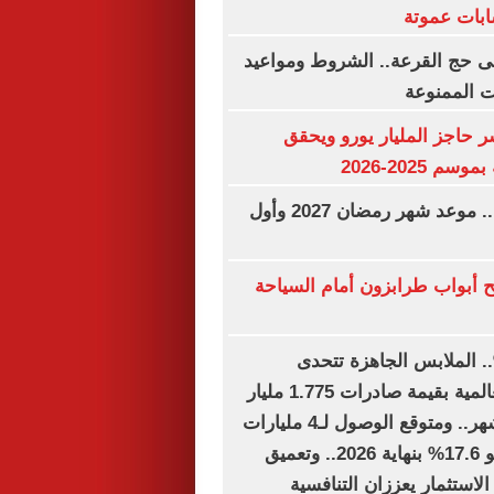
بات عموتة
فى حج القرعة.. الشروط ومواعيد
ت الممنوعة
ر حاجز المليار يورو ويحقق
م 2025-2026
فاضل 183 يوما.. موعد شهر رمضان 2027 وأول
 أبواب طرابزون أمام السياحة
ل نمو 15%.. الملابس الجاهزة تتحدى
الاضطرابات العالمية بقيمة صادرات 1.775 مليار
دولار خلال 6 أشهر.. ومتوقع الوصول لـ4 مليارات
دولار بمعدل نمو 17.6% بنهاية 2026.. وتعميق
استثمار يعززان التنافسية