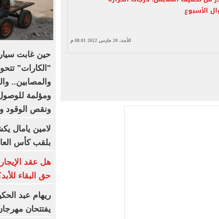
ل الأسبوع
الأحد، 20 مارس 2022 08:01 م
حين غابت سيار
"الكارات" تتحو
والمصابين.. وا
ومؤلمة للوصول
ونقص الوقود و
لامين يامال يك
بلقب كأس العا
هل عقد الإيجار 
حق البقاء للأبد؟
ريهام عبد الحك
يفتتحان مهرجان القلع