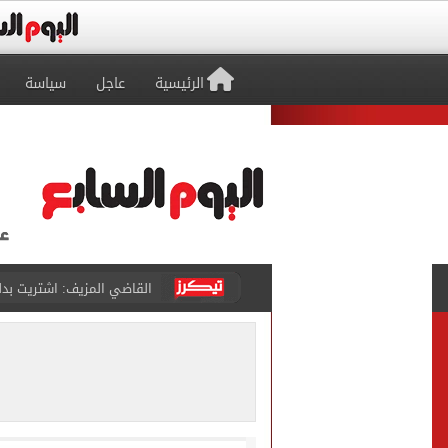
الرئيسية
عاجل
سياسة
برشلونة يطرح تذاكر مواجه
طرابزون سبور ينفي الحجز 
منتخب ناشئات كرة اليد يخسر أمام إسبانيا 27 - 26 ف
قفزة أعادت الزمن الجميل..
الأهلي ينهي مرانه الأول ف
"تنظيم الاتصالات": تسجيل ا