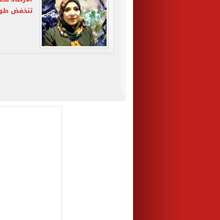
تنخفض طوا