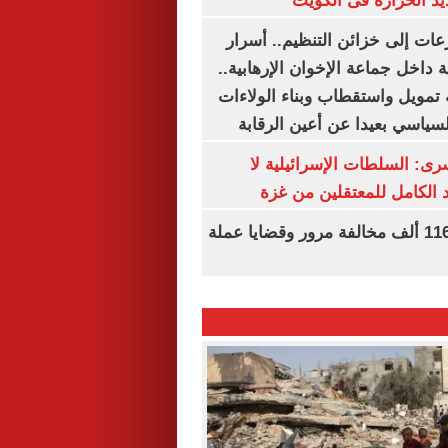
يد الحرارة فى الكويت
عات إلى خزائن التنظيم.. أسرار
 داخل جماعة الإخوان الإرهابية..
تمويل واستقطاب وبناء الولاءات
لسياسي بعيدا عن أعين الرقابة
رى: السلطات الإسرائيلية لا
الكامل للمعتقلين من غزة
الداخلية تضبط 116 ألف مخالفة مرور وقضايا عملة