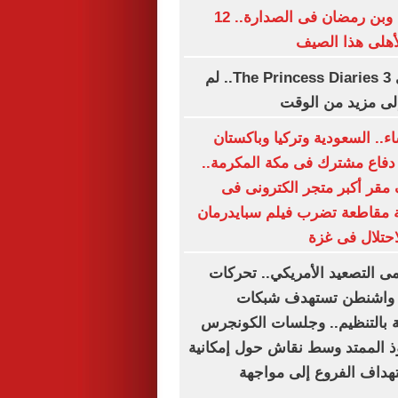
تريزيجيه وديانج وبن رمضان فى الصدارة.. 12
لأهلى هذا الصيف
فيلم آن هاثاواي The Princess Diaries 3.. لم
ج إلى مزيد من الوقت
اء.. السعودية وتركيا وباكستان
 دفاع مشترك فى مكة المكرمة..
مقر أكبر متجر الكترونى فى
 مقاطعة تضرب فيلم سبايدرمان
حتلال فى غزة
ى التصعيد الأمريكي.. تحركات
 واشنطن تستهدف شبكات
 بالتنظيم.. وجلسات الكونجرس
ذ الممتد وسط نقاش حول إمكانية
تهداف الفروع إلى مواجهة