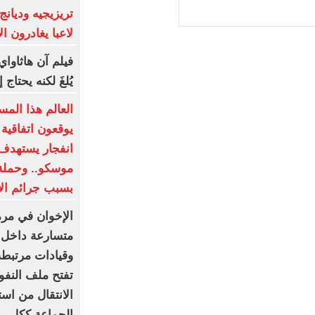
لاعبا يغادرون ا
يُلغَ لكنه يحتا
العالم هذا المس
يوقعون اتفاقية
انفجار يستهدف 
موسكو.. وحملة
بسبب جرائم الا
الإخوان في مرم
متسارعة داخل
وقيادات مرتبطة
تفتح ملف النفو
الانتقال من اس
الجماعة ككل