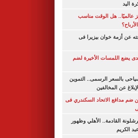
رة اليد
 عالميًا.. هل الوقت مناسب
لأرباح؟
ته عن أزمة خوان بيزيرا فى
ندى يضع اللمسات الأخيرة لضم
سياحى بالسعر الرسمى.. التموين
بلاغ عن المخالفين
 ضم مدافع الاتحاد السكندري فى
ى
شلونة القادمة.. الأهلي وظهور
بد الكريم