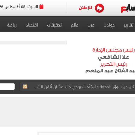
السبت، 08 أغسطس 2026
تقارير
حوادث
عرب
عالم
تحقيقات
اقتصاد
رياضة
القاضي المزيف: اشتريت بدلتين من سوق الجمعة واستأجرت بودي جارد عشان أتقن الشخصية
ة الأهلي على كأس خوان جامبر
على مستحقات محمد صلاح
ى نصف نهائى بطولة العالم
 رأسية وائل جمعة فى مران الأهلي تستحضر أمجاد الصخرة
ى معسكر إسبانيا.. جلسة عموتة وفقرة بدنية.. صور
لخط باسم شخص لا يجعله مسؤولًا عن الجرائم المرتكبة به