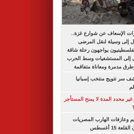
ات الإسعاف عن شوارع غزة..
ل إلى وسيلة لنقل المرضى
لفلسطينيون يواجهون رحلة شاقة
 إلى المستشفيات وسط الحرب
طرق مدمرة ومعاناة متفاقمة
شف سر تتويج منتخب إسبانيا
لم
غير محدد المدة لا يمنح المستأجر
يم وعازفات الهارب المصريات
ة 15 أغسطس