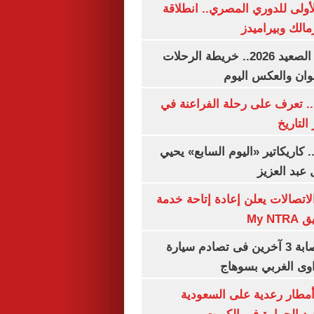
لأولى للدوري المصري.. انطلاقة
مالك وبيراميدز
مواعيد قطارات الصعيد 2026.. خريطة الرحلات
وان والعكس اليوم
. تعرف على رحلة الفراعنة في
التاريخ
. كاريكاتير «اليوم السابع» يحيي
عبد العزيز
لاتصالات يعلن إعادة إتاحة خدمة
My N
مصرع سيدة وإصابة 3 آخرين فى تصادم سيارة
وى الغربي بسوهاج
مطار رعدية على السعودية