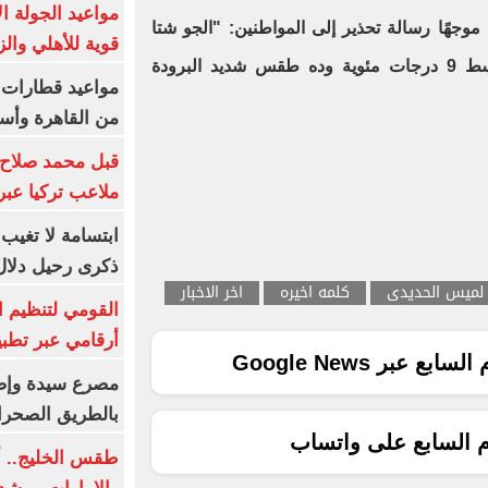
مواعيد الجولة ا
 موجهًا رسالة تحذير إلى المواطنين: "الجو شتا
قوية للأهلي والز
ودرجات الحرارة الصغرة فى متوسط 9 درجات مئوية وده طقس شديد البرودة
من القاهرة وأس
قبل محمد صلاح.
ملاعب تركيا عبر 
ابتسامة لا تغيب.
ذكرى رحيل دلال 
لميس الحديدى
كلمه اخيره
اخر الاخبار
القومي لتنظيم ا
أرقامي عبر تطبيق TRA
ع عبر Google News
بالطريق الصحرا
م السابع على واتساب
طقس الخليج.. أ