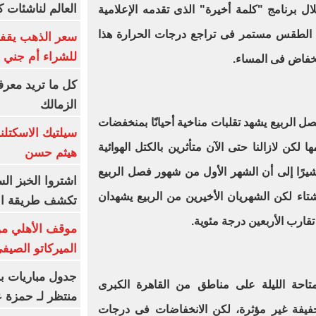
العالم لناشئات ك
 برنامج "كلمة أخيرة" الذى تقدمه الإعلامية
لحديدى على قناة "ON" أن الطقس مستمر فى تراجع درجات الحرارة هذا
سعر الذهب يقفز
للشراء أم جني ا
نخفاض فى المساء.
كل ما تريد معرف
الزمالك
ل الربيع يشهد تقلبات مناخية أحيانًا بمنخفضات
سيلتيك الاسكتل
لكن لازالنا حتى الآن متأثرين بالكتل الهوائية
هيثم حسن
شيرًا إلى أن الشهر الأول من شهور فصل الربيع
اشتروا الخبز ال
تاء لكن الشهريان الأخيرين من الربيع يشهدان
تكشف طريقة الإ
قارب الأربعين درجة مئوية.
موقف الأهلي من
الميركاتو الصيف
جدول مباريات بر
حة الليلة على مناطق من القاهرة الكبرى
منتظر لـ حمزة ع
يفة غير مؤثرة، لكن الانخفاضات فى درجات