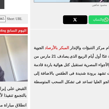
محمود شاهين
Short URL
واتساب
اليوم السابع Trending
 مركز التنبؤات والإنذار
المبكر بالأرصاد
الجوية
إنه بالرغم من أنه من الناحية الفلكية غدًا أول أيام الربيع الذى يصادف 21 مارس من
لأجواء المصرية تستقبل كتل هوائية باردة قادمة
 تشهد برودة شديدة فى الطقس بالاضافة إلى
جو العليا تساعد فى تشكل السحب المتوسطة
القبض على إبرا
بالتجمع تنفيذا ل
انطلاق مباراة م