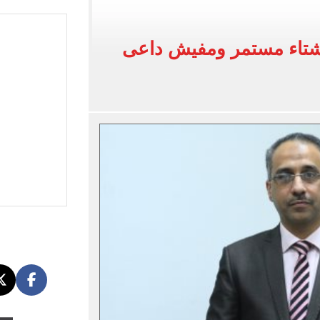
 البر في أجواء صيفية مميزة.. فيديو
لفاخر فى طرابزون.. صور
لشتاء مستمر ومفيش داعى
ون سبور رخصة مشاركة محمد صلاح