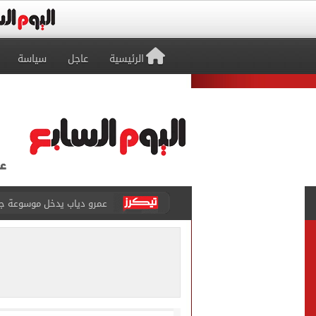
الرئيسية
عاجل
سياسة
عمرو دياب يدخل موسوعة جينيس ب
إغلاق طريق مصر أسوان الزرا
محمد صلاح يظهر على تليفزي
أسعار الذهب في مصر تتراجع.. وعيار 21 ي
الاستعلامات تفند ادعاءات 
حكم تصوير الحوادث والمشا