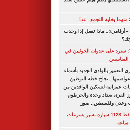
«أرقامي».. ماذا تفعل إذا وجدت
تك؟
ة": سنرد على عدوان الحوثيين في
المناسبين
 التعمير بالوادى الجديد بأسماء
وعواصمها.. نجاح خطة التوطين
ت عمرانية لتسكين الوافدين من
رز القرى بغداد وجدة والخرطوم
ت وعدن وفلسطين.. صور
رادار المرور يلتقط 1128 سيارة تسير بسرعات