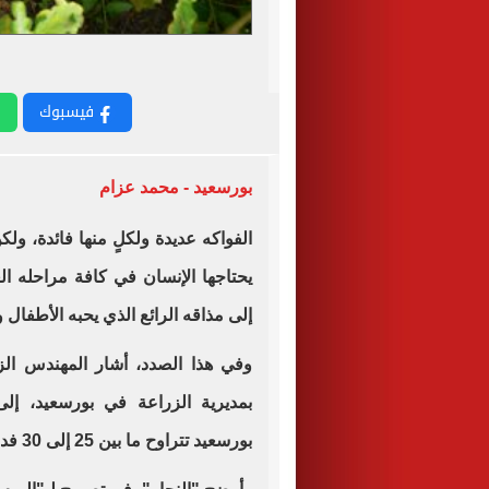
فيسبوك
بورسعيد - محمد عزام
الفواكه عديدة ولكلٍ منها فائدة، ولك
يحتاجها الإنسان في كافة مراحله ال
إلى مذاقه الرائع الذي يحبه الأطفال 
وفي هذا الصدد، أشار المهندس الز
بمديرية الزراعة في بورسعيد، إل
بورسعيد تتراوح ما بين 25 إلى 30 فدانا، منتشرة في أراضي الجنوب