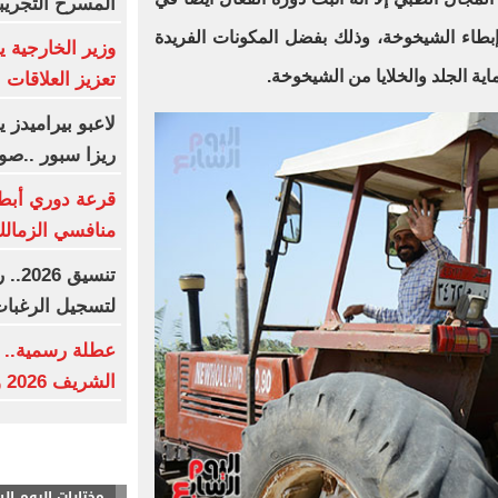
المسرح التجريب
بطاء الشيخوخة، وذلك بفضل المكونات الفريدة
وزير الخارجية 
ية الجلد والخلايا من الشيخوخة
.
تعزيز العلاقات ال
لاعبو بيراميدز
ريزا سبور ..صو
قرعة دوري أبطال
منافسي الزمالك
تنسي
لتسجيل الرغبا
عطلة رسمية.. م
الشريف 2026 وفقا للحسابات الفلكية
مختارات اليوم ال