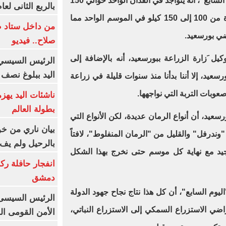
وأوضح "النجار"، في تصريح لـ"اليوم السابع"، أنه يتواجد في الفدان الواحد حوالي 150
بالربع الثانى لعام 26
شجرة، وتبلغ إنتاجية الشجرة الواحدة من 100 إلى 150 كيلو في الموسم الواحد مما
من داخل ستاد ط
اضي بورسعيد
.
صلاح.. فيديو
ل َزارة الزراعة ببورسعيد، أنه بالإضافة إلى
الرئيس السيسي 
اليد ببلوغ نصف 
سعيد، إلا أننا بدأنا منذ سنوات قليلة في زراعة
وبات التربة التي نواجهها
.
ناشئات اليد يهز
بطولة العالم
سعيد، أن أنواع الرمان عديدة، لكن الأنواع التي
بيان ناري من خو
ندرفل" والقليل من "الرمان المنفلوط"، لافتاً
بالرحيل ولم يف 
جيد مع نهاية كل موسم حتى نخرج بهذا الشكل
انفجار حافلة رك
دمشق
م السابع"، أن كل هذا نتاج نجاح جهود الدولة
الرئيس السيسى: 
ضي الاستزراع السمكي إلى الاستزراع النباتي،
الأمن القومى ا