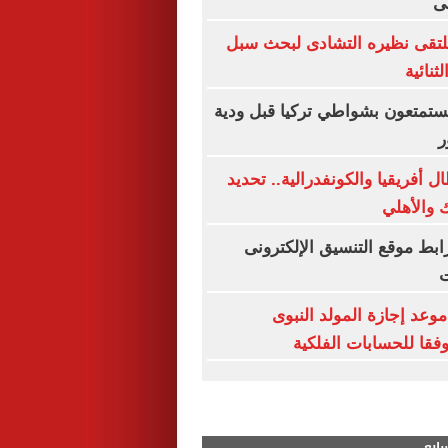
ى
يلتقى نظيره التشادى لبحث سبل
ثنائية
 يستمتعون بشواطي تركيا قبل ودية
ر
 أفريقيا والكونفدرالية.. تحديد
 والأهلي
ق 2026.. رابط موقع التنسيق الإلكترونى
ت
وعد إجازة المولد النبوى
سابع