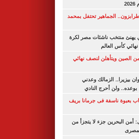
20
رابزون.. الجماهير تحتفل بمحمد
يهنئ منتخب ناشئات مصر لكرة
نهائي كأس العالم
من الصين ويتأهلن لنصف نهائي
ان بيزيرا.. الزمالك وعدني
بوعده.. ولن أحرج النادي
اب بعبوة ناسفة فى جرمانا بريف
أمن البحرين جزء لا يتجزأ من
لمصرى