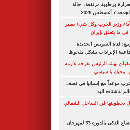
حرارة ورطوبة مرتفعة.. حالة
غسطس 2026
أداء وزير الحرب وكل شيء يسير
فى ما يتعلق بإيران
بيع: قناة السويس الجديدة
عفة الإيرادات بشكل ملحوظ
تقبلن تهنئة الرئيس بفرحة عارمة
ن: بنحبك يا سيسي
ب موعداً مع إسبانيا في نصف
الم لناشئات اليد
ل بخطوبتها في الساحل الشمالي
انطلاق ورشة القناع الذكى بالدورة 33 لمهرجان