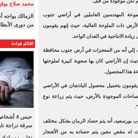
م تكن موجودة من قبل
.
محمد صلاح يوقع 
موعة المهندسين العاملين في أراضي جنوب
الزمالك يواجه أ
من دورى الأبطا
لأرض ذات الملوحة العالية، حيث إنهم يقومون
يادة الانتاجية في الفدان الواحد
.
الأكثر قراءة
د، إلي أنه من المعجزات في أرض جنوب محافظة
يث إن الأراضي كان بها صعوبة كبيرة لملوحتها
اعة هذا المحصول
.
يقومون بتحميل محصول الباذنجان في الأراضي
لمساحات الموجودة بالأرض، حيث يتم زراعة نوع
.
حبس 4 أش
 بورسعيد، أنه يتم حصاد الرمان بشكل مختلف
سرقة دراجة ناري
ث له مقص معين يتم حصاده به من الأشجار
تقارير: سيلتيك