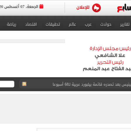
الجمعة، 07 أغسطس 2026
تقارير
حوادث
عرب
عالم
تحقيقات
اقتصاد
رياضة
عد تصدره قائمة بيلبورد عربية لـ68 أسبوعا
عى الغربى كليا من المنيب للعياط.. اعرف التحويلات
ون اليوم السابع فى حفل تقديمه باستاد طرابزون.. فيديو
سجل هذا الرقم
ذا صن وميرور حول علاج سيدة بريطانية في شرم الشيخ
جرات ونشرها على مواقع التواصل