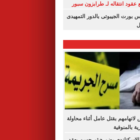
عقود انتقاله لـ طرابزون سبور
س بورت الجيبوتى بالدور التمهيدى
ل
خاص لاتهامهم بقتل عامل أثناء محاولة
ة بالمنوفية
 الاسكتلندي يضم هيثم حسن بعقد