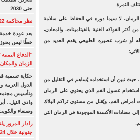
لف الثمرة
.
حتى 2030
الرمان، لا سيما دوره في الحفاظ على سلامة
نظر محاكمة 22 متهما بخلية التجمع.. غدا
ن أكثر الفواكه الغنية بالفيتامينات، والمعادن،
بعد عودة خدمة 
وله أو شرب عصيره الطبيعي يقدم العديد من
خطًا ليس بحوز
لآتي
:
"الدفاع اليمني
الزمان والمكان 
حكاية تسمية قرى
ن، حيث تبين أن استخدامه يُساهم في التقليل من
الدول العربية 
ن استخدام غسول الفم الذي يحتوي على الرمان
وتأسيس مجتمعا
بات أمراض الفم، ويُقلل من مستوى تراكم البلاك
وادى النيل.. أب
وصنعاء والكوي
إلى مضادات الأكسدة الموجودة في الرمان التي
م
.
جنونية خلال 24 ساعة