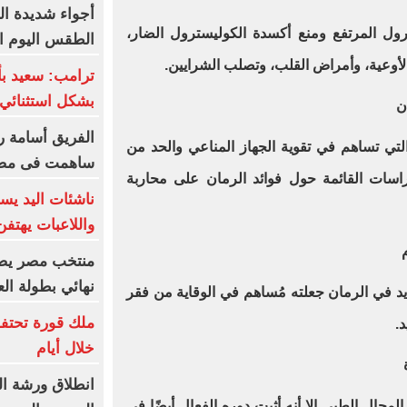
أجواء شديدة ال
ول المرتفع ومنع أكسدة الكوليسترول الضار،
الطقس اليوم الجمعة 7 أ
 الأوعية، وأمراض القلب، وتصلب الشرايين
.
ترامب: سعيد ب
بشكل استثنائي 
ن
الفريق أسامة ر
لتي تساهم في تقوية الجهاز المناعي والحد من
ساهمت فى مضا
راسات القائمة حول فوائد الرمان على محاربة
ناشئات اليد يس
واللاعبات يهتف
منتخب مصر يضر
نهائي بطولة الع
 في الرمان جعلته مُساهم في الوقاية من فقر
ملك قورة تحتف
د
.
خلال أيام
لمجال الطبي إلا أنه أثبت دوره الفعال أيضًا في