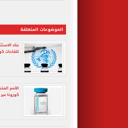
الموضوعات المتعلقة
بنك الاستث
للقاحات كورونا بـ 00
الأمم المت
كورونا عب