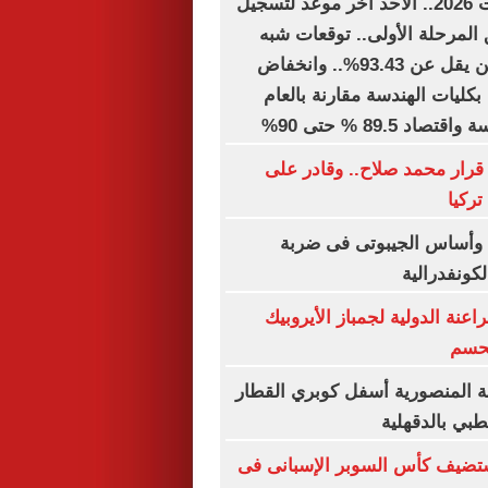
تنسيق الجامعات 2026.. الأحد آخر موعد لتسجيل
 المرحلة الأولى.. توقعات شبه
نهائية.. الطب لن يقل عن 93.43%.. وانخفاض
ول بكليات الهندسة مقارنة بالعام
د 89.5 % حتى 90%
قرار محمد صلاح.. وقادر على
تركيا
 وأساس الجيبوتى فى ضربة
لكونفدرالية
عنة الدولية لجمباز الأيروبيك
لحسم
ة المنصورية أسفل كوبري القطار
طبي بالدقهلية
تستضيف كأس السوبر الإسبانى فى