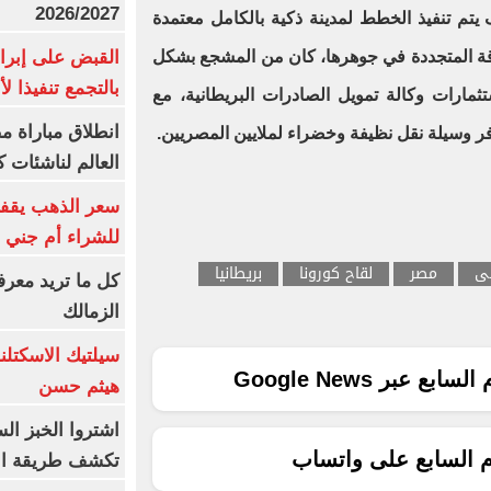
2026/2027
يتم تنفيذ الخطط لمدينة ذكية بالكامل معتمدة
القبض على إبرا
قة المتجددة في جوهرها، كان من المشجع بشكل
بالتجمع تنفيذا ل
ثمارات وكالة تمويل الصادرات البريطانية، مع
انطلاق مباراة م
فر وسيلة نقل نظيفة وخضراء لملايين المصريين.
العالم لناشئات ك
سعر الذهب يقفز
للشراء أم جني ا
لى
مصر
لقاح كورونا
بريطانيا
كل ما تريد معرف
الزمالك
سيلتيك الاسكتل
ع عبر Google News
هيثم حسن
اشتروا الخبز ال
م السابع على واتساب
تكشف طريقة الإ