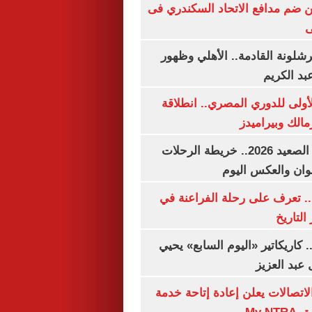
 ضم مدافع الاتحاد السكندري فى
ى
شلونة القادمة.. الأهلي وظهور
بد الكريم
لأولى للدوري المصري.. انطلاقة
مالك وبيراميدز
مواعيد قطارات الصعيد 2026.. خريطة الرحلات
وان والعكس اليوم
. تعرف على رحلة الفراعنة في
التاريخ
. كاريكاتير «اليوم السابع» يحيي
عبد العزيز
لاتصالات يعلن إعادة إتاحة خدمة