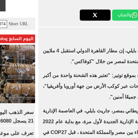
واتساب
Short URL
اليوم السابع Trending
قال السفير البريطاني بمصر، جاريث بايلي، إن مطار القاهرة الدولي استقبل 4 ملايين
المتحدة لمصر من خلال "كوفاكس".
وقع توتير: "تعتبر هذه الشحنة واحدة من أكبر
قاحات عبر كوكب الأرض من جهة أوروبا وأفريقيا"،
جميعًا آمنين".
يطاني بمصر، جاريث بايلي، في العاصمة الإدارية
21 يسجل 6080 جنيها
الجديدة، وقال حينها: "بزيارة العاصمة الإدارية الجديدة لأول مرة، مع بداية عام 2022
اء بين مصر والمملكة المتحدة ، قبل
COP27
في
تعرف على موعد 