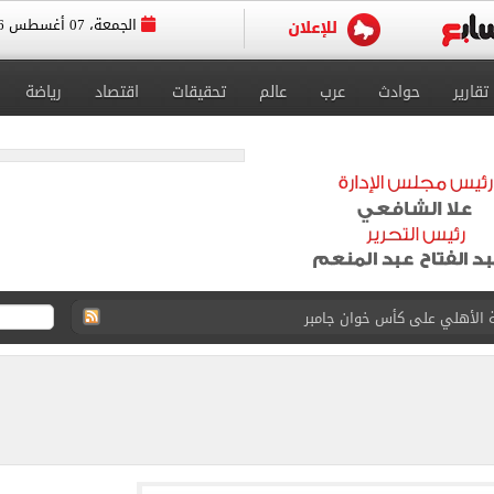
الجمعة، 07 أغسطس 2026
تقارير
حوادث
عرب
عالم
تحقيقات
اقتصاد
رياضة
ة الأهلي على كأس خوان جامبر
على مستحقات محمد صلاح
ى نصف نهائى بطولة العالم
 رأسية وائل جمعة فى مران الأهلي تستحضر أمجاد الصخرة
ى معسكر إسبانيا.. جلسة عموتة وفقرة بدنية.. صور