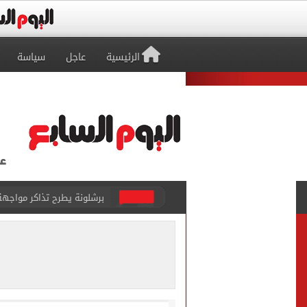
الرئيسية
عاجل
سياسة
برشلونة يطرح تذاكر مواجه
طرابزون سبور ينفي الحجز 
منتخب ناشئات كرة اليد يخسر أمام إسبانيا 27 - 26 ف
قفزة أعادت الزمن الجميل..
الأهلي ينهي مرانه الأول ف