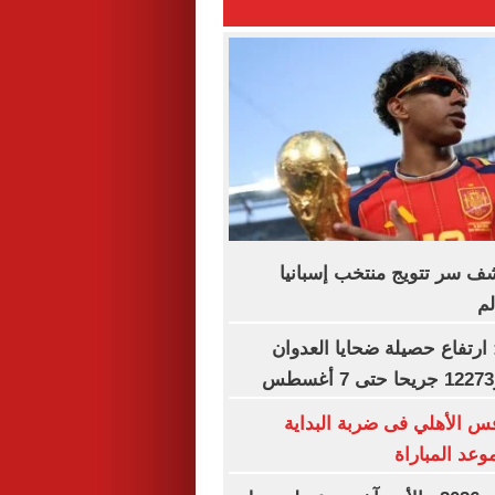
شف سر تتويج منتخب إسبانيا
لم
: ارتفاع حصيلة ضحايا العدوان
 الأهلي فى ضربة البداية
موعد المباراة