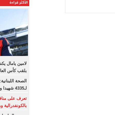
الأكثر قراءة
لامين يامال يك
بلقب كأس العا
الصحة اللبنانية
لـ4335 شهيدا و12273 جريحا حتى 7 أغسطس
تعرف على منافس
بالكونفدرالية و