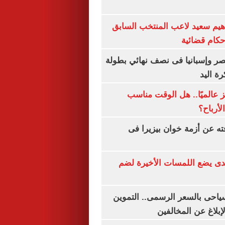
هيم سعيد لاعب المنتخب السابق
أحكام قضائية
صر وإسبانيا فى نصف نهائي بطولة
رة اليد
 عالميًا.. هل الوقت مناسب
لأرباح؟
ته عن أزمة خوان بيزيرا فى
ندى يضع اللمسات الأخيرة لضم
سياحى بالسعر الرسمى.. التموين
بلاغ عن المخالفين