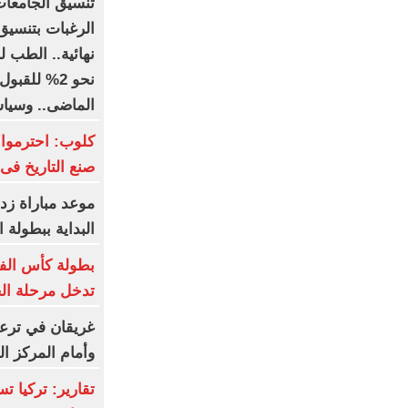
الرغبات بتنسيق
نحو 2% للقب
الماضى.. وسياسة واقتصا
كلوب: احترموا 
صنع التاريخ فى 
موعد مباراة زد
البداية ببطولة ا
بطولة كأس الفرا
تدخل مرحلة ا
غريقان في ترع
وأمام المركز ال
تقارير: تركيا 