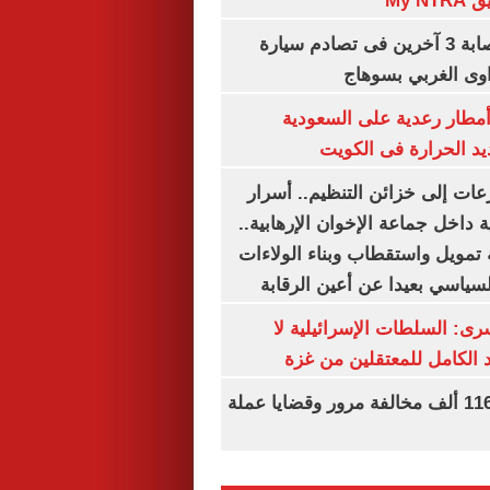
My N
مصرع سيدة وإصابة 3 آخرين فى تصادم سيارة
وى الغربي بسوهاج
مطار رعدية على السعودية
يد الحرارة فى الكويت
عات إلى خزائن التنظيم.. أسرار
 داخل جماعة الإخوان الإرهابية..
تمويل واستقطاب وبناء الولاءات
لسياسي بعيدا عن أعين الرقابة
رى: السلطات الإسرائيلية لا
الكامل للمعتقلين من غزة
الداخلية تضبط 116 ألف مخالفة مرور وقضايا عملة